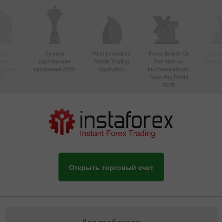
ый
Лучшая
Most Innovative
Forex Broker Of
Best
вный
партнерская
Mobile Trading
The Year на
Techno
в Азии
программа 2020
Application
выставке Money
20
Expo Abu Dhabi
2025
Открыть торговый счет