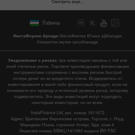
Смотреть еще...
Ўзбекча
ИнстаФорекс бренди
ИнстаФинтех КГнинг рўйхатдан
ўтказилган мулки ҳисобланади
Уведомление о рисках:
все инвестиции связаны с той или
иной степенью риска. Торговля производными финансовыми
инструментами сопряжена с высоким риском быстрой
потери денег из-за кредитного плеча. Воздержитесь от
инвестирования в какой-либо финансовый продукт, если не
понимаете его природу и истинный уровень риска, которому
подвергаетесь. Эти виды инвестиций могут подходить
некоторым инвесторам, но не всем.
InstaFinance Ltd, рег. номер 1811672
Адрес: Британские Виргинские острова, Тортола, г. Роуд,
Меридиан Плаза, строение Уотерс Эдж, этаж 4.
Лицензия номер SIBA/L/14/1082 выдана BVI FSC