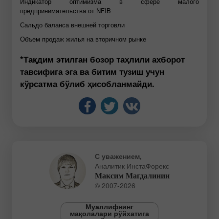
Индикатор оптимизма в сфере малого
предпринимательства от NFIB
Сальдо баланса внешней торговли
Объем продаж жилья на вторичном рынке
*Тақдим этилган бозор таҳлили ахборот
тавсифига эга ва битим тузиш учун
кўрсатма бўлиб ҳисобланмайди.
С уважением,
Аналитик ИнстаФорекс
Максим Магдалинин
© 2007-2026
Муаллифнинг
мақолалари рўйхатига