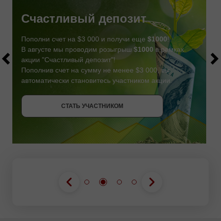
Счастливый депозит
Пополни счет на $3 000 и получи еще
$1000
!
В августе мы проводим розыгрыш
$1000
в рамках
акции "Счастливый депозит"!
Пополнив счет на сумму не менее $3 000, вы
автоматически становитесь участником акции.
СТАТЬ УЧАСТНИКОМ
СТАТЬ УЧАСТНИКОМ
ПОЛУЧИТЬ БОНУС
СТАТЬ УЧАСТНИКОМ