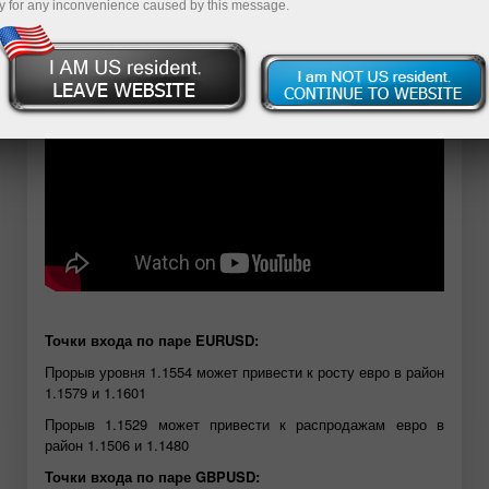
y for any inconvenience caused by this message.
Демо-ҳисоб-варағини очиш
Точки входа по паре EURUSD:
Прорыв уровня 1.1554 может привести к росту евро в район
1.1579 и 1.1601
Прорыв 1.1529 может привести к распродажам евро в
район 1.1506 и 1.1480
Точки входа по паре GBPUSD: