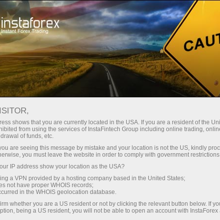
Трейдерам
Форекс обзоры
Обзоры
ISITOR,
09.06.2026: Аналитические
ess shows that you are currently located in the USA. If you are a resident of the Uni
ibited from using the services of InstaFintech Group including online trading, online
обзоры Форекс: Рынки снова
drawal of funds, etc.
поверили словам Трампа.
k you are seeing this message by mistake and your location is not the US, kindly pro
herwise, you must leave the website in order to comply with government restrictions
Видеопрогноз на 9 июня
ur IP address show your location as the USA?
sing a VPN provided by a hosting company based in the United States;
oes not have proper WHOIS records;
occurred in the WHOIS geolocation database.
Савдо ҳисоб-варағини очиш
irm whether you are a US resident or not by clicking the relevant button below. If y
ption, being a US resident, you will not be able to open an account with InstaForex