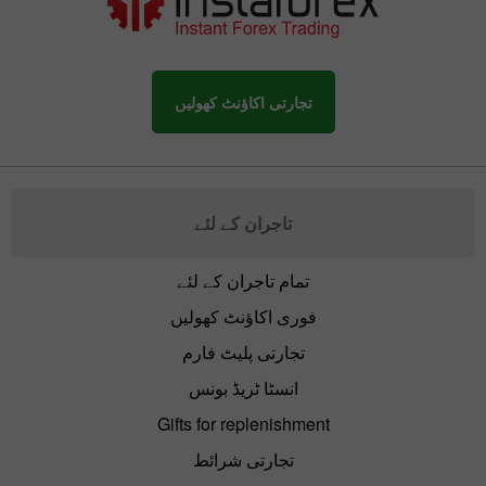
تجارتی اکاؤنٹ کھولیں
تاجران کے لئے
تمام تاجران کے لئے
فوری اکاؤنٹ کھولیں
تجارتی پلیٹ فارم
انسٹا ٹریڈ بونس
Gifts for replenishment
تجارتی شرائط