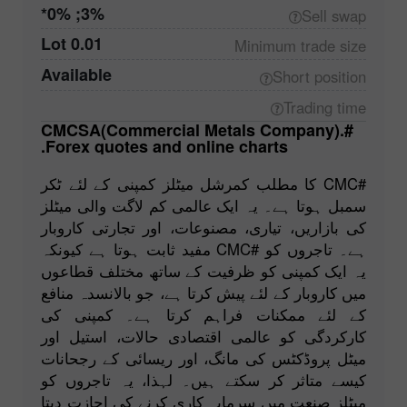
3%; 0%*
Sell
swap
0.01 Lot
Minimum trade
size
Available
Short
position
Trading
time
#CMCSA(Commercial Metals Company).
Forex quotes and online charts.
#CMC کا مطلب کمرشل میٹلز کمپنی کے لئے ٹکر
سمبل ہوتا ہے۔ یہ ایک عالمی کم لاگت والی میٹلز
کی بازاریں، تیاری، مصنوعات، اور تجارتی کاروبار
ہے۔ تاجروں کو #CMC مفید ثابت ہوتا ہے کیونکہ
یہ ایک کمپنی کو ظرفیت کے ساتھ مختلف قطاعوں
میں کاروبار کے لئے پیش کرتا ہے، جو بالانسدہ منافع
کے لئے ممکنات فراہم کرتا ہے۔ کمپنی کی
کارکردگی کو عالمی اقتصادی حالات، استیل اور
میٹل پروڈکٹس کی مانگ، اور ریسائی کے رجحانات
کیسے متاثر کر سکتے ہیں۔ لہذا، یہ تاجروں کو
میٹلز صنعت میں سرمایہ کاری کرنے کی اجازت دیتا