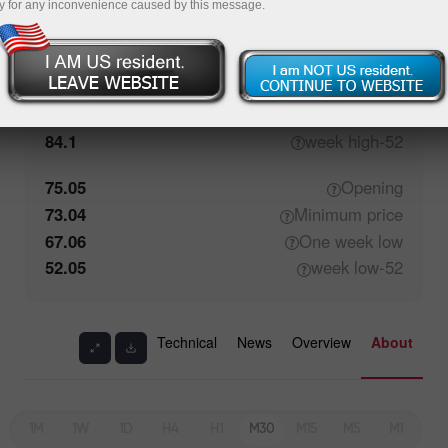
y for any inconvenience caused by this message.
75.05
Closing
74.89
Maximum
price
76.25
One week
high
84.1
high
52-week
75.05
Opening
73.04
Minimum
price
67.06
One week
low
52.05
low
52-week
Technical
News
Overview
About
1M
1W
1D
H4
H1
M30
M15
M5
M1