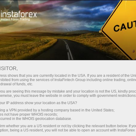
تاجروں کے لیے
تجارتی شرائط
تجارتی آلات
#CMC
ISITOR,
CMC
ess shows that you are currently located in the USA. If you are a resident of the Uni
ibited from using the services of InstaFintech Group including online trading, online
drawal of funds, etc.
k you are seeing this message by mistake and your location is not the US, kindly pro
75.86
%)
(
07 Aug 2026 19:59
herwise, you must leave the website in order to comply with government restrictions
ur IP address show your location as the USA?
Sell
Buy
sing a VPN provided by a hosting company based in the United States;
oes not have proper WHOIS records;
74.57
75.86
occurred in the WHOIS geolocation database.
irm whether you are a US resident or not by clicking the relevant button below. If y
ption, being a US resident, you will not be able to open an account with InstaForex
50%
Traders' feedback
50%