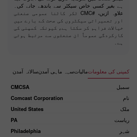
ہے بغیر کسی خاص سیکٹر سے باندھے جانے کی۔
علاوہ ازیں، #CMC ٹکر کاٹنا عمومی صنعتی
اور تعمیراتی سیکٹروں کی صحت کے بارے میں
خیالات فراہم کر سکتا ہے، کیونکہ کمپنی کی
کارکردگی عموماً ان صنعتوں سے مرتبط ہوتی
ہے۔
کمپنی کی معلومات
مالیات
سہہ ماہی آمدن
سالانہ آمدن
سمبل
CMCSA
نام
Comcast Corporation
ملک
United States
ریاست
PA
شہر
Philadelphia