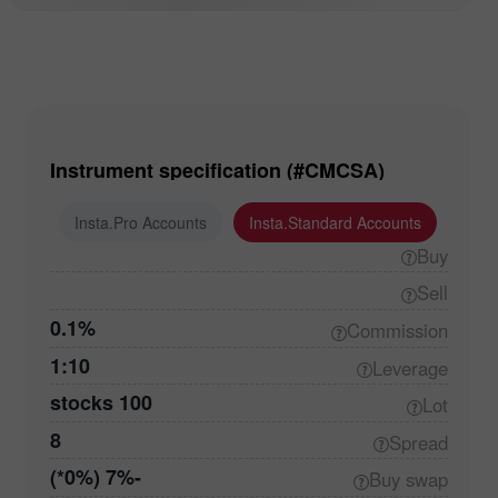
Instrument specification (#CMCSA)
ounts
Insta.Pro Accounts
Insta.Standard Accounts
Buy
Sell
0.1%
Commission
1:10
Leverage
100 stocks
Lot
8
Spread
-7% (0%*)
Buy
swap