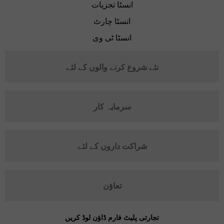
انسٹا تجزیات
انسٹا چارٹ
انسٹا ٹی وی
نئے شروع کرنے والوں کے لئے
سرمایہ کار
شراکت داروں کے لئے
تعاؤن
تجارتی پلیٹ فارم ڈاؤن لوڈ کریں