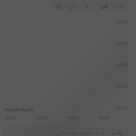
لائن
موازنہ کے لیے مارکیٹ منتخب کریں