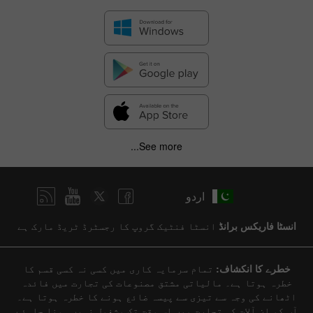
See more...
اردو
انسٹا فاریکس برانڈ
انسٹا فنٹیک گروپ کا رجسٹرڈ ٹریڈ مارک ہے
خطرے کا انکشاف:
تمام سرمایہ کاری میں کسی نہ کسی قسم کا
خطرہ ہوتا ہے۔ مالیاتی مشتق مصنوعات کی تجارت میں فائدہ
اٹھانے کی وجہ سے تیزی سے پیسہ ضائع ہونے کا خطرہ ہوتا ہے۔
آپ کو ان آلات کی تجارت میں اس وقت تک مشغول نہیں ہونا چاہئے