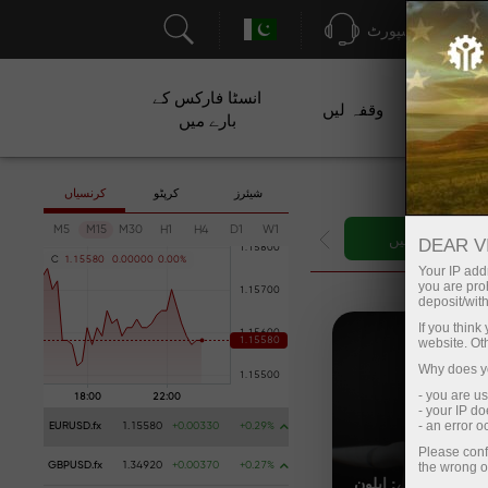
سپورٹ
انسٹا فارکس کے
ت
وقفہ لیں
بارے میں
شیئرز
کرپٹو
کرنسیاں
M5
M15
M30
H1
H4
D1
W1
ی اکاؤنٹ کھولیں
DEAR V
C
1
.
1
5
5
8
0
0
.
0
0
0
0
0
0
.
0
0
%
Your IP addr
you are proh
deposit/with
If you thin
website. Ot
Why does yo
- you are u
- your IP d
- an error 
EURUSD.fx
1.15580
+0.00330
+0.29%
Please conf
the wrong o
GBPUSD.fx
1.34920
+0.00370
+0.27%
کیا توقع کی جائے: ایلون