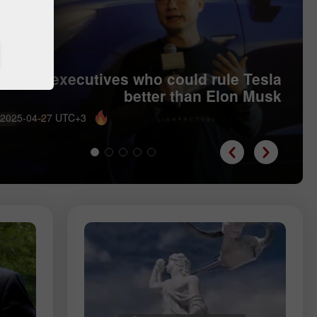
Five executives who could rule Tesla
better than Elon Musk
 2025-04-27 UTC+3