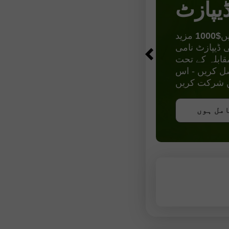
یپازٹ
$1000
 ڈیپازٹ نامی
قابلہ کے تحت
موقع حاصل کریں - اس
یں شرکت کریں
کریں
امل ہوں
امل ہوں
امل ہوں