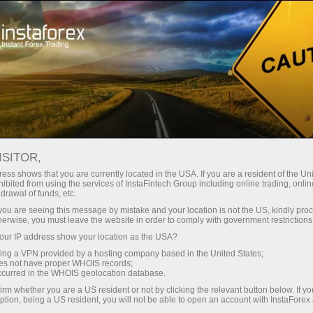
وانا
تجارتی پلیٹ فارم
فوری اکاونٹ کھولیں
سرمایہ کاروں کے
شراکت داروں کے
 آموز کے لیے
مہما
لیے
لئے
ڈیمو اکاؤنٹ کھولیں
تجارت
ISITOR,
ess shows that you are currently located in the USA. If you are a resident of the Uni
ibited from using the services of InstaFintech Group including online trading, online
drawal of funds, etc.
k you are seeing this message by mistake and your location is not the US, kindly pro
herwise, you must leave the website in order to comply with government restrictions
ur IP address show your location as the USA?
sing a VPN provided by a hosting company based in the United States;
oes not have proper WHOIS records;
occurred in the WHOIS geolocation database.
irm whether you are a US resident or not by clicking the relevant button below. If y
ption, being a US resident, you will not be able to open an account with InstaForex
2025 میں 