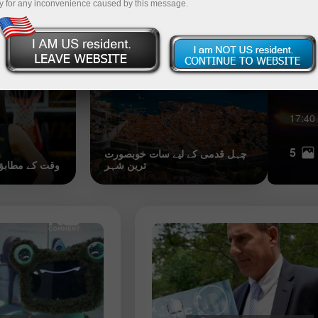
y for any inconvenience caused by this message.
دنیا کے سات شاندار محلات
مسک کی جرات 
اے آئی پر شرط لگانا: دیکھنے کے لیے پانچ
ممکنہ اسٹاک
3-25 UTC+3
17:40
5
چہل قدمی کے لیے سات خوبصورت
ترین شہر
وقت کے مطابق 2024 کی شخصی