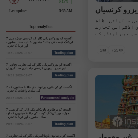
 سال کے لیے ٹون
س میں ڈیوائس کی
، زندگی کو آسان
دونوں بناتی ہے۔
ی مالیاتی نظام
 الاقوامی تجارت
Top analytics
سی میں اینکر کے
کرتی ہیں۔ ریزرو
7 اگست کو یورو/امریکی ڈالر کے کرنسی جوڑے میں
ٹریڈنگ کیسے کی جائے؟ مبتدیوں کے لیے سادہ مشورے
ے جانا جاتا ہے،
اور ٹریڈ کا تجزیہ
5
753
کائیاں سرحد پار
19:50 2026-08-07
Trading plan
 ترجیحی آلات کے
ی ہیں اور مرکزی
7 اگست کو یورو/امریکی ڈالر کے لیے تجارتی تجاویز
اور تجزیہ: یورپی کرنسی جلد بازی سے گریزاں
س بنیادی طور پر
19:39 2026-08-07
Trading plan
دلہ کے ذخائر کے
وں کی پشت پناہی
7 اگست کو کن باتوں پر توجہ دی جائے؟ مبتدیوں کے
 تر آزادانہ طور
لیے بنیادی واقعات کا تجزیہ
ے والے اور وسیع
20:15 2026-08-07
Fundamental analysis
عتماد ہیں۔ آئیے
سیوں پر ایک نظر
7 اگست کو برطانوی پاؤنڈ/امریکی ڈالر کے کرنسی
جوڑے میں ٹریڈنگ کیسے کی جائے؟ مبتدیوں کے لیے
ڈالتے ہیں۔
سادہ مشورے اور ٹریڈ کا تجزیہ
20:10 2026-08-07
Trading plan
 غیر معمولی
7 اگست کو برطانوی پاؤنڈ/امریکی ڈالر کے لیے تجارتی