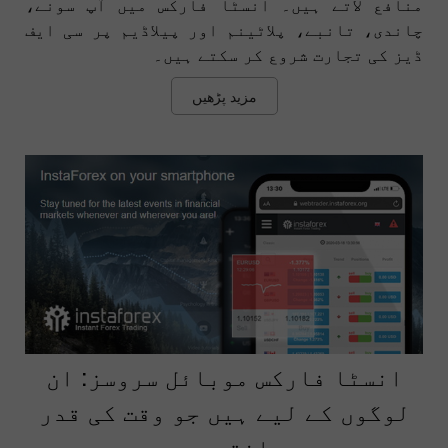
منافع لاتے ہیں۔ انسٹا فارکس میں آپ سونے،
چاندی، تانبے، پلاٹینم اور پیلاڈیم پر سی ایف
ڈیز کی تجارت شروع کر سکتے ہیں۔
مزید پڑھیں
انسٹا فارکس موبائل سروسز: ان
لوگوں کے لیے ہیں جو وقت کی قدر
جانتے ہیں