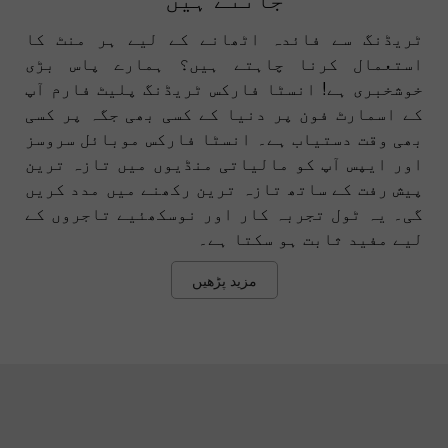
ٹریڈنگ سے فائدہ اٹھانے کے لیے ہر منٹ کا
استعمال کرنا چاہتے ہیں؟ ہمارے پاس بڑی
خوشخبری ہے! انسٹا فارکس ٹریڈنگ پلیٹ فارم آپ
کے اسمارٹ فون پر دنیا کے کسی بھی جگہ پر کسی
بھی وقت دستیاب ہے۔ انسٹا فارکس موبائل سروسز
اور ایپس آپ کو مالیاتی منڈیوں میں تازہ ترین
پیش رفت کے ساتھ تازہ ترین رکھنے میں مدد کریں
گی۔ یہ ٹول تجربہ کار اور نوسکھئیے تاجروں کے
لیے مفید ثابت ہو سکتا ہے۔
مزید پڑھیں