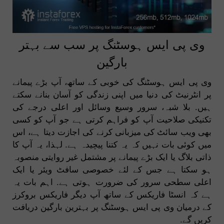
وی پی ایس ہوسٹنگ پر سب سے بہتر
بارگین
وی پی ایس ہوسٹنگ کی خوبی کے ساتھ، آپ بڑے پیمانے
پر انٹرنیٹ کی دنیا میں اپنی زندگی کو آسان بنانے سکتے
ہیں. بلا شبہ، سرور وسیع وسائل اور اعلی درجے کی
تکنیکی صلاحیت آپ کو فراہم کرتی ہے جو آپ کو کسی
بھی ویب سائٹ کی میزبانی کرنے کی اجازت دیتا ہے، اس
میں کوئی بات نہیں کہ یہ کتنا پیچیدہ ہے. لہذا، یہ آپ کا
ذاتی بلاگ یا ایک بڑے پیمانے پر مشتمل غیر روایتی منصوبہ
ہو سکتا ہے جس کے لئے خصوصی سافٹ ویئر یا ایک
اعلی سطحی سرور کی ضرورت ہوتی ہے. اہم بات یہ
ہے کہ انسٹا فاریکس کے ساتھ آپ دیگر فاریکس بروکرز
کے درمیان وی پی ایس ہوسٹنگ پر بہترین بارگین دریافت
کریں گے.