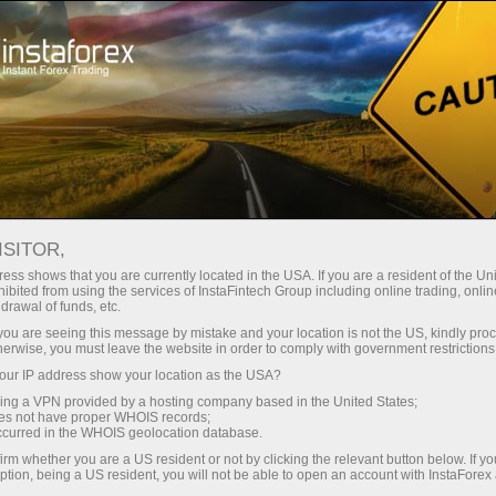
سرمایہ کاروں کے لیے
پی اے ایم ایم سسٹم
انسٹا فاریکس پی ۔اے۔ایم۔ایم اکاؤنٹ سسٹم کے ممبر کس طرح
بن سکتے ہیں؟
ISITOR,
ess shows that you are currently located in the USA. If you are a resident of the Uni
ibited from using the services of InstaFintech Group including online trading, online
انسٹا فاریکس پی ۔
drawal of funds, etc.
k you are seeing this message by mistake and your location is not the US, kindly pro
اے۔ایم۔ایم اکاؤنٹ
herwise, you must leave the website in order to comply with government restrictions
ur IP address show your location as the USA?
سسٹم کے ممبر کس طرح
sing a VPN provided by a hosting company based in the United States;
oes not have proper WHOIS records;
بن سکتے ہیں؟
occurred in the WHOIS geolocation database.
irm whether you are a US resident or not by clicking the relevant button below. If y
ption, being a US resident, you will not be able to open an account with InstaForex