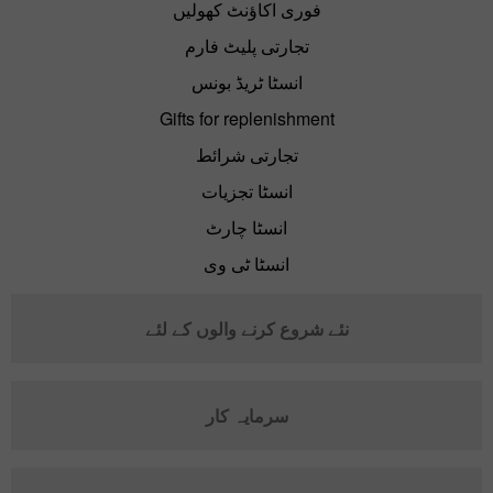
فوری اکاؤنٹ کھولیں
تجارتی پلیٹ فارم
انسٹا ٹریڈ بونس
Gifts for replenishment
تجارتی شرائط
انسٹا تجزیات
انسٹا چارٹ
انسٹا ٹی وی
نئے شروع کرنے والوں کے لئے
سرمایہ کار