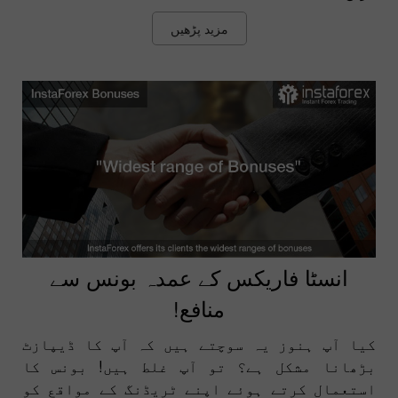
مزید پڑھیں
انسٹا فاریکس کے عمدہ بونس سے
منافع!
کیا آپ ہنوز یہ سوچتے ہیں کہ آپ کا ڈیپازٹ
بڑھانا مشکل ہے؟ تو آپ غلط ہیں! بونس کا
استعمال کرتے ہوئے اپنے ٹریڈنگ کے مواقع کو