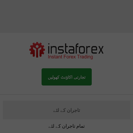
تجارتی اکاؤنٹ کھولیں
تاجران کے لئے
تمام تاجران کے لئے