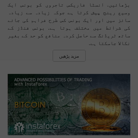
بڑھائیں. انسٹا فاریکس تاجروں کو بونس ایک
وسیع رینج پیش کرتا ہے جوکہ زیادہ سے زیادہ
سائز میں اور ایک بونس کس طرح فراہم کی جائے
کی شرائط میں مختلف ہوتا ہے. بونس فنڈز کے
ساتھ ٹریڈنگ سے حاصل کردہ منافع کو حد کے بغیر
نکالا جاسکتا ہے.
مزید پڑھیں