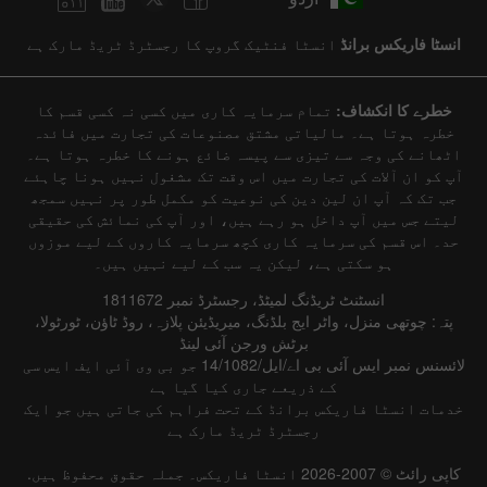
انسٹا فاریکس برانڈ
انسٹا فنٹیک گروپ کا رجسٹرڈ ٹریڈ مارک ہے
خطرے کا انکشاف:
تمام سرمایہ کاری میں کسی نہ کسی قسم کا
خطرہ ہوتا ہے۔ مالیاتی مشتق مصنوعات کی تجارت میں فائدہ
اٹھانے کی وجہ سے تیزی سے پیسہ ضائع ہونے کا خطرہ ہوتا ہے۔
آپ کو ان آلات کی تجارت میں اس وقت تک مشغول نہیں ہونا چاہئے
جب تک کہ آپ ان لین دین کی نوعیت کو مکمل طور پر نہیں سمجھ
لیتے جس میں آپ داخل ہو رہے ہیں، اور آپ کی نمائش کی حقیقی
حد۔ اس قسم کی سرمایہ کاری کچھ سرمایہ کاروں کے لیے موزوں
ہو سکتی ہے، لیکن یہ سب کے لیے نہیں ہیں۔
انسٹنٹ ٹریڈنگ لمیٹڈ، رجسٹرڈ نمبر 1811672
پتہ: چوتھی منزل، واٹر ایج بلڈنگ، میریڈیئن پلازہ، روڈ ٹاؤن، ٹورٹولا،
برٹش ورجن آئی لینڈ
لائسنس نمبر ایس آئی بی اے/ایل/14/1082 جو بی وی آئی ایف ایس سی
کے ذریعے جاری کیا گیا ہے
خدمات انسٹا فاریکس برانڈ کے تحت فراہم کی جاتی ہیں جو ایک
رجسٹرڈ ٹریڈ مارک ہے
کاپی رائٹ © 2007-2026 انسٹا فاریکس۔ جملہ حقوق محفوظ ہیں.