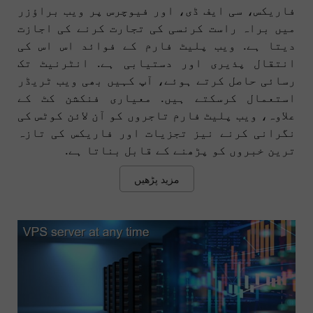
فاریکس، سی ایف ڈی، اور فیوچرس پر ویب براؤزر
میں براہ راست کرنسی کی تجارت کرنے کی اجازت
دیتا ہے. ویب پلیٹ فارم کے فوائد اس اس کی
انتقال پذیری اور دستیابی ہے. انٹرنیٹ تک
رسائی حاصل کرتے ہوئے، آپ کہیں بھی ویب ٹریڈر
استعمال کرسکتے ہیں. معیاری فنکشن کٹ کے
علاوہ، ویب پلیٹ فارم تاجروں کو آن لائن کوٹس کی
نگرانی کرنے نیز تجزیات اور فاریکس کی تازہ
ترین خبروں کو پڑھنے کے قابل بناتا ہے.
مزید پڑھیں