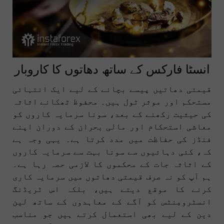
انسٹا فارکس کے ساتھ دھاتوں کا کاروبار
قیمتی دھاتیں پیسے بچانے کے لیے ایک انتہائی
مستحکم اور موثر ٹول ہیں۔ محفوظ ٹھکانے اثاثہ
کی حیثیت رکھنے کے بعد، سونا سرمایہ کاروں کو
معاشی استحکام اور مالی بحران کے دوران اپنے
فنڈز کی حفاظت میں مدد کرتا ہے۔ یہی وجہ ہے
کہ، کئی دہائیوں سے سونا بہت سے سرمایہ کاروں
کے اثاثہ جات کے محکموں کا لازمی حصہ رہا ہے۔
ہم آپ کو نہ صرف قیمتی دھاتوں میں سرمایہ کاری
کرنے کا موقع دیتے ہیں، بلکہ اس ٹریڈنگ
انسٹرومِنٹس کو آگے کے معاہدوں کے ساتھ لین
دین کے لیے بھی استعمال کرتے ہیں جو مناسب