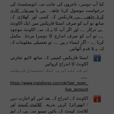
کیا آپ دوسرے تاجروں کی جانب سے انویسٹمنٹ کی
درخواست موصول کرنا چاھتے ہیں یا
سرمایہ کاری
کرنا چاھتے ہیں
فاریکس کے کسی اور کھلاڑی کے
ساتھ تو آپ کو صرف انسٹا فاریکس میں ایک اکاونٹ
ہی درکار ہے اور اگر آپ کا پہلے سے اکاونٹ موجود
ہے تو آپ کو صرف اندارج کا دوسرا مرحلہ مکمل
کرنا ہے - اگر ایساء نہیں ہے تو تفصیلی معلومات کے
لئے پہلا قدم اُٹھائیں
انسٹا فاریکس کمپنی کے ساتھ لائیو تجارتی
1
اکاونٹ کا اندراج کروائیں
اس کے لئے آپ یہ لنک استعمال کرسکتے
ہیں
https://www.instaforex.com/pk/fast_open_
live_account
اکاونٹ کے اندراج کے بعد اس کو اجازت دیں
2
/ اتھورائزڈ کریں بذریعہ
کلائنٹ کیبنٹ
اور
کلائنٹ کیبنٹ کے بائیں مینیو سے پی اے ایم