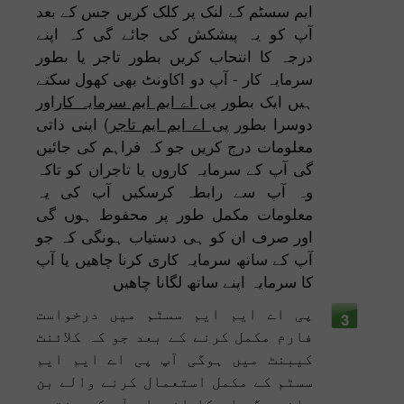
ایم سسٹم کے لنک پر کلک کریں جس کے بعد
آپ کو یہ پیشکش کی جائے گی کہ اپنے
درجہ کا انتحاب کریں بطور تاجر یا بطور
سرمایہ کار - آپ دو اکاونٹ بھی کھول سکتے
ہیں ایک بطور
پی اے ایم ایم سرمایہ کار
اور
دوسرا بطور
پی اے ایم ایم تاجر
) اپنی ذاتی
معلومات درج کریں جو کہ فراہم کی جائیں
گی آپ کے سرمایہ کاروں یا تاجران کو تاکہ
وہ آپ سے رابطہ کرسکیں آپ کی یہ
معلومات مکمل طور پر محفوظ ہوں گی
اور صرف ان کو ہی دستیاب ہونگی کہ جو
آپ کے ساتھ سرمایہ کاری کرنا چاھیں یا آپ
کا سرمایہ اپنے ساتھ لگانا چاھیں
پی اے ایم ایم سسٹم میں درخواست
3
فارم مکمل کرنے کے بعد جو کہ کلائنٹ
کیبنٹ میں ہوگی آپ پی اے ایم ایم
سسٹم کے مکمل استعمال کرنے والے بن
جائیں گے اس کا انحصار آپ کے منتحب