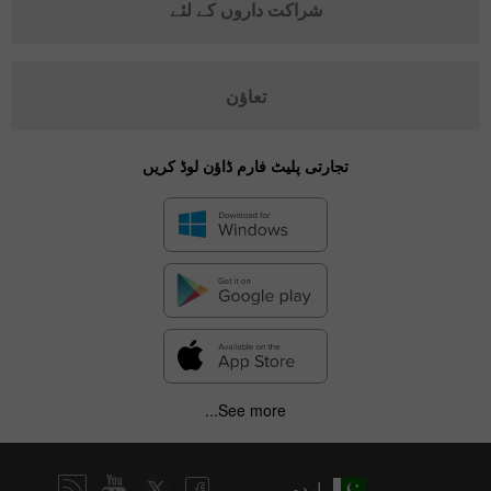
شراکت داروں کے لئے
تعاؤن
تجارتی پلیٹ فارم ڈاؤن لوڈ کریں
See more...
اردو