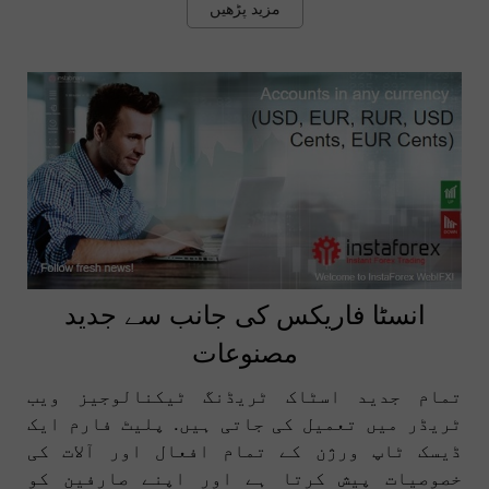
مزید پڑھیں
انسٹا فاریکس کی جانب سے جدید
مصنوعات
تمام جدید اسٹاک ٹریڈنگ ٹیکنالوجیز ویب
ٹریڈر میں تعمیل کی جاتی ہیں. پلیٹ فارم ایک
ڈیسک ٹاپ ورژن کے تمام افعال اور آلات کی
خصوصیات پیش کرتا ہے اور اپنے صارفین کو