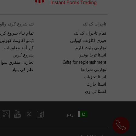
تاجران کے لئے
نئے شروع کرنے والو
تمام تاجران کے لئے
تمام نیاء شروع کرنے
فوری اکاؤنٹ کھولیں
ڈیمو اکاؤنٹ کھولیں
تجارتی پلیٹ فارم
کار آمد معلومات
انسٹا ٹریڈ بونس
شروع کریں
Gifts for replenishment
تجارتی متفرق سوال
تجارتی شرائط
علم کی بنیاد
انسٹا تجزیات
انسٹا چارٹ
انسٹا ٹی وی
اردو