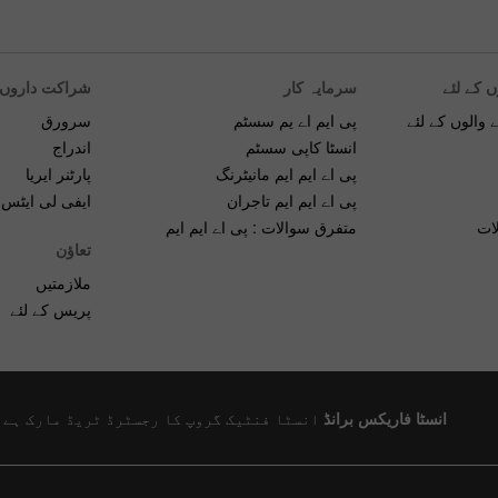
ں کے لئے
سرمایہ کار
شراکت داروں ک
 والوں کے لئے
پی ایم اے یم سسٹم
سرورق
انسٹا کاپی سسٹم
اندراج
پی اے ایم ایم مانیٹرنگ
پارٹنر ایریا
پی اے ایم ایم تاجران
ایفی لی ایٹس ک
ات
متفرق سوالات : پی اے ایم ایم
تعاؤن
ملازمتیں
پریس کے لئے
انسٹا فاریکس برانڈ
انسٹا فنٹیک گروپ کا رجسٹرڈ ٹریڈ مارک ہے