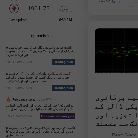
929
ری سے شائع
وع کر دی، حالانکہ
ہوتا ہے
Andreeva Na
خاص ٹھوس مقامی
وہات موجود نہیں.
Top analytics
6 اگست کو یورو/امریکی ڈالر کے کرنسی جوڑے میں
ٹریڈنگ کیسے کی جائے؟ مبتدیوں کے لیے سادہ مشورے
اور ٹریڈ کا تجزیہ
19:34 2026-08-06
Trading plan
6 اگست کو برطانوی پاؤنڈ/امریکی ڈالر کے کرنسی
جوڑے میں ٹریڈنگ کیسے کی جائے؟ مبتدیوں کے لیے
سادہ مشورے اور ٹریڈ کا جائزہ
19:38 2026-08-06
Trading plan
لیے برطانوی
Relevance up to
06:00 UTC--4
کی ڈالر کے
یو ایس ڈی / سی اے ڈیر: تجزیہ اور آؤٹ لک۔ کینیڈین
ڈالر کو امریکی ڈالر کے مقابلے میں برتری حاصل ہے
 تجزیہ اور
15:48 2026-08-06
Fundamental analysis
گ سے متعلق
6 اگست کو برطانوی پاؤنڈ/امریکی ڈالر کے لیے تجارتی
ڈ کا رجحان
تجاویز اور ٹریڈ کا جائزہ: ڈالر کی قدر میں گراوٹ کا
 پاؤنڈ/امریکی ڈالر
Paolo Greco
سلسلہ جاری