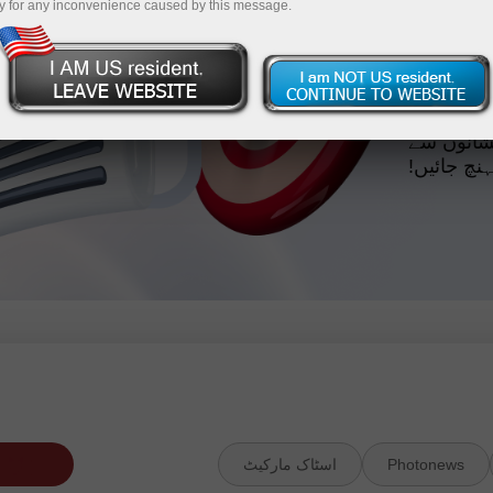
ل کریں
y for any inconvenience caused by this message.
ئدہ فوراً
صل کریں!
 کم $100 جمع کرائیں، اور آپ
یشانوں سے
ہنچ جائیں!
Photonews
اسٹاک مارکیٹ