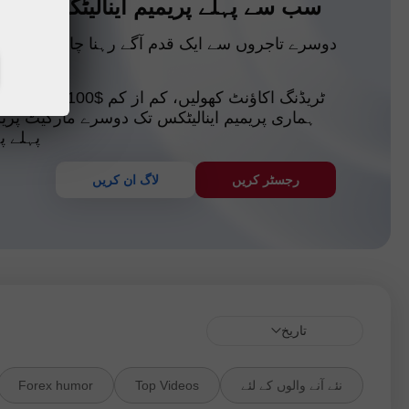
سب سے پہلے پریمیم اینالیٹکس حاص
دوسرے تاجروں سے ایک قدم آگے رہنا چاہتے ہیں؟ فا
حا
ٹریڈنگ اکاؤنٹ کھولیں، کم از
ہماری پریمیم اینالیٹکس تک دوسرے مارکیٹ پر
پہلے پ
رجسٹر کریں
لاگ ان کریں
تاریخ
نئے آنے والوں کے لئے
Top Videos
Forex humor