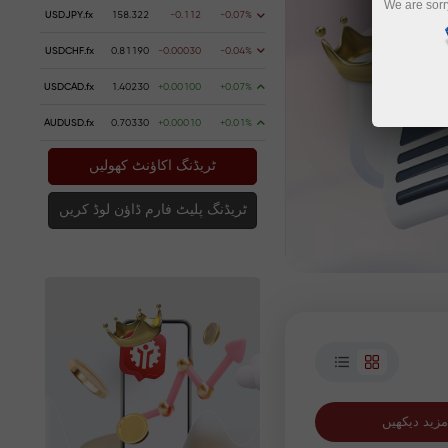
We are sorr
USDJPY.fx
158.322
-0.112
-0.07%
USDCHF.fx
0.81190
-0.00030
-0.04%
USDCAD.fx
1.40230
+0.00100
+0.07%
AUDUSD.fx
0.70330
+0.00010
+0.01%
ٹریڈنگ اکاؤنٹ کھولیں
ٹریڈنگ پلیٹ فارم ڈاؤن لوڈ کریں
مزید دیکھیں