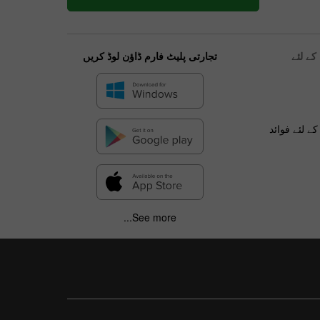
ے لئے
تجارتی پلیٹ فارم ڈاؤن لوڈ کریں
ے لئے فوائد
See more...