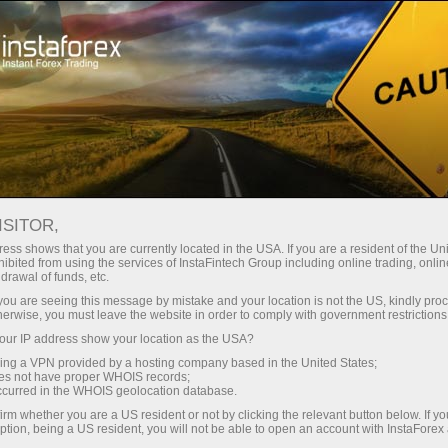
وانا
تجارتی پلیٹ فارم
فوری اکاونٹ کھولیں
سرمایہ کاروں کے
شراکت داروں کے
 آموز کے لیے
مہما
لیے
لئے
ئی اور
ISITOR,
ڈیمو اکاؤنٹ کھولیں
تج
ess shows that you are currently located in the USA. If you are a resident of the Uni
ibited from using the services of InstaFintech Group including online trading, online
drawal of funds, etc.
k you are seeing this message by mistake and your location is not the US, kindly pro
بذریعہ ٹیلی گرام
herwise, you must leave the website in order to comply with government restrictions
سرکردہ تجزیات
تجزیات
ur IP address show your location as the USA?
sing a VPN provided by a hosting company based in the United States;
oes not have proper WHOIS records;
occurred in the WHOIS geolocation database.
irm whether you are a US resident or not by clicking the relevant button below. If y
ption, being a US resident, you will not be able to open an account with InstaForex