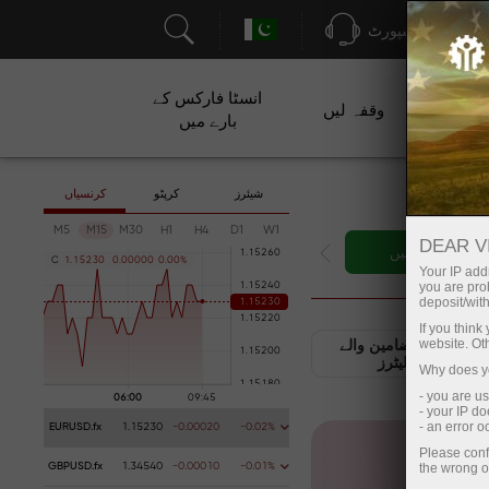
سپورٹ
انسٹا فارکس کے
ت
وقفہ لیں
بارے میں
شیئرز
کرپٹو
کرنسیاں
M5
M15
M30
H1
H4
D1
W1
DEAR V
ارتی اکاؤنٹ کھولیں
C
1
.
1
5
2
3
0
0
.
0
0
0
0
0
0
.
0
0
%
Your IP addr
you are proh
deposit/with
If you thin
website. Ot
تجزیاتی مضامین والے
نیوز لیٹرز
Why does yo
- you are u
- your IP d
- an error 
EURUSD.fx
1.15230
-0.00020
-0.02%
Please conf
the wrong o
GBPUSD.fx
1.34540
-0.00010
-0.01%