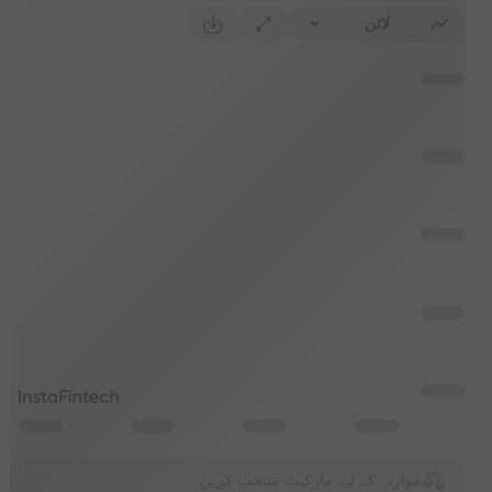
لائن
موازنہ کے لیے مارکیٹ منتخب کریں