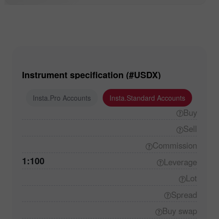
Instrument specification (#USDX)
ounts
Insta.Pro Accounts
Insta.Standard Accounts
Buy
Sell
Commission
1:100
Leverage
Lot
Spread
Buy
swap