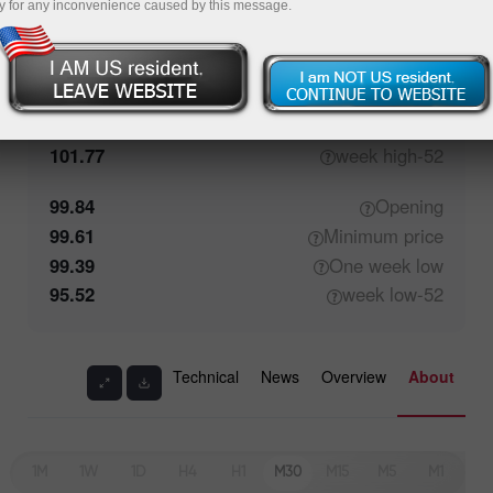
y for any inconvenience caused by this message.
99.83
Closing
99.66
Maximum
price
101.04
One week
high
101.77
high
52-week
99.84
Opening
99.61
Minimum
price
99.39
One week
low
95.52
low
52-week
Technical
News
Overview
About
1M
1W
1D
H4
H1
M30
M15
M5
M1