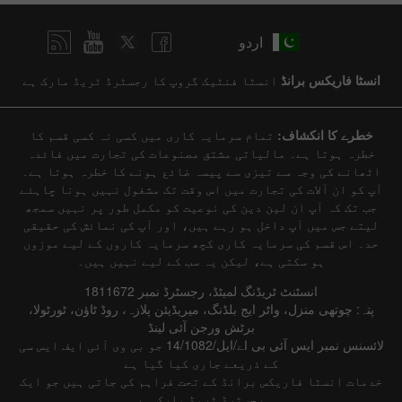
اردو
انسٹا فاریکس برانڈ
انسٹا فنٹیک گروپ کا رجسٹرڈ ٹریڈ مارک ہے
خطرے کا انکشاف:
تمام سرمایہ کاری میں کسی نہ کسی قسم کا
خطرہ ہوتا ہے۔ مالیاتی مشتق مصنوعات کی تجارت میں فائدہ
اٹھانے کی وجہ سے تیزی سے پیسہ ضائع ہونے کا خطرہ ہوتا ہے۔
آپ کو ان آلات کی تجارت میں اس وقت تک مشغول نہیں ہونا چاہئے
جب تک کہ آپ ان لین دین کی نوعیت کو مکمل طور پر نہیں سمجھ
لیتے جس میں آپ داخل ہو رہے ہیں، اور آپ کی نمائش کی حقیقی
حد۔ اس قسم کی سرمایہ کاری کچھ سرمایہ کاروں کے لیے موزوں
ہو سکتی ہے، لیکن یہ سب کے لیے نہیں ہیں۔
انسٹنٹ ٹریڈنگ لمیٹڈ، رجسٹرڈ نمبر 1811672
پتہ: چوتھی منزل، واٹر ایج بلڈنگ، میریڈیئن پلازہ، روڈ ٹاؤن، ٹورٹولا،
برٹش ورجن آئی لینڈ
لائسنس نمبر ایس آئی بی اے/ایل/14/1082 جو بی وی آئی ایف ایس سی
کے ذریعے جاری کیا گیا ہے
خدمات انسٹا فاریکس برانڈ کے تحت فراہم کی جاتی ہیں جو ایک
رجسٹرڈ ٹریڈ مارک ہے