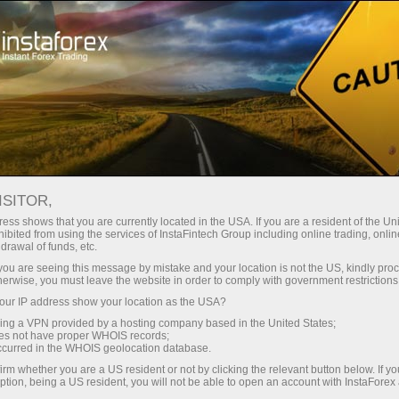
#USDX
تجارتی آلات
تجارتی شرائط
تاجروں کے لیے
ISITOR,
USDX
ess shows that you are currently located in the USA. If you are a resident of the Uni
ibited from using the services of InstaFintech Group including online trading, online
drawal of funds, etc.
k you are seeing this message by mistake and your location is not the US, kindly pro
99.69
%)
(
06 Aug 2026 02:14
herwise, you must leave the website in order to comply with government restrictions
ur IP address show your location as the USA?
Sell
Buy
sing a VPN provided by a hosting company based in the United States;
oes not have proper WHOIS records;
99.63
99.69
occurred in the WHOIS geolocation database.
irm whether you are a US resident or not by clicking the relevant button below. If y
ption, being a US resident, you will not be able to open an account with InstaForex
0%
Traders' feedback
100%