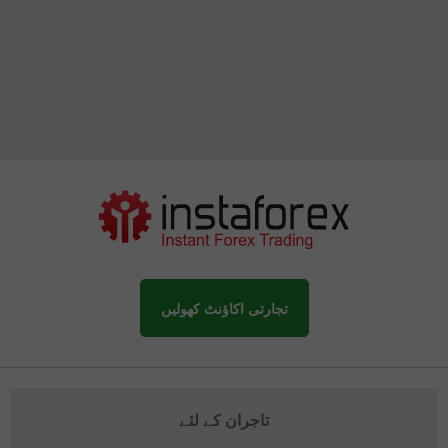
تجارتی اکاؤنٹ کھولیں
تاجران کے لئے