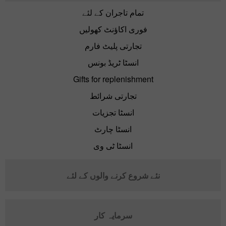
تمام تاجران کے لئے
فوری اکاؤنٹ کھولیں
تجارتی پلیٹ فارم
انسٹا ٹریڈ بونس
Gifts for replenishment
تجارتی شرائط
انسٹا تجزیات
انسٹا چارٹ
انسٹا ٹی وی
نئے شروع کرنے والوں کے لئے
سرمایہ کار