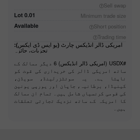
Sell
swap
0.01 Lot
Minimum trade
size
Available
Short
position
Trading
time
امریکی ڈالر انڈیکس چارٹ (یو ایس ڈی ایکس):
تجزیات، جائزہ
#USDX (امریکی ڈالر انڈیکس) 6 دیگر ممالک کے
ساتھ امریکی ڈالر کی خریداری کی قوت کو
ناپتا ہے۔ یہ سوئٹزرلینڈ، سویڈن،
کینیڈا، برطانیہ، جاپان اور یورپی یونین
کی قومی کرنسیاں شامل ہیں۔ تمام ان ممالک
کا امریکہ کے ساتھ نزدیک تجارتی تعلقات
ہیں۔