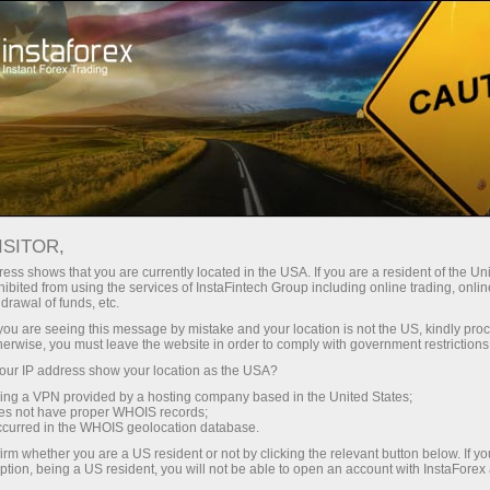
انسٹا فارکس کے بارے میں
کمپنی نیوز
بہار اور مزدور کا دن مبارک
ISITOR,
ہو
ess shows that you are currently located in the USA. If you are a resident of the Uni
ibited from using the services of InstaFintech Group including online trading, online
drawal of funds, etc.
k you are seeing this message by mistake and your location is not the US, kindly pro
herwise, you must leave the website in order to comply with government restrictions
ئیں
تجا
ur IP address show your location as the USA?
sing a VPN provided by a hosting company based in the United States;
oes not have proper WHOIS records;
ں
ڈی
occurred in the WHOIS geolocation database.
irm whether you are a US resident or not by clicking the relevant button below. If y
ption, being a US resident, you will not be able to open an account with InstaForex