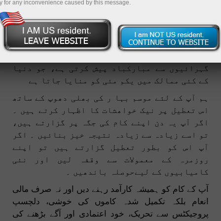
y for any inconvenience caused by this message.
01.05.2024 02:51 PM
پیارے دوستو
انسٹا فاریکس ٹیم آپ کو یوم مزدور پر دل کی
گہرائیوں سے مبارکباد پیش کرتی ہے، جو دنیا
کے کئی ممالک میں یکم مئی کو منایا جاتا ہے
ہم آپ کے لئے موسم بہا ر کی بھلی دھوپ کے ساتھ
اس تعطیل پر نیک خواھشات کا اظہار کرتے ہیں ۔
اگر آپ یہ دن اپنے کام کی جگہ پر گزارتے ہیں،
تو اسے زیادہ سے زیادہ نتیجہ خیز بنائیں ۔ اگر
آپ اس کو بطور تعطیل گزارتے ہیں تو اپنے
روزمرہ کے معمولات سے وقفہ لیں اور نئی
کامیابیوں کے لیےحوصلہ باندھیں ۔
آپ کے کام کو ہمیشہ کارآمد رہنے دیں اور نہ صرف مالی
انعام بلکہ تکمیل شدہ کاموں کی خوشی، دلچسپ
پروجیکٹس سے تحریک، خود اعتمادی اور آگے بڑھنے کی