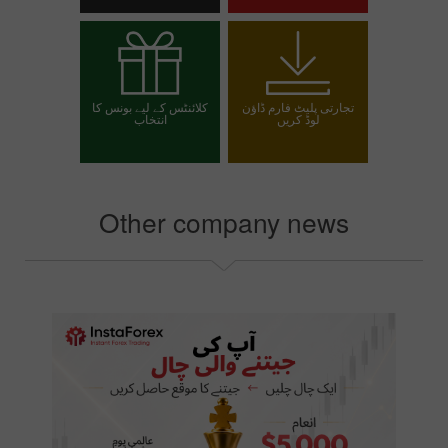
تجارتی اکاؤنٹ کھولیں
ڈیمو اکاؤنٹ کھولیں
تجارتی پلیٹ فارم ڈاؤن
کلائنٹس کے لیے بونس کا
لوڈ کریں
انتخاب
اپنا بونس منتخب کریں
Other company news