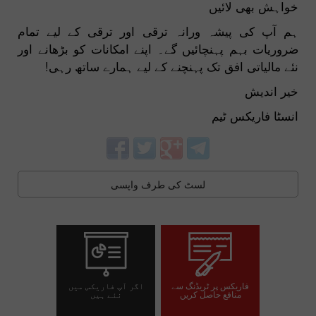
خواہش بھی لائیں
ہم آپ کی پیشہ ورانہ ترقی اور ترقی کے لیے تمام
ضروریات بہم پہنچائیں گے۔ اپنے امکانات کو بڑھانے اور
نئے مالیاتی افق تک پہنچنے کے لیے ہمارے ساتھ رہی!
خیر اندیش
انسٹا فاریکس ٹیم
لسٹ کی طرف واپسی
فاریکس پر ٹریڈنگ سے
اگر آپ فاریکس میں
منافع حاصل کریں
نئے ہیں