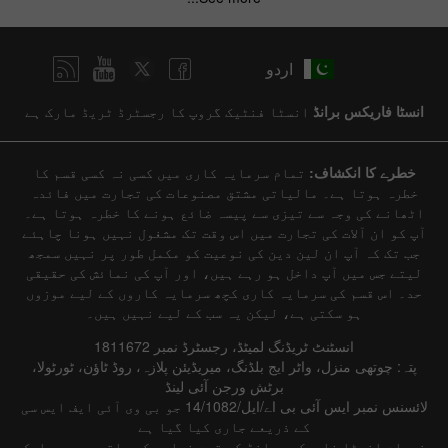
اردو
انسٹا فاریکس برانڈ
انسٹا فنٹیک گروپ کا رجسٹرڈ ٹریڈ مارک ہے
خطرے کا انکشاف:
تمام سرمایہ کاری میں کسی نہ کسی قسم کا
خطرہ ہوتا ہے۔ مالیاتی مشتق مصنوعات کی تجارت میں فائدہ
اٹھانے کی وجہ سے تیزی سے پیسہ ضائع ہونے کا خطرہ ہوتا ہے۔
آپ کو ان آلات کی تجارت میں اس وقت تک مشغول نہیں ہونا چاہئے
جب تک کہ آپ ان لین دین کی نوعیت کو مکمل طور پر نہیں سمجھ
لیتے جس میں آپ داخل ہو رہے ہیں، اور آپ کی نمائش کی حقیقی
حد۔ اس قسم کی سرمایہ کاری کچھ سرمایہ کاروں کے لیے موزوں
ہو سکتی ہے، لیکن یہ سب کے لیے نہیں ہیں۔
انسٹنٹ ٹریڈنگ لمیٹڈ، رجسٹرڈ نمبر 1811672
پتہ: چوتھی منزل، واٹر ایج بلڈنگ، میریڈیئن پلازہ، روڈ ٹاؤن، ٹورٹولا،
برٹش ورجن آئی لینڈ
لائسنس نمبر ایس آئی بی اے/ایل/14/1082 جو بی وی آئی ایف ایس سی
کے ذریعے جاری کیا گیا ہے
خدمات انسٹا فاریکس برانڈ کے تحت فراہم کی جاتی ہیں جو ایک