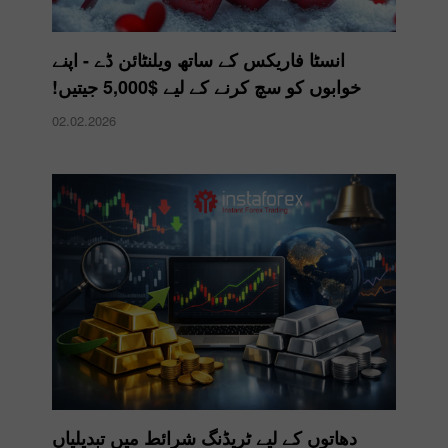
انسٹا فاریکس کے ساتھ ویلنٹائن ڈے - اپنے
خوابوں کو سچ کرنے کے لیے $5,000 جیتیں!
02.02.2026
دھاتوں کے لیے ٹریڈنگ شرائط میں تبدیلیاں