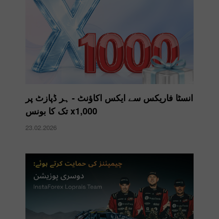
انسٹا فاریکس سے ایکس اکاؤنٹ - ہر ڈپازٹ پر
x1,000 تک کا بونس
23.02.2026