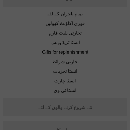
تمام تاجران کے لئے
فوری اکاؤنٹ کھولیں
تجارتی پلیٹ فارم
انسٹا ٹریڈ بونس
Gifts for replenishment
تجارتی شرائط
انسٹا تجزیات
انسٹا چارٹ
انسٹا ٹی وی
نئے شروع کرنے والوں کے لئے