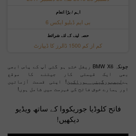
اہم / بڑا انعام
بی ایم ڈبلیو ایکس 6
حصہ لینے کے لئے شرائط
کم از کم 1500 ڈالرز کا ڈیپازٹ
چونکہ BMW X6 ریفل ختم ہو گئی آپ کے پاس ابھی
بھی ایک قیمتی کار جیتنے کا موقع
ہے
لیمبورگینی ہوراکین
! اپنی قسمت آزمائیں
اور ہمارے خوش فاتح کی فہرست میں شامل ہوں!
فاتح کلوڈیا جوریکووا کے ساتھ ویڈیو
دیکھیں!