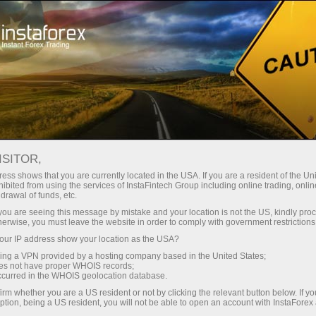
مہمات
مقابلہ جات
BMW X6
ISITOR,
انسٹا فاریکس کی جانب
ess shows that you are currently located in the USA. If you are a resident of the Uni
ibited from using the services of InstaFintech Group including online trading, online
سے BMW X6 جیتیں
drawal of funds, etc.
k you are seeing this message by mistake and your location is not the US, kindly pro
herwise, you must leave the website in order to comply with government restrictions
یہ مہم 29 دسمبر 2017 تک ہوگی
ur IP address show your location as the USA?
sing a VPN provided by a hosting company based in the United States;
انسٹا فاریکس کی جانب سے BMW X6 جیتنے کی
oes not have proper WHOIS records;
مہم کا اختتام ہوا۔ اہم انعام طاقتور لگژری BMW
occurred in the WHOIS geolocation database.
X6 ہے۔ BMW کا نمبر
18023
ہے جو 29 دسمبر
irm whether you are a US resident or not by clicking the relevant button below. If y
ption, being a US resident, you will not be able to open an account with InstaForex
2017 کو فکس کیا گیا تھا۔ جیتنے والا اکاؤنٹ