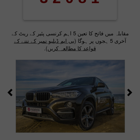
مقابلہ میں فاتح کا تعین 5 اہم کرنسی پئیر کے ریٹ کے
آخری 5 ہجوں پر ہوگا (
بی ایم ڈبلیو نمبر کے نننے کے
قواعد کا مطالعہ کریں
).