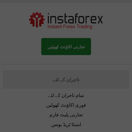
تجارتی اکاؤنٹ کھولیں
تاجران کے لئے
تمام تاجران کے لئے
فوری اکاؤنٹ کھولیں
تجارتی پلیٹ فارم
انسٹا ٹریڈ بونس