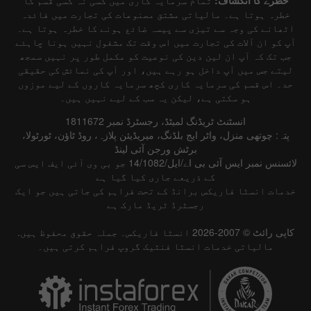
خطرہ ہوتا ہے۔ مالیاتی مشتق مصنوعات کی تجارت میں فائدہ
اٹھانے کی وجہ سے تیزی سے پیسہ ضائع ہونے کا خطرہ ہوتا ہے۔
آپ کو ان آلات کی تجارت میں اس وقت تک مشغول نہیں ہونا چاہئے
جب تک کہ آپ ان لین دین کی نوعیت کو مکمل طور پر نہیں سمجھ
لیتے جس میں آپ داخل ہو رہے ہیں، اور آپ کی نمائش کی حقیقی
حد۔ اس قسم کی سرمایہ کاری کچھ سرمایہ کاروں کے لیے موزوں
ہو سکتی ہے، لیکن یہ سب کے لیے نہیں ہیں۔
انسٹنٹ ٹریڈنگ لمیٹڈ، رجسٹرڈ نمبر 1811672
پتہ: چوتھی منزل، واٹر ایج بلڈنگ، میریڈیئن پلازہ، روڈ ٹاؤن، ٹورٹولا،
برٹش ورجن آئی لینڈ
لائسنس نمبر ایس آئی بی اے/ایل/14/1082 جو بی وی آئی ایف ایس سی
کے ذریعے جاری کیا گیا ہے
خدمات انسٹا فاریکس برانڈ کے تحت فراہم کی جاتی ہیں جو ایک
رجسٹرڈ ٹریڈ مارک ہے
کاپی رائٹ © 2007-2026 انسٹا فاریکس۔ جملہ حقوق محفوظ ہیں.
مالیاتی خدمات انسٹا فنٹیک گروپ فراہم کرتی ہیں۔