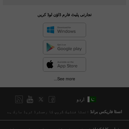
تجارتی پلیٹ فارم ڈاؤن لوڈ کریں
See more...
اردو
انسٹا فاریکس برانڈ
انسٹا فنٹیک گروپ کا رجسٹرڈ ٹریڈ مارک ہے
خطرے کا انکشاف:
تمام سرمایہ کاری میں کسی نہ کسی قسم کا