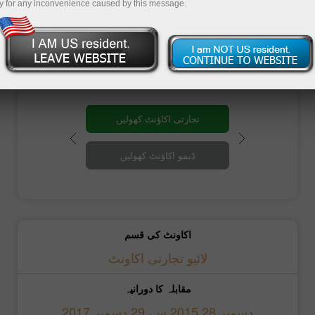
2418425
ہے جس کا تعلق سلوواک ریپبلک،
y for any inconvenience caused by this message.
براٹیسلاوا کی
کلوڈیا جوریکووا
سے ہے۔
ہم کلوڈیا کو دل سے مبارکباد دیتے ہیں!
تجارتی اکاؤنٹ کھولیں
ڈیمو اکاؤنٹ کھولیں
اکاونٹ کی قسم
لائیو تجارتی اکاونٹ
مقابلہ کا دورانیہ
دسمبر 28 2015 سے 29 دسمبر 2017