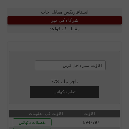
انسٹافاریکس مقابلہ جات
شرکاء کی میز
مقابلہ کے قواعد
تاجر ملے:
773
تمام دیکھائیں
اکاؤنٹ
اکاؤنٹ کی معلومات
5947797
تفصیلات دکھائیں