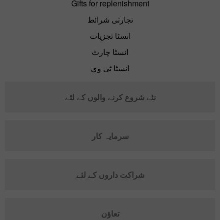
Gifts for replenishment
تجارتی شرائط
انسٹا تجزیات
انسٹا چارٹ
انسٹا ٹی وی
نئے شروع کرنے والوں کے لئے
سرمایہ کار
شراکت داروں کے لئے
تعاؤن