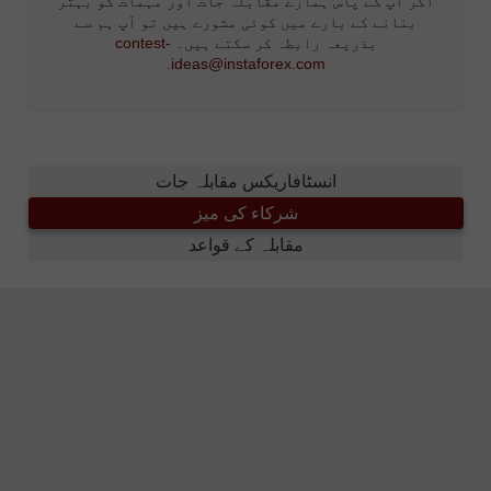
اگر آپ کے پاس ہمارے مقابلہ جات اور مہمات کو بہتر
بنانے کے بارے میں کوئی مشورے ہیں تو آپ ہم سے
بذریعہ رابطہ کر سکتے ہیں۔
contest-
.
ideas@instaforex.com
انسٹافاریکس مقابلہ جات
شرکاء کی میز
مقابلہ کے قواعد