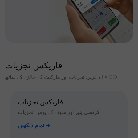
فاریکس تجزیات
بہترین تجزیات اور مارکیٹ کے جائزے کے ساتھ FX.CO
فاریکس تجزیات
کرنسی پئیر اور سونے کے یومیہ تجزیات
تمام دیکھیں