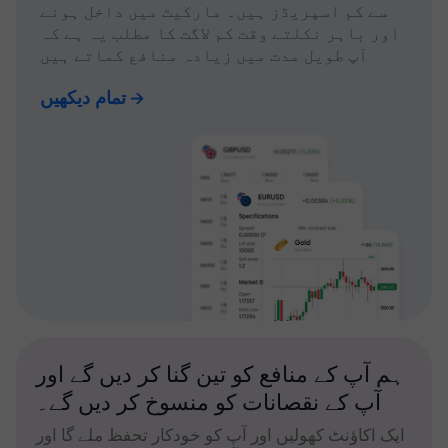
سے کم اسپریڈز ہیں۔ مارکیٹ میں داخل ہونے
اور باہر نکلتے وقت کم لاگت کا مطلب یہ ہے کہ
آپ طویل مدت میں زیادہ منافع کماتے ہیں
تمام دیکھیں
ہم آپ کے منافع کو تین گنا کر دیں گے اور
آپ کے نقصانات کو منسوخ کر دیں گے۔
ایک اکاؤنٹ کھولیں اور آپ کو خودکار تحفظ ملے گا اور