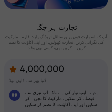
تجارت ہر جگہ
آپ کے اسمارٹ فون پر ورسٹائل ٹریڈنگ پلیٹ فارم۔ مارکیٹ
کی نگرانی کریں، تجارت کھولیں، اور اپنے اکاؤنٹ کا نظم
کریں — کہیں بھی، کسی بھی وقت
4,000,000
دُنیا بھر سے ڈاون لوڈ
ہم نے ایپ تیار کی ہے تاکہ آپ تیزی سے
فیصلے کر سکیں، مارکیٹ کا تجزیہ کر
سکیں اور اپنے اکاؤنٹ کا نظم کر سکیں