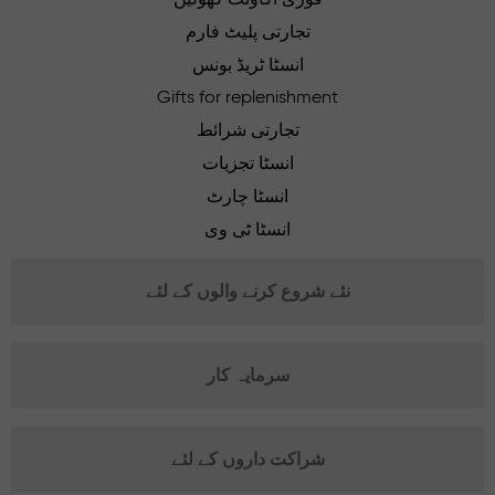
تجارتی پلیٹ فارم
انسٹا ٹریڈ بونس
Gifts for replenishment
تجارتی شرائط
انسٹا تجزیات
انسٹا چارٹ
انسٹا ٹی وی
نئے شروع کرنے والوں کے لئے
سرمایہ کار
شراکت داروں کے لئے