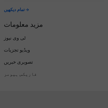
تمام دیکھیں
مزید معلومات
ٹی وی نیوز
ویڈیو تجزیات
تصویری خبریں
فاریکس ہیومر