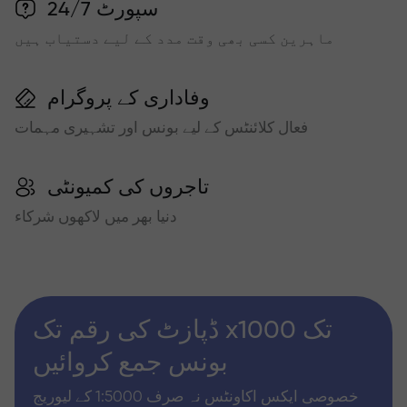
سپورٹ 24/7
ماہرین کسی بھی وقت مدد کے لیے دستیاب ہیں
وفاداری کے پروگرام
فعال کلائنٹس کے لیے بونس اور تشہیری مہمات
تاجروں کی کمیونٹی
دنیا بھر میں لاکھوں شرکاء
ڈپازٹ کی رقم تک x1000 تک
بونس جمع کروائیں
خصوصی ایکس اکاونٹس نہ صرف 1:5000 کے لیوریج