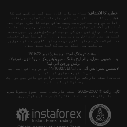
خطرے کا انکشاف:
تمام سرمایہ کاری میں کسی نہ کسی قسم کا
خطرہ ہوتا ہے۔ مالیاتی مشتق مصنوعات کی تجارت میں فائدہ
اٹھانے کی وجہ سے تیزی سے پیسہ ضائع ہونے کا خطرہ ہوتا ہے۔
آپ کو ان آلات کی تجارت میں اس وقت تک مشغول نہیں ہونا چاہئے
جب تک کہ آپ ان لین دین کی نوعیت کو مکمل طور پر نہیں سمجھ
لیتے جس میں آپ داخل ہو رہے ہیں، اور آپ کی نمائش کی حقیقی
حد۔ اس قسم کی سرمایہ کاری کچھ سرمایہ کاروں کے لیے موزوں
ہو سکتی ہے، لیکن یہ سب کے لیے نہیں ہیں۔
انسٹنٹ ٹریڈنگ لمیٹڈ، رجسٹرڈ نمبر 1811672
پتہ: چوتھی منزل، واٹر ایج بلڈنگ، میریڈیئن پلازہ، روڈ ٹاؤن، ٹورٹولا،
برٹش ورجن آئی لینڈ
لائسنس نمبر ایس آئی بی اے/ایل/14/1082 جو بی وی آئی ایف ایس
سی کے ذریعے جاری کیا گیا ہے
خدمات انسٹا فاریکس برانڈ کے تحت فراہم کی جاتی ہیں جو ایک
رجسٹرڈ ٹریڈ مارک ہے
کاپی رائٹ © 2007-2026 انسٹا فاریکس۔ جملہ حقوق محفوظ ہیں.
مالیاتی خدمات انسٹا فنٹیک گروپ فراہم کرتی ہیں۔