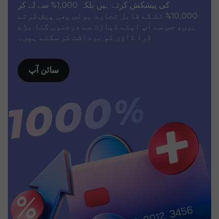
کی پیشکش کرتے ہیں بلکہ 1,000% سے لے کر
10,000% تک کے قابل تجارت بونس بھی پیش کرتے
ہیں، جس سے آپ اپنے ڈپازٹ سے درجنوں گنا بڑے
ڈرا ڈاؤن کو برداشت کر سکتے ہیں۔
سائن آپ