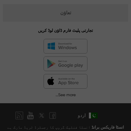
تعاؤن
تجارتی پلیٹ فارم ڈاؤن لوڈ کریں
See more...
اردو
انسٹا فاریکس برانڈ
انسٹا فنٹیک گروپ کا رجسٹرڈ ٹریڈ مارک ہے