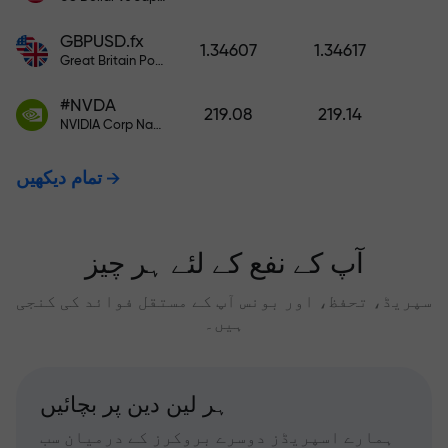
GBPUSD.fx
1.34607
1.34617
Great Britain Pound vs US Dollar
#NVDA
219.08
219.14
NVIDIA Corp Nasdaq Stock Exchange (Nasdaq) USD
تمام دیکھیں
آپ کے نفع کے لئے ہر چیز
سپریڈ، تحفظ، اور بونس آپ کے مستقل فوائد کی کنجی
ہیں۔
ہر لین دین پر بچائیں
ہمارے اسپریڈز دوسرے بروکرز کے درمیان سب