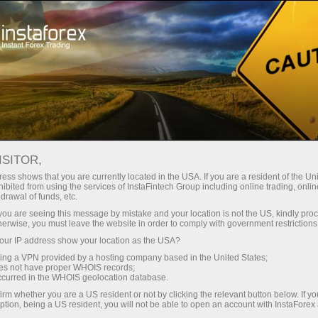
مختصر
سپریڈز — بڑا نفع
ISITOR,
ess shows that you are currently located in the USA. If you are a resident of the Uni
30% بونس
ibited from using the services of InstaFintech Group including online trading, online
انسٹا فاریکس کے ساتھ، آپ
drawal of funds, etc.
واقعی مسابقتی مواقع تک رسائی
ہر ڈیپازٹ پر
k you are seeing this message by mistake and your location is not the US, kindly pro
حاصل کرتے ہیں: 1:5000 تک کا فائدہ،
herwise, you must leave the website in order to comply with government restrictions
مارکیٹ میں کچھ بہترین اسپریڈز اور
ur IP address show your location as the USA?
رفتار
کمیشنز، اور ٹریڈنگ اسٹاک اور انڈیکس
sing a VPN provided by a hosting company based in the United States;
کے لیے فائدہ مند حالات۔
oes not have proper WHOIS records;
تجارت اور ہائی ویز پر
occurred in the WHOIS geolocation database.
irm whether you are a US resident or not by clicking the relevant button below. If y
ption, being a US resident, you will not be able to open an account with InstaForex
ہم نے ایک بونس سسٹم تیار کیا ہے جو
آپ کا اپنا گفٹ جیک پوٹ