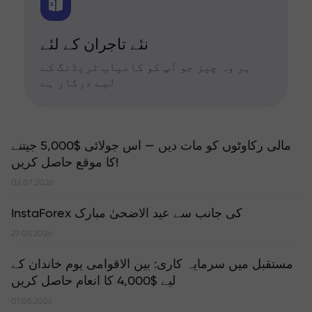
نئے تاجران کے لئے
ہر وہ چیز جو آپ کو کامیاب ٹریڈنگ کے
لیے درکار ہے
مالی رکاوٹوں کو مات دیں — اس جولائی $5,000 جیتنے
کا موقع حاصل کریں!
02.07.2026
InstaForex کی جانب سے عید الاضحیٰ مبارک
27.05.2026
مستقبل میں سرمایہ کاری: بین الاقوامی یوم خاندان کے
لیے $4,000 کا انعام حاصل کریں
01.05.2026