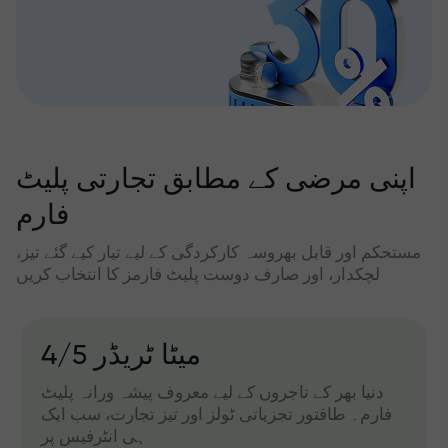
اپنی مرضی کے مطابق تجارتی پلیٹ
فارم
مستحکم اور قابل بھروسہ کارکردگی کے لیے تیار کیے گئے تیز،
لچکدار، اور صارف دوست پلیٹ فارمز کا انتخاب کریں
میٹا ٹریڈر 4/5
دنیا بھر کے تاجروں کے لیے معروف پیشہ ورانہ پلیٹ
فارم۔ طاقتور تجزیاتی ٹولز اور تیز تجارت، سب ایک
ہی انٹرفیس پر