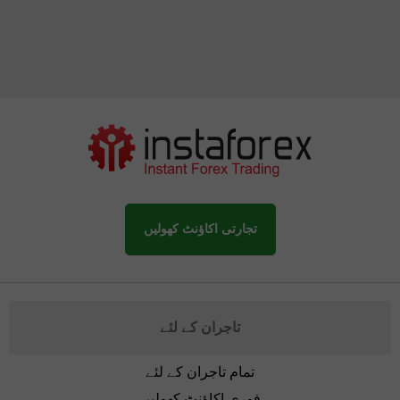
تجارتی اکاؤنٹ کھولیں
تاجران کے لئے
تمام تاجران کے لئے
فوری اکاؤنٹ کھولیں