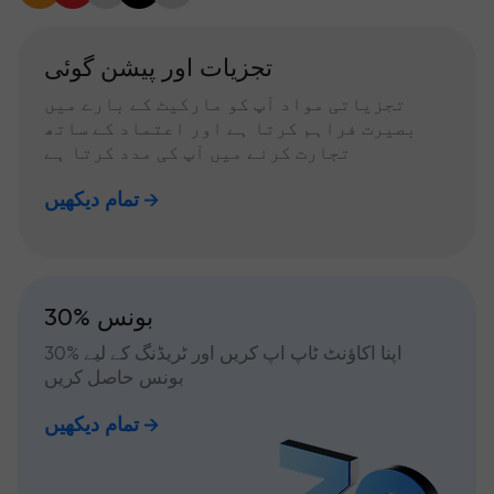
تجزیات اور پیشن گوئی
تجزیاتی مواد آپ کو مارکیٹ کے بارے میں
بصیرت فراہم کرتا ہے اور اعتماد کے ساتھ
تجارت کرنے میں آپ کی مدد کرتا ہے
تمام دیکھیں
30% بونس
اپنا اکاؤنٹ ٹاپ اپ کریں اور ٹریڈنگ کے لیے %30
بونس حاصل کریں
تمام دیکھیں