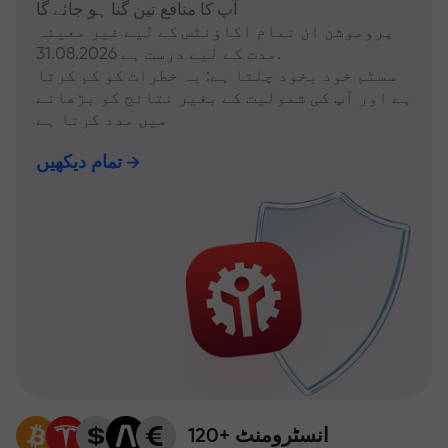
آپ کا منافع تین گنا ہو جائے گا
پروموشن ان تمام اکاؤنٹس کے لیے غیر معینہ
مدت کے لیے درست ہے 31.08.2026.
سسٹم خود بخود چلتا ہے: یہ خطرات کو کم کرتا
ہے اور آپ کی شمولیت کے بغیر نتائج کو بڑھانے
میں مدد کرتا ہے
تمام دیکھیں
120+ انسٹرومنٹ