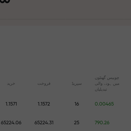
چوبیس گھنٹوں
میں ہونے والی
سپریڈ
فروخت
خرید
تجارت ا
تبدیلیاں
ت
1.1571
1.1572
16
0.00465
آپ کا اپن
 FX.CO
آن لائن کوسسز
رپٹو، اور فیوچرز کے لیے
شروع سے ٹریڈنگ سیکھیں — تمام
65224.06
65224.31
25
790.26
روزانہ کی پیش گوئیاں
مراحل کے لیے کورسز اور ویبنرز