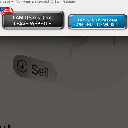
y for any inconvenience caused by this message.
خ
ٹ
سپ