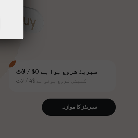
سپریڈ شروع ہوا ہے 0$ / لاٹ
کمیشن شروع ہوتی ہے $4 / لاٹ
سپریڈز کا موازنہ