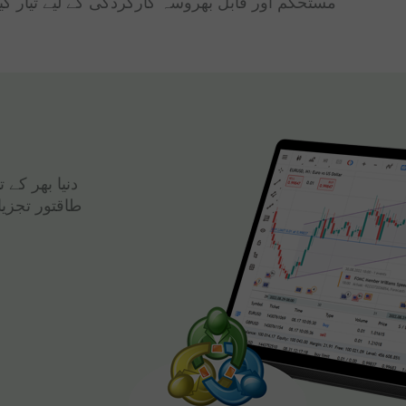
مستحکم اور قابل بھروسہ کارکردگی کے لیے تیار کی
دنیا بھر کے
طاقتور تجزی