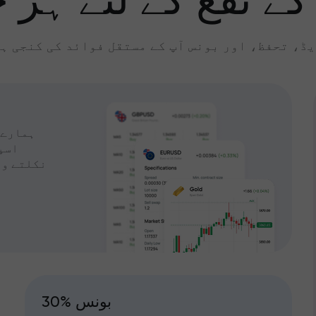
کے نفع کے لئے ہر چ
ڈ، تحفظ، اور بونس آپ کے مستقل فوائد کی کنجی ہ
ہمارے 
اسپ
نکلتے وق
30% بونس