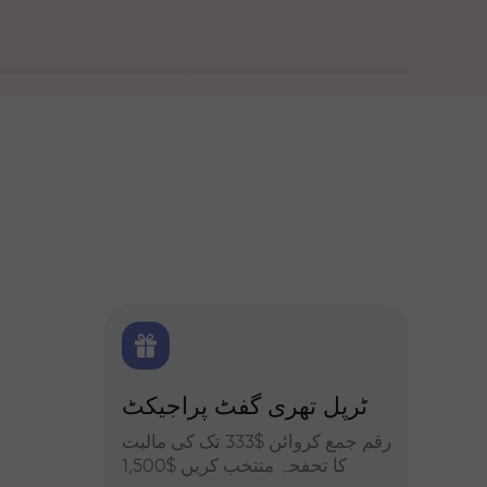
 بونس
ٹرپل تھری گفٹ پراجیکٹ
کے ساتھ تجزیات
یں حصہ
رقم جمع کروائن $333 تک کی مالیت
فاریکس، ک
فہ کریں
کا تحفحہ منتخب کریں $1,500