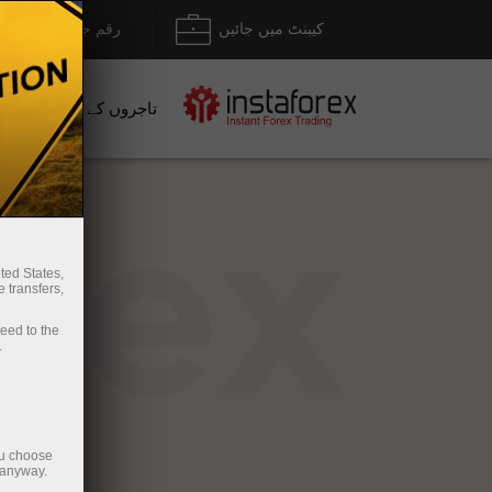
کیبنٹ میں جائیں
رقم جمع کروانا / نک
تاجروں کے لیے
نو
rex
ted States,
 transfers,
ceed to the
.
ou choose
 anyway.