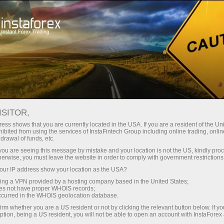
لوانا
تجارتی پلیٹ فارم
فوری اکاونٹ کھولیں
سرمایہ کاروں کے
شراکت داروں کے
 آموز کے لیے
مہما
لیے
لئے
staFo
ISITOR,
ess shows that you are currently located in the USA. If you are a resident of the Uni
ibited from using the services of InstaFintech Group including online trading, online
drawal of funds, etc.
k you are seeing this message by mistake and your location is not the US, kindly pro
herwise, you must leave the website in order to comply with government restrictions
ur IP address show your location as the USA?
sing a VPN provided by a hosting company based in the United States;
oes not have proper WHOIS records;
occurred in the WHOIS geolocation database.
irm whether you are a US resident or not by clicking the relevant button below. If y
ption, being a US resident, you will not be able to open an account with InstaForex