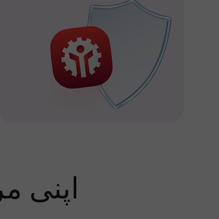
اپنی م