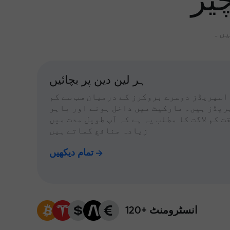
یز
یں۔
ہر لین دین پر بچائیں
اسپریڈز دوسرے بروکرز کے درمیان سب سے کم
ریڈز ہیں۔ مارکیٹ میں داخل ہونے اور باہر
ت کم لاگت کا مطلب یہ ہے کہ آپ طویل مدت میں
زیادہ منافع کماتے ہیں
تمام دیکھیں
120+ انسٹرومنٹ