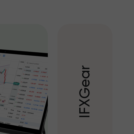
r
a
e
G
X
F
I