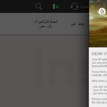
سپورٹ
انسٹا فارکس کے
ت
وقفہ لیں
بارے میں
In
DEAR V
Your IP addr
you are proh
deposit/with
If you thin
website. Ot
Why does yo
- you are u
- your IP d
- an error 
Please conf
the wrong o