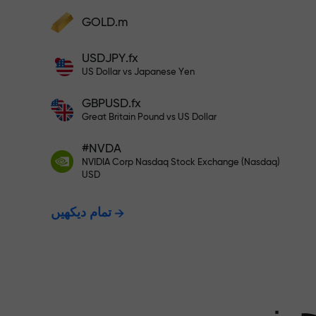
GOLD.m
فنڈز جمع کریں اور اپنے ڈپازٹ سے 1,000 گنا بڑا
بونس وصول کریں۔ X1000 کوئی ٹائپنگ
USDJPY.fx
ت - ہم آپ کے
نہیں ہے۔ ڈپازٹ جتنا بڑا ہوگا، اتنا
US Dollar vs Japanese Yen
ہی زیادہ ضرب ہوگا۔
GBPUSD.fx
ت دیتے ہیں۔
Great Britain Pound vs US Dollar
#NVDA
NVIDIA Corp Nasdaq Stock Exchange (Nasdaq)
X1000 تک کا بونس — مارکیٹ میں
USD
تمام دیکھیں
سے بڑا ضرب