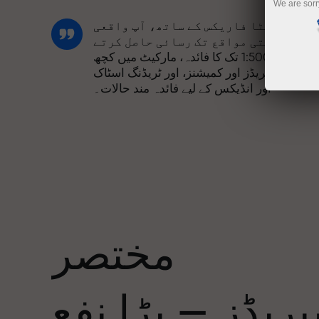
We are sorr
انسٹا فاریکس کے ساتھ، آپ واقعی
مسابقتی مواقع تک رسائی حاصل کرتے
ہیں: 1:5000 تک کا فائدہ، مارکیٹ میں کچھ
بہترین اسپریڈز اور کمیشنز، اور ٹریڈنگ اسٹاک
اور انڈیکس کے لیے فائدہ مند حالات۔
ہم نے ایک بونس سسٹم تیار کیا ہے جو ٹریڈنگ
کو مزید دلکش بناتا ہے۔ ہر انسٹا فاریکس
ا
کلائنٹ اپنے ڈپازٹ پر 30% تک کا بونس حاصل
کر سکتا ہے اور دیگر پروموشنز اور
صوصی پیشکشوں سے فائدہ اٹھا سکتا ہے۔
مختصر
ریک کی رفتار اور تجارت کی رفتار ایک
جیسی قدروں کا اشتراک کرتی ہے۔ ایلس
ریڈز — بڑا نفع
لوپرائس ٹریڈنگ کی دنیا میں ڈرائیو