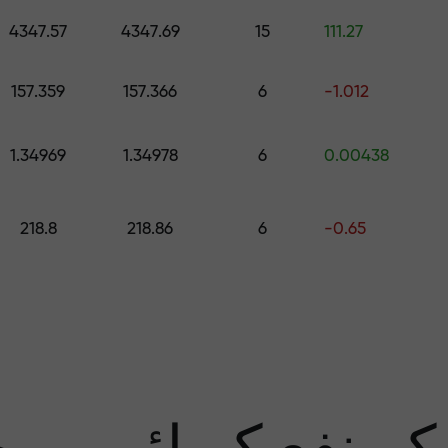
اپنے اکاونٹ میں جمع کروائیں $333 — اور حاصل کریں تک کا تحفہ $1,500
4347.57
4347.69
15
111.27
رے سے پاک تجار
157.359
157.366
6
-1.012
1.34969
1.34978
6
0.00438
منافع کی ضمان
218.8
218.86
6
-0.65
سب 