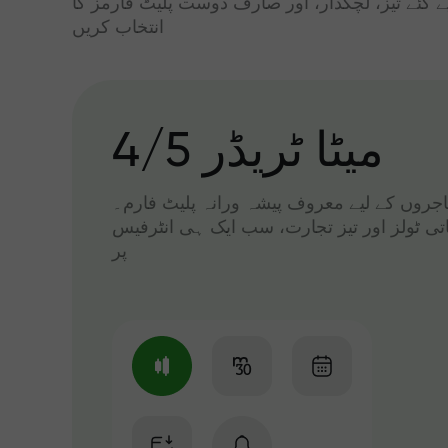
ے گئے تیز، لچکدار، اور صارف دوست پلیٹ فارمز کا
انتخاب کریں
میٹا ٹریڈر 4/5
 تاجروں کے لیے معروف پیشہ ورانہ پلیٹ فارم۔
اتی ٹولز اور تیز تجارت، سب ایک ہی انٹرفیس
پر