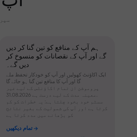
آپ 
سپری
ہم آپ کے منافع کو تین گنا کر دیں
گے اور آپ کے نقصانات کو منسوخ کر
دیں گے۔
ایک اکاؤنٹ کھولیں اور آپ کو خودکار تحفظ ملے
گا اور آپ کا منافع تین گنا ہو جائے گا
پروموشن ان تمام اکاؤنٹس کے لیے غیر
معینہ مدت کے لیے درست ہے 31.08.2026.
سسٹم خود بخود چلتا ہے: یہ خطرات کو کم
کرتا ہے اور آپ کی شمولیت کے بغیر نتائج
کو بڑھانے میں مدد کرتا ہے
تمام دیکھیں