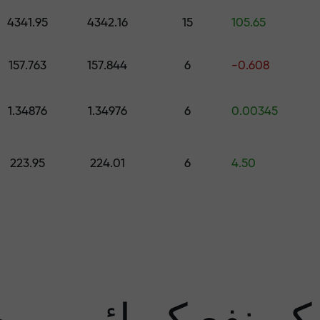
اپنے اکاونٹ میں جمع کروائیں $333 — اور حاصل کریں تک کا تحفہ $1,500
4341.95
4342.16
15
105.65
رے سے پاک تجار
157.763
157.844
6
-0.608
1.34876
1.34976
6
0.00345
منافع کی ضمان
223.95
224.01
6
4.50
سب 