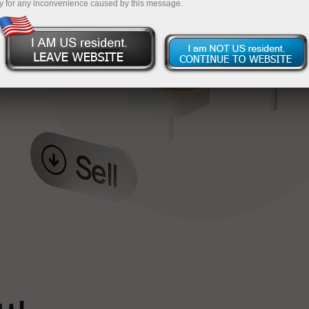
y for any inconvenience caused by this message.
خ
ٹ
سپ