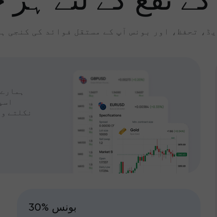
کے نفع کے لئے ہر چ
ڈ، تحفظ، اور بونس آپ کے مستقل فوائد کی کنجی ہ
ہمارے 
اسپ
نکلتے وق
30% بونس