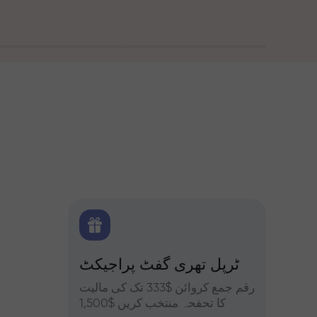
 بونس
ٹرپل تھری گفٹ پراجیکٹ
کے ساتھ تجزیات
یں حصہ
رقم جمع کروائن $333 تک کی مالیت
فاریکس، ک
فہ کریں
کا تحفحہ منتخب کریں $1,500