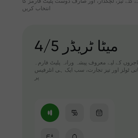
ے گئے تیز، لچکدار، اور صارف دوست پلیٹ فارمز کا
انتخاب کریں
میٹا ٹریڈر 4/5
 تاجروں کے لیے معروف پیشہ ورانہ پلیٹ فارم۔
اتی ٹولز اور تیز تجارت، سب ایک ہی انٹرفیس
پر