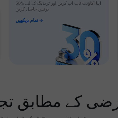
اپنا اکاؤنٹ ٹاپ اپ کریں اور ٹریڈنگ کے لیے %30
بونس حاصل کریں
تمام دیکھیں
رضی کے مطابق تجا