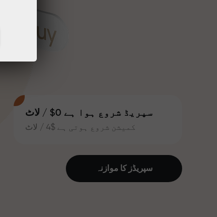
سپریڈ شروع ہوا ہے 0$ / لاٹ
کمیشن شروع ہوتی ہے $4 / لاٹ
سپریڈز کا موازنہ