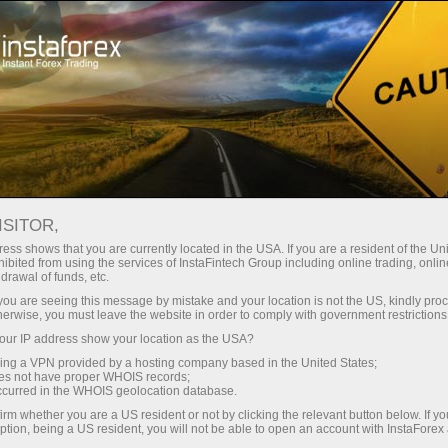
لوانا
تجارتی پلیٹ فارم
فوری اکاونٹ کھولیں
سرمایہ کاروں کے
شراکت داروں کے
 آموز کے لیے
مہما
لیے
لئے
staFo
ISITOR,
ess shows that you are currently located in the USA. If you are a resident of the Uni
ibited from using the services of InstaFintech Group including online trading, online
drawal of funds, etc.
k you are seeing this message by mistake and your location is not the US, kindly pro
herwise, you must leave the website in order to comply with government restrictions
ur IP address show your location as the USA?
sing a VPN provided by a hosting company based in the United States;
oes not have proper WHOIS records;
occurred in the WHOIS geolocation database.
irm whether you are a US resident or not by clicking the relevant button below. If y
ption, being a US resident, you will not be able to open an account with InstaForex