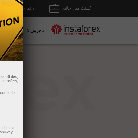
کیبنٹ میں جائیں
رقم جمع کروانا / نک
تاجروں کے لیے
نو
rex
ted States,
 transfers,
ceed to the
.
ou choose
 anyway.