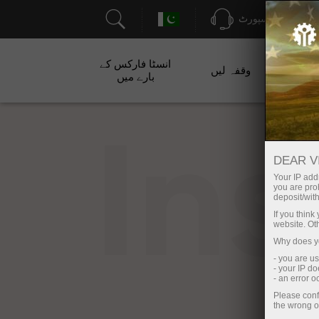
سپورٹ
انسٹا فارکس کے
ت
وقفہ لیں
بارے میں
In
DEAR V
Your IP addr
you are proh
deposit/with
If you thin
website. Ot
Why does yo
- you are u
- your IP d
- an error 
Please conf
the wrong o