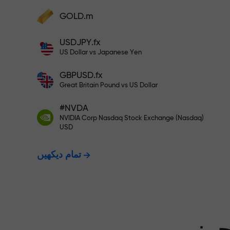
GOLD.m
فنڈز جمع کریں اور اپنے ڈپازٹ سے 1,000 گنا بڑا
بونس وصول کریں۔ X1000 کوئی ٹائپنگ
USDJPY.fx
ت - ہم آپ کے
نہیں ہے۔ ڈپازٹ جتنا بڑا ہوگا، اتنا
US Dollar vs Japanese Yen
ہی زیادہ ضرب ہوگا۔
GBPUSD.fx
ت دیتے ہیں۔
Great Britain Pound vs US Dollar
#NVDA
NVIDIA Corp Nasdaq Stock Exchange (Nasdaq)
X1000 تک کا بونس — مارکیٹ میں
USD
تمام دیکھیں
سے بڑا ضرب