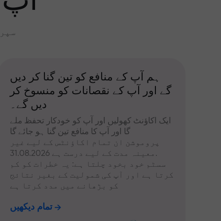
آپ 
سپری
ہم آپ کے منافع کو تین گنا کر دیں
گے اور آپ کے نقصانات کو منسوخ کر
دیں گے۔
ایک اکاؤنٹ کھولیں اور آپ کو خودکار تحفظ ملے
گا اور آپ کا منافع تین گنا ہو جائے گا
پروموشن ان تمام اکاؤنٹس کے لیے غیر
معینہ مدت کے لیے درست ہے 31.08.2026.
سسٹم خود بخود چلتا ہے: یہ خطرات کو کم
کرتا ہے اور آپ کی شمولیت کے بغیر نتائج
کو بڑھانے میں مدد کرتا ہے
تمام دیکھیں