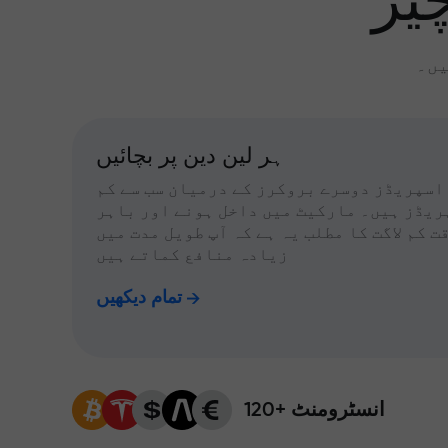
یز
یں۔
ہر لین دین پر بچائیں
اسپریڈز دوسرے بروکرز کے درمیان سب سے کم
ریڈز ہیں۔ مارکیٹ میں داخل ہونے اور باہر
ت کم لاگت کا مطلب یہ ہے کہ آپ طویل مدت میں
زیادہ منافع کماتے ہیں
تمام دیکھیں
120+ انسٹرومنٹ