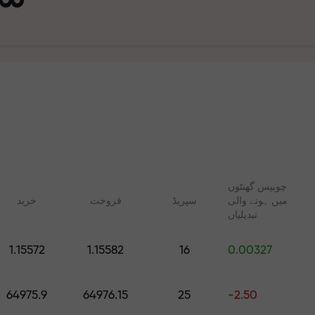
چوبیس گھنٹوں
میں ہونے والی
سپریڈ
فروخت
خرید
تجارت ا
تبدیلیاں
ت
1.15572
1.15582
16
0.00327
آپ کا اپن
 FX.CO
آن لائن کوسسز
رپٹو، اور فیوچرز کے لیے
شروع سے ٹریڈنگ سیکھیں — تمام
64975.9
64976.15
25
-2.50
روزانہ کی پیش گوئیاں
مراحل کے لیے کورسز اور ویبنرز