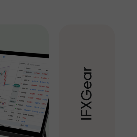
r
a
e
G
X
F
I