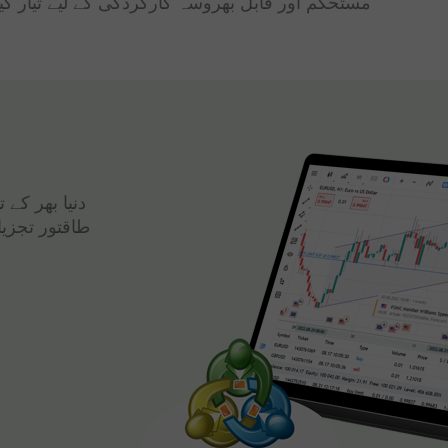
مستحکم اور قابل بھروسہ کارکردگی کے لیے تیار کی
دنیا بھر کے
طاقتور تجزی