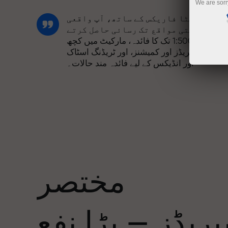
We are sorr
انسٹا فاریکس کے ساتھ، آپ واقعی
مسابقتی مواقع تک رسائی حاصل کرتے
ہیں: 1:5000 تک کا فائدہ، مارکیٹ میں کچھ
بہترین اسپریڈز اور کمیشنز، اور ٹریڈنگ اسٹاک
اور انڈیکس کے لیے فائدہ مند حالات۔
ہم نے ایک بونس سسٹم تیار کیا ہے جو ٹریڈنگ
کو مزید دلکش بناتا ہے۔ ہر انسٹا فاریکس
ا
کلائنٹ اپنے ڈپازٹ پر 30% تک کا بونس حاصل
کر سکتا ہے اور دیگر پروموشنز اور
صوصی پیشکشوں سے فائدہ اٹھا سکتا ہے۔
مختصر
ریک کی رفتار اور تجارت کی رفتار ایک
جیسی قدروں کا اشتراک کرتی ہے۔ ایلس
ریڈز — بڑا نفع
لوپرائس ٹریڈنگ کی دنیا میں ڈرائیو