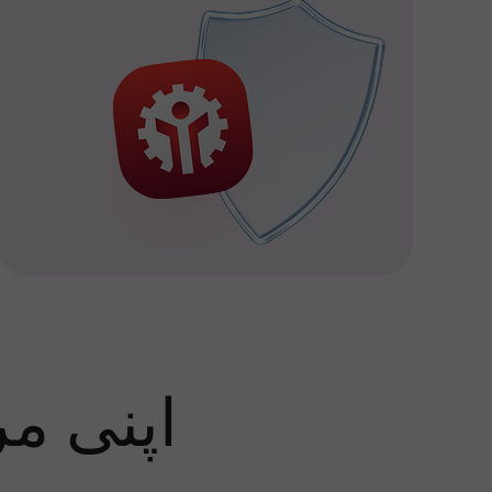
اپنی م