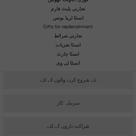
تجارتی پلیٹ فارم
انسٹا ٹریڈ بونس
Gifts for replenishment
تجارتی شرائط
انسٹا تجزیات
انسٹا چارٹ
انسٹا ٹی وی
نئے شروع کرنے والوں کے لئے
سرمایہ کار
شراکت داروں کے لئے