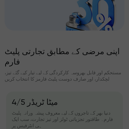
اپنی مرضی کے مطابق تجارتی پلیٹ
فارم
مستحکم اور قابل بھروسہ کارکردگی کے لیے تیار کیے گئے تیز،
لچکدار، اور صارف دوست پلیٹ فارمز کا انتخاب کریں
میٹا ٹریڈر 4/5
دنیا بھر کے تاجروں کے لیے معروف پیشہ ورانہ پلیٹ
فارم۔ طاقتور تجزیاتی ٹولز اور تیز تجارت، سب ایک
ہی انٹرفیس پر