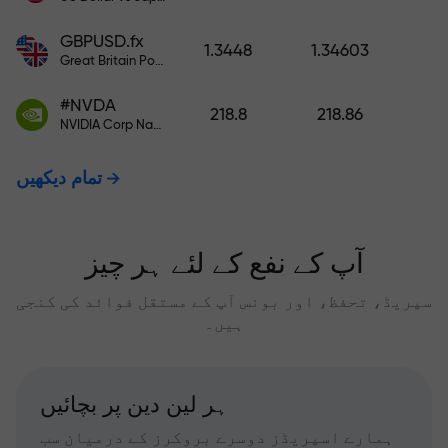
GBPUSD.fx
1.3448
1.34603
Great Britain Pound vs US Dollar
#NVDA
218.8
218.86
NVIDIA Corp Nasdaq Stock Exchange (Nasdaq) USD
تمام دیکھیں
آپ کے نفع کے لئے ہر چیز
سپریڈ، تحفظ، اور بونس آپ کے مستقل فوائد کی کنجی
ہیں۔
ہر لین دین پر بچائیں
ہمارے اسپریڈز دوسرے بروکرز کے درمیان سب