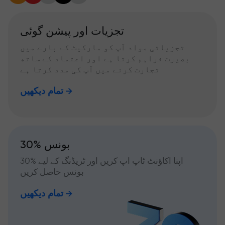
تجزیات اور پیشن گوئی
تجزیاتی مواد آپ کو مارکیٹ کے بارے میں
بصیرت فراہم کرتا ہے اور اعتماد کے ساتھ
تجارت کرنے میں آپ کی مدد کرتا ہے
تمام دیکھیں
30% بونس
اپنا اکاؤنٹ ٹاپ اپ کریں اور ٹریڈنگ کے لیے %30
بونس حاصل کریں
تمام دیکھیں