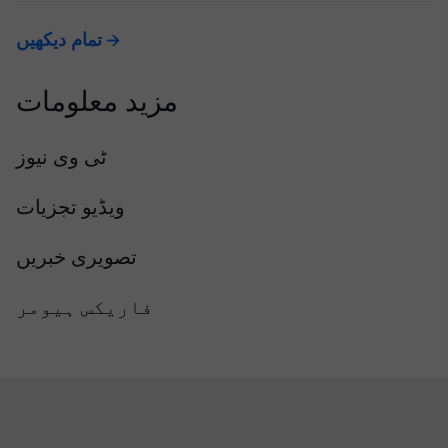
تمام دیکھیں
مزید معلومات
ٹی وی نیوز
ویڈیو تجزیات
تصویری خبریں
فاریکس ہیومر