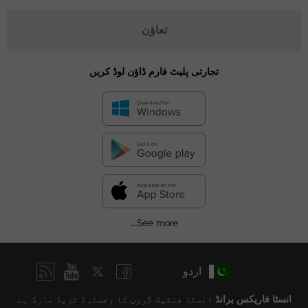
تعاؤن
تجارتی پلیٹ فارم ڈاؤن لوڈ کریں
See more...
اردو
انسٹا فاریکس برانڈ
انسٹا فنٹیک گروپ کا رجسٹرڈ ٹریڈ مارک ہے