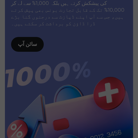
کی پیشکش کرتے ہیں بلکہ 1,000% سے لے کر
10,000% تک کے قابل تجارت بونس بھی پیش کرتے
ہیں، جس سے آپ اپنے ڈپازٹ سے درجنوں گنا بڑے
ڈرا ڈاؤن کو برداشت کر سکتے ہیں۔
سائن آپ