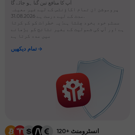
آپ کا منافع تین گنا ہو جائے گا
پروموشن ان تمام اکاؤنٹس کے لیے غیر معینہ
مدت کے لیے درست ہے 31.08.2026.
سسٹم خود بخود چلتا ہے: یہ خطرات کو کم کرتا
ہے اور آپ کی شمولیت کے بغیر نتائج کو بڑھانے
میں مدد کرتا ہے
تمام دیکھیں
120+ انسٹرومنٹ