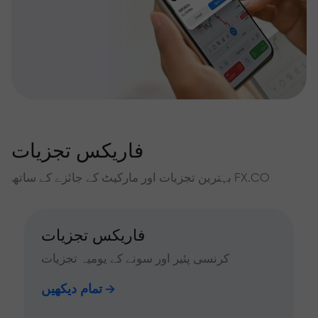
فاریکس تجزیات
بہترین تجزیات اور مارکیٹ کے جائزے کے ساتھ FX.CO
فاریکس تجزیات
کرنسی پئیر اور سونے کے یومیہ تجزیات
تمام دیکھیں