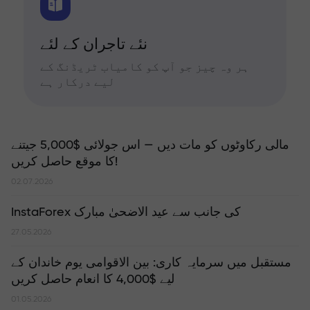
نئے تاجران کے لئے
ہر وہ چیز جو آپ کو کامیاب ٹریڈنگ کے
لیے درکار ہے
مالی رکاوٹوں کو مات دیں — اس جولائی $5,000 جیتنے
کا موقع حاصل کریں!
02.07.2026
InstaForex کی جانب سے عید الاضحیٰ مبارک
27.05.2026
مستقبل میں سرمایہ کاری: بین الاقوامی یوم خاندان کے
لیے $4,000 کا انعام حاصل کریں
01.05.2026