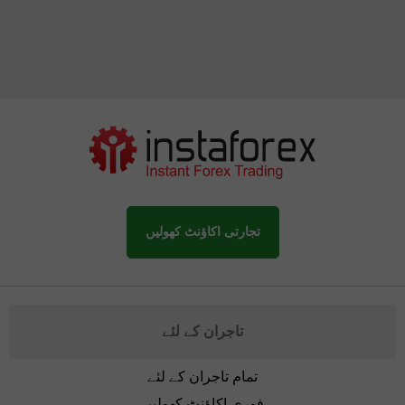
تجارتی اکاؤنٹ کھولیں
تاجران کے لئے
تمام تاجران کے لئے
فوری اکاؤنٹ کھولیں