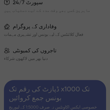
سپورٹ 24/7
ماہرین کسی بھی وقت مدد کے لیے دستیاب ہیں
وفاداری کے پروگرام
فعال کلائنٹس کے لیے بونس اور تشہیری مہمات
تاجروں کی کمیونٹی
دنیا بھر میں لاکھوں شرکاء
ڈپازٹ کی رقم تک x1000 تک
بونس جمع کروائیں
خصوصی ایکس اکاونٹس نہ صرف 1:5000 کے لیوریج