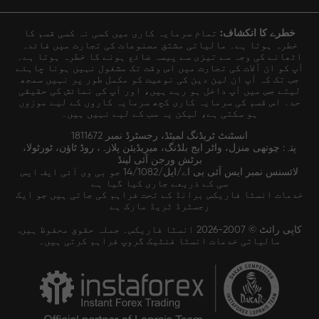
خطرے کا انکشاف:
تمام سرمایہ کاری میں کسی نہ کسی قسم کا
خطرہ ہوتا ہے۔ مالیاتی مشتق مصنوعات کی تجارت میں فائدہ
اٹھانے کی وجہ سے تیزی سے پیسہ ضائع ہونے کا خطرہ ہوتا ہے۔
آپ کو ان آلات کی تجارت میں اس وقت تک مشغول نہیں ہونا چاہئے
جب تک کہ آپ ان لین دین کی نوعیت کو مکمل طور پر نہیں سمجھ
لیتے جس میں آپ داخل ہو رہے ہیں، اور آپ کی نمائش کی حقیقی
حد۔ اس قسم کی سرمایہ کاری کچھ سرمایہ کاروں کے لیے موزوں
ہو سکتی ہے، لیکن یہ سب کے لیے نہیں ہیں۔
انسٹنٹ ٹریڈنگ لمیٹڈ، رجسٹرڈ نمبر 1811672
پتہ: چوتھی منزل، واٹر ایج بلڈنگ، میریڈیئن پلازہ، روڈ ٹاؤن، ٹورٹولا،
برٹش ورجن آئی لینڈ
لائسنس نمبر ایس آئی بی اے/ایل/14/1082 جو بی وی آئی ایف ایس
سی کے ذریعے جاری کیا گیا ہے
خدمات انسٹا فاریکس برانڈ کے تحت فراہم کی جاتی ہیں جو ایک
رجسٹرڈ ٹریڈ مارک ہے
کاپی رائٹ © 2007-2026 انسٹا فاریکس۔ جملہ حقوق محفوظ ہیں.
مالیاتی خدمات انسٹا فنٹیک گروپ فراہم کرتی ہیں۔