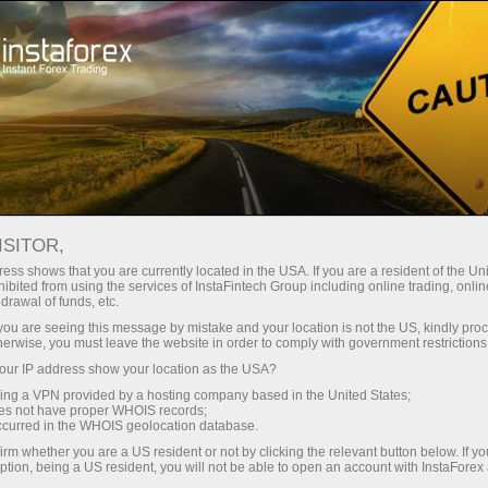
مختصر
سپریڈز — بڑا نفع
ISITOR,
ess shows that you are currently located in the USA. If you are a resident of the Uni
30% بونس
ibited from using the services of InstaFintech Group including online trading, online
انسٹا فاریکس کے ساتھ، آپ
drawal of funds, etc.
واقعی مسابقتی مواقع تک رسائی
ہر ڈیپازٹ پر
k you are seeing this message by mistake and your location is not the US, kindly pro
حاصل کرتے ہیں: 1:5000 تک کا فائدہ،
herwise, you must leave the website in order to comply with government restrictions
مارکیٹ میں کچھ بہترین اسپریڈز اور
ur IP address show your location as the USA?
رفتار
کمیشنز، اور ٹریڈنگ اسٹاک اور انڈیکس
sing a VPN provided by a hosting company based in the United States;
کے لیے فائدہ مند حالات۔
oes not have proper WHOIS records;
تجارت اور ہائی ویز پر
occurred in the WHOIS geolocation database.
irm whether you are a US resident or not by clicking the relevant button below. If y
ption, being a US resident, you will not be able to open an account with InstaForex
ہم نے ایک بونس سسٹم تیار کیا ہے جو
آپ کا اپنا گفٹ جیک پوٹ