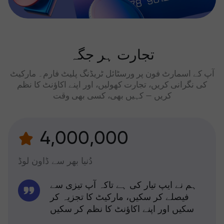
تجارت ہر جگہ
آپ کے اسمارٹ فون پر ورسٹائل ٹریڈنگ پلیٹ فارم۔ مارکیٹ
کی نگرانی کریں، تجارت کھولیں، اور اپنے اکاؤنٹ کا نظم
کریں — کہیں بھی، کسی بھی وقت
4,000,000
دُنیا بھر سے ڈاون لوڈ
ہم نے ایپ تیار کی ہے تاکہ آپ تیزی سے
فیصلے کر سکیں، مارکیٹ کا تجزیہ کر
سکیں اور اپنے اکاؤنٹ کا نظم کر سکیں