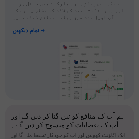
سے کم اسپریڈز ہیں۔ مارکیٹ میں داخل ہونے
اور باہر نکلتے وقت کم لاگت کا مطلب یہ ہے کہ
آپ طویل مدت میں زیادہ منافع کماتے ہیں
تمام دیکھیں
ہم آپ کے منافع کو تین گنا کر دیں گے اور
آپ کے نقصانات کو منسوخ کر دیں گے۔
ایک اکاؤنٹ کھولیں اور آپ کو خودکار تحفظ ملے گا اور