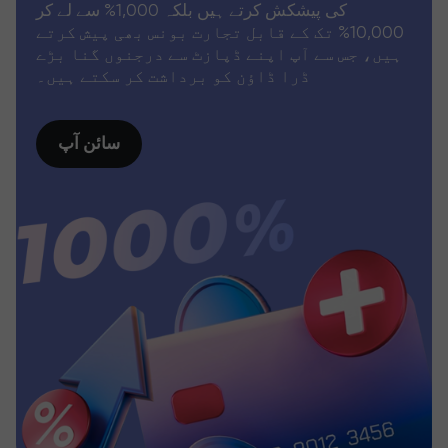
کی پیشکش کرتے ہیں بلکہ 1,000% سے لے کر
10,000% تک کے قابل تجارت بونس بھی پیش کرتے
ہیں، جس سے آپ اپنے ڈپازٹ سے درجنوں گنا بڑے
ڈرا ڈاؤن کو برداشت کر سکتے ہیں۔
سائن آپ