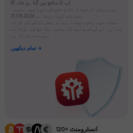
آپ کا منافع تین گنا ہو جائے گا
پروموشن ان تمام اکاؤنٹس کے لیے غیر معینہ
مدت کے لیے درست ہے 31.08.2026.
سسٹم خود بخود چلتا ہے: یہ خطرات کو کم کرتا
ہے اور آپ کی شمولیت کے بغیر نتائج کو بڑھانے
میں مدد کرتا ہے
تمام دیکھیں
120+ انسٹرومنٹ