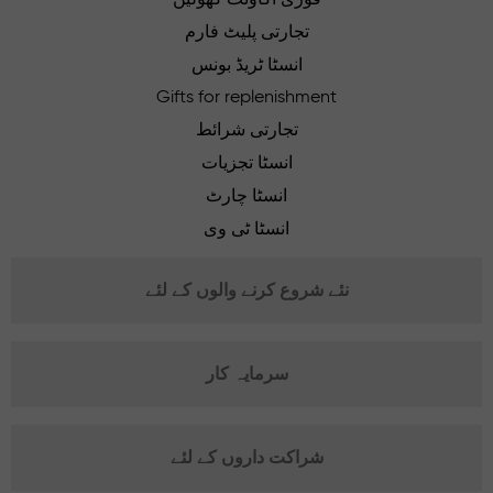
تجارتی پلیٹ فارم
انسٹا ٹریڈ بونس
Gifts for replenishment
تجارتی شرائط
انسٹا تجزیات
انسٹا چارٹ
انسٹا ٹی وی
نئے شروع کرنے والوں کے لئے
سرمایہ کار
شراکت داروں کے لئے