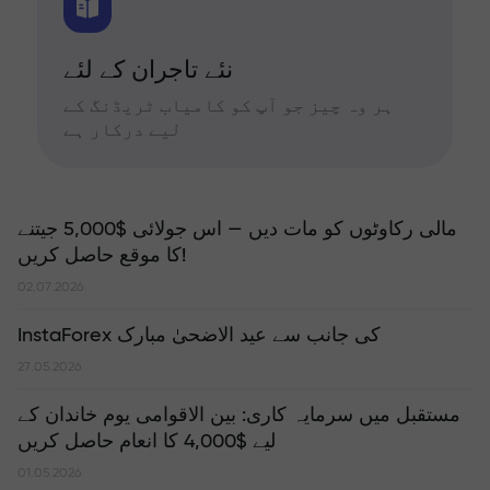
نئے تاجران کے لئے
ہر وہ چیز جو آپ کو کامیاب ٹریڈنگ کے
لیے درکار ہے
مالی رکاوٹوں کو مات دیں — اس جولائی $5,000 جیتنے
کا موقع حاصل کریں!
02.07.2026
InstaForex کی جانب سے عید الاضحیٰ مبارک
27.05.2026
مستقبل میں سرمایہ کاری: بین الاقوامی یوم خاندان کے
لیے $4,000 کا انعام حاصل کریں
01.05.2026