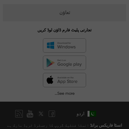
تعاؤن
تجارتی پلیٹ فارم ڈاؤن لوڈ کریں
See more...
اردو
انسٹا فاریکس برانڈ
انسٹا فنٹیک گروپ کا رجسٹرڈ ٹریڈ مارک ہے