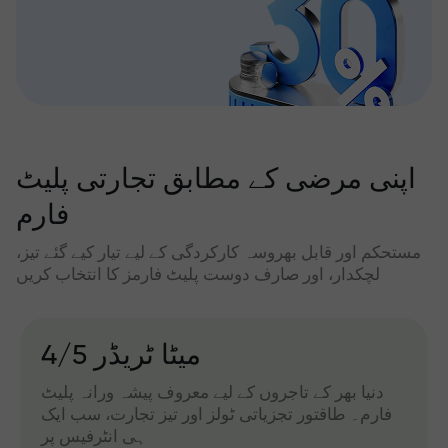
اپنی مرضی کے مطابق تجارتی پلیٹ
فارم
مستحکم اور قابل بھروسہ کارکردگی کے لیے تیار کیے گئے تیز،
لچکدار، اور صارف دوست پلیٹ فارمز کا انتخاب کریں
میٹا ٹریڈر 4/5
دنیا بھر کے تاجروں کے لیے معروف پیشہ ورانہ پلیٹ
فارم۔ طاقتور تجزیاتی ٹولز اور تیز تجارت، سب ایک
ہی انٹرفیس پر