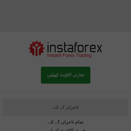
تجارتی اکاؤنٹ کھولیں
تاجران کے لئے
تمام تاجران کے لئے
فوری اکاؤنٹ کھولیں