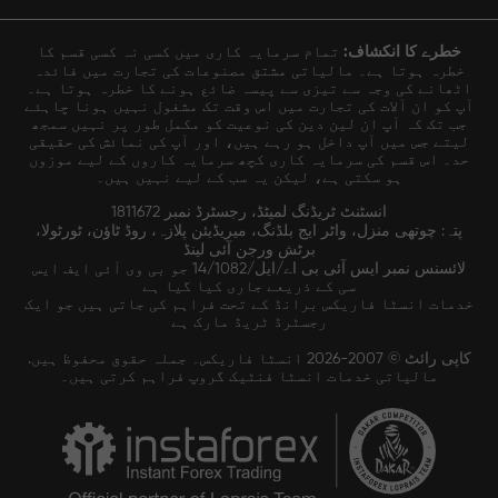
خطرے کا انکشاف:
تمام سرمایہ کاری میں کسی نہ کسی قسم کا
خطرہ ہوتا ہے۔ مالیاتی مشتق مصنوعات کی تجارت میں فائدہ
اٹھانے کی وجہ سے تیزی سے پیسہ ضائع ہونے کا خطرہ ہوتا ہے۔
آپ کو ان آلات کی تجارت میں اس وقت تک مشغول نہیں ہونا چاہئے
جب تک کہ آپ ان لین دین کی نوعیت کو مکمل طور پر نہیں سمجھ
لیتے جس میں آپ داخل ہو رہے ہیں، اور آپ کی نمائش کی حقیقی
حد۔ اس قسم کی سرمایہ کاری کچھ سرمایہ کاروں کے لیے موزوں
ہو سکتی ہے، لیکن یہ سب کے لیے نہیں ہیں۔
انسٹنٹ ٹریڈنگ لمیٹڈ، رجسٹرڈ نمبر 1811672
پتہ: چوتھی منزل، واٹر ایج بلڈنگ، میریڈیئن پلازہ، روڈ ٹاؤن، ٹورٹولا،
برٹش ورجن آئی لینڈ
لائسنس نمبر ایس آئی بی اے/ایل/14/1082 جو بی وی آئی ایف ایس
سی کے ذریعے جاری کیا گیا ہے
خدمات انسٹا فاریکس برانڈ کے تحت فراہم کی جاتی ہیں جو ایک
رجسٹرڈ ٹریڈ مارک ہے
کاپی رائٹ © 2007-2026 انسٹا فاریکس۔ جملہ حقوق محفوظ ہیں.
مالیاتی خدمات انسٹا فنٹیک گروپ فراہم کرتی ہیں۔