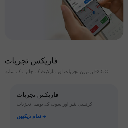
فاریکس تجزیات
بہترین تجزیات اور مارکیٹ کے جائزے کے ساتھ FX.CO
فاریکس تجزیات
کرنسی پئیر اور سونے کے یومیہ تجزیات
تمام دیکھیں