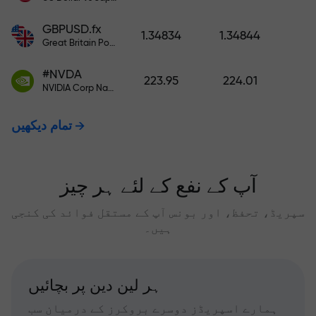
GBPUSD.fx
1.34834
1.34844
Great Britain Pound vs US Dollar
#NVDA
223.95
224.01
NVIDIA Corp Nasdaq Stock Exchange (Nasdaq) USD
تمام دیکھیں
آپ کے نفع کے لئے ہر چیز
سپریڈ، تحفظ، اور بونس آپ کے مستقل فوائد کی کنجی
ہیں۔
ہر لین دین پر بچائیں
ہمارے اسپریڈز دوسرے بروکرز کے درمیان سب