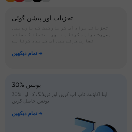
تجزیات اور پیشن گوئی
تجزیاتی مواد آپ کو مارکیٹ کے بارے میں
بصیرت فراہم کرتا ہے اور اعتماد کے ساتھ
تجارت کرنے میں آپ کی مدد کرتا ہے
تمام دیکھیں
30% بونس
اپنا اکاؤنٹ ٹاپ اپ کریں اور ٹریڈنگ کے لیے %30
بونس حاصل کریں
تمام دیکھیں