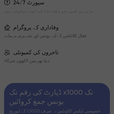
سپورٹ 24/7
ماہرین کسی بھی وقت مدد کے لیے دستیاب ہیں
وفاداری کے پروگرام
فعال کلائنٹس کے لیے بونس اور تشہیری مہمات
تاجروں کی کمیونٹی
دنیا بھر میں لاکھوں شرکاء
ڈپازٹ کی رقم تک x1000 تک
بونس جمع کروائیں
خصوصی ایکس اکاونٹس نہ صرف 1:5000 کے لیوریج