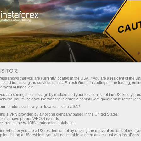
مختصر
سپریڈز — بڑا نفع
ISITOR,
ess shows that you are currently located in the USA. If you are a resident of the Uni
30% بونس
ibited from using the services of InstaFintech Group including online trading, online
انسٹا فاریکس کے ساتھ، آپ
drawal of funds, etc.
واقعی مسابقتی مواقع تک رسائی
ہر ڈیپازٹ پر
k you are seeing this message by mistake and your location is not the US, kindly pro
حاصل کرتے ہیں: 1:5000 تک کا فائدہ،
herwise, you must leave the website in order to comply with government restrictions
مارکیٹ میں کچھ بہترین اسپریڈز اور
ur IP address show your location as the USA?
رفتار
کمیشنز، اور ٹریڈنگ اسٹاک اور انڈیکس
sing a VPN provided by a hosting company based in the United States;
کے لیے فائدہ مند حالات۔
oes not have proper WHOIS records;
تجارت اور ہائی ویز پر
occurred in the WHOIS geolocation database.
irm whether you are a US resident or not by clicking the relevant button below. If y
ption, being a US resident, you will not be able to open an account with InstaForex
ہم نے ایک بونس سسٹم تیار کیا ہے جو
آپ کا اپنا گفٹ جیک پوٹ