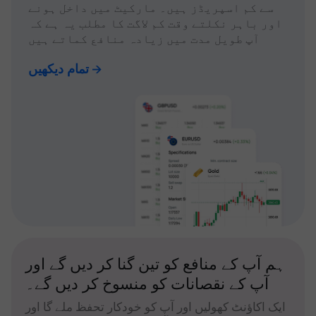
سے کم اسپریڈز ہیں۔ مارکیٹ میں داخل ہونے
اور باہر نکلتے وقت کم لاگت کا مطلب یہ ہے کہ
آپ طویل مدت میں زیادہ منافع کماتے ہیں
تمام دیکھیں
ہم آپ کے منافع کو تین گنا کر دیں گے اور
آپ کے نقصانات کو منسوخ کر دیں گے۔
ایک اکاؤنٹ کھولیں اور آپ کو خودکار تحفظ ملے گا اور