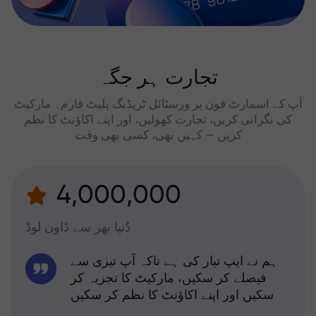
تجارت ہر جگہ
آپ کے اسمارٹ فون پر ورسٹائل ٹریڈنگ پلیٹ فارم۔ مارکیٹ
کی نگرانی کریں، تجارت کھولیں، اور اپنے اکاؤنٹ کا نظم
کریں — کہیں بھی، کسی بھی وقت
4,000,000
دُنیا بھر سے ڈاون لوڈ
ہم نے ایپ تیار کی ہے تاکہ آپ تیزی سے
فیصلے کر سکیں، مارکیٹ کا تجزیہ کر
سکیں اور اپنے اکاؤنٹ کا نظم کر سکیں