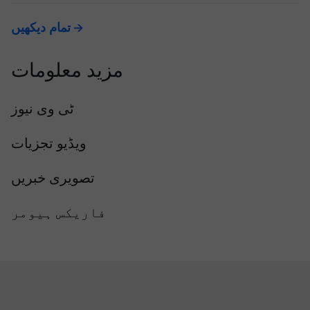
تمام دیکھیں
مزید معلومات
ٹی وی نیوز
ویڈیو تجزیات
تصویری خبریں
فاریکس ہیومر