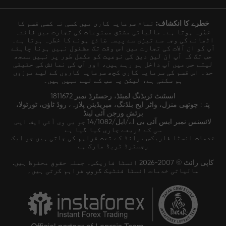
خطرے کا انکشاف:
تمام سرمایہ کاری میں کسی نہ کسی قسم کا
خطرہ ہوتا ہے۔ مالیاتی مشتق مصنوعات کی تجارت میں فائدہ
اٹھانے کی وجہ سے تیزی سے پیسہ ضائع ہونے کا خطرہ ہوتا ہے۔
آپ کو ان آلات کی تجارت میں اس وقت تک مشغول نہیں ہونا چاہئے
جب تک کہ آپ ان لین دین کی نوعیت کو مکمل طور پر نہیں سمجھ
لیتے جس میں آپ داخل ہو رہے ہیں، اور آپ کی نمائش کی حقیقی
حد۔ اس قسم کی سرمایہ کاری کچھ سرمایہ کاروں کے لیے موزوں
ہو سکتی ہے، لیکن یہ سب کے لیے نہیں ہیں۔
انسٹنٹ ٹریڈنگ لمیٹڈ، رجسٹرڈ نمبر 1811672
پتہ: چوتھی منزل، واٹر ایج بلڈنگ، میریڈیئن پلازہ، روڈ ٹاؤن، ٹورٹولا،
برٹش ورجن آئی لینڈ
لائسنس نمبر ایس آئی بی اے/ایل/14/1082 جو بی وی آئی ایف ایس
سی کے ذریعے جاری کیا گیا ہے
خدمات انسٹا فاریکس برانڈ کے تحت فراہم کی جاتی ہیں جو ایک
رجسٹرڈ ٹریڈ مارک ہے
کاپی رائٹ © 2007-2026 انسٹا فاریکس۔ جملہ حقوق محفوظ ہیں.
مالیاتی خدمات انسٹا فنٹیک گروپ فراہم کرتی ہیں۔