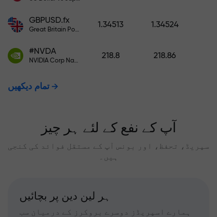
GBPUSD.fx
1.34513
1.34524
Great Britain Pound vs US Dollar
#NVDA
218.8
218.86
NVIDIA Corp Nasdaq Stock Exchange (Nasdaq) USD
تمام دیکھیں
آپ کے نفع کے لئے ہر چیز
سپریڈ، تحفظ، اور بونس آپ کے مستقل فوائد کی کنجی
ہیں۔
ہر لین دین پر بچائیں
ہمارے اسپریڈز دوسرے بروکرز کے درمیان سب