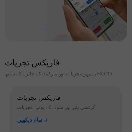
فاریکس تجزیات
بہترین تجزیات اور مارکیٹ کے جائزے کے ساتھ FX.CO
فاریکس تجزیات
کرنسی پئیر اور سونے کے یومیہ تجزیات
تمام دیکھیں