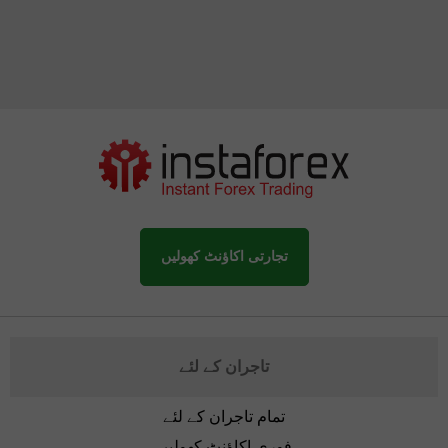
تجارتی اکاؤنٹ کھولیں
تاجران کے لئے
تمام تاجران کے لئے
فوری اکاؤنٹ کھولیں