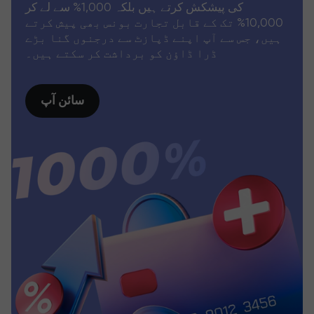
کی پیشکش کرتے ہیں بلکہ 1,000% سے لے کر
10,000% تک کے قابل تجارت بونس بھی پیش کرتے
ہیں، جس سے آپ اپنے ڈپازٹ سے درجنوں گنا بڑے
ڈرا ڈاؤن کو برداشت کر سکتے ہیں۔
سائن آپ