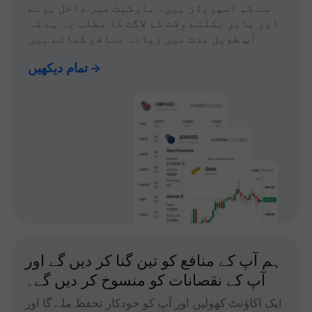
سے کم اسپریڈز ہیں۔ مارکیٹ میں داخل ہونے
اور باہر نکلتے وقت کم لاگت کا مطلب یہ ہے کہ
آپ طویل مدت میں زیادہ منافع کماتے ہیں
تمام دیکھیں
ہم آپ کے منافع کو تین گنا کر دیں گے اور
آپ کے نقصانات کو منسوخ کر دیں گے۔
ایک اکاؤنٹ کھولیں اور آپ کو خودکار تحفظ ملے گا اور