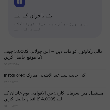
نئے تاجران کے لئے
ہر وہ چیز جو آپ کو کامیاب ٹریڈنگ کے
لیے درکار ہے
مالی رکاوٹوں کو مات دیں — اس جولائی $5,000 جیتنے
کا موقع حاصل کریں!
02.07.2026
InstaForex کی جانب سے عید الاضحیٰ مبارک
27.05.2026
مستقبل میں سرمایہ کاری: بین الاقوامی یوم خاندان کے
لیے $4,000 کا انعام حاصل کریں
01.05.2026