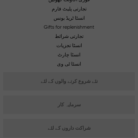
تجارتی پلیٹ فارم
انسٹا ٹریڈ بونس
Gifts for replenishment
تجارتی شرائط
انسٹا تجزیات
انسٹا چارٹ
انسٹا ٹی وی
نئے شروع کرنے والوں کے لئے
سرمایہ کار
شراکت داروں کے لئے