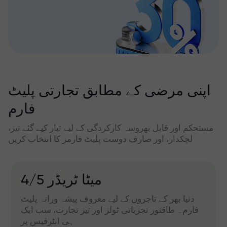
اپنی مرضی کے مطابق تجارتی پلیٹ
فارم
مستحکم اور قابل بھروسہ کارکردگی کے لیے تیار کیے گئے تیز،
لچکدار، اور صارف دوست پلیٹ فارمز کا انتخاب کریں
میٹا ٹریڈر 4/5
دنیا بھر کے تاجروں کے لیے معروف پیشہ ورانہ پلیٹ
فارم۔ طاقتور تجزیاتی ٹولز اور تیز تجارت، سب ایک
ہی انٹرفیس پر