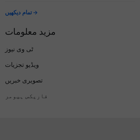
تمام دیکھیں
مزید معلومات
ٹی وی نیوز
ویڈیو تجزیات
تصویری خبریں
فاریکس ہیومر