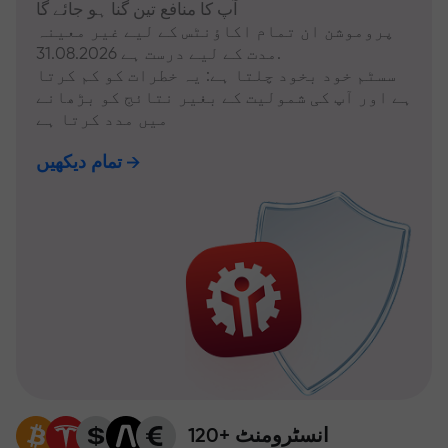
آپ کا منافع تین گنا ہو جائے گا
پروموشن ان تمام اکاؤنٹس کے لیے غیر معینہ
مدت کے لیے درست ہے 31.08.2026.
سسٹم خود بخود چلتا ہے: یہ خطرات کو کم کرتا
ہے اور آپ کی شمولیت کے بغیر نتائج کو بڑھانے
میں مدد کرتا ہے
تمام دیکھیں
120+ انسٹرومنٹ