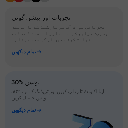
تجزیات اور پیشن گوئی
تجزیاتی مواد آپ کو مارکیٹ کے بارے میں
بصیرت فراہم کرتا ہے اور اعتماد کے ساتھ
تجارت کرنے میں آپ کی مدد کرتا ہے
تمام دیکھیں
30% بونس
اپنا اکاؤنٹ ٹاپ اپ کریں اور ٹریڈنگ کے لیے %30
بونس حاصل کریں
تمام دیکھیں