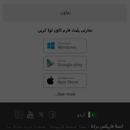
تعاؤن
تجارتی پلیٹ فارم ڈاؤن لوڈ کریں
See more...
اردو
انسٹا فاریکس برانڈ
انسٹا فنٹیک گروپ کا رجسٹرڈ ٹریڈ مارک ہے