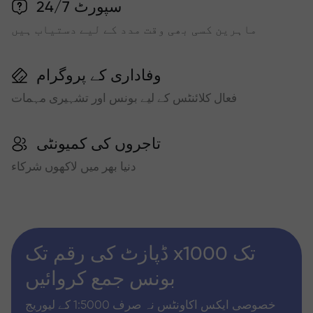
سپورٹ 24/7
ماہرین کسی بھی وقت مدد کے لیے دستیاب ہیں
وفاداری کے پروگرام
فعال کلائنٹس کے لیے بونس اور تشہیری مہمات
تاجروں کی کمیونٹی
دنیا بھر میں لاکھوں شرکاء
ڈپازٹ کی رقم تک x1000 تک
بونس جمع کروائیں
خصوصی ایکس اکاونٹس نہ صرف 1:5000 کے لیوریج