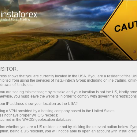
مختصر
سپریڈز — بڑا نفع
ISITOR,
ess shows that you are currently located in the USA. If you are a resident of the Uni
30% بونس
ibited from using the services of InstaFintech Group including online trading, online
انسٹا فاریکس کے ساتھ، آپ
drawal of funds, etc.
واقعی مسابقتی مواقع تک رسائی
ہر ڈیپازٹ پر
k you are seeing this message by mistake and your location is not the US, kindly pro
حاصل کرتے ہیں: 1:5000 تک کا فائدہ،
herwise, you must leave the website in order to comply with government restrictions
مارکیٹ میں کچھ بہترین اسپریڈز اور
ur IP address show your location as the USA?
رفتار
کمیشنز، اور ٹریڈنگ اسٹاک اور انڈیکس
sing a VPN provided by a hosting company based in the United States;
کے لیے فائدہ مند حالات۔
oes not have proper WHOIS records;
تجارت اور ہائی ویز پر
occurred in the WHOIS geolocation database.
irm whether you are a US resident or not by clicking the relevant button below. If y
ption, being a US resident, you will not be able to open an account with InstaForex
ہم نے ایک بونس سسٹم تیار کیا ہے جو
آپ کا اپنا گفٹ جیک پوٹ