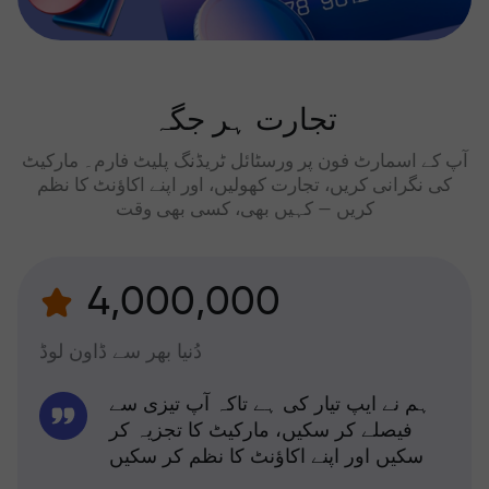
تجارت ہر جگہ
آپ کے اسمارٹ فون پر ورسٹائل ٹریڈنگ پلیٹ فارم۔ مارکیٹ
کی نگرانی کریں، تجارت کھولیں، اور اپنے اکاؤنٹ کا نظم
کریں — کہیں بھی، کسی بھی وقت
4,000,000
دُنیا بھر سے ڈاون لوڈ
ہم نے ایپ تیار کی ہے تاکہ آپ تیزی سے
فیصلے کر سکیں، مارکیٹ کا تجزیہ کر
سکیں اور اپنے اکاؤنٹ کا نظم کر سکیں