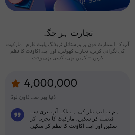
تجارت ہر جگہ
آپ کے اسمارٹ فون پر ورسٹائل ٹریڈنگ پلیٹ فارم۔ مارکیٹ
کی نگرانی کریں، تجارت کھولیں، اور اپنے اکاؤنٹ کا نظم
کریں — کہیں بھی، کسی بھی وقت
4,000,000
دُنیا بھر سے ڈاون لوڈ
ہم نے ایپ تیار کی ہے تاکہ آپ تیزی سے
فیصلے کر سکیں، مارکیٹ کا تجزیہ کر
سکیں اور اپنے اکاؤنٹ کا نظم کر سکیں