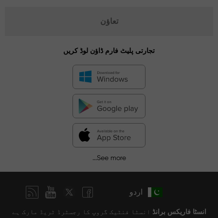
تعاؤن
تجارتی پلیٹ فارم ڈاؤن لوڈ کریں
See more...
اردو
انسٹا فاریکس برانڈ
انسٹا فنٹیک گروپ کا رجسٹرڈ ٹریڈ مارک ہے