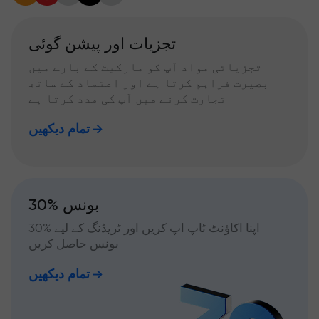
تجزیات اور پیشن گوئی
تجزیاتی مواد آپ کو مارکیٹ کے بارے میں
بصیرت فراہم کرتا ہے اور اعتماد کے ساتھ
تجارت کرنے میں آپ کی مدد کرتا ہے
تمام دیکھیں
30% بونس
اپنا اکاؤنٹ ٹاپ اپ کریں اور ٹریڈنگ کے لیے %30
بونس حاصل کریں
تمام دیکھیں