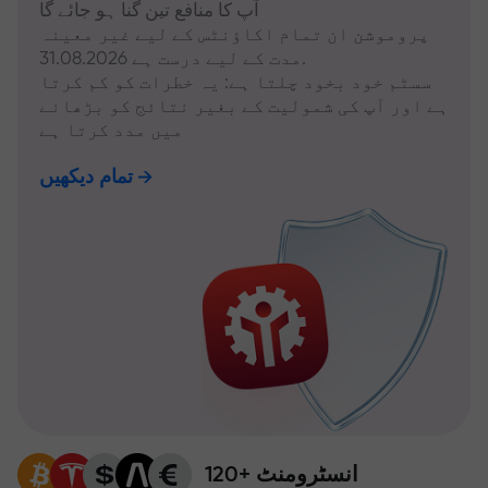
آپ کا منافع تین گنا ہو جائے گا
پروموشن ان تمام اکاؤنٹس کے لیے غیر معینہ
مدت کے لیے درست ہے 31.08.2026.
سسٹم خود بخود چلتا ہے: یہ خطرات کو کم کرتا
ہے اور آپ کی شمولیت کے بغیر نتائج کو بڑھانے
میں مدد کرتا ہے
تمام دیکھیں
120+ انسٹرومنٹ