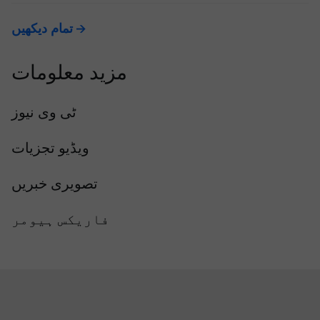
تمام دیکھیں
مزید معلومات
ٹی وی نیوز
ویڈیو تجزیات
تصویری خبریں
فاریکس ہیومر