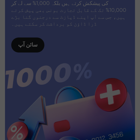
کی پیشکش کرتے ہیں بلکہ 1,000% سے لے کر
10,000% تک کے قابل تجارت بونس بھی پیش کرتے
ہیں، جس سے آپ اپنے ڈپازٹ سے درجنوں گنا بڑے
ڈرا ڈاؤن کو برداشت کر سکتے ہیں۔
سائن آپ