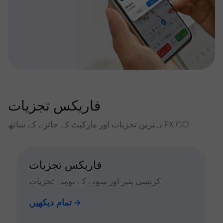
فاریکس تجزیات
بہترین تجزیات اور مارکیٹ کے جائزے کے ساتھ FX.CO
فاریکس تجزیات
کرنسی پئیر اور سونے کے یومیہ تجزیات
تمام دیکھیں