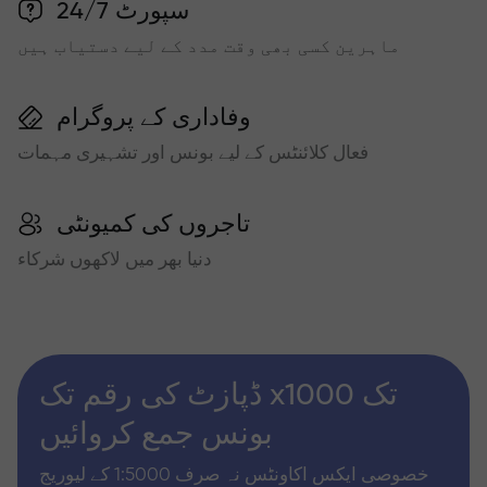
سپورٹ 24/7
ماہرین کسی بھی وقت مدد کے لیے دستیاب ہیں
وفاداری کے پروگرام
فعال کلائنٹس کے لیے بونس اور تشہیری مہمات
تاجروں کی کمیونٹی
دنیا بھر میں لاکھوں شرکاء
ڈپازٹ کی رقم تک x1000 تک
بونس جمع کروائیں
خصوصی ایکس اکاونٹس نہ صرف 1:5000 کے لیوریج