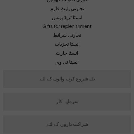
تجارتی پلیٹ فارم
انسٹا ٹریڈ بونس
Gifts for replenishment
تجارتی شرائط
انسٹا تجزیات
انسٹا چارٹ
انسٹا ٹی وی
نئے شروع کرنے والوں کے لئے
سرمایہ کار
شراکت داروں کے لئے