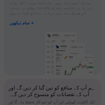
سے کم اسپریڈز ہیں۔ مارکیٹ میں داخل ہونے
اور باہر نکلتے وقت کم لاگت کا مطلب یہ ہے کہ
آپ طویل مدت میں زیادہ منافع کماتے ہیں
تمام دیکھیں
ہم آپ کے منافع کو تین گنا کر دیں گے اور
آپ کے نقصانات کو منسوخ کر دیں گے۔
ایک اکاؤنٹ کھولیں اور آپ کو خودکار تحفظ ملے گا اور