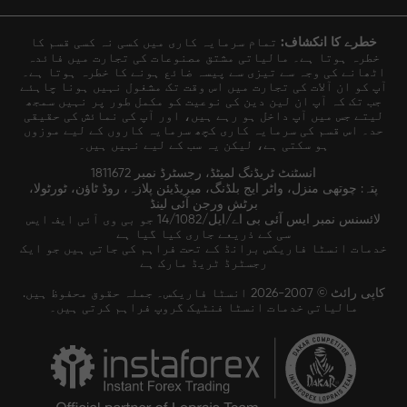
خطرے کا انکشاف:
تمام سرمایہ کاری میں کسی نہ کسی قسم کا
خطرہ ہوتا ہے۔ مالیاتی مشتق مصنوعات کی تجارت میں فائدہ
اٹھانے کی وجہ سے تیزی سے پیسہ ضائع ہونے کا خطرہ ہوتا ہے۔
آپ کو ان آلات کی تجارت میں اس وقت تک مشغول نہیں ہونا چاہئے
جب تک کہ آپ ان لین دین کی نوعیت کو مکمل طور پر نہیں سمجھ
لیتے جس میں آپ داخل ہو رہے ہیں، اور آپ کی نمائش کی حقیقی
حد۔ اس قسم کی سرمایہ کاری کچھ سرمایہ کاروں کے لیے موزوں
ہو سکتی ہے، لیکن یہ سب کے لیے نہیں ہیں۔
انسٹنٹ ٹریڈنگ لمیٹڈ، رجسٹرڈ نمبر 1811672
پتہ: چوتھی منزل، واٹر ایج بلڈنگ، میریڈیئن پلازہ، روڈ ٹاؤن، ٹورٹولا،
برٹش ورجن آئی لینڈ
لائسنس نمبر ایس آئی بی اے/ایل/14/1082 جو بی وی آئی ایف ایس
سی کے ذریعے جاری کیا گیا ہے
خدمات انسٹا فاریکس برانڈ کے تحت فراہم کی جاتی ہیں جو ایک
رجسٹرڈ ٹریڈ مارک ہے
کاپی رائٹ © 2007-2026 انسٹا فاریکس۔ جملہ حقوق محفوظ ہیں.
مالیاتی خدمات انسٹا فنٹیک گروپ فراہم کرتی ہیں۔