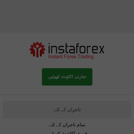
تجارتی اکاؤنٹ کھولیں
تاجران کے لئے
تمام تاجران کے لئے
فوری اکاؤنٹ کھولیں