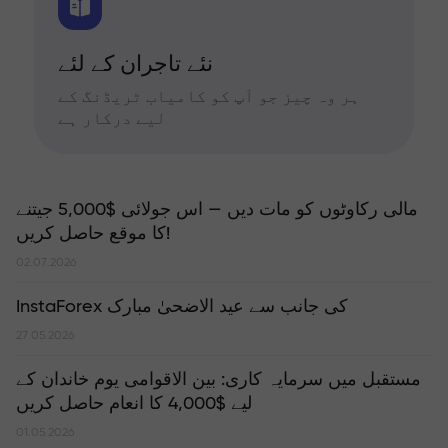
نئے تاجران کے لئے
ہر وہ چیز جو آپ کو کامیاب ٹریڈنگ کے
لیے درکار ہے
مالی رکاوٹوں کو مات دیں — اس جولائی $5,000 جیتنے
کا موقع حاصل کریں!
02.07.2026
InstaForex کی جانب سے عید الاضحیٰ مبارک
27.05.2026
مستقبل میں سرمایہ کاری: بین الاقوامی یوم خاندان کے
لیے $4,000 کا انعام حاصل کریں
01.05.2026