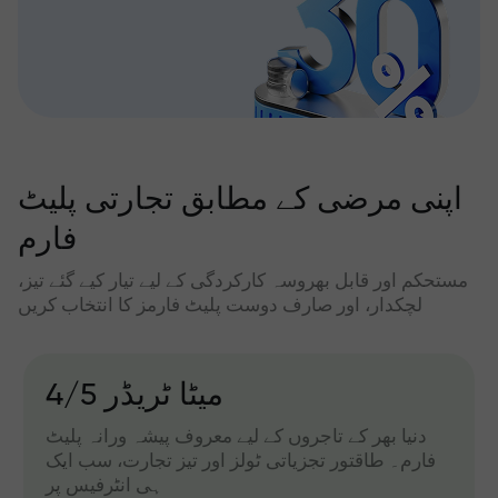
اپنی مرضی کے مطابق تجارتی پلیٹ
فارم
مستحکم اور قابل بھروسہ کارکردگی کے لیے تیار کیے گئے تیز،
لچکدار، اور صارف دوست پلیٹ فارمز کا انتخاب کریں
میٹا ٹریڈر 4/5
دنیا بھر کے تاجروں کے لیے معروف پیشہ ورانہ پلیٹ
فارم۔ طاقتور تجزیاتی ٹولز اور تیز تجارت، سب ایک
ہی انٹرفیس پر