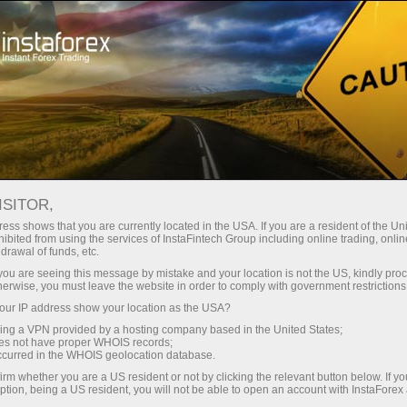
مختصر
سپریڈز — بڑا نفع
ISITOR,
ess shows that you are currently located in the USA. If you are a resident of the Uni
30% بونس
ibited from using the services of InstaFintech Group including online trading, online
انسٹا فاریکس کے ساتھ، آپ
drawal of funds, etc.
واقعی مسابقتی مواقع تک رسائی
ہر ڈیپازٹ پر
k you are seeing this message by mistake and your location is not the US, kindly pro
حاصل کرتے ہیں: 1:5000 تک کا فائدہ،
herwise, you must leave the website in order to comply with government restrictions
مارکیٹ میں کچھ بہترین اسپریڈز اور
ur IP address show your location as the USA?
رفتار
کمیشنز، اور ٹریڈنگ اسٹاک اور انڈیکس
sing a VPN provided by a hosting company based in the United States;
کے لیے فائدہ مند حالات۔
oes not have proper WHOIS records;
تجارت اور ہائی ویز پر
occurred in the WHOIS geolocation database.
irm whether you are a US resident or not by clicking the relevant button below. If y
ption, being a US resident, you will not be able to open an account with InstaForex
ہم نے ایک بونس سسٹم تیار کیا ہے جو
آپ کا اپنا گفٹ جیک پوٹ