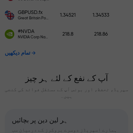
GBPUSD.fx
1.34521
1.34533
Great Britain Pound vs US Dollar
#NVDA
218.8
218.86
NVIDIA Corp Nasdaq Stock Exchange (Nasdaq) USD
تمام دیکھیں
آپ کے نفع کے لئے ہر چیز
سپریڈ، تحفظ، اور بونس آپ کے مستقل فوائد کی کنجی
ہیں۔
ہر لین دین پر بچائیں
ہمارے اسپریڈز دوسرے بروکرز کے درمیان سب