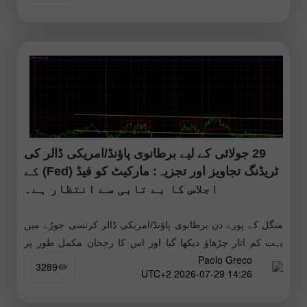
29 جولائی کے لیے برطانوی پاؤنڈ/امریکی ڈالر کی
ٹریڈنگ تجاویز اور تجزیہ: مارکیٹ کو فیڈ (Fed) کے
اجلاس کا بے تابی سے انتظار ہے۔
منگل کے پورے دن برطانوی پاؤنڈ/امریکی ڈالر کرنسی جوڑے میں
بہت کم اتار چڑھاؤ دیکھا گیا اور اس کا رجحان مکمل طور پر
Paolo Greco
'سائیڈ ویز' (یعنی بغیر کسی واضح اوپر
3289
14:26 2026-07-29 UTC+2