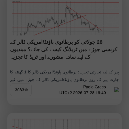
28 جولائی کو برطانوی پاؤنڈ/امریکی ڈالر کے
کرنسی جوڑے میں ٹریڈنگ کیسے کی جائے؟ مبتدیوں
کے لیے سادہ مشورے اور ٹریڈ کا تجزیہ
پیر کے لیے تجارتی تجزیہ: برطانوی پاؤنڈ/امریکی ڈالر کا 1 گھنٹے کا
چارٹ پیر کے روز برطانوی پاؤنڈ/امریکی ڈالر کے جوڑے میں غیر
Paolo Greco
متوقع طور پر گراوٹ دیکھی گئی، حالانکہ
3083
19:40 2026-07-28 UTC+2