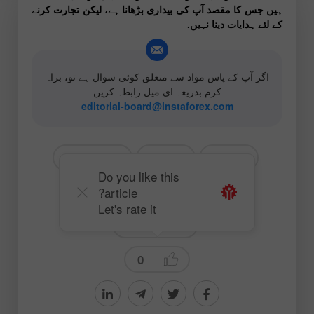
ہیں جس کا مقصد آپ کی بیداری بڑھانا ہے، لیکن تجارت کرنے
کے لئے ہدایات دینا نہیں.
اگر آپ کے پاس مواد سے متعلق کوئی سوال ہے تو، براہ
کرم بذریعہ ای میل رابطہ کریں
editorial-board@instaforex.com
# EURUSD
# USD
# EUR
Do you like this
article?
# سی او ٹی (کمیٹمنٹ آف ٹریڈرز)
Let's rate it
Trading plan
0