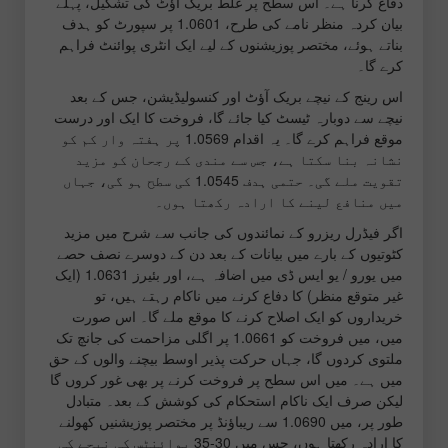
دفاع کرنا ہے۔ اس سطح پر غلط بریک آؤٹ کی تشکیل، پہلے
بیان کردہ منظر نامے کی طرح، 1.0601 پر سپورٹ کو ہدف
بناتے ہوئے، مختصر پوزیشنوں کے لیے ایک انٹری پوائنٹ فراہم
کرے گا۔
اس رینج کے نیچے بریک آؤٹ اور کنسولیڈیشن، جس کے بعد
نیچے سے دوبارہ ٹیسٹ کیا جائے گا، فروخت کا ایک اور درست
موقع فراہم کرے گا۔ یہ اقدام 1.0569 پر ہفتہ وار کم کو
نشانہ بنا سکتا ہے، جس سے مندی کے رجحان کو مزید
تقویت ملے گی۔ حتمی ہدف 1.0545 کی سطح ہو گی، جہاں
میں منافع لینے کا ارادہ رکھتا ہوں۔
اگر فیڈرل ریزرو کے نمائندوں کی جانب سے شرح میں مزید
کٹوتیوں کے بارے میں بیانات کے بعد دن کے دوسرے نصف حصے
میں یورو / یو ایس ڈی میں اضافہ ہے، اور بئیرز 1.0631 (ایک
غیر متوقع منظر) کا دفاع کرنے میں ناکام رہتے ہیں، تو
خریداروں کو ایک اصلاح کرنے کا موقع ملے گا۔ اس صورت
میں، میں فروخت کو 1.0661 پر اگلی مزاحمت کی جانچ تک
ملتوی کردوں گا، جہاں حرکت پذیر اوسط بیچنے والوں کے حق
میں ہے۔ میں اس سطح پر فروخت کرنے پر بھی غور کروں گا
لیکن صرف ایک ناکام استحکام کی کوشش کے بعد۔ متبادل
طور پر، میں 1.0690 سے ریباؤنڈ پر مختصر پوزیشنیں کھولنے
کا ارادہ رکھتا ہوں، جس میں 30-35 پوائنٹس کی نیچے کی