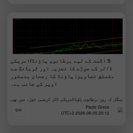
5 اگست کے لیے برطانوی پاؤنڈ/امریکی
ڈالر کے جوڑے کا تجزیہ اور ٹریڈنگ سے
متعلق تجاویز: پاؤنڈ کا رجحان بدستور
اوپر کی جانب ہے۔
منگل کے روز برطانوی پاؤنڈ/امریکی ڈالر کرنسی جوڑے میں بھی
Paolo Greco
بہت کم اتار چڑھاؤ دیکھا گیا، اور دن کی واحد رپورٹ - ملازمت
0
20:12 2026-08-05 UTC+2
کی خالی آسامیوں سے متعلق JOLTs رپورٹ