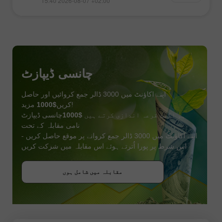
15:40 2026-08-07 +02:00
چانسی ڈیپازٹ
اپنے اکاؤنٹ میں 3000 ڈالر جمع کروائیں اور حاصل
مزید!
کریں
$1000
ہم اگست قرعہ اندازی کرتے ہیں
$1000
چانسی ڈیپازٹ
نامی مقابلہ کے تحت
اپنے اکاؤنٹ میں 3000 ڈالر جمع کروانے پر موقع حاصل کریں -
اس شرط پر پورا اُترتے ہوئے اس مقابلہ میں شرکت کریں
بونس حاصل کریں
مقابلہ میں شامل ہوں
مقابلہ میں شامل ہوں
مقابلہ میں شامل ہوں