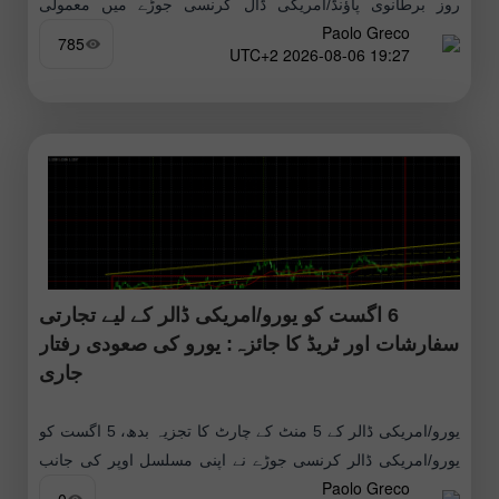
روز برطانوی پاؤنڈ/امریکی ڈال کرنسی جوڑے میں معمولی
Paolo Greco
صعودی (اوپر کی جانب) حرکت جاری رہی، جو کہ بالکل
785
19:27 2026-08-06 UTC+2
6 اگست کو یورو/امریکی ڈالر کے لیے تجارتی
سفارشات اور ٹریڈ کا جائزہ: یورو کی صعودی رفتار
جاری
یورو/امریکی ڈالر کے 5 منٹ کے چارٹ کا تجزیہ بدھ، 5 اگست کو
یورو/امریکی ڈالر کرنسی جوڑے نے اپنی مسلسل اوپر کی جانب
Paolo Greco
پیش قدمی جاری رکھی اور 1.1536–1.1542