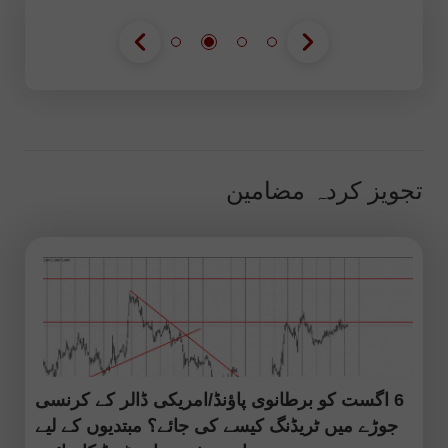
تجویز کردہ مضامین
6 اگست کو برطانوی پاؤنڈ/امریکی ڈالر کے کرنسی
جوڑے میں ٹریڈنگ کیسے کی جائے؟ مبتدیوں کے لیے