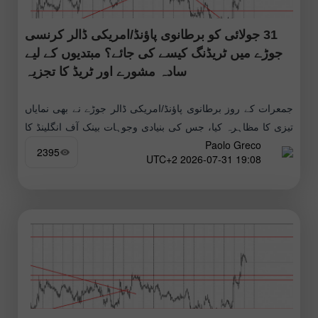
31 جولائی کو برطانوی پاؤنڈ/امریکی ڈالر کرنسی
جوڑے میں ٹریڈنگ کیسے کی جائے؟ مبتدیوں کے لیے
سادہ مشورے اور ٹریڈ کا تجزیہ
جمعرات کے روز برطانوی پاؤنڈ/امریکی ڈالر جوڑے نے بھی نمایاں
تیزی کا مظاہرہ کیا، جس کی بنیادی وجوہات بینک آف انگلینڈ کا
Paolo Greco
نسبتاً سخت مؤقف اور دوسری سہ ماہی
2395
19:08 2026-07-31 UTC+2