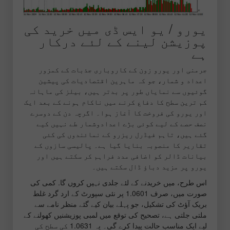
یورو / یو ایس ڈی میں خرید کی
پوزیشن لینے کے لئے درکار
ہے
جرمنی اور یورو زون کے کاروباری جذبات کے کمزور
اعداد و شمار، جو کہ ماہرین اقتصادیات کی پیشین
گوئیوں سے نمایاں طور پر بدتر ہیں، بیلز کی ماہانہ
کم ترین سطح کا دفاع کرنے میں ناکام ہونے کے بعد ایک
اور یورو کی فروخت کا آغاز ہوا۔ اگرچہ دن کے دوسرے
نصف حصے کے لیے کوئی بڑے اعدادوشمار طے نہیں کیے
گئے ہیں، تاہم فیڈرل ریزرو کے نمائندوں کی کئی
تقاریر کا منصوبہ بنایا گیا ہے۔ پالیسی سازوں کے
بیانات ڈالر کو اضافی مدد فراہم کر سکتے ہیں اور
یورو پر مزید دباؤ ڈال سکتے ہیں۔
اس طرح، میں خریدنے کے لئے جلدی نہیں کروں گا. کمی کی
صورت میں، صرف 1.0601 پر نئی سپورٹ کے ارد گرد غلط
بریک آؤٹ کی تشکیل، جو پہلے بیان کیے گئے منظر نامے سے
ملتی جلتی ہے، تصحیح کی توقع میں لمبی پوزیشنیں کھولنے کے
لیے ایک مناسب حالت پیدا کرے گی۔ یہ 1.0631 کی سطح کی