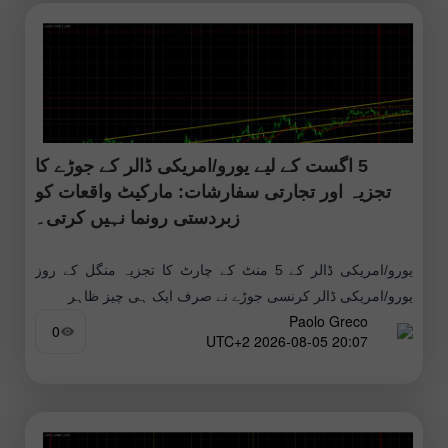
5 اگست کے لیے یورو/امریکی ڈالر کے جوڑے کا
تجزیہ اور تجارتی سفارشات: مارکیٹ واقعات کو
زبردستی رونما نہیں کرتی۔
یورو/امریکی ڈالر کے 5 منٹ کے چارٹ کا تجزیہ منگل کے روز
یورو/امریکی ڈالر کرنسی جوڑے نے صرف ایک ہی چیز ظاہر
Paolo Greco
0
20:07 2026-08-05 UTC+2