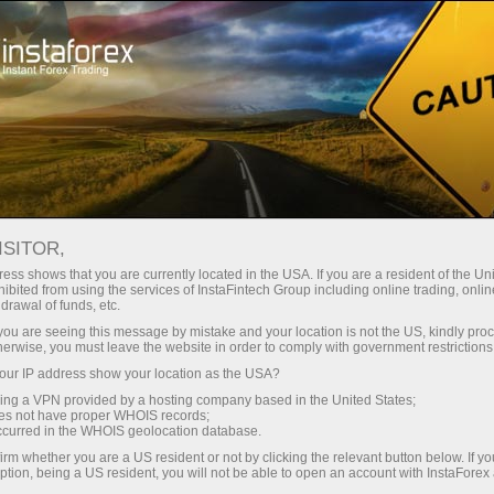
تاجروں کے لیے
فارکس تجزیات
تجزیاتی جائزے
Trading plan
ISITOR,
ess shows that you are currently located in the USA. If you are a resident of the Uni
12.11.2024 04:02 PM
ibited from using the services of InstaFintech Group including online trading, online
drawal of funds, etc.
یورو / یو ایس ڈی: 12 نومبر کو امریکی
k you are seeing this message by mistake and your location is not the US, kindly pro
herwise, you must leave the website in order to comply with government restrictions
سیشن کے لیے تجارتی منصوبہ (صبح کی
ur IP address show your location as the USA?
تجارت کا جائزہ)۔ یورو ایک اور نچلی سطح
sing a VPN provided by a hosting company based in the United States;
پر پہنچ گیا۔
oes not have proper WHOIS records;
occurred in the WHOIS geolocation database.
irm whether you are a US resident or not by clicking the relevant button below. If y
ption, being a US resident, you will not be able to open an account with InstaForex