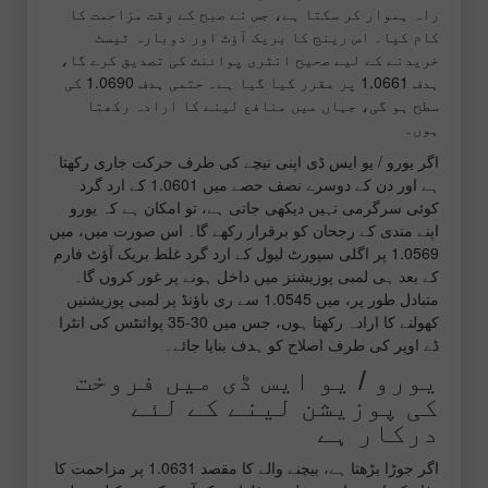
راہ ہموار کر سکتا ہے، جس نے صبح کے وقت مزاحمت کا
کام کیا۔ اس رینج کا بریک آؤٹ اور دوبارہ ٹیسٹ
خریدنے کے لیے صحیح انٹری پوائنٹ کی تصدیق کرے گا،
ہدف 1.0661 پر مقرر کیا گیا ہے۔ حتمی ہدف 1.0690 کی
سطح ہو گی، جہاں میں منافع لینے کا ارادہ رکھتا
ہوں۔
اگر یورو / یو ایس ڈی اپنی نیچے کی طرف حرکت جاری رکھتا
ہے اور دن کے دوسرے نصف حصے میں 1.0601 کے ارد گرد
کوئی سرگرمی نہیں دیکھی جاتی ہے، تو امکان ہے کہ یورو
اپنے مندی کے رجحان کو برقرار رکھے گا۔ اس صورت میں، میں
1.0569 پر اگلی سپورٹ لیول کے ارد گرد غلط بریک آؤٹ فارم
کے بعد ہی لمبی پوزیشنز میں داخل ہونے پر غور کروں گا۔
متبادل طور پر، میں 1.0545 سے ری باؤنڈ پر لمبی پوزیشنیں
کھولنے کا ارادہ رکھتا ہوں، جس میں 30-35 پوائنٹس کی انٹرا
ڈے اوپر کی طرف اصلاح کو ہدف بنایا جائے۔
یورو / یو ایس ڈی میں فروخت
کی پوزیشن لینے کے لئے
درکار ہے
اگر جوڑا بڑھتا ہے، بیچنے والے کا مقصد 1.0631 پر مزاحمت کا