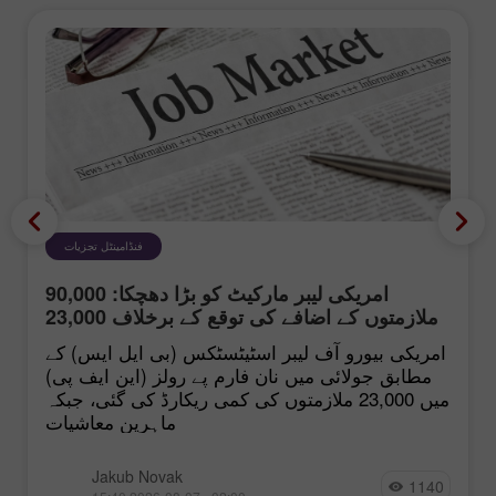
فنڈامینٹل تجزیات
امریکی لیبر مارکیٹ کو بڑا دھچکا: 90,000
ملازمتوں کے اضافے کی توقع کے برخلاف 23,000
کی کمی
امریکی بیورو آف لیبر اسٹیٹسٹکس (بی ایل ایس) کے
مطابق جولائی میں نان فارم پے رولز (این ایف پی)
میں 23,000 ملازمتوں کی کمی ریکارڈ کی گئی، جبکہ
ماہرینِ معاشیات
Jakub Novak
1140