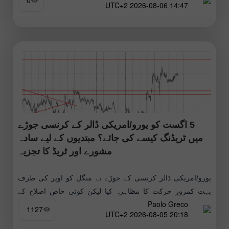
0
14:47 2026-08-06 UTC+2
5 اگست کو یورو/امریکی ڈالر کے کرنسی جوڑے
میں ٹریڈنگ کیسے کی جائے؟ مبتدیوں کے لیے سادہ
مشورے اور ٹریڈ کا تجزیہ
یورو/امریکی ڈالر کرنسی کے جوڑے نے منگل کو اوپر کی طرف
بہت کمزور حرکت کا مظاہرہ کیا لیکن کوئی خاص اصلاح کے
Paolo Greco
بغیر، مجموعی طور پر اوپر کی طرف تعصب
1127
20:18 2026-08-05 UTC+2