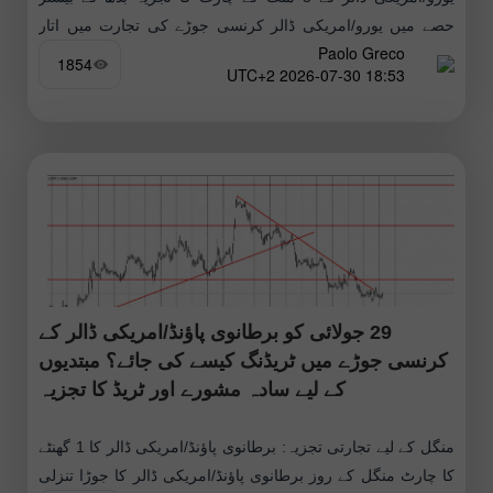
حصے میں یورو/امریکی ڈالر کرنسی جوڑے کی تجارت میں اتار
Paolo Greco
چڑھاؤ بہت کم رہا، لیکن
1854
18:53 2026-07-30 UTC+2
29 جولائی کو برطانوی پاؤنڈ/امریکی ڈالر کے
کرنسی جوڑے میں ٹریڈنگ کیسے کی جائے؟ مبتدیوں
کے لیے سادہ مشورے اور ٹریڈ کا تجزیہ
منگل کے لیے تجارتی تجزیہ: برطانوی پاؤنڈ/امریکی ڈالر کا 1 گھنٹے
کا چارٹ منگل کے روز برطانوی پاؤنڈ/امریکی ڈالر کا جوڑا تنزلی