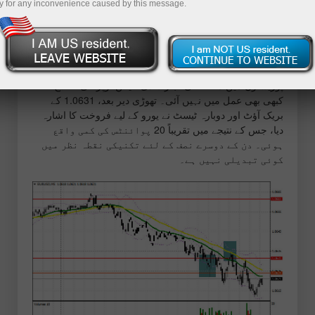
y for any inconvenience caused by this message.
اپنی صبح کی پیشن گوئی میں، میں نے 1.0631 کی سطح کو
نمایاں کیا اور اس کے ارد گرد مارکیٹ میں داخلے کے فیصلوں
کی بنیاد رکھنے کا منصوبہ بنایا۔ کیا ہوا اس کا تجزیہ کرنے کے
لیے آئیے 5 منٹ کے چارٹ کو دیکھیں۔ اس سطح پر ایک کمی
اور اس کے نتیجے میں غلط بریک آؤٹ کی تشکیل نے طویل
پوزیشنوں میں داخلے کی اجازت دی، لیکن اوپر کی اصلاح
کبھی بھی عمل میں نہیں آئی۔ تھوڑی دیر بعد، 1.0631 کے
بریک آؤٹ اور دوبارہ ٹیسٹ نے یورو کے لیے فروخت کا اشارہ
دیا، جس کے نتیجے میں تقریباً 20 پوائنٹس کی کمی واقع
ہوئی۔ دن کے دوسرے نصف کے لئے تکنیکی نقطہ نظر میں
کوئی تبدیلی نہیں ہے۔