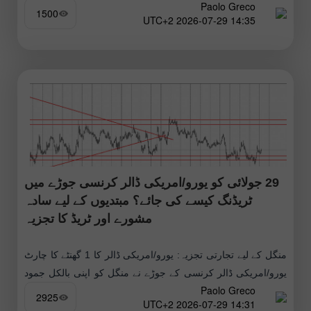
Paolo Greco
کے رجحان میں رہا، لیکن
1500
14:35 2026-07-29 UTC+2
29 جولائی کو یورو/امریکی ڈالر کرنسی جوڑے میں
ٹریڈنگ کیسے کی جائے؟ مبتدیوں کے لیے سادہ
مشورے اور ٹریڈ کا تجزیہ
منگل کے لیے تجارتی تجزیہ: یورو/امریکی ڈالر کا 1 گھنٹے کا چارٹ
یورو/امریکی ڈالر کرنسی کے جوڑے نے منگل کو اپنی بالکل جمود
Paolo Greco
والی حرکت کو جاری رکھا، جو تاجروں
2925
14:31 2026-07-29 UTC+2