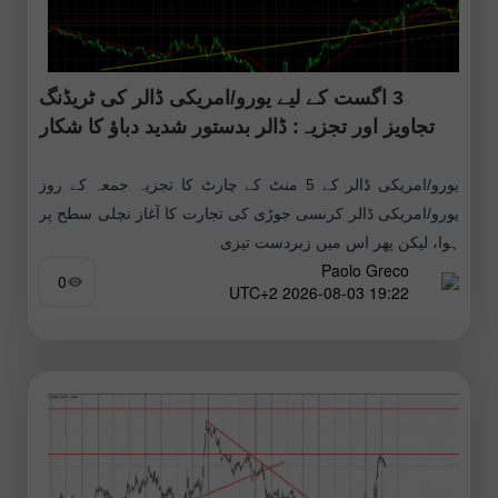
3 اگست کے لیے یورو/امریکی ڈالر کی ٹریڈنگ
تجاویز اور تجزیہ: ڈالر بدستور شدید دباؤ کا شکار
یورو/امریکی ڈالر کے 5 منٹ کے چارٹ کا تجزیہ جمعہ کے روز
یورو/امریکی ڈالر کرنسی جوڑی کی تجارت کا آغاز نچلی سطح پر
ہوا، لیکن پھر اس میں زبردست تیزی
Paolo Greco
0
19:22 2026-08-03 UTC+2