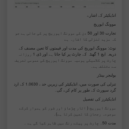
انڈیکیٹر کے اشارے
موونگ ایوریج
تجارت 30 اور 50 دن کی موونگ ایوریج پر کی جاتی ہے جو
کہ مزید تنزلی کا اشارہ ہے
نوٹ: موونگ ایوریج کی مدت اور قیمتوں کا تعین مصنف کے
ذریعہ ایچ 1 گھنٹہ کے چارٹ پر کیا جاتا ہے اور ڈی 1 روزانہ
چارٹ پر کلاسیکی یومیہ موونگ ایوریج کی عمومی تعریف
سے مختلف ہے۔
بولنجر بینڈز
تنزلی کی صورت میں، انڈیکیٹر کی زیریں حد ، 1.0630 کے ارد
گرد سپورٹ کے طور پر کام کرے گی۔
انڈیکیٹرز کی تفصیل
موونگ ایوریج ( اتار چڑھاؤ اور شور کو ہموار کرکے
موجودہ رجحان کا تعین کرتا ہے)۔
مدت 50۔ چارٹ پر پیلے رنگ میں ظاہر کیا گی ہے ۔