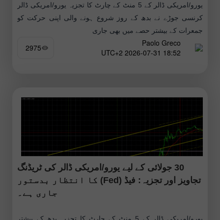
یورو/امریکی ڈالر کے 5 منٹ کے چارٹ کا تجزیہ یورو/امریکی ڈالر
کرنسی جوڑے نے بدھ کے روز شروع ہونے والی اپنی حرکت کو
جمعرات کے بیشتر حصے میں بھی جاری
Paolo Greco
2975
18:52 2026-07-31 UTC+2
30 جولائی کے لیے یورو/امریکی ڈالر کی ٹریڈنگ
تجاویز اور تجزیہ: فیڈ (Fed) کا انتظار بدستور
جاری ہے۔
یورو/امریکی ڈالر کے 5 منٹ کے چارٹ کا تجزیہ بدھ کے بیشتر