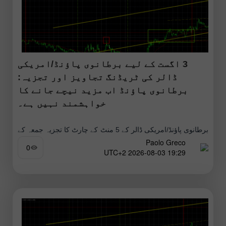
3 اگست کے لیے برطانوی پاؤنڈ/امریکی
ڈالر کی ٹریڈنگ تجاویز اور تجزیہ:
برطانوی پاؤنڈ اب مزید نیچے جانے کا
خواہشمند نہیں ہے۔
برطانوی پاؤنڈ/امریکی ڈالر کے 5 منٹ کے چارٹ کا تجزیہ جمعہ کے
Paolo Greco
روز برطانوی پاؤنڈ/امریکی ڈالر کرنسی جوڑے میں نمایاں اضافہ
0
19:29 2026-08-03 UTC+2
دیکھا گیا۔ گزشتہ پورا ہفتہ یورپی اور برطانوی دونوں