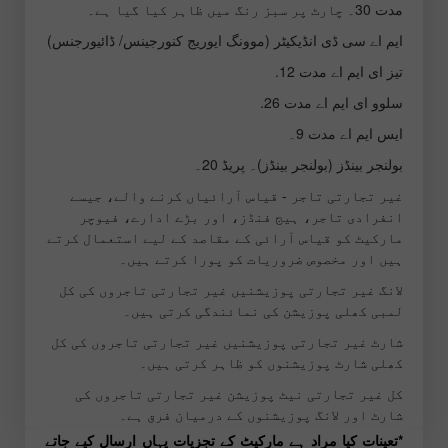
مدت 30۔ چارٹ پر سبز رنگ میں ظاہر کیا گیا ہے۔
ایم اے سی ڈی انڈیکیٹر (موونگ ایوریج کنورجینس/ ڈائیورجنس)
تیز ای ایم اے مدت 12.
سلوو ای ایم اے مدت 26.
ایس ایم اے مدت 9۔
بولنجر بینڈز (بولنجر بینڈز)۔ پریڈ 20۔
غیر تجارتی تاجر - قیاس آرائیاں کرنے والے، جیسے
انفرادی تاجر، ہیج فنڈز، اور بڑے ادارے، فیوچر
مارکیٹ کو قیاس آرائی کے مقاصد کے لیے استعمال کرتے
ہیں اور مخصوص ضروریات کو پورا کرتے ہیں۔
لانگ غیر تجارتی پوزیشنیں غیر تجارتی تاجروں کی کل
لمبی کھلی پوزیشن کی نمائندگی کرتی ہیں۔
شارٹ غیر تجارتی پوزیشنیں غیر تجارتی تاجروں کی کل
کھلی شارٹ پوزیشنوں کو ظاہر کرتی ہیں۔
کل غیر تجارتی نیٹ پوزیشن غیر تجارتی تاجروں کی
شارٹ اور لانگ پوزیشنوں کے درمیان فرق ہے۔
*تعینات کیا مراد ہے مارکیٹ کے تجزیات یہاں ارسال کیے جاتے