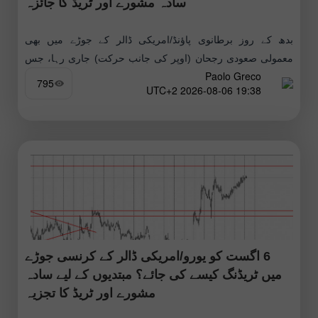
سادہ مشورے اور ٹریڈ کا جائزہ
بدھ کے روز برطانوی پاؤنڈ/امریکی ڈالر کے جوڑے میں بھی
معمولی صعودی رجحان (اوپر کی جانب حرکت) جاری رہا، جس
Paolo Greco
کی وجہ بحرِ اوقیانوس کے پار سے آنے والے میکرو
795
19:38 2026-08-06 UTC+2
6 اگست کو یورو/امریکی ڈالر کے کرنسی جوڑے
میں ٹریڈنگ کیسے کی جائے؟ مبتدیوں کے لیے سادہ
مشورے اور ٹریڈ کا تجزیہ