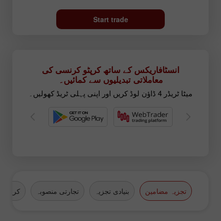
Start trade
انسٹافاریکس کے ساتھ کرپٹو کرنسی کی
معاملاتی تبدیلیوں سے کمائیں۔
میٹا ٹریڈر 4 ڈاؤن لوڈ کریں اور اپنی پہلی ٹریڈ کھولیں۔
تجزیہ مضامین
بنیادی تجزیہ
تجارتی منصوبہ
کرپٹو ک