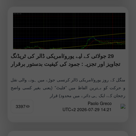
29 جولائی کے لیے یورو/امریکی ڈالر کی ٹریڈنگ
تجاویز اور تجزیہ: جمود کی کیفیت بدستور برقرار
منگل کے روز یورو/امریکی ڈالر کرنسی جوڑے میں ہونے والی نقل
و حرکت کو بہترین الفاظ میں "فلیٹ" (یعنی بغیر کسی واضح
رجحان کے، ایک ہی دائرے میں محدود) قرار
Paolo Greco
3397
14:21 2026-07-29 UTC+2