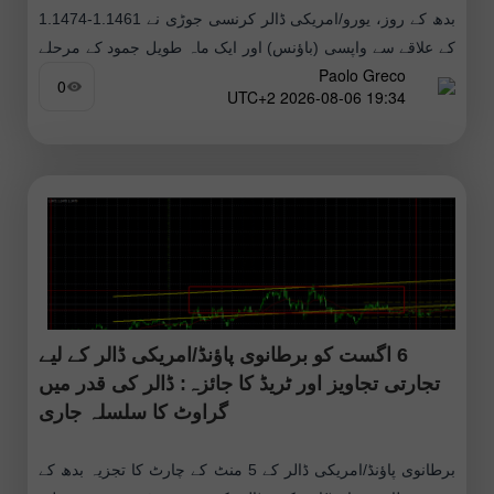
بدھ کے روز، یورو/امریکی ڈالر کرنسی جوڑی نے 1.1461-1.1474
کے علاقے سے واپسی (باؤنس) اور ایک ماہ طویل جمود کے مرحلے
Paolo Greco
کو مکمل کرنے کے بعد 1.1584
0
19:34 2026-08-06 UTC+2
6 اگست کو برطانوی پاؤنڈ/امریکی ڈالر کے لیے
تجارتی تجاویز اور ٹریڈ کا جائزہ: ڈالر کی قدر میں
گراوٹ کا سلسلہ جاری
برطانوی پاؤنڈ/امریکی ڈالر کے 5 منٹ کے چارٹ کا تجزیہ بدھ کے