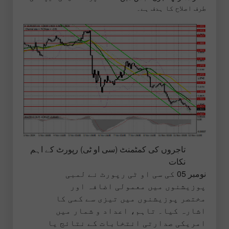
طرف اصلاح کا ہدف ہے۔
تاجروں کی کمٹمنٹ (سی او ٹی) رپورٹ کے اہم
نکات
نومبر 05 کی سی او ٹی رپورٹ نے لمبی
پوزیشنوں میں معمولی اضافہ اور
مختصر پوزیشنوں میں تیزی سے کمی کا
اشارہ کیا۔ تاہم، اعداد و شمار میں
امریکی صدارتی انتخابات کے نتائج یا