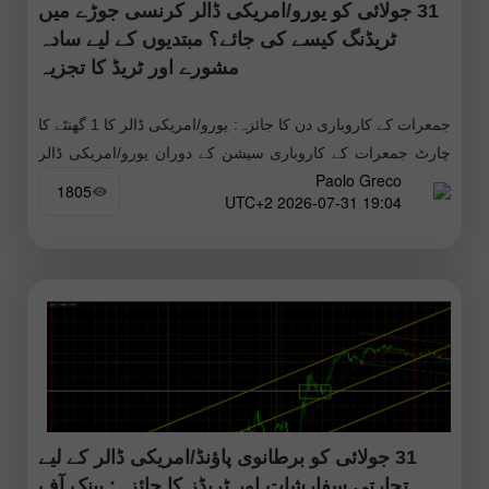
31 جولائی کو یورو/امریکی ڈالر کرنسی جوڑے میں
ٹریڈنگ کیسے کی جائے؟ مبتدیوں کے لیے سادہ
مشورے اور ٹریڈ کا تجزیہ
جمعرات کے کاروباری دن کا جائزہ: یورو/امریکی ڈالر کا 1 گھنٹے کا
چارٹ جمعرات کے کاروباری سیشن کے دوران یورو/امریکی ڈالر
Paolo Greco
کرنسی جوڑے کی اوپر کی جانب پیش قدمی جاری
1805
19:04 2026-07-31 UTC+2
31 جولائی کو برطانوی پاؤنڈ/امریکی ڈالر کے لیے
تجارتی سفارشات اور ٹریڈز کا جائزہ: بینک آف