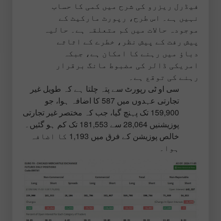
فیڈرل ریزرو کی شرح میں کمی کا حساب
نہیں ہے۔ اس طرح، رپورٹ مارکیٹ کے
موجودہ حالات میں کم متعلقہ ہے۔ حالیہ
پیش رفت کے پیش نظر، خطرے کے اثاثے
دباؤ میں رہنے کا امکان ہے، جبکہ
امریکی ڈالر کی مضبوط مانگ برقرار
رہنے کی توقع ہے۔
سی او ٹی رپورٹ سے پتہ چلتا ہے کہ طویل غیر
تجارتی عہدوں میں 587 کا اضافہ ہوا، جو
159,900 تک پہنچ گیا، جب کہ مختصر غیر تجارتی
پوزیشنیں 28,064 سے 181,553 تک کم ہو گئیں۔
خالص پوزیشن کے فرق میں 1,193 کا اضافہ
ہوا۔