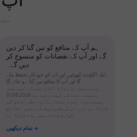
آپ 
سپری
ہم آپ کے منافع کو تین گنا کر دیں
گے اور آپ کے نقصانات کو منسوخ کر
دیں گے۔
ایک اکاؤنٹ کھولیں اور آپ کو خودکار تحفظ ملے
گا اور آپ کا منافع تین گنا ہو جائے گا
پروموشن ان تمام اکاؤنٹس کے لیے غیر
معینہ مدت کے لیے درست ہے 31.08.2026.
سسٹم خود بخود چلتا ہے: یہ خطرات کو کم
کرتا ہے اور آپ کی شمولیت کے بغیر نتائج
کو بڑھانے میں مدد کرتا ہے
تمام دیکھیں