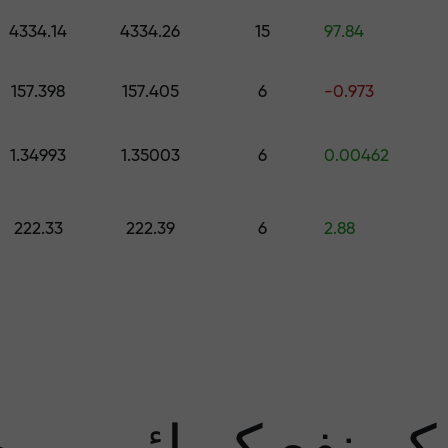
اپنے اکاونٹ میں جمع کروائیں $333 — اور حاصل کریں تک کا تحفہ $1,500
4334.14
4334.26
15
97.84
رے سے پاک تجار
157.398
157.405
6
-0.973
1.34993
1.35003
6
0.00462
منافع کی ضمان
222.33
222.39
6
2.88
سب 