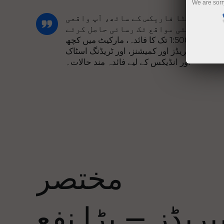
We are sorr
انسٹا فاریکس کے ساتھ، آپ واقعی
مسابقتی مواقع تک رسائی حاصل کرتے
ہیں: 1:5000 تک کا فائدہ، مارکیٹ میں کچھ
بہترین اسپریڈز اور کمیشنز، اور ٹریڈنگ اسٹاک
اور انڈیکس کے لیے فائدہ مند حالات۔
ہم نے ایک بونس سسٹم تیار کیا ہے جو ٹریڈنگ
کو مزید دلکش بناتا ہے۔ ہر انسٹا فاریکس
ا
کلائنٹ اپنے ڈپازٹ پر 30% تک کا بونس حاصل
کر سکتا ہے اور دیگر پروموشنز اور
صوصی پیشکشوں سے فائدہ اٹھا سکتا ہے۔
مختصر
ریک کی رفتار اور تجارت کی رفتار ایک
جیسی قدروں کا اشتراک کرتی ہے۔ ایلس
ریڈز — بڑا نفع
لوپرائس ٹریڈنگ کی دنیا میں ڈرائیو