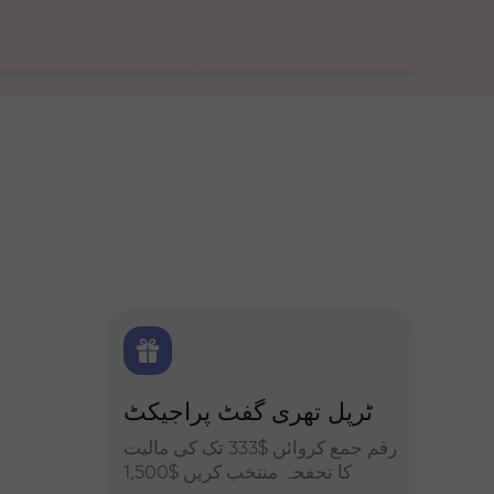
 بونس
ٹرپل تھری گفٹ پراجیکٹ
کے ساتھ تجزیات
یں حصہ
رقم جمع کروائن $333 تک کی مالیت
فاریکس، ک
فہ کریں
کا تحفحہ منتخب کریں $1,500