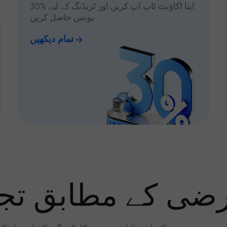
اپنا اکاؤنٹ ٹاپ اپ کریں اور ٹریڈنگ کے لیے %30
بونس حاصل کریں
تمام دیکھیں
رضی کے مطابق تجا