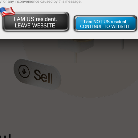
y for any inconvenience caused by this message.
خ
ٹ
سپ