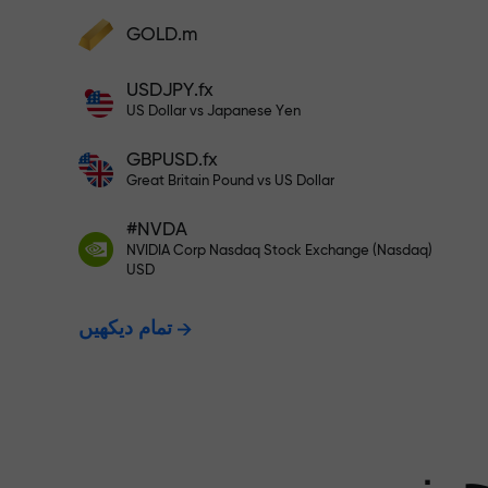
GOLD.m
فنڈز جمع کریں اور اپنے ڈپازٹ سے 1,000 گنا بڑا
بونس وصول کریں۔ X1000 کوئی ٹائپنگ
USDJPY.fx
ت - ہم آپ کے
نہیں ہے۔ ڈپازٹ جتنا بڑا ہوگا، اتنا
US Dollar vs Japanese Yen
ہی زیادہ ضرب ہوگا۔
GBPUSD.fx
ت دیتے ہیں۔
Great Britain Pound vs US Dollar
#NVDA
NVIDIA Corp Nasdaq Stock Exchange (Nasdaq)
X1000 تک کا بونس — مارکیٹ میں
USD
تمام دیکھیں
سے بڑا ضرب