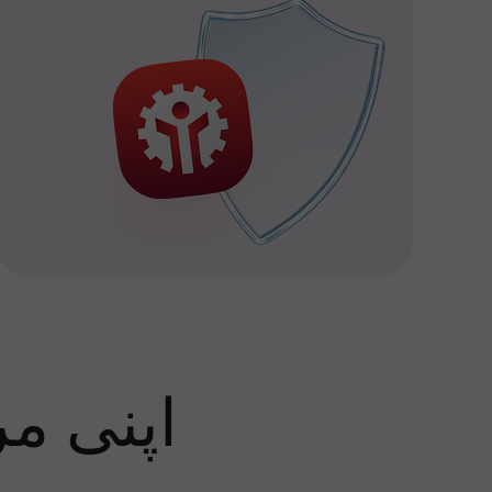
اپنی م