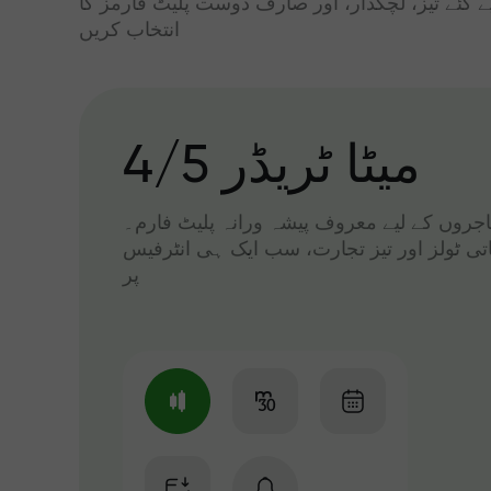
ے گئے تیز، لچکدار، اور صارف دوست پلیٹ فارمز کا
انتخاب کریں
میٹا ٹریڈر 4/5
 تاجروں کے لیے معروف پیشہ ورانہ پلیٹ فارم۔
اتی ٹولز اور تیز تجارت، سب ایک ہی انٹرفیس
پر