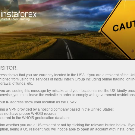
لوانا
تجارتی پلیٹ فارم
فوری اکاونٹ کھولیں
سرمایہ کاروں کے
شراکت داروں کے
 آموز کے لیے
مہما
لیے
لئے
staFo
ISITOR,
ess shows that you are currently located in the USA. If you are a resident of the Uni
ibited from using the services of InstaFintech Group including online trading, online
drawal of funds, etc.
k you are seeing this message by mistake and your location is not the US, kindly pro
herwise, you must leave the website in order to comply with government restrictions
ur IP address show your location as the USA?
sing a VPN provided by a hosting company based in the United States;
oes not have proper WHOIS records;
occurred in the WHOIS geolocation database.
irm whether you are a US resident or not by clicking the relevant button below. If y
ption, being a US resident, you will not be able to open an account with InstaForex