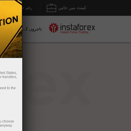
کیبنٹ میں جائیں
رقم جمع کروانا / نک
تاجروں کے لیے
نو
rex
ted States,
 transfers,
ceed to the
.
ou choose
 anyway.