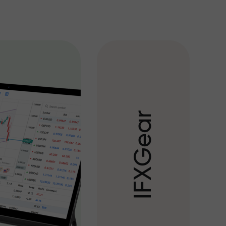
r
a
e
G
X
F
I