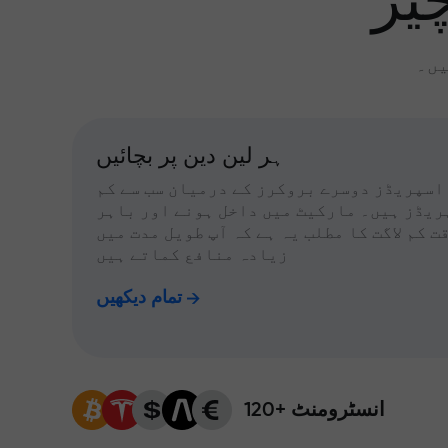
یز
یں۔
ہر لین دین پر بچائیں
اسپریڈز دوسرے بروکرز کے درمیان سب سے کم
ریڈز ہیں۔ مارکیٹ میں داخل ہونے اور باہر
ت کم لاگت کا مطلب یہ ہے کہ آپ طویل مدت میں
زیادہ منافع کماتے ہیں
تمام دیکھیں
120+ انسٹرومنٹ