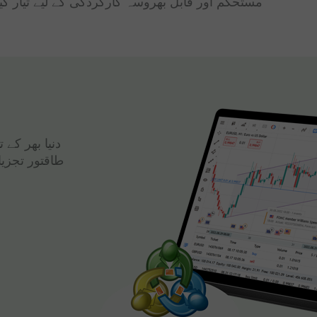
مستحکم اور قابل بھروسہ کارکردگی کے لیے تیار کی
دنیا بھر کے
طاقتور تجزی