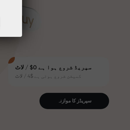
سپریڈ شروع ہوا ہے 0$ / لاٹ
کمیشن شروع ہوتی ہے $4 / لاٹ
سپریڈز کا موازنہ