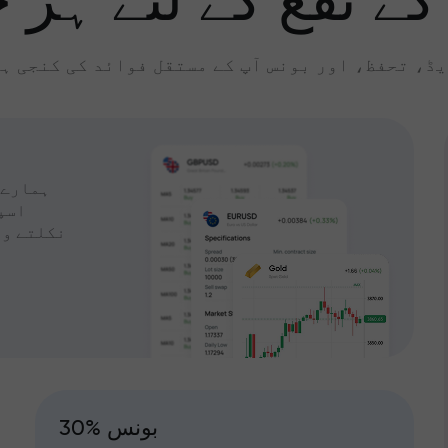
کے نفع کے لئے ہر چ
ڈ، تحفظ، اور بونس آپ کے مستقل فوائد کی کنجی ہ
ہمارے 
اسپ
نکلتے وق
30% بونس