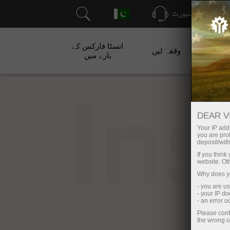
سپورٹ
انسٹا فارکس کے
ت
وقفہ لیں
بارے میں
In
DEAR V
Your IP addr
you are proh
deposit/with
If you thin
website. Ot
Why does yo
- you are u
- your IP d
- an error 
Please conf
the wrong o