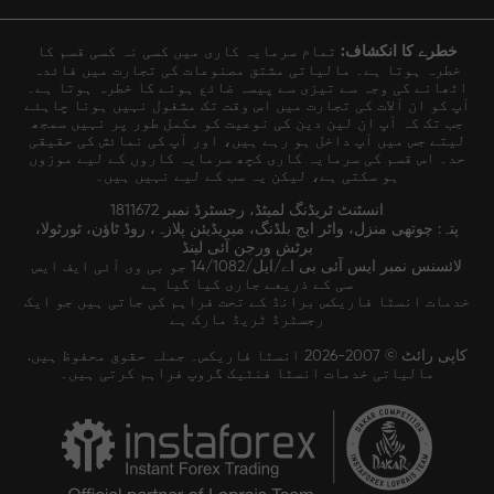
خطرے کا انکشاف:
تمام سرمایہ کاری میں کسی نہ کسی قسم کا
خطرہ ہوتا ہے۔ مالیاتی مشتق مصنوعات کی تجارت میں فائدہ
اٹھانے کی وجہ سے تیزی سے پیسہ ضائع ہونے کا خطرہ ہوتا ہے۔
آپ کو ان آلات کی تجارت میں اس وقت تک مشغول نہیں ہونا چاہئے
جب تک کہ آپ ان لین دین کی نوعیت کو مکمل طور پر نہیں سمجھ
لیتے جس میں آپ داخل ہو رہے ہیں، اور آپ کی نمائش کی حقیقی
حد۔ اس قسم کی سرمایہ کاری کچھ سرمایہ کاروں کے لیے موزوں
ہو سکتی ہے، لیکن یہ سب کے لیے نہیں ہیں۔
انسٹنٹ ٹریڈنگ لمیٹڈ، رجسٹرڈ نمبر 1811672
پتہ: چوتھی منزل، واٹر ایج بلڈنگ، میریڈیئن پلازہ، روڈ ٹاؤن، ٹورٹولا،
برٹش ورجن آئی لینڈ
لائسنس نمبر ایس آئی بی اے/ایل/14/1082 جو بی وی آئی ایف ایس
سی کے ذریعے جاری کیا گیا ہے
خدمات انسٹا فاریکس برانڈ کے تحت فراہم کی جاتی ہیں جو ایک
رجسٹرڈ ٹریڈ مارک ہے
کاپی رائٹ © 2007-2026 انسٹا فاریکس۔ جملہ حقوق محفوظ ہیں.
مالیاتی خدمات انسٹا فنٹیک گروپ فراہم کرتی ہیں۔