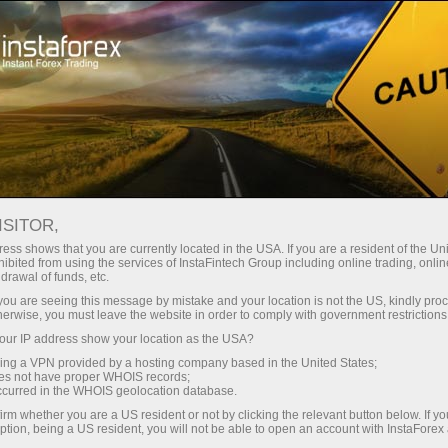
مختصر
سپریڈز — بڑا نفع
ISITOR,
ess shows that you are currently located in the USA. If you are a resident of the Uni
30% بونس
ibited from using the services of InstaFintech Group including online trading, online
انسٹا فاریکس کے ساتھ، آپ
drawal of funds, etc.
واقعی مسابقتی مواقع تک رسائی
ہر ڈیپازٹ پر
k you are seeing this message by mistake and your location is not the US, kindly pro
حاصل کرتے ہیں: 1:5000 تک کا فائدہ،
herwise, you must leave the website in order to comply with government restrictions
مارکیٹ میں کچھ بہترین اسپریڈز اور
ur IP address show your location as the USA?
رفتار
کمیشنز، اور ٹریڈنگ اسٹاک اور انڈیکس
sing a VPN provided by a hosting company based in the United States;
کے لیے فائدہ مند حالات۔
oes not have proper WHOIS records;
تجارت اور ہائی ویز پر
occurred in the WHOIS geolocation database.
irm whether you are a US resident or not by clicking the relevant button below. If y
ption, being a US resident, you will not be able to open an account with InstaForex
ہم نے ایک بونس سسٹم تیار کیا ہے جو
آپ کا اپنا گفٹ جیک پوٹ