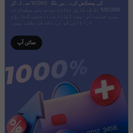
کی پیشکش کرتے ہیں بلکہ 1,000% سے لے کر
10,000% تک کے قابل تجارت بونس بھی پیش کرتے
ہیں، جس سے آپ اپنے ڈپازٹ سے درجنوں گنا بڑے
ڈرا ڈاؤن کو برداشت کر سکتے ہیں۔
سائن آپ