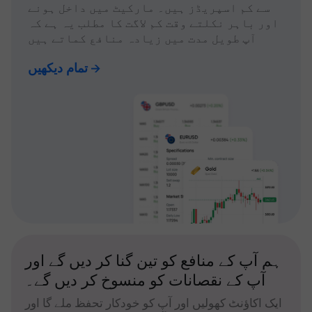
سے کم اسپریڈز ہیں۔ مارکیٹ میں داخل ہونے
اور باہر نکلتے وقت کم لاگت کا مطلب یہ ہے کہ
آپ طویل مدت میں زیادہ منافع کماتے ہیں
تمام دیکھیں
ہم آپ کے منافع کو تین گنا کر دیں گے اور
آپ کے نقصانات کو منسوخ کر دیں گے۔
ایک اکاؤنٹ کھولیں اور آپ کو خودکار تحفظ ملے گا اور