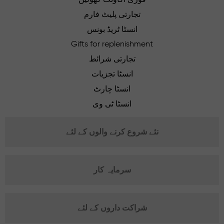
تجارتی پلیٹ فارم
انسٹا ٹریڈ بونس
Gifts for replenishment
تجارتی شرائط
انسٹا تجزیات
انسٹا چارٹ
انسٹا ٹی وی
نئے شروع کرنے والوں کے لئے
سرمایہ کار
شراکت داروں کے لئے