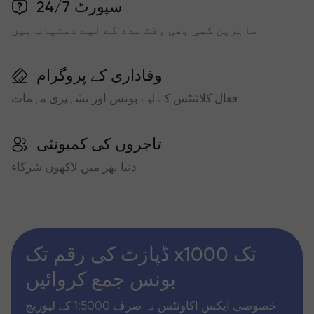
سپورٹ 24/7
ماہرین کسی بھی وقت مدد کے لیے دستیاب ہیں
وفاداری کے پروگرام
فعال کلائنٹس کے لیے بونس اور تشہیری مہمات
تاجروں کی کمیونٹی
دنیا بھر میں لاکھوں شرکاء
ڈپازٹ کی رقم تک x1000 تک
بونس جمع کروائیں
خصوصی ایکس اکاونٹس نہ صرف 1:5000 کے لیوریج