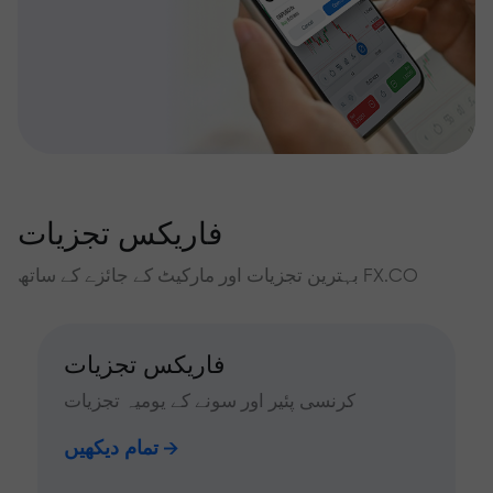
فاریکس تجزیات
بہترین تجزیات اور مارکیٹ کے جائزے کے ساتھ FX.CO
فاریکس تجزیات
کرنسی پئیر اور سونے کے یومیہ تجزیات
تمام دیکھیں