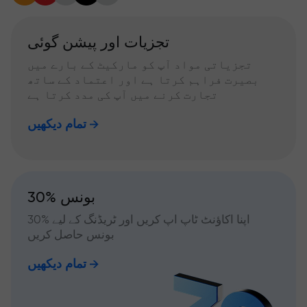
تجزیات اور پیشن گوئی
تجزیاتی مواد آپ کو مارکیٹ کے بارے میں
بصیرت فراہم کرتا ہے اور اعتماد کے ساتھ
تجارت کرنے میں آپ کی مدد کرتا ہے
تمام دیکھیں
30% بونس
اپنا اکاؤنٹ ٹاپ اپ کریں اور ٹریڈنگ کے لیے %30
بونس حاصل کریں
تمام دیکھیں