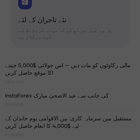
نئے تاجران کے لئے
ہر وہ چیز جو آپ کو کامیاب ٹریڈنگ کے
لیے درکار ہے
مالی رکاوٹوں کو مات دیں — اس جولائی $5,000 جیتنے
کا موقع حاصل کریں!
02.07.2026
InstaForex کی جانب سے عید الاضحیٰ مبارک
27.05.2026
مستقبل میں سرمایہ کاری: بین الاقوامی یوم خاندان کے
لیے $4,000 کا انعام حاصل کریں
01.05.2026