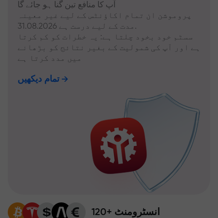
آپ کا منافع تین گنا ہو جائے گا
پروموشن ان تمام اکاؤنٹس کے لیے غیر معینہ
مدت کے لیے درست ہے 31.08.2026.
سسٹم خود بخود چلتا ہے: یہ خطرات کو کم کرتا
ہے اور آپ کی شمولیت کے بغیر نتائج کو بڑھانے
میں مدد کرتا ہے
تمام دیکھیں
120+ انسٹرومنٹ