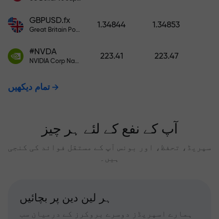
GBPUSD.fx
1.34844
1.34853
Great Britain Pound vs US Dollar
#NVDA
223.41
223.47
NVIDIA Corp Nasdaq Stock Exchange (Nasdaq) USD
تمام دیکھیں
آپ کے نفع کے لئے ہر چیز
سپریڈ، تحفظ، اور بونس آپ کے مستقل فوائد کی کنجی
ہیں۔
ہر لین دین پر بچائیں
ہمارے اسپریڈز دوسرے بروکرز کے درمیان سب