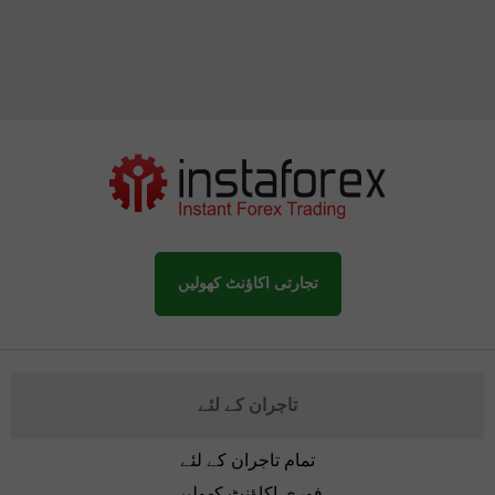
تجارتی اکاؤنٹ کھولیں
تاجران کے لئے
تمام تاجران کے لئے
فوری اکاؤنٹ کھولیں