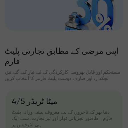
اپنی مرضی کے مطابق تجارتی پلیٹ
فارم
مستحکم اور قابل بھروسہ کارکردگی کے لیے تیار کیے گئے تیز،
لچکدار، اور صارف دوست پلیٹ فارمز کا انتخاب کریں
میٹا ٹریڈر 4/5
دنیا بھر کے تاجروں کے لیے معروف پیشہ ورانہ پلیٹ
فارم۔ طاقتور تجزیاتی ٹولز اور تیز تجارت، سب ایک
ہی انٹرفیس پر