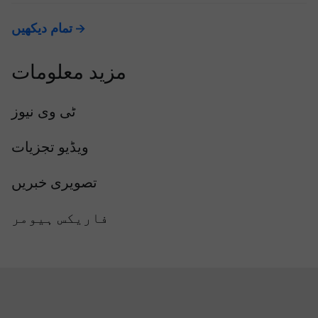
تمام دیکھیں
مزید معلومات
ٹی وی نیوز
ویڈیو تجزیات
تصویری خبریں
فاریکس ہیومر