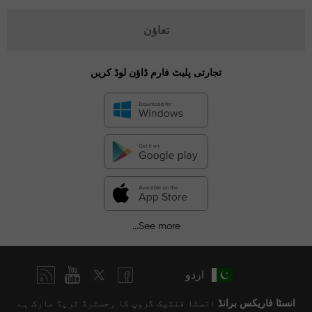
تعاؤن
تجارتی پلیٹ فارم ڈاؤن لوڈ کریں
See more...
اردو
انسٹا فاریکس برانڈ
انسٹا فنٹیک گروپ کا رجسٹرڈ ٹریڈ مارک ہے