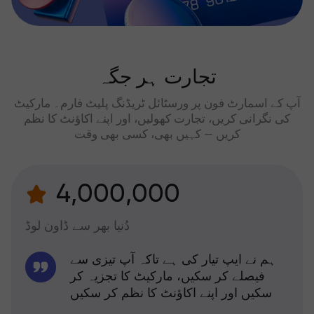
تجارت ہر جگہ
آپ کے اسمارٹ فون پر ورسٹائل ٹریڈنگ پلیٹ فارم۔ مارکیٹ
کی نگرانی کریں، تجارت کھولیں، اور اپنے اکاؤنٹ کا نظم
کریں — کہیں بھی، کسی بھی وقت
4,000,000
دُنیا بھر سے ڈاون لوڈ
ہم نے ایپ تیار کی ہے تاکہ آپ تیزی سے
فیصلے کر سکیں، مارکیٹ کا تجزیہ کر
سکیں اور اپنے اکاؤنٹ کا نظم کر سکیں