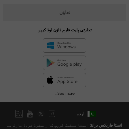
تعاؤن
تجارتی پلیٹ فارم ڈاؤن لوڈ کریں
See more...
اردو
انسٹا فاریکس برانڈ
انسٹا فنٹیک گروپ کا رجسٹرڈ ٹریڈ مارک ہے