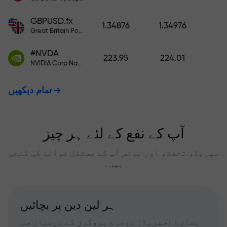
GBPUSD.fx
1.34876
1.34976
Great Britain Pound vs US Dollar
#NVDA
223.95
224.01
NVIDIA Corp Nasdaq Stock Exchange (Nasdaq) USD
تمام دیکھیں
آپ کے نفع کے لئے ہر چیز
سپریڈ، تحفظ، اور بونس آپ کے مستقل فوائد کی کنجی
ہیں۔
ہر لین دین پر بچائیں
ہمارے اسپریڈز دوسرے بروکرز کے درمیان سب