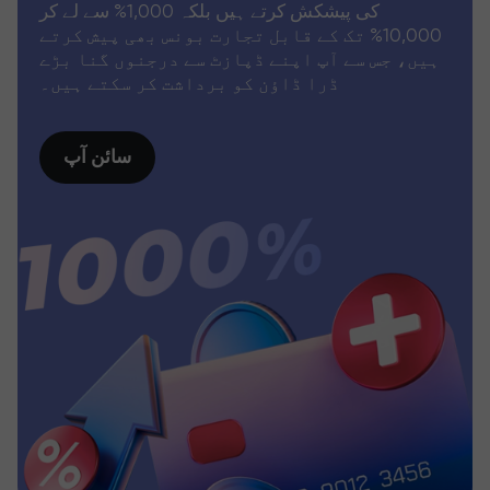
کی پیشکش کرتے ہیں بلکہ 1,000% سے لے کر
10,000% تک کے قابل تجارت بونس بھی پیش کرتے
ہیں، جس سے آپ اپنے ڈپازٹ سے درجنوں گنا بڑے
ڈرا ڈاؤن کو برداشت کر سکتے ہیں۔
سائن آپ