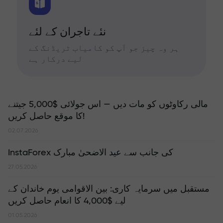
نئے تاجران کے لئے
ہر وہ چیز جو آپ کو کامیاب ٹریڈنگ کے
لیے درکار ہے
مالی رکاوٹوں کو مات دیں — اس جولائی $5,000 جیتنے
کا موقع حاصل کریں!
02.07.2026
InstaForex کی جانب سے عید الاضحیٰ مبارک
27.05.2026
مستقبل میں سرمایہ کاری: بین الاقوامی یوم خاندان کے
لیے $4,000 کا انعام حاصل کریں
01.05.2026