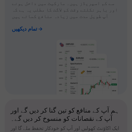
سے کم اسپریڈز ہیں۔ مارکیٹ میں داخل ہونے
اور باہر نکلتے وقت کم لاگت کا مطلب یہ ہے کہ
آپ طویل مدت میں زیادہ منافع کماتے ہیں
تمام دیکھیں
ہم آپ کے منافع کو تین گنا کر دیں گے اور
آپ کے نقصانات کو منسوخ کر دیں گے۔
ایک اکاؤنٹ کھولیں اور آپ کو خودکار تحفظ ملے گا اور