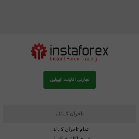
تجارتی اکاؤنٹ کھولیں
تاجران کے لئے
تمام تاجران کے لئے
فوری اکاؤنٹ کھولیں