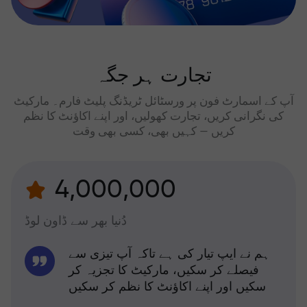
تجارت ہر جگہ
آپ کے اسمارٹ فون پر ورسٹائل ٹریڈنگ پلیٹ فارم۔ مارکیٹ
کی نگرانی کریں، تجارت کھولیں، اور اپنے اکاؤنٹ کا نظم
کریں — کہیں بھی، کسی بھی وقت
4,000,000
دُنیا بھر سے ڈاون لوڈ
ہم نے ایپ تیار کی ہے تاکہ آپ تیزی سے
فیصلے کر سکیں، مارکیٹ کا تجزیہ کر
سکیں اور اپنے اکاؤنٹ کا نظم کر سکیں