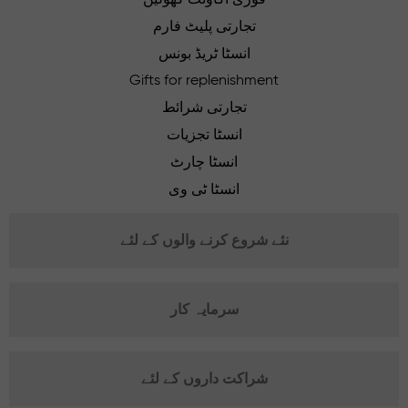
تجارتی پلیٹ فارم
انسٹا ٹریڈ بونس
Gifts for replenishment
تجارتی شرائط
انسٹا تجزیات
انسٹا چارٹ
انسٹا ٹی وی
نئے شروع کرنے والوں کے لئے
سرمایہ کار
شراکت داروں کے لئے