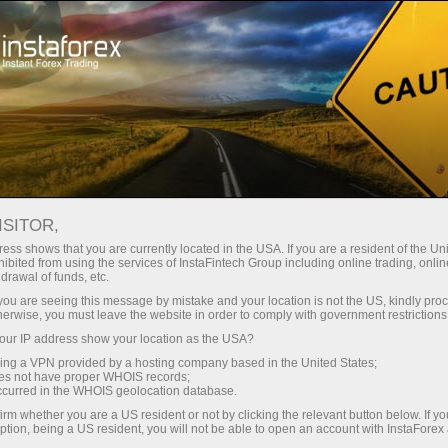
مختصر
سپریڈز — بڑا نفع
ISITOR,
ess shows that you are currently located in the USA. If you are a resident of the Uni
30% بونس
ibited from using the services of InstaFintech Group including online trading, online
انسٹا فاریکس کے ساتھ، آپ
drawal of funds, etc.
واقعی مسابقتی مواقع تک رسائی
ہر ڈیپازٹ پر
k you are seeing this message by mistake and your location is not the US, kindly pro
حاصل کرتے ہیں: 1:5000 تک کا فائدہ،
herwise, you must leave the website in order to comply with government restrictions
مارکیٹ میں کچھ بہترین اسپریڈز اور
ur IP address show your location as the USA?
رفتار
کمیشنز، اور ٹریڈنگ اسٹاک اور انڈیکس
sing a VPN provided by a hosting company based in the United States;
کے لیے فائدہ مند حالات۔
oes not have proper WHOIS records;
تجارت اور ہائی ویز پر
occurred in the WHOIS geolocation database.
irm whether you are a US resident or not by clicking the relevant button below. If y
ption, being a US resident, you will not be able to open an account with InstaForex
ہم نے ایک بونس سسٹم تیار کیا ہے جو
آپ کا اپنا گفٹ جیک پوٹ