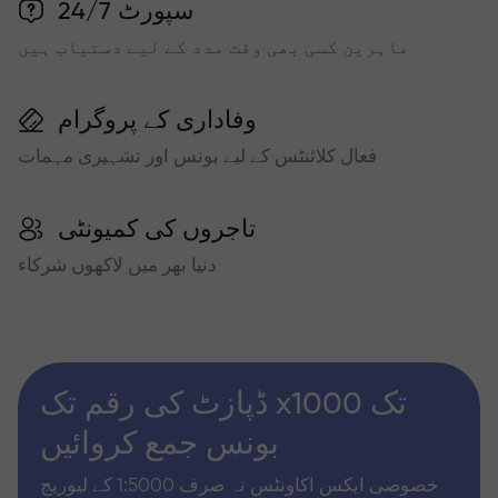
سپورٹ 24/7
ماہرین کسی بھی وقت مدد کے لیے دستیاب ہیں
وفاداری کے پروگرام
فعال کلائنٹس کے لیے بونس اور تشہیری مہمات
تاجروں کی کمیونٹی
دنیا بھر میں لاکھوں شرکاء
ڈپازٹ کی رقم تک x1000 تک
بونس جمع کروائیں
خصوصی ایکس اکاونٹس نہ صرف 1:5000 کے لیوریج