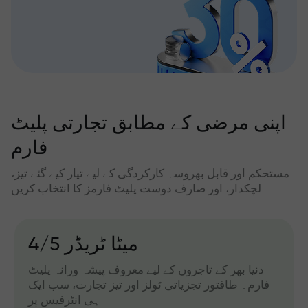
اپنی مرضی کے مطابق تجارتی پلیٹ
فارم
مستحکم اور قابل بھروسہ کارکردگی کے لیے تیار کیے گئے تیز،
لچکدار، اور صارف دوست پلیٹ فارمز کا انتخاب کریں
میٹا ٹریڈر 4/5
دنیا بھر کے تاجروں کے لیے معروف پیشہ ورانہ پلیٹ
فارم۔ طاقتور تجزیاتی ٹولز اور تیز تجارت، سب ایک
ہی انٹرفیس پر