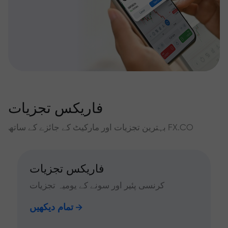
فاریکس تجزیات
بہترین تجزیات اور مارکیٹ کے جائزے کے ساتھ FX.CO
فاریکس تجزیات
کرنسی پئیر اور سونے کے یومیہ تجزیات
تمام دیکھیں