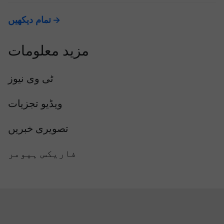
تمام دیکھیں
مزید معلومات
ٹی وی نیوز
ویڈیو تجزیات
تصویری خبریں
فاریکس ہیومر