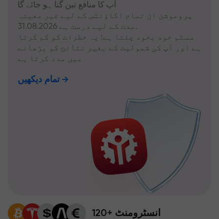
آپ کا منافع تین گنا ہو جائے گا
پروموشن ان تمام اکاؤنٹس کے لیے غیر معینہ
مدت کے لیے درست ہے 31.08.2026.
سسٹم خود بخود چلتا ہے: یہ خطرات کو کم کرتا
ہے اور آپ کی شمولیت کے بغیر نتائج کو بڑھانے
میں مدد کرتا ہے
تمام دیکھیں
120+ انسٹرومنٹ