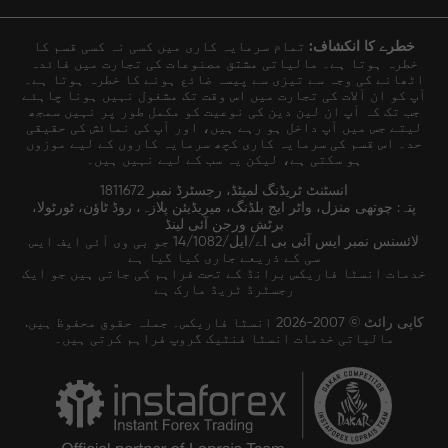
خطرے کا انکشاف:
تمام سرمایہ کاری میں کسی نہ کسی قسم کا
خطرہ ہوتا ہے۔ مالیاتی مشتق مصنوعات کی تجارت میں فائدہ
اٹھانے کی وجہ سے تیزی سے پیسہ ضائع ہونے کا خطرہ ہوتا ہے۔
آپ کو ان آلات کی تجارت میں اس وقت تک مشغول نہیں ہونا چاہئے
جب تک کہ آپ ان لین دین کی نوعیت کو مکمل طور پر نہیں سمجھ
لیتے جس میں آپ داخل ہو رہے ہیں، اور آپ کی نمائش کی حقیقی
حد۔ اس قسم کی سرمایہ کاری کچھ سرمایہ کاروں کے لیے موزوں
ہو سکتی ہے، لیکن یہ سب کے لیے نہیں ہیں۔
انسٹنٹ ٹریڈنگ لمیٹڈ، رجسٹرڈ نمبر 1811672
پتہ: چوتھی منزل، واٹر ایج بلڈنگ، میریڈیئن پلازہ، روڈ ٹاؤن، ٹورٹولا،
برٹش ورجن آئی لینڈ
لائسنس نمبر ایس آئی بی اے/ایل/14/1082 جو بی وی آئی ایف ایس
سی کے ذریعے جاری کیا گیا ہے
خدمات انسٹا فاریکس برانڈ کے تحت فراہم کی جاتی ہیں جو ایک
رجسٹرڈ ٹریڈ مارک ہے
کاپی رائٹ © 2007-2026 انسٹا فاریکس۔ جملہ حقوق محفوظ ہیں.
مالیاتی خدمات انسٹا فنٹیک گروپ فراہم کرتی ہیں۔