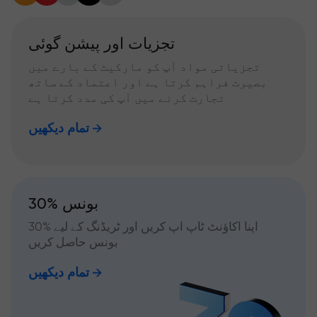
تجزیات اور پیشن گوئی
تجزیاتی مواد آپ کو مارکیٹ کے بارے میں
بصیرت فراہم کرتا ہے اور اعتماد کے ساتھ
تجارت کرنے میں آپ کی مدد کرتا ہے
تمام دیکھیں
30% بونس
اپنا اکاؤنٹ ٹاپ اپ کریں اور ٹریڈنگ کے لیے %30
بونس حاصل کریں
تمام دیکھیں