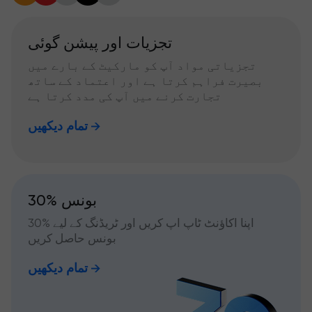
تجزیات اور پیشن گوئی
تجزیاتی مواد آپ کو مارکیٹ کے بارے میں
بصیرت فراہم کرتا ہے اور اعتماد کے ساتھ
تجارت کرنے میں آپ کی مدد کرتا ہے
تمام دیکھیں
30% بونس
اپنا اکاؤنٹ ٹاپ اپ کریں اور ٹریڈنگ کے لیے %30
بونس حاصل کریں
تمام دیکھیں