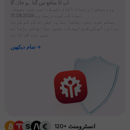
آپ کا منافع تین گنا ہو جائے گا
پروموشن ان تمام اکاؤنٹس کے لیے غیر معینہ
مدت کے لیے درست ہے 31.08.2026.
سسٹم خود بخود چلتا ہے: یہ خطرات کو کم کرتا
ہے اور آپ کی شمولیت کے بغیر نتائج کو بڑھانے
میں مدد کرتا ہے
تمام دیکھیں
120+ انسٹرومنٹ