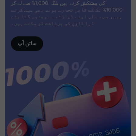
کی پیشکش کرتے ہیں بلکہ 1,000% سے لے کر
10,000% تک کے قابل تجارت بونس بھی پیش کرتے
ہیں، جس سے آپ اپنے ڈپازٹ سے درجنوں گنا بڑے
ڈرا ڈاؤن کو برداشت کر سکتے ہیں۔
سائن آپ