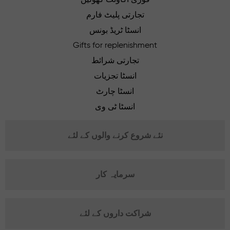
تجارتی پلیٹ فارم
انسٹا ٹریڈ بونس
Gifts for replenishment
تجارتی شرائط
انسٹا تجزیات
انسٹا چارٹ
انسٹا ٹی وی
نئے شروع کرنے والوں کے لئے
سرمایہ کار
شراکت داروں کے لئے