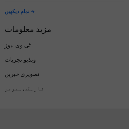
تمام دیکھیں
مزید معلومات
ٹی وی نیوز
ویڈیو تجزیات
تصویری خبریں
فاریکس ہیومر