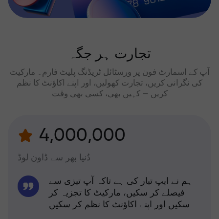
تجارت ہر جگہ
آپ کے اسمارٹ فون پر ورسٹائل ٹریڈنگ پلیٹ فارم۔ مارکیٹ
کی نگرانی کریں، تجارت کھولیں، اور اپنے اکاؤنٹ کا نظم
کریں — کہیں بھی، کسی بھی وقت
4,000,000
دُنیا بھر سے ڈاون لوڈ
ہم نے ایپ تیار کی ہے تاکہ آپ تیزی سے
فیصلے کر سکیں، مارکیٹ کا تجزیہ کر
سکیں اور اپنے اکاؤنٹ کا نظم کر سکیں