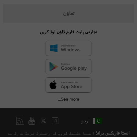
تعاؤن
تجارتی پلیٹ فارم ڈاؤن لوڈ کریں
See more...
اردو
انسٹا فاریکس برانڈ
انسٹا فنٹیک گروپ کا رجسٹرڈ ٹریڈ مارک ہے