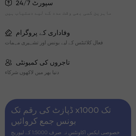
سپورٹ 24/7
ماہرین کسی بھی وقت مدد کے لیے دستیاب ہیں
وفاداری کے پروگرام
فعال کلائنٹس کے لیے بونس اور تشہیری مہمات
تاجروں کی کمیونٹی
دنیا بھر میں لاکھوں شرکاء
ڈپازٹ کی رقم تک x1000 تک
بونس جمع کروائیں
خصوصی ایکس اکاونٹس نہ صرف 1:5000 کے لیوریج