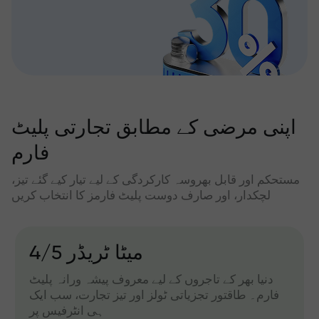
اپنی مرضی کے مطابق تجارتی پلیٹ
فارم
مستحکم اور قابل بھروسہ کارکردگی کے لیے تیار کیے گئے تیز،
لچکدار، اور صارف دوست پلیٹ فارمز کا انتخاب کریں
میٹا ٹریڈر 4/5
دنیا بھر کے تاجروں کے لیے معروف پیشہ ورانہ پلیٹ
فارم۔ طاقتور تجزیاتی ٹولز اور تیز تجارت، سب ایک
ہی انٹرفیس پر