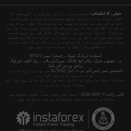
خطرے کا انکشاف:
تمام سرمایہ کاری میں کسی نہ کسی قسم کا
خطرہ ہوتا ہے۔ مالیاتی مشتق مصنوعات کی تجارت میں فائدہ
اٹھانے کی وجہ سے تیزی سے پیسہ ضائع ہونے کا خطرہ ہوتا ہے۔
آپ کو ان آلات کی تجارت میں اس وقت تک مشغول نہیں ہونا چاہئے
جب تک کہ آپ ان لین دین کی نوعیت کو مکمل طور پر نہیں سمجھ
لیتے جس میں آپ داخل ہو رہے ہیں، اور آپ کی نمائش کی حقیقی
حد۔ اس قسم کی سرمایہ کاری کچھ سرمایہ کاروں کے لیے موزوں
ہو سکتی ہے، لیکن یہ سب کے لیے نہیں ہیں۔
انسٹنٹ ٹریڈنگ لمیٹڈ، رجسٹرڈ نمبر 1811672
پتہ: چوتھی منزل، واٹر ایج بلڈنگ، میریڈیئن پلازہ، روڈ ٹاؤن، ٹورٹولا،
برٹش ورجن آئی لینڈ
لائسنس نمبر ایس آئی بی اے/ایل/14/1082 جو بی وی آئی ایف ایس
سی کے ذریعے جاری کیا گیا ہے
خدمات انسٹا فاریکس برانڈ کے تحت فراہم کی جاتی ہیں جو ایک
رجسٹرڈ ٹریڈ مارک ہے
کاپی رائٹ © 2007-2026 انسٹا فاریکس۔ جملہ حقوق محفوظ ہیں.
مالیاتی خدمات انسٹا فنٹیک گروپ فراہم کرتی ہیں۔