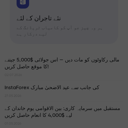
نئے تاجران کے لئے
ہر وہ چیز جو آپ کو کامیاب ٹریڈنگ کے
لیے درکار ہے
مالی رکاوٹوں کو مات دیں — اس جولائی $5,000 جیتنے
کا موقع حاصل کریں!
02.07.2026
InstaForex کی جانب سے عید الاضحیٰ مبارک
27.05.2026
مستقبل میں سرمایہ کاری: بین الاقوامی یوم خاندان کے
لیے $4,000 کا انعام حاصل کریں
01.05.2026