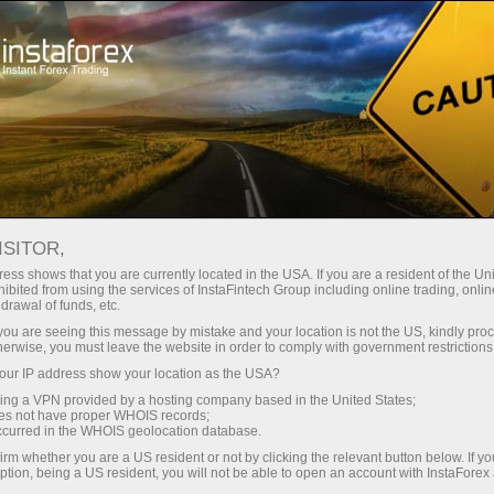
مختصر
سپریڈز — بڑا نفع
ISITOR,
ess shows that you are currently located in the USA. If you are a resident of the Uni
30% بونس
ibited from using the services of InstaFintech Group including online trading, online
انسٹا فاریکس کے ساتھ، آپ
drawal of funds, etc.
واقعی مسابقتی مواقع تک رسائی
ہر ڈیپازٹ پر
k you are seeing this message by mistake and your location is not the US, kindly pro
حاصل کرتے ہیں: 1:5000 تک کا فائدہ،
herwise, you must leave the website in order to comply with government restrictions
مارکیٹ میں کچھ بہترین اسپریڈز اور
ur IP address show your location as the USA?
رفتار
کمیشنز، اور ٹریڈنگ اسٹاک اور انڈیکس
sing a VPN provided by a hosting company based in the United States;
کے لیے فائدہ مند حالات۔
oes not have proper WHOIS records;
تجارت اور ہائی ویز پر
occurred in the WHOIS geolocation database.
irm whether you are a US resident or not by clicking the relevant button below. If y
ption, being a US resident, you will not be able to open an account with InstaForex
ہم نے ایک بونس سسٹم تیار کیا ہے جو
آپ کا اپنا گفٹ جیک پوٹ