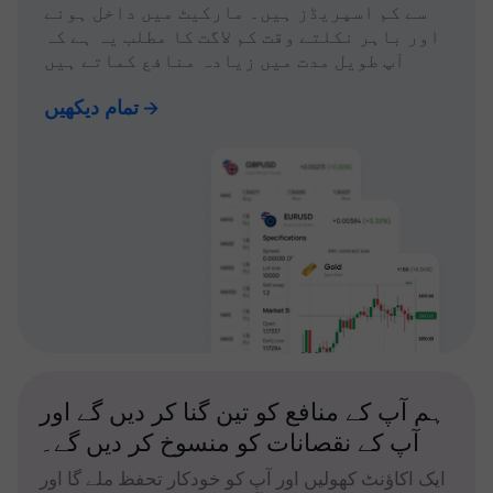
سے کم اسپریڈز ہیں۔ مارکیٹ میں داخل ہونے
اور باہر نکلتے وقت کم لاگت کا مطلب یہ ہے کہ
آپ طویل مدت میں زیادہ منافع کماتے ہیں
تمام دیکھیں
ہم آپ کے منافع کو تین گنا کر دیں گے اور
آپ کے نقصانات کو منسوخ کر دیں گے۔
ایک اکاؤنٹ کھولیں اور آپ کو خودکار تحفظ ملے گا اور