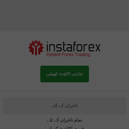
تجارتی اکاؤنٹ کھولیں
تاجران کے لئے
تمام تاجران کے لئے
فوری اکاؤنٹ کھولیں