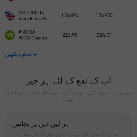
GBPUSD.fx
1.34876
1.34976
Great Britain Pound vs US Dollar
#NVDA
223.95
224.01
NVIDIA Corp Nasdaq Stock Exchange (Nasdaq) USD
تمام دیکھیں
آپ کے نفع کے لئے ہر چیز
سپریڈ، تحفظ، اور بونس آپ کے مستقل فوائد کی کنجی
ہیں۔
ہر لین دین پر بچائیں
ہمارے اسپریڈز دوسرے بروکرز کے درمیان سب