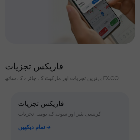
فاریکس تجزیات
بہترین تجزیات اور مارکیٹ کے جائزے کے ساتھ FX.CO
فاریکس تجزیات
کرنسی پئیر اور سونے کے یومیہ تجزیات
تمام دیکھیں