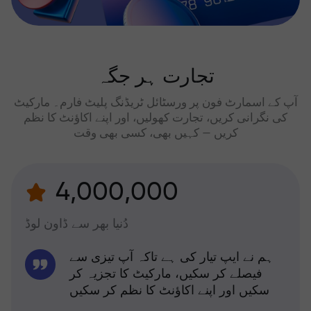
تجارت ہر جگہ
آپ کے اسمارٹ فون پر ورسٹائل ٹریڈنگ پلیٹ فارم۔ مارکیٹ
کی نگرانی کریں، تجارت کھولیں، اور اپنے اکاؤنٹ کا نظم
کریں — کہیں بھی، کسی بھی وقت
4,000,000
دُنیا بھر سے ڈاون لوڈ
ہم نے ایپ تیار کی ہے تاکہ آپ تیزی سے
فیصلے کر سکیں، مارکیٹ کا تجزیہ کر
سکیں اور اپنے اکاؤنٹ کا نظم کر سکیں