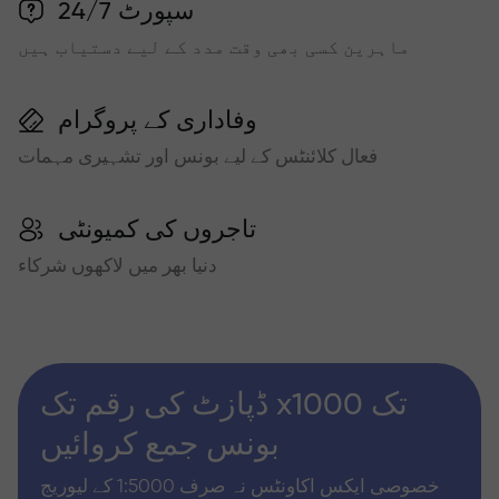
سپورٹ 24/7
ماہرین کسی بھی وقت مدد کے لیے دستیاب ہیں
وفاداری کے پروگرام
فعال کلائنٹس کے لیے بونس اور تشہیری مہمات
تاجروں کی کمیونٹی
دنیا بھر میں لاکھوں شرکاء
ڈپازٹ کی رقم تک x1000 تک
بونس جمع کروائیں
خصوصی ایکس اکاونٹس نہ صرف 1:5000 کے لیوریج