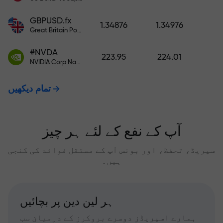
GBPUSD.fx
1.34876
1.34976
Great Britain Pound vs US Dollar
#NVDA
223.95
224.01
NVIDIA Corp Nasdaq Stock Exchange (Nasdaq) USD
تمام دیکھیں
آپ کے نفع کے لئے ہر چیز
سپریڈ، تحفظ، اور بونس آپ کے مستقل فوائد کی کنجی
ہیں۔
ہر لین دین پر بچائیں
ہمارے اسپریڈز دوسرے بروکرز کے درمیان سب