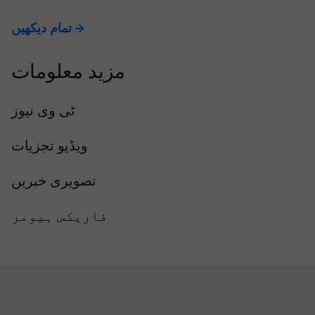
تمام دیکھیں
مزید معلومات
ٹی وی نیوز
ویڈیو تجزیات
تصویری خبریں
فاریکس ہیومر