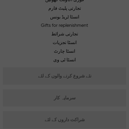
تجارتی پلیٹ فارم
انسٹا ٹریڈ بونس
Gifts for replenishment
تجارتی شرائط
انسٹا تجزیات
انسٹا چارٹ
انسٹا ٹی وی
نئے شروع کرنے والوں کے لئے
سرمایہ کار
شراکت داروں کے لئے