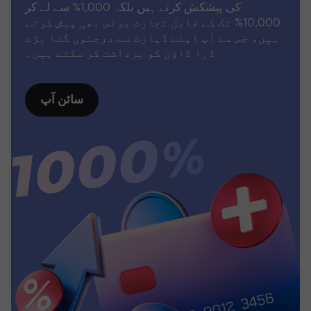
کی پیشکش کرتے ہیں بلکہ 1,000% سے لے کر
10,000% تک کے قابل تجارت بونس بھی پیش کرتے
ہیں، جس سے آپ اپنے ڈپازٹ سے درجنوں گنا بڑے
ڈرا ڈاؤن کو برداشت کر سکتے ہیں۔
سائن آپ