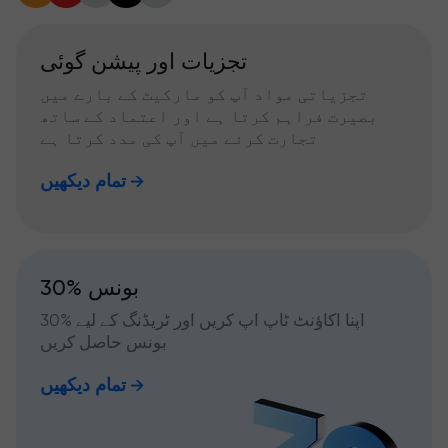
تجزیات اور پیشن گوئی
تجزیاتی مواد آپ کو مارکیٹ کے بارے میں
بصیرت فراہم کرتا ہے اور اعتماد کے ساتھ
تجارت کرنے میں آپ کی مدد کرتا ہے
تمام دیکھیں
30% بونس
اپنا اکاؤنٹ ٹاپ اپ کریں اور ٹریڈنگ کے لیے %30
بونس حاصل کریں
تمام دیکھیں