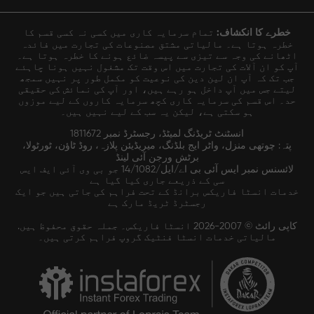
خطرے کا انکشاف:
تمام سرمایہ کاری میں کسی نہ کسی قسم کا
خطرہ ہوتا ہے۔ مالیاتی مشتق مصنوعات کی تجارت میں فائدہ
اٹھانے کی وجہ سے تیزی سے پیسہ ضائع ہونے کا خطرہ ہوتا ہے۔
آپ کو ان آلات کی تجارت میں اس وقت تک مشغول نہیں ہونا چاہئے
جب تک کہ آپ ان لین دین کی نوعیت کو مکمل طور پر نہیں سمجھ
لیتے جس میں آپ داخل ہو رہے ہیں، اور آپ کی نمائش کی حقیقی
حد۔ اس قسم کی سرمایہ کاری کچھ سرمایہ کاروں کے لیے موزوں
ہو سکتی ہے، لیکن یہ سب کے لیے نہیں ہیں۔
انسٹنٹ ٹریڈنگ لمیٹڈ، رجسٹرڈ نمبر 1811672
پتہ: چوتھی منزل، واٹر ایج بلڈنگ، میریڈیئن پلازہ، روڈ ٹاؤن، ٹورٹولا،
برٹش ورجن آئی لینڈ
لائسنس نمبر ایس آئی بی اے/ایل/14/1082 جو بی وی آئی ایف ایس
سی کے ذریعے جاری کیا گیا ہے
خدمات انسٹا فاریکس برانڈ کے تحت فراہم کی جاتی ہیں جو ایک
رجسٹرڈ ٹریڈ مارک ہے
کاپی رائٹ © 2007-2026 انسٹا فاریکس۔ جملہ حقوق محفوظ ہیں.
مالیاتی خدمات انسٹا فنٹیک گروپ فراہم کرتی ہیں۔