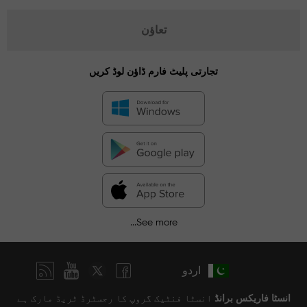
تعاؤن
تجارتی پلیٹ فارم ڈاؤن لوڈ کریں
See more...
اردو
انسٹا فاریکس برانڈ
انسٹا فنٹیک گروپ کا رجسٹرڈ ٹریڈ مارک ہے