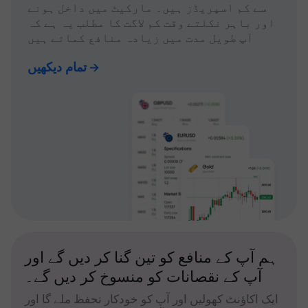
سے کم اسپریڈز ہیں۔ مارکیٹ میں داخل ہونے
اور باہر نکلتے وقت کم لاگت کا مطلب یہ ہے کہ
آپ طویل مدت میں زیادہ منافع کماتے ہیں
تمام دیکھیں
ہم آپ کے منافع کو تین گنا کر دیں گے اور
آپ کے نقصانات کو منسوخ کر دیں گے۔
ایک اکاؤنٹ کھولیں اور آپ کو خودکار تحفظ ملے گا اور