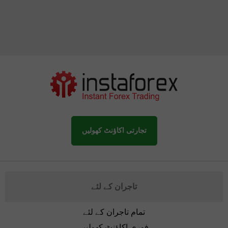
تجارتی اکاؤنٹ کھولیں
تاجران کے لئے
تمام تاجران کے لئے
فوری اکاؤنٹ کھولیں