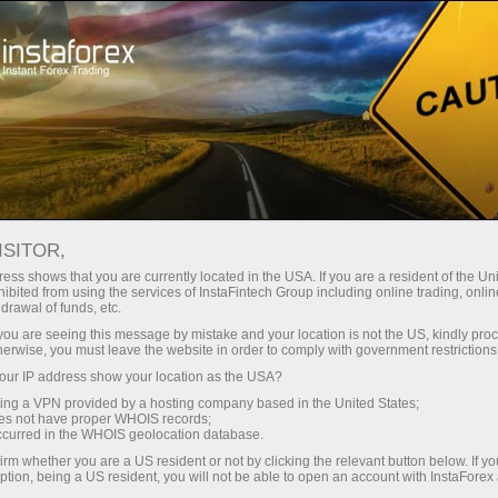
مختصر
سپریڈز — بڑا نفع
ISITOR,
ess shows that you are currently located in the USA. If you are a resident of the Uni
30% بونس
ibited from using the services of InstaFintech Group including online trading, online
انسٹا فاریکس کے ساتھ، آپ
drawal of funds, etc.
واقعی مسابقتی مواقع تک رسائی
ہر ڈیپازٹ پر
k you are seeing this message by mistake and your location is not the US, kindly pro
حاصل کرتے ہیں: 1:5000 تک کا فائدہ،
herwise, you must leave the website in order to comply with government restrictions
مارکیٹ میں کچھ بہترین اسپریڈز اور
ur IP address show your location as the USA?
رفتار
کمیشنز، اور ٹریڈنگ اسٹاک اور انڈیکس
sing a VPN provided by a hosting company based in the United States;
کے لیے فائدہ مند حالات۔
oes not have proper WHOIS records;
تجارت اور ہائی ویز پر
occurred in the WHOIS geolocation database.
irm whether you are a US resident or not by clicking the relevant button below. If y
ption, being a US resident, you will not be able to open an account with InstaForex
ہم نے ایک بونس سسٹم تیار کیا ہے جو
آپ کا اپنا گفٹ جیک پوٹ