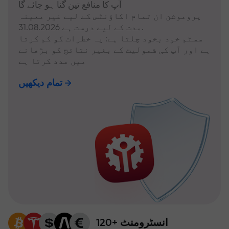
آپ کا منافع تین گنا ہو جائے گا
پروموشن ان تمام اکاؤنٹس کے لیے غیر معینہ
مدت کے لیے درست ہے 31.08.2026.
سسٹم خود بخود چلتا ہے: یہ خطرات کو کم کرتا
ہے اور آپ کی شمولیت کے بغیر نتائج کو بڑھانے
میں مدد کرتا ہے
تمام دیکھیں
120+ انسٹرومنٹ