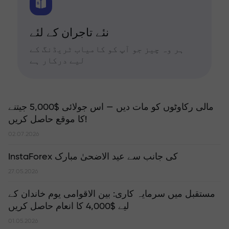
نئے تاجران کے لئے
ہر وہ چیز جو آپ کو کامیاب ٹریڈنگ کے
لیے درکار ہے
مالی رکاوٹوں کو مات دیں — اس جولائی $5,000 جیتنے
کا موقع حاصل کریں!
02.07.2026
InstaForex کی جانب سے عید الاضحیٰ مبارک
27.05.2026
مستقبل میں سرمایہ کاری: بین الاقوامی یوم خاندان کے
لیے $4,000 کا انعام حاصل کریں
01.05.2026