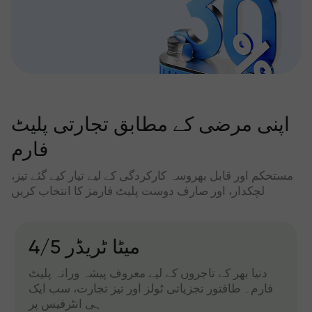
اپنی مرضی کے مطابق تجارتی پلیٹ
فارم
مستحکم اور قابل بھروسہ کارکردگی کے لیے تیار کیے گئے تیز،
لچکدار، اور صارف دوست پلیٹ فارمز کا انتخاب کریں
میٹا ٹریڈر 4/5
دنیا بھر کے تاجروں کے لیے معروف پیشہ ورانہ پلیٹ
فارم۔ طاقتور تجزیاتی ٹولز اور تیز تجارت، سب ایک
ہی انٹرفیس پر