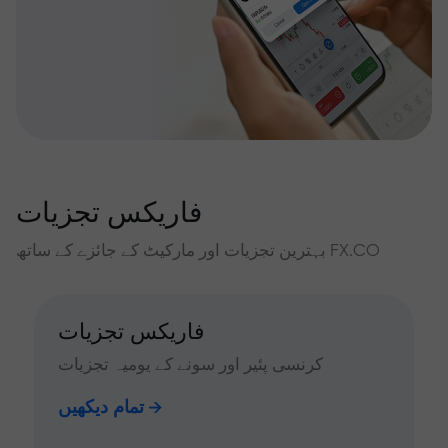
فاریکس تجزیات
بہترین تجزیات اور مارکیٹ کے جائزے کے ساتھ FX.CO
فاریکس تجزیات
کرنسی پئیر اور سونے کے یومیہ تجزیات
تمام دیکھیں