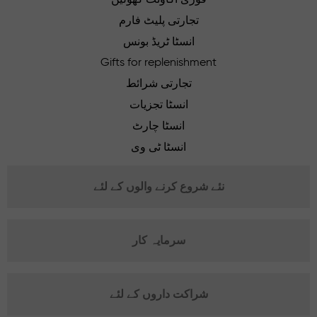
تجارتی پلیٹ فارم
انسٹا ٹریڈ بونس
Gifts for replenishment
تجارتی شرائط
انسٹا تجزیات
انسٹا چارٹ
انسٹا ٹی وی
نئے شروع کرنے والوں کے لئے
سرمایہ کار
شراکت داروں کے لئے