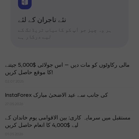
نئے تاجران کے لئے
ہر وہ چیز جو آپ کو کامیاب ٹریڈنگ کے
لیے درکار ہے
مالی رکاوٹوں کو مات دیں — اس جولائی $5,000 جیتنے
کا موقع حاصل کریں!
02.07.2026
InstaForex کی جانب سے عید الاضحیٰ مبارک
27.05.2026
مستقبل میں سرمایہ کاری: بین الاقوامی یوم خاندان کے
لیے $4,000 کا انعام حاصل کریں
01.05.2026