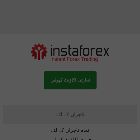
تجارتی اکاؤنٹ کھولیں
تاجران کے لئے
تمام تاجران کے لئے
فوری اکاؤنٹ کھولیں