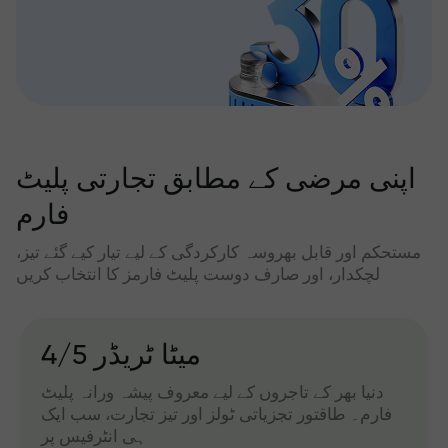
اپنی مرضی کے مطابق تجارتی پلیٹ
فارم
مستحکم اور قابل بھروسہ کارکردگی کے لیے تیار کیے گئے تیز،
لچکدار، اور صارف دوست پلیٹ فارمز کا انتخاب کریں
میٹا ٹریڈر 4/5
دنیا بھر کے تاجروں کے لیے معروف پیشہ ورانہ پلیٹ
فارم۔ طاقتور تجزیاتی ٹولز اور تیز تجارت، سب ایک
ہی انٹرفیس پر