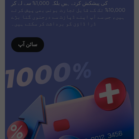
کی پیشکش کرتے ہیں بلکہ 1,000% سے لے کر
10,000% تک کے قابل تجارت بونس بھی پیش کرتے
ہیں، جس سے آپ اپنے ڈپازٹ سے درجنوں گنا بڑے
ڈرا ڈاؤن کو برداشت کر سکتے ہیں۔
سائن آپ