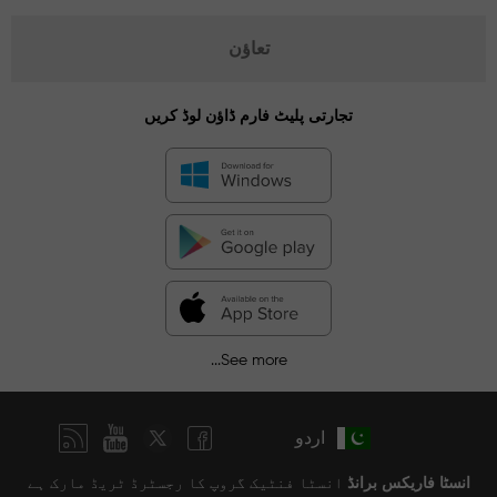
تعاؤن
تجارتی پلیٹ فارم ڈاؤن لوڈ کریں
See more...
اردو
انسٹا فاریکس برانڈ
انسٹا فنٹیک گروپ کا رجسٹرڈ ٹریڈ مارک ہے