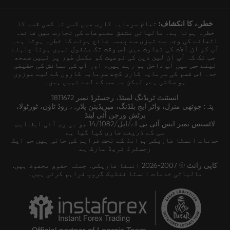
خطرے کا انکشاف:
تمام سرمایہ کاری میں کسی نہ کسی قسم کا
خطرہ ہوتا ہے۔ مالیاتی مشتق مصنوعات کی تجارت میں فائدہ
اٹھانے کی وجہ سے تیزی سے پیسہ ضائع ہونے کا خطرہ ہوتا ہے۔
آپ کو ان آلات کی تجارت میں اس وقت تک مشغول نہیں ہونا چاہئے
جب تک کہ آپ ان لین دین کی نوعیت کو مکمل طور پر نہیں سمجھ
لیتے جس میں آپ داخل ہو رہے ہیں، اور آپ کی نمائش کی حقیقی
حد۔ اس قسم کی سرمایہ کاری کچھ سرمایہ کاروں کے لیے موزوں
ہو سکتی ہے، لیکن یہ سب کے لیے نہیں ہیں۔
انسٹنٹ ٹریڈنگ لمیٹڈ، رجسٹرڈ نمبر 1811672
پتہ: چوتھی منزل، واٹر ایج بلڈنگ، میریڈیئن پلازہ، روڈ ٹاؤن، ٹورٹولا،
برٹش ورجن آئی لینڈ
لائسنس نمبر ایس آئی بی اے/ایل/14/1082 جو بی وی آئی ایف ایس
سی کے ذریعے جاری کیا گیا ہے
خدمات انسٹا فاریکس برانڈ کے تحت فراہم کی جاتی ہیں جو ایک
رجسٹرڈ ٹریڈ مارک ہے
کاپی رائٹ © 2007-2026 انسٹا فاریکس۔ جملہ حقوق محفوظ ہیں.
مالیاتی خدمات انسٹا فنٹیک گروپ فراہم کرتی ہیں۔