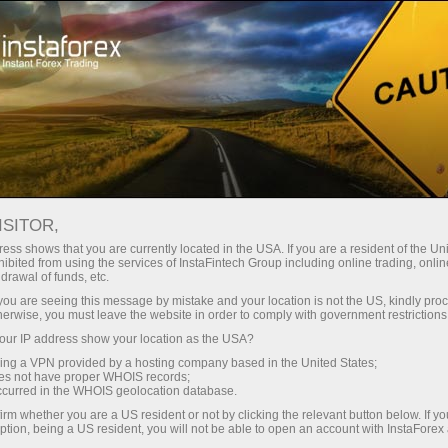
مختصر
سپریڈز — بڑا نفع
ISITOR,
ess shows that you are currently located in the USA. If you are a resident of the Uni
30% بونس
ibited from using the services of InstaFintech Group including online trading, online
انسٹا فاریکس کے ساتھ، آپ
drawal of funds, etc.
واقعی مسابقتی مواقع تک رسائی
ہر ڈیپازٹ پر
k you are seeing this message by mistake and your location is not the US, kindly pro
حاصل کرتے ہیں: 1:5000 تک کا فائدہ،
herwise, you must leave the website in order to comply with government restrictions
مارکیٹ میں کچھ بہترین اسپریڈز اور
ur IP address show your location as the USA?
رفتار
کمیشنز، اور ٹریڈنگ اسٹاک اور انڈیکس
sing a VPN provided by a hosting company based in the United States;
کے لیے فائدہ مند حالات۔
oes not have proper WHOIS records;
تجارت اور ہائی ویز پر
occurred in the WHOIS geolocation database.
irm whether you are a US resident or not by clicking the relevant button below. If y
ption, being a US resident, you will not be able to open an account with InstaForex
ہم نے ایک بونس سسٹم تیار کیا ہے جو
آپ کا اپنا گفٹ جیک پوٹ