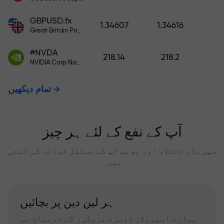
GBPUSD.fx
1.34607
1.34616
Great Britain Pound vs US Dollar
#NVDA
218.14
218.2
NVIDIA Corp Nasdaq Stock Exchange (Nasdaq) USD
تمام دیکھیں
آپ کے نفع کے لئے ہر چیز
سپریڈ، تحفظ، اور بونس آپ کے مستقل فوائد کی کنجی
ہیں۔
ہر لین دین پر بچائیں
ہمارے اسپریڈز دوسرے بروکرز کے درمیان سب