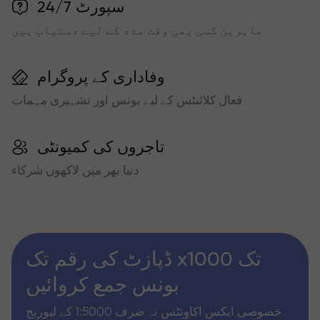
سپورٹ 24/7
ماہرین کسی بھی وقت مدد کے لیے دستیاب ہیں
وفاداری کے پروگرام
فعال کلائنٹس کے لیے بونس اور تشہیری مہمات
تاجروں کی کمیونٹی
دنیا بھر میں لاکھوں شرکاء
ڈپازٹ کی رقم تک x1000 تک
بونس جمع کروائیں
خصوصی ایکس اکاونٹس نہ صرف 1:5000 کے لیوریج