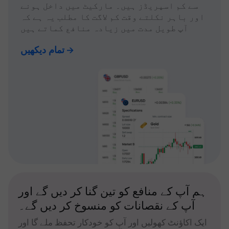
سے کم اسپریڈز ہیں۔ مارکیٹ میں داخل ہونے
اور باہر نکلتے وقت کم لاگت کا مطلب یہ ہے کہ
آپ طویل مدت میں زیادہ منافع کماتے ہیں
تمام دیکھیں
ہم آپ کے منافع کو تین گنا کر دیں گے اور
آپ کے نقصانات کو منسوخ کر دیں گے۔
ایک اکاؤنٹ کھولیں اور آپ کو خودکار تحفظ ملے گا اور