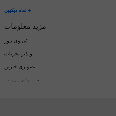
تمام دیکھیں
مزید معلومات
ٹی وی نیوز
ویڈیو تجزیات
تصویری خبریں
فاریکس ہیومر