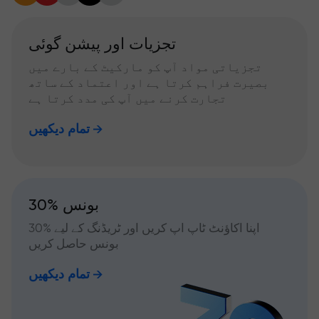
تجزیات اور پیشن گوئی
تجزیاتی مواد آپ کو مارکیٹ کے بارے میں
بصیرت فراہم کرتا ہے اور اعتماد کے ساتھ
تجارت کرنے میں آپ کی مدد کرتا ہے
تمام دیکھیں
30% بونس
اپنا اکاؤنٹ ٹاپ اپ کریں اور ٹریڈنگ کے لیے %30
بونس حاصل کریں
تمام دیکھیں