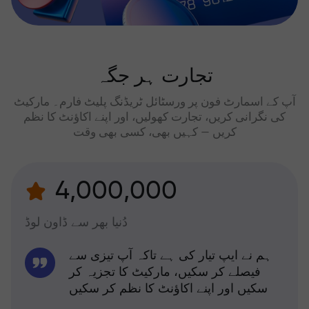
تجارت ہر جگہ
آپ کے اسمارٹ فون پر ورسٹائل ٹریڈنگ پلیٹ فارم۔ مارکیٹ
کی نگرانی کریں، تجارت کھولیں، اور اپنے اکاؤنٹ کا نظم
کریں — کہیں بھی، کسی بھی وقت
4,000,000
دُنیا بھر سے ڈاون لوڈ
ہم نے ایپ تیار کی ہے تاکہ آپ تیزی سے
فیصلے کر سکیں، مارکیٹ کا تجزیہ کر
سکیں اور اپنے اکاؤنٹ کا نظم کر سکیں