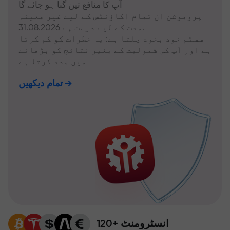
آپ کا منافع تین گنا ہو جائے گا
پروموشن ان تمام اکاؤنٹس کے لیے غیر معینہ
مدت کے لیے درست ہے 31.08.2026.
سسٹم خود بخود چلتا ہے: یہ خطرات کو کم کرتا
ہے اور آپ کی شمولیت کے بغیر نتائج کو بڑھانے
میں مدد کرتا ہے
تمام دیکھیں
120+ انسٹرومنٹ