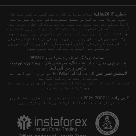
خطرے کا انکشاف:
تمام سرمایہ کاری میں کسی نہ کسی قسم کا
خطرہ ہوتا ہے۔ مالیاتی مشتق مصنوعات کی تجارت میں فائدہ
اٹھانے کی وجہ سے تیزی سے پیسہ ضائع ہونے کا خطرہ ہوتا ہے۔
آپ کو ان آلات کی تجارت میں اس وقت تک مشغول نہیں ہونا چاہئے
جب تک کہ آپ ان لین دین کی نوعیت کو مکمل طور پر نہیں سمجھ
لیتے جس میں آپ داخل ہو رہے ہیں، اور آپ کی نمائش کی حقیقی
حد۔ اس قسم کی سرمایہ کاری کچھ سرمایہ کاروں کے لیے موزوں
ہو سکتی ہے، لیکن یہ سب کے لیے نہیں ہیں۔
انسٹنٹ ٹریڈنگ لمیٹڈ، رجسٹرڈ نمبر 1811672
پتہ: چوتھی منزل، واٹر ایج بلڈنگ، میریڈیئن پلازہ، روڈ ٹاؤن، ٹورٹولا،
برٹش ورجن آئی لینڈ
لائسنس نمبر ایس آئی بی اے/ایل/14/1082 جو بی وی آئی ایف ایس
سی کے ذریعے جاری کیا گیا ہے
خدمات انسٹا فاریکس برانڈ کے تحت فراہم کی جاتی ہیں جو ایک
رجسٹرڈ ٹریڈ مارک ہے
کاپی رائٹ © 2007-2026 انسٹا فاریکس۔ جملہ حقوق محفوظ ہیں.
مالیاتی خدمات انسٹا فنٹیک گروپ فراہم کرتی ہیں۔