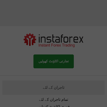
تجارتی اکاؤنٹ کھولیں
تاجران کے لئے
تمام تاجران کے لئے
فوری اکاؤنٹ کھولیں