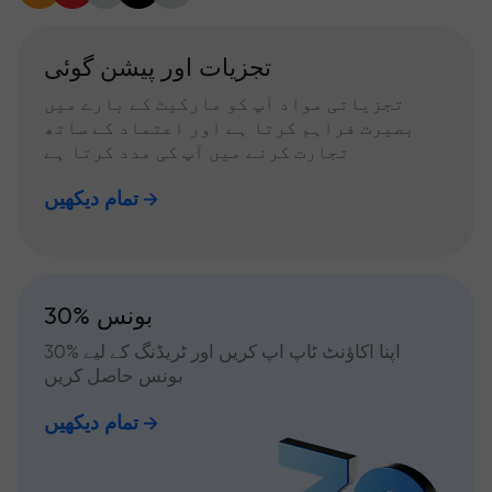
تجزیات اور پیشن گوئی
تجزیاتی مواد آپ کو مارکیٹ کے بارے میں
بصیرت فراہم کرتا ہے اور اعتماد کے ساتھ
تجارت کرنے میں آپ کی مدد کرتا ہے
تمام دیکھیں
30% بونس
اپنا اکاؤنٹ ٹاپ اپ کریں اور ٹریڈنگ کے لیے %30
بونس حاصل کریں
تمام دیکھیں