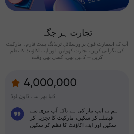
تجارت ہر جگہ
آپ کے اسمارٹ فون پر ورسٹائل ٹریڈنگ پلیٹ فارم۔ مارکیٹ
کی نگرانی کریں، تجارت کھولیں، اور اپنے اکاؤنٹ کا نظم
کریں — کہیں بھی، کسی بھی وقت
4,000,000
دُنیا بھر سے ڈاون لوڈ
ہم نے ایپ تیار کی ہے تاکہ آپ تیزی سے
فیصلے کر سکیں، مارکیٹ کا تجزیہ کر
سکیں اور اپنے اکاؤنٹ کا نظم کر سکیں