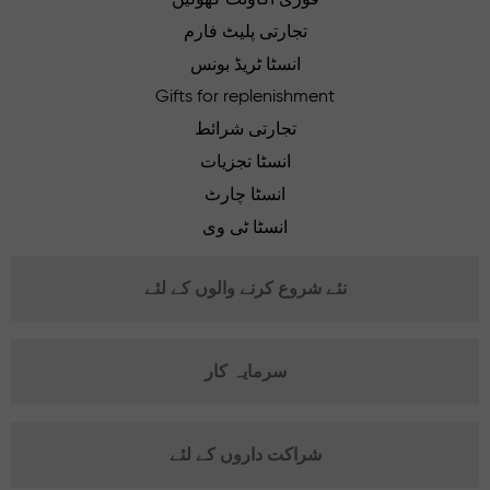
تجارتی پلیٹ فارم
انسٹا ٹریڈ بونس
Gifts for replenishment
تجارتی شرائط
انسٹا تجزیات
انسٹا چارٹ
انسٹا ٹی وی
نئے شروع کرنے والوں کے لئے
سرمایہ کار
شراکت داروں کے لئے