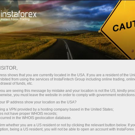
مختصر
سپریڈز — بڑا نفع
ISITOR,
ess shows that you are currently located in the USA. If you are a resident of the Uni
30% بونس
ibited from using the services of InstaFintech Group including online trading, online
انسٹا فاریکس کے ساتھ، آپ
drawal of funds, etc.
واقعی مسابقتی مواقع تک رسائی
ہر ڈیپازٹ پر
k you are seeing this message by mistake and your location is not the US, kindly pro
حاصل کرتے ہیں: 1:5000 تک کا فائدہ،
herwise, you must leave the website in order to comply with government restrictions
مارکیٹ میں کچھ بہترین اسپریڈز اور
ur IP address show your location as the USA?
رفتار
کمیشنز، اور ٹریڈنگ اسٹاک اور انڈیکس
sing a VPN provided by a hosting company based in the United States;
کے لیے فائدہ مند حالات۔
oes not have proper WHOIS records;
تجارت اور ہائی ویز پر
occurred in the WHOIS geolocation database.
irm whether you are a US resident or not by clicking the relevant button below. If y
ption, being a US resident, you will not be able to open an account with InstaForex
ہم نے ایک بونس سسٹم تیار کیا ہے جو
آپ کا اپنا گفٹ جیک پوٹ