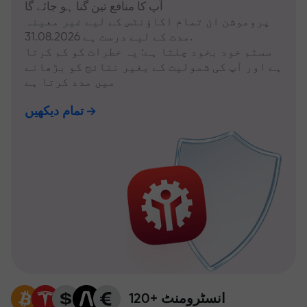
آپ کا منافع تین گنا ہو جائے گا
پروموشن ان تمام اکاؤنٹس کے لیے غیر معینہ
مدت کے لیے درست ہے 31.08.2026.
سسٹم خود بخود چلتا ہے: یہ خطرات کو کم کرتا
ہے اور آپ کی شمولیت کے بغیر نتائج کو بڑھانے
میں مدد کرتا ہے
تمام دیکھیں
120+ انسٹرومنٹ