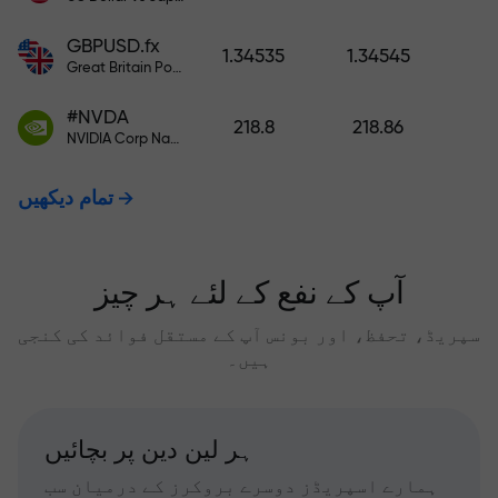
GBPUSD.fx
1.34535
1.34545
Great Britain Pound vs US Dollar
#NVDA
218.8
218.86
NVIDIA Corp Nasdaq Stock Exchange (Nasdaq) USD
تمام دیکھیں
آپ کے نفع کے لئے ہر چیز
سپریڈ، تحفظ، اور بونس آپ کے مستقل فوائد کی کنجی
ہیں۔
ہر لین دین پر بچائیں
ہمارے اسپریڈز دوسرے بروکرز کے درمیان سب