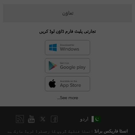
تعاؤن
تجارتی پلیٹ فارم ڈاؤن لوڈ کریں
See more...
اردو
انسٹا فاریکس برانڈ
انسٹا فنٹیک گروپ کا رجسٹرڈ ٹریڈ مارک ہے