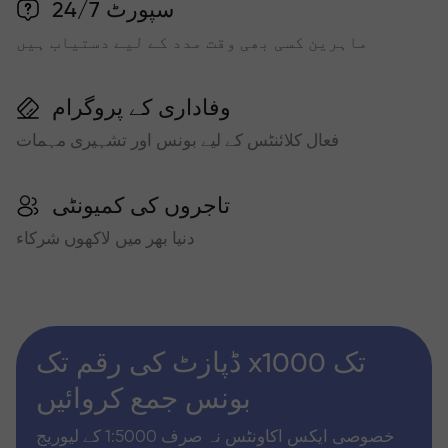
سپورٹ 24/7
ماہرین کسی بھی وقت مدد کے لیے دستیاب ہیں
وفاداری کے پروگرام
فعال کلائنٹس کے لیے بونس اور تشہیری مہمات
تاجروں کی کمیونٹی
دنیا بھر میں لاکھوں شرکاء
ڈپازٹ کی رقم تک x1000 تک
بونس جمع کروائیں
خصوصی ایکس اکاونٹس نہ صرف 1:5000 کے لیوریج