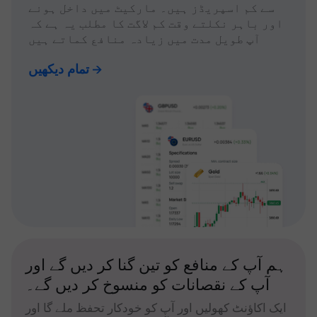
سے کم اسپریڈز ہیں۔ مارکیٹ میں داخل ہونے
اور باہر نکلتے وقت کم لاگت کا مطلب یہ ہے کہ
آپ طویل مدت میں زیادہ منافع کماتے ہیں
تمام دیکھیں
ہم آپ کے منافع کو تین گنا کر دیں گے اور
آپ کے نقصانات کو منسوخ کر دیں گے۔
ایک اکاؤنٹ کھولیں اور آپ کو خودکار تحفظ ملے گا اور