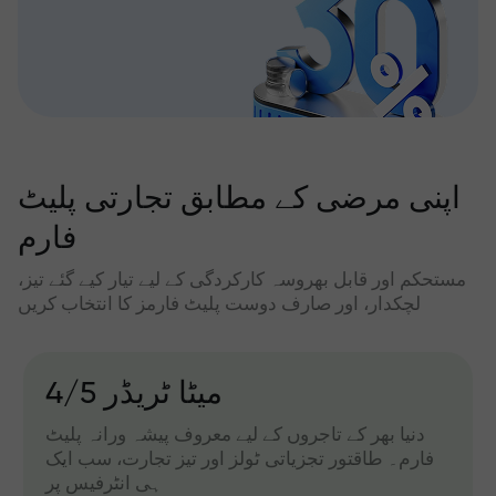
اپنی مرضی کے مطابق تجارتی پلیٹ
فارم
مستحکم اور قابل بھروسہ کارکردگی کے لیے تیار کیے گئے تیز،
لچکدار، اور صارف دوست پلیٹ فارمز کا انتخاب کریں
میٹا ٹریڈر 4/5
دنیا بھر کے تاجروں کے لیے معروف پیشہ ورانہ پلیٹ
فارم۔ طاقتور تجزیاتی ٹولز اور تیز تجارت، سب ایک
ہی انٹرفیس پر