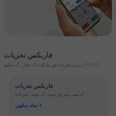
فاریکس تجزیات
بہترین تجزیات اور مارکیٹ کے جائزے کے ساتھ FX.CO
فاریکس تجزیات
کرنسی پئیر اور سونے کے یومیہ تجزیات
تمام دیکھیں