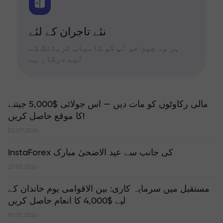
نئے تاجران کے لئے
ہر وہ چیز جو آپ کو کامیاب ٹریڈنگ کے
لیے درکار ہے
مالی رکاوٹوں کو مات دیں — اس جولائی $5,000 جیتنے
کا موقع حاصل کریں!
02.07.2026
InstaForex کی جانب سے عید الاضحیٰ مبارک
27.05.2026
مستقبل میں سرمایہ کاری: بین الاقوامی یوم خاندان کے
لیے $4,000 کا انعام حاصل کریں
01.05.2026