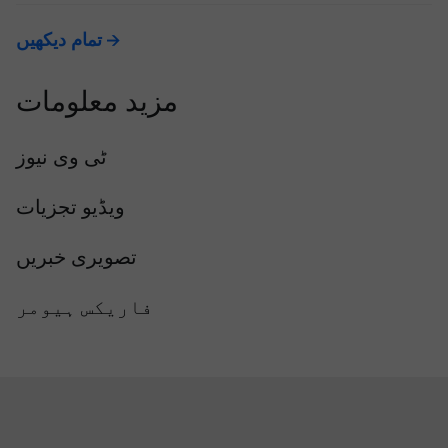
تمام دیکھیں
مزید معلومات
ٹی وی نیوز
ویڈیو تجزیات
تصویری خبریں
فاریکس ہیومر