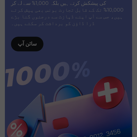
کی پیشکش کرتے ہیں بلکہ 1,000% سے لے کر
10,000% تک کے قابل تجارت بونس بھی پیش کرتے
ہیں، جس سے آپ اپنے ڈپازٹ سے درجنوں گنا بڑے
ڈرا ڈاؤن کو برداشت کر سکتے ہیں۔
سائن آپ