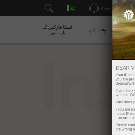
سپورٹ
انسٹا فارکس کے
ت
وقفہ لیں
بارے میں
In
DEAR V
Your IP addr
you are proh
deposit/with
If you thin
website. Ot
Why does yo
- you are u
- your IP d
- an error 
Please conf
the wrong o