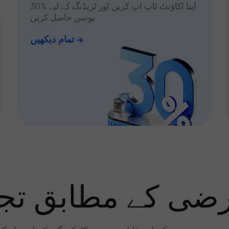
اپنا اکاؤنٹ ٹاپ اپ کریں اور ٹریڈنگ کے لیے %30
بونس حاصل کریں
تمام دیکھیں
رضی کے مطابق تجا