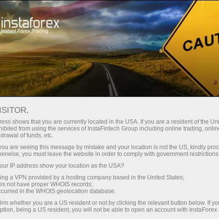
لوانا
تجارتی پلیٹ فارم
فوری اکاونٹ کھولیں
سرمایہ کاروں کے
شراکت داروں کے
 آموز کے لیے
مہما
لیے
لئے
staFo
ISITOR,
ess shows that you are currently located in the USA. If you are a resident of the Uni
ibited from using the services of InstaFintech Group including online trading, online
drawal of funds, etc.
k you are seeing this message by mistake and your location is not the US, kindly pro
herwise, you must leave the website in order to comply with government restrictions
ur IP address show your location as the USA?
sing a VPN provided by a hosting company based in the United States;
oes not have proper WHOIS records;
occurred in the WHOIS geolocation database.
irm whether you are a US resident or not by clicking the relevant button below. If y
ption, being a US resident, you will not be able to open an account with InstaForex