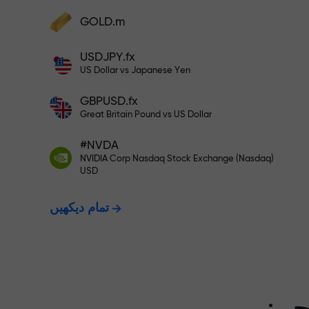
GOLD.m
فنڈز جمع کریں اور اپنے ڈپازٹ سے 1,000 گنا بڑا
بونس وصول کریں۔ X1000 کوئی ٹائپنگ
USDJPY.fx
ت - ہم آپ کے
نہیں ہے۔ ڈپازٹ جتنا بڑا ہوگا، اتنا
US Dollar vs Japanese Yen
ہی زیادہ ضرب ہوگا۔
GBPUSD.fx
ت دیتے ہیں۔
Great Britain Pound vs US Dollar
#NVDA
NVIDIA Corp Nasdaq Stock Exchange (Nasdaq)
X1000 تک کا بونس — مارکیٹ میں
USD
تمام دیکھیں
سے بڑا ضرب