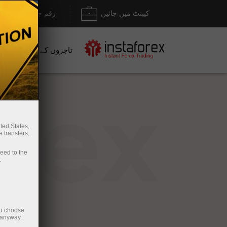
کیبنٹ میں جائیں
رقم جمع کروانا / نک
تاجروں کے لیے
نو
rex
ted States,
 transfers,
ceed to the
.
ou choose
 anyway.