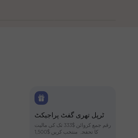
 بونس
ٹرپل تھری گفٹ پراجیکٹ
کے ساتھ تجزیات
یں حصہ
رقم جمع کروائن $333 تک کی مالیت
فاریکس، ک
فہ کریں
کا تحفحہ منتخب کریں $1,500