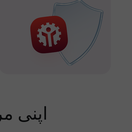
اپنی م