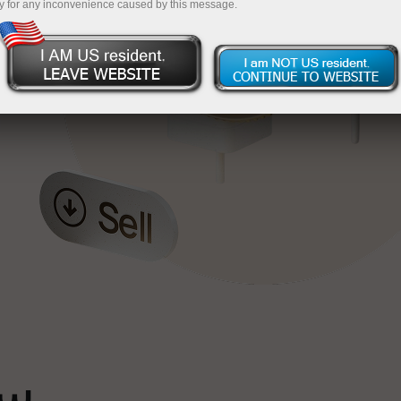
y for any inconvenience caused by this message.
خ
ٹ
سپ