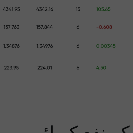
اپنے اکاونٹ میں جمع کروائیں $333 — اور حاصل کریں تک کا تحفہ $1,500
4341.95
4342.16
15
105.65
رے سے پاک تجار
157.763
157.844
6
-0.608
1.34876
1.34976
6
0.00345
منافع کی ضمان
223.95
224.01
6
4.50
سب 