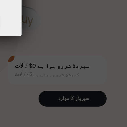
سپریڈ شروع ہوا ہے 0$ / لاٹ
کمیشن شروع ہوتی ہے $4 / لاٹ
سپریڈز کا موازنہ