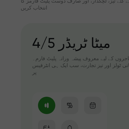
ے گئے تیز، لچکدار، اور صارف دوست پلیٹ فارمز کا
انتخاب کریں
میٹا ٹریڈر 4/5
 تاجروں کے لیے معروف پیشہ ورانہ پلیٹ فارم۔
اتی ٹولز اور تیز تجارت، سب ایک ہی انٹرفیس
پر