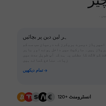
یز
یں۔
ہر لین دین پر بچائیں
اسپریڈز دوسرے بروکرز کے درمیان سب سے کم
ریڈز ہیں۔ مارکیٹ میں داخل ہونے اور باہر
ت کم لاگت کا مطلب یہ ہے کہ آپ طویل مدت میں
زیادہ منافع کماتے ہیں
تمام دیکھیں
120+ انسٹرومنٹ