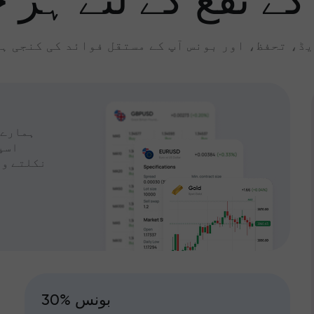
کے نفع کے لئے ہر چ
ڈ، تحفظ، اور بونس آپ کے مستقل فوائد کی کنجی ہ
ہمارے 
اسپ
نکلتے وق
30% بونس