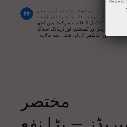
We are sorr
انسٹا فاریکس کے ساتھ، آپ واقعی
مسابقتی مواقع تک رسائی حاصل کرتے
ہیں: 1:5000 تک کا فائدہ، مارکیٹ میں کچھ
بہترین اسپریڈز اور کمیشنز، اور ٹریڈنگ اسٹاک
اور انڈیکس کے لیے فائدہ مند حالات۔
ہم نے ایک بونس سسٹم تیار کیا ہے جو ٹریڈنگ
کو مزید دلکش بناتا ہے۔ ہر انسٹا فاریکس
ا
کلائنٹ اپنے ڈپازٹ پر 30% تک کا بونس حاصل
کر سکتا ہے اور دیگر پروموشنز اور
صوصی پیشکشوں سے فائدہ اٹھا سکتا ہے۔
مختصر
ریک کی رفتار اور تجارت کی رفتار ایک
جیسی قدروں کا اشتراک کرتی ہے۔ ایلس
ریڈز — بڑا نفع
لوپرائس ٹریڈنگ کی دنیا میں ڈرائیو