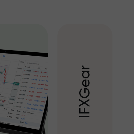
r
a
e
G
X
F
I