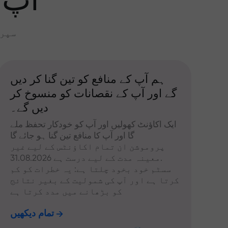
آپ 
سپری
ہم آپ کے منافع کو تین گنا کر دیں
گے اور آپ کے نقصانات کو منسوخ کر
دیں گے۔
ایک اکاؤنٹ کھولیں اور آپ کو خودکار تحفظ ملے
گا اور آپ کا منافع تین گنا ہو جائے گا
پروموشن ان تمام اکاؤنٹس کے لیے غیر
معینہ مدت کے لیے درست ہے 31.08.2026.
سسٹم خود بخود چلتا ہے: یہ خطرات کو کم
کرتا ہے اور آپ کی شمولیت کے بغیر نتائج
کو بڑھانے میں مدد کرتا ہے
تمام دیکھیں