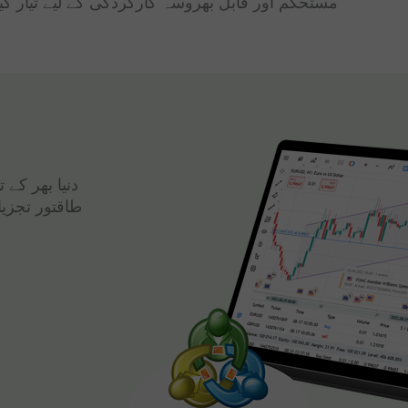
مستحکم اور قابل بھروسہ کارکردگی کے لیے تیار کی
دنیا بھر کے
طاقتور تجزی