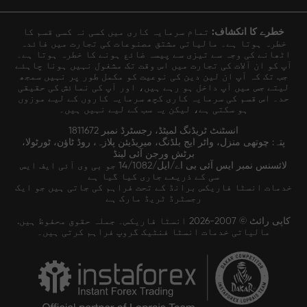
خطرے کا انکشاف:
تمام سرمایہ کاری میں کسی نہ کسی قسم کا
خطرہ ہوتا ہے۔ مالیاتی مشتق مصنوعات کی تجارت میں فائدہ
اٹھانے کی وجہ سے تیزی سے پیسہ ضائع ہونے کا خطرہ ہوتا ہے۔
آپ کو ان آلات کی تجارت میں اس وقت تک مشغول نہیں ہونا چاہئے
جب تک کہ آپ ان لین دین کی نوعیت کو مکمل طور پر نہیں سمجھ
لیتے جس میں آپ داخل ہو رہے ہیں، اور آپ کی نمائش کی حقیقی
حد۔ اس قسم کی سرمایہ کاری کچھ سرمایہ کاروں کے لیے موزوں
ہو سکتی ہے، لیکن یہ سب کے لیے نہیں ہیں۔
انسٹنٹ ٹریڈنگ لمیٹڈ، رجسٹرڈ نمبر 1811672
پتہ: چوتھی منزل، واٹر ایج بلڈنگ، میریڈیئن پلازہ، روڈ ٹاؤن، ٹورٹولا،
برٹش ورجن آئی لینڈ
لائسنس نمبر ایس آئی بی اے/ایل/14/1082 جو بی وی آئی ایف ایس
سی کے ذریعے جاری کیا گیا ہے
خدمات انسٹا فاریکس برانڈ کے تحت فراہم کی جاتی ہیں جو ایک
رجسٹرڈ ٹریڈ مارک ہے
کاپی رائٹ © 2007-2026 انسٹا فاریکس۔ جملہ حقوق محفوظ ہیں.
مالیاتی خدمات انسٹا فنٹیک گروپ فراہم کرتی ہیں۔