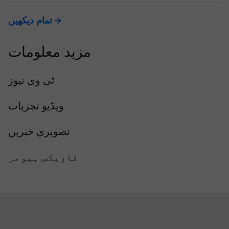
تمام دیکھیں
مزید معلومات
ٹی وی نیوز
ویڈیو تجزیات
تصویری خبریں
فاریکس ہیومر