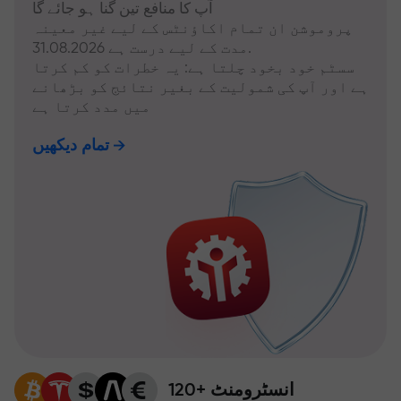
آپ کا منافع تین گنا ہو جائے گا
پروموشن ان تمام اکاؤنٹس کے لیے غیر معینہ
مدت کے لیے درست ہے 31.08.2026.
سسٹم خود بخود چلتا ہے: یہ خطرات کو کم کرتا
ہے اور آپ کی شمولیت کے بغیر نتائج کو بڑھانے
میں مدد کرتا ہے
تمام دیکھیں
120+ انسٹرومنٹ