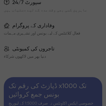
سپورٹ 24/7
ماہرین کسی بھی وقت مدد کے لیے دستیاب ہیں
وفاداری کے پروگرام
فعال کلائنٹس کے لیے بونس اور تشہیری مہمات
تاجروں کی کمیونٹی
دنیا بھر میں لاکھوں شرکاء
ڈپازٹ کی رقم تک x1000 تک
بونس جمع کروائیں
خصوصی ایکس اکاونٹس نہ صرف 1:5000 کے لیوریج