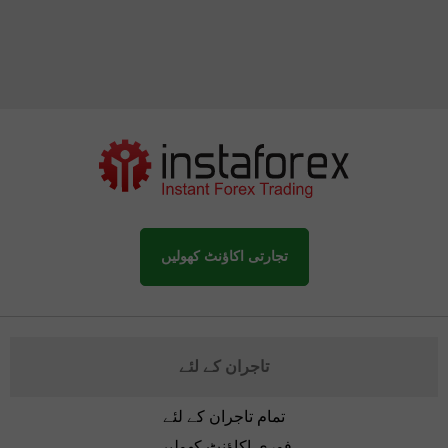
تجارتی اکاؤنٹ کھولیں
تاجران کے لئے
تمام تاجران کے لئے
فوری اکاؤنٹ کھولیں