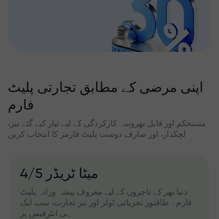
اپنی مرضی کے مطابق تجارتی پلیٹ
فارم
مستحکم اور قابل بھروسہ کارکردگی کے لیے تیار کیے گئے تیز،
لچکدار، اور صارف دوست پلیٹ فارمز کا انتخاب کریں
میٹا ٹریڈر 4/5
دنیا بھر کے تاجروں کے لیے معروف پیشہ ورانہ پلیٹ
فارم۔ طاقتور تجزیاتی ٹولز اور تیز تجارت، سب ایک
ہی انٹرفیس پر