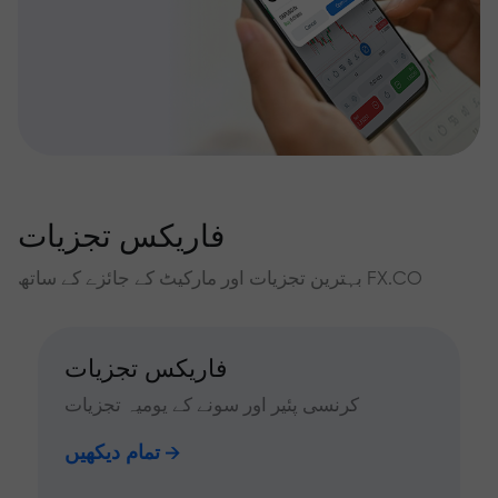
فاریکس تجزیات
بہترین تجزیات اور مارکیٹ کے جائزے کے ساتھ FX.CO
فاریکس تجزیات
کرنسی پئیر اور سونے کے یومیہ تجزیات
تمام دیکھیں