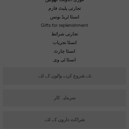
تجارتی پلیٹ فارم
انسٹا ٹریڈ بونس
Gifts for replenishment
تجارتی شرائط
انسٹا تجزیات
انسٹا چارٹ
انسٹا ٹی وی
نئے شروع کرنے والوں کے لئے
سرمایہ کار
شراکت داروں کے لئے