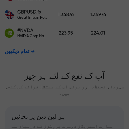
GBPUSD.fx
1.34876
1.34976
Great Britain Pound vs US Dollar
#NVDA
223.95
224.01
NVIDIA Corp Nasdaq Stock Exchange (Nasdaq) USD
تمام دیکھیں
آپ کے نفع کے لئے ہر چیز
سپریڈ، تحفظ، اور بونس آپ کے مستقل فوائد کی کنجی
ہیں۔
ہر لین دین پر بچائیں
ہمارے اسپریڈز دوسرے بروکرز کے درمیان سب