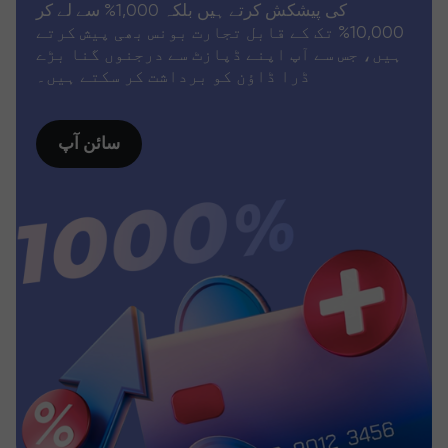
کی پیشکش کرتے ہیں بلکہ 1,000% سے لے کر
10,000% تک کے قابل تجارت بونس بھی پیش کرتے
ہیں، جس سے آپ اپنے ڈپازٹ سے درجنوں گنا بڑے
ڈرا ڈاؤن کو برداشت کر سکتے ہیں۔
سائن آپ