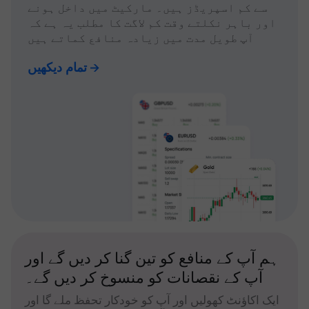
سے کم اسپریڈز ہیں۔ مارکیٹ میں داخل ہونے
اور باہر نکلتے وقت کم لاگت کا مطلب یہ ہے کہ
آپ طویل مدت میں زیادہ منافع کماتے ہیں
تمام دیکھیں
ہم آپ کے منافع کو تین گنا کر دیں گے اور
آپ کے نقصانات کو منسوخ کر دیں گے۔
ایک اکاؤنٹ کھولیں اور آپ کو خودکار تحفظ ملے گا اور