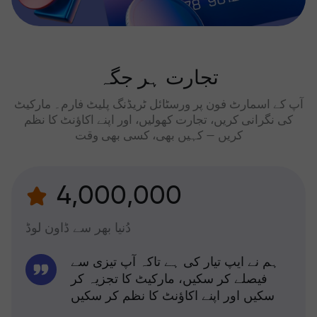
تجارت ہر جگہ
آپ کے اسمارٹ فون پر ورسٹائل ٹریڈنگ پلیٹ فارم۔ مارکیٹ
کی نگرانی کریں، تجارت کھولیں، اور اپنے اکاؤنٹ کا نظم
کریں — کہیں بھی، کسی بھی وقت
4,000,000
دُنیا بھر سے ڈاون لوڈ
ہم نے ایپ تیار کی ہے تاکہ آپ تیزی سے
فیصلے کر سکیں، مارکیٹ کا تجزیہ کر
سکیں اور اپنے اکاؤنٹ کا نظم کر سکیں