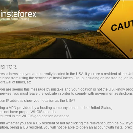
مختصر
سپریڈز — بڑا نفع
ISITOR,
ess shows that you are currently located in the USA. If you are a resident of the Uni
30% بونس
ibited from using the services of InstaFintech Group including online trading, online
انسٹا فاریکس کے ساتھ، آپ
drawal of funds, etc.
واقعی مسابقتی مواقع تک رسائی
ہر ڈیپازٹ پر
k you are seeing this message by mistake and your location is not the US, kindly pro
حاصل کرتے ہیں: 1:5000 تک کا فائدہ،
herwise, you must leave the website in order to comply with government restrictions
مارکیٹ میں کچھ بہترین اسپریڈز اور
ur IP address show your location as the USA?
رفتار
کمیشنز، اور ٹریڈنگ اسٹاک اور انڈیکس
sing a VPN provided by a hosting company based in the United States;
کے لیے فائدہ مند حالات۔
oes not have proper WHOIS records;
تجارت اور ہائی ویز پر
occurred in the WHOIS geolocation database.
irm whether you are a US resident or not by clicking the relevant button below. If y
ption, being a US resident, you will not be able to open an account with InstaForex
ہم نے ایک بونس سسٹم تیار کیا ہے جو
آپ کا اپنا گفٹ جیک پوٹ