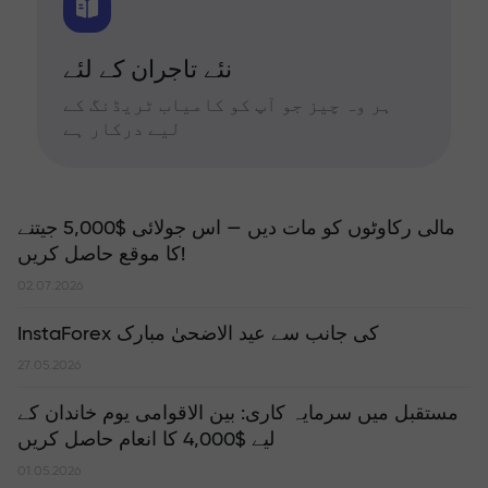
نئے تاجران کے لئے
ہر وہ چیز جو آپ کو کامیاب ٹریڈنگ کے
لیے درکار ہے
مالی رکاوٹوں کو مات دیں — اس جولائی $5,000 جیتنے
کا موقع حاصل کریں!
02.07.2026
InstaForex کی جانب سے عید الاضحیٰ مبارک
27.05.2026
مستقبل میں سرمایہ کاری: بین الاقوامی یوم خاندان کے
لیے $4,000 کا انعام حاصل کریں
01.05.2026