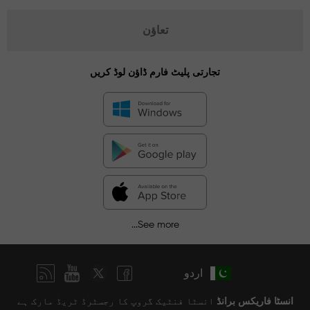
تعاؤن
تجارتی پلیٹ فارم ڈاؤن لوڈ کریں
See more...
اردو
انسٹا فاریکس برانڈ
انسٹا فنٹیک گروپ کا رجسٹرڈ ٹریڈ مارک ہے