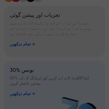
تجزیات اور پیشن گوئی
تجزیاتی مواد آپ کو مارکیٹ کے بارے میں
بصیرت فراہم کرتا ہے اور اعتماد کے ساتھ
تجارت کرنے میں آپ کی مدد کرتا ہے
تمام دیکھیں
30% بونس
اپنا اکاؤنٹ ٹاپ اپ کریں اور ٹریڈنگ کے لیے %30
بونس حاصل کریں
تمام دیکھیں