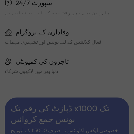
سپورٹ 24/7
ماہرین کسی بھی وقت مدد کے لیے دستیاب ہیں
وفاداری کے پروگرام
فعال کلائنٹس کے لیے بونس اور تشہیری مہمات
تاجروں کی کمیونٹی
دنیا بھر میں لاکھوں شرکاء
ڈپازٹ کی رقم تک x1000 تک
بونس جمع کروائیں
خصوصی ایکس اکاونٹس نہ صرف 1:5000 کے لیوریج