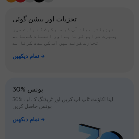
تجزیات اور پیشن گوئی
تجزیاتی مواد آپ کو مارکیٹ کے بارے میں
بصیرت فراہم کرتا ہے اور اعتماد کے ساتھ
تجارت کرنے میں آپ کی مدد کرتا ہے
تمام دیکھیں
30% بونس
اپنا اکاؤنٹ ٹاپ اپ کریں اور ٹریڈنگ کے لیے %30
بونس حاصل کریں
تمام دیکھیں