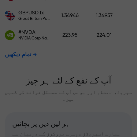
GBPUSD.fx
1.34946
1.34957
Great Britain Pound vs US Dollar
#NVDA
223.95
224.01
NVIDIA Corp Nasdaq Stock Exchange (Nasdaq) USD
تمام دیکھیں
آپ کے نفع کے لئے ہر چیز
سپریڈ، تحفظ، اور بونس آپ کے مستقل فوائد کی کنجی
ہیں۔
ہر لین دین پر بچائیں
ہمارے اسپریڈز دوسرے بروکرز کے درمیان سب