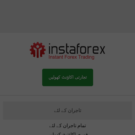
تجارتی اکاؤنٹ کھولیں
تاجران کے لئے
تمام تاجران کے لئے
فوری اکاؤنٹ کھولیں