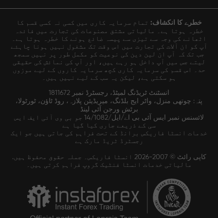
خطرے کا انکشاف:
تمام سرمایہ کاری میں کسی نہ کسی قسم کا
خطرہ ہوتا ہے۔ مالیاتی مشتق مصنوعات کی تجارت میں فائدہ
اٹھانے کی وجہ سے تیزی سے پیسہ ضائع ہونے کا خطرہ ہوتا ہے۔
آپ کو ان آلات کی تجارت میں اس وقت تک مشغول نہیں ہونا چاہئے
جب تک کہ آپ ان لین دین کی نوعیت کو مکمل طور پر نہیں سمجھ
لیتے جس میں آپ داخل ہو رہے ہیں، اور آپ کی نمائش کی حقیقی
حد۔ اس قسم کی سرمایہ کاری کچھ سرمایہ کاروں کے لیے موزوں
ہو سکتی ہے، لیکن یہ سب کے لیے نہیں ہیں۔
انسٹنٹ ٹریڈنگ لمیٹڈ، رجسٹرڈ نمبر 1811672
پتہ: چوتھی منزل، واٹر ایج بلڈنگ، میریڈیئن پلازہ، روڈ ٹاؤن، ٹورٹولا،
برٹش ورجن آئی لینڈ
لائسنس نمبر ایس آئی بی اے/ایل/14/1082 جو بی وی آئی ایف ایس
سی کے ذریعے جاری کیا گیا ہے
خدمات انسٹا فاریکس برانڈ کے تحت فراہم کی جاتی ہیں جو ایک
رجسٹرڈ ٹریڈ مارک ہے
کاپی رائٹ © 2007-2026 انسٹا فاریکس۔ جملہ حقوق محفوظ ہیں.
مالیاتی خدمات انسٹا فنٹیک گروپ فراہم کرتی ہیں۔