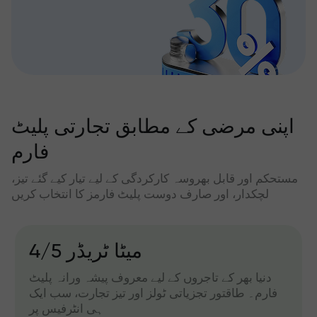
اپنی مرضی کے مطابق تجارتی پلیٹ
فارم
مستحکم اور قابل بھروسہ کارکردگی کے لیے تیار کیے گئے تیز،
لچکدار، اور صارف دوست پلیٹ فارمز کا انتخاب کریں
میٹا ٹریڈر 4/5
دنیا بھر کے تاجروں کے لیے معروف پیشہ ورانہ پلیٹ
فارم۔ طاقتور تجزیاتی ٹولز اور تیز تجارت، سب ایک
ہی انٹرفیس پر