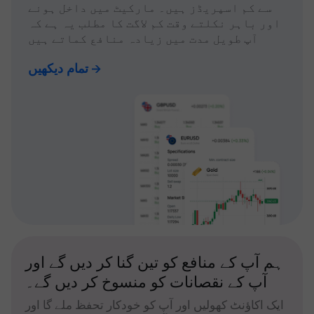
سے کم اسپریڈز ہیں۔ مارکیٹ میں داخل ہونے
اور باہر نکلتے وقت کم لاگت کا مطلب یہ ہے کہ
آپ طویل مدت میں زیادہ منافع کماتے ہیں
تمام دیکھیں
ہم آپ کے منافع کو تین گنا کر دیں گے اور
آپ کے نقصانات کو منسوخ کر دیں گے۔
ایک اکاؤنٹ کھولیں اور آپ کو خودکار تحفظ ملے گا اور