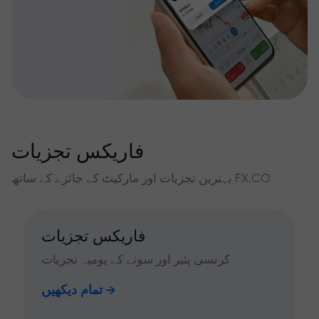
فاریکس تجزیات
بہترین تجزیات اور مارکیٹ کے جائزے کے ساتھ FX.CO
فاریکس تجزیات
کرنسی پئیر اور سونے کے یومیہ تجزیات
تمام دیکھیں