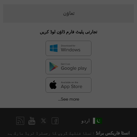
تعاؤن
تجارتی پلیٹ فارم ڈاؤن لوڈ کریں
See more...
اردو
انسٹا فاریکس برانڈ
انسٹا فنٹیک گروپ کا رجسٹرڈ ٹریڈ مارک ہے