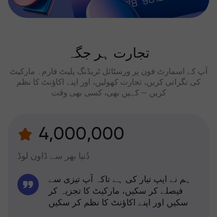
تجارت ہر جگہ
آپ کے اسمارٹ فون پر ورسٹائل ٹریڈنگ پلیٹ فارم۔ مارکیٹ
کی نگرانی کریں، تجارت کھولیں، اور اپنے اکاؤنٹ کا نظم
کریں — کہیں بھی، کسی بھی وقت
4,000,000
دُنیا بھر سے ڈاون لوڈ
ہم نے ایپ تیار کی ہے تاکہ آپ تیزی سے
فیصلے کر سکیں، مارکیٹ کا تجزیہ کر
سکیں اور اپنے اکاؤنٹ کا نظم کر سکیں