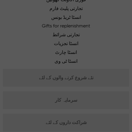
تجارتی پلیٹ فارم
انسٹا ٹریڈ بونس
Gifts for replenishment
تجارتی شرائط
انسٹا تجزیات
انسٹا چارٹ
انسٹا ٹی وی
نئے شروع کرنے والوں کے لئے
سرمایہ کار
شراکت داروں کے لئے