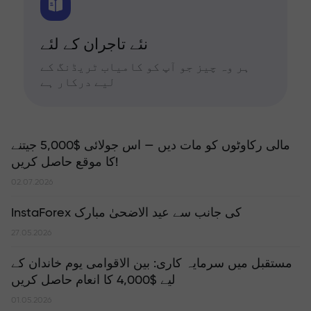
نئے تاجران کے لئے
ہر وہ چیز جو آپ کو کامیاب ٹریڈنگ کے
لیے درکار ہے
مالی رکاوٹوں کو مات دیں — اس جولائی $5,000 جیتنے
کا موقع حاصل کریں!
02.07.2026
InstaForex کی جانب سے عید الاضحیٰ مبارک
27.05.2026
مستقبل میں سرمایہ کاری: بین الاقوامی یوم خاندان کے
لیے $4,000 کا انعام حاصل کریں
01.05.2026