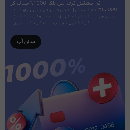
کی پیشکش کرتے ہیں بلکہ 1,000% سے لے کر
10,000% تک کے قابل تجارت بونس بھی پیش کرتے
ہیں، جس سے آپ اپنے ڈپازٹ سے درجنوں گنا بڑے
ڈرا ڈاؤن کو برداشت کر سکتے ہیں۔
سائن آپ