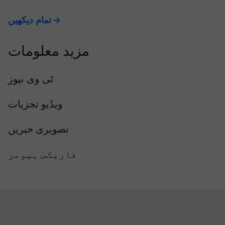
تمام دیکھیں
مزید معلومات
ٹی وی نیوز
ویڈیو تجزیات
تصویری خبریں
فاریکس ہیومر