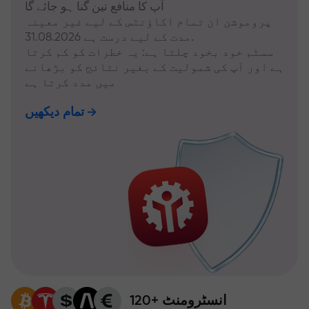
آپ کا منافع تین گنا ہو جائے گا
پروموشن ان تمام اکاؤنٹس کے لیے غیر معینہ
مدت کے لیے درست ہے 31.08.2026.
سسٹم خود بخود چلتا ہے: یہ خطرات کو کم کرتا
ہے اور آپ کی شمولیت کے بغیر نتائج کو بڑھانے
میں مدد کرتا ہے
تمام دیکھیں
120+ انسٹرومنٹ