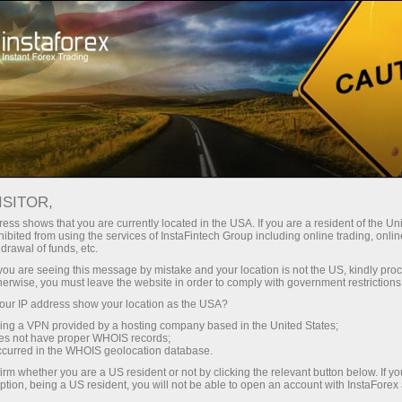
مختصر
سپریڈز — بڑا نفع
ISITOR,
ess shows that you are currently located in the USA. If you are a resident of the Uni
30% بونس
ibited from using the services of InstaFintech Group including online trading, online
انسٹا فاریکس کے ساتھ، آپ
drawal of funds, etc.
واقعی مسابقتی مواقع تک رسائی
ہر ڈیپازٹ پر
k you are seeing this message by mistake and your location is not the US, kindly pro
حاصل کرتے ہیں: 1:5000 تک کا فائدہ،
herwise, you must leave the website in order to comply with government restrictions
مارکیٹ میں کچھ بہترین اسپریڈز اور
ur IP address show your location as the USA?
رفتار
کمیشنز، اور ٹریڈنگ اسٹاک اور انڈیکس
sing a VPN provided by a hosting company based in the United States;
کے لیے فائدہ مند حالات۔
oes not have proper WHOIS records;
تجارت اور ہائی ویز پر
occurred in the WHOIS geolocation database.
irm whether you are a US resident or not by clicking the relevant button below. If y
ption, being a US resident, you will not be able to open an account with InstaForex
ہم نے ایک بونس سسٹم تیار کیا ہے جو
آپ کا اپنا گفٹ جیک پوٹ