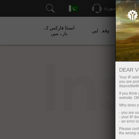
سپورٹ
انسٹا فارکس کے
ت
وقفہ لیں
بارے میں
In
DEAR V
Your IP addr
you are proh
deposit/with
If you thin
website. Ot
Why does yo
- you are u
- your IP d
- an error 
Please conf
the wrong o