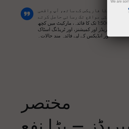
We are sorr
انسٹا فاریکس کے ساتھ، آپ واقعی
مسابقتی مواقع تک رسائی حاصل کرتے
ہیں: 1:5000 تک کا فائدہ، مارکیٹ میں کچھ
بہترین اسپریڈز اور کمیشنز، اور ٹریڈنگ اسٹاک
اور انڈیکس کے لیے فائدہ مند حالات۔
ہم نے ایک بونس سسٹم تیار کیا ہے جو ٹریڈنگ
کو مزید دلکش بناتا ہے۔ ہر انسٹا فاریکس
ا
کلائنٹ اپنے ڈپازٹ پر 30% تک کا بونس حاصل
کر سکتا ہے اور دیگر پروموشنز اور
صوصی پیشکشوں سے فائدہ اٹھا سکتا ہے۔
مختصر
ریک کی رفتار اور تجارت کی رفتار ایک
جیسی قدروں کا اشتراک کرتی ہے۔ ایلس
ریڈز — بڑا نفع
لوپرائس ٹریڈنگ کی دنیا میں ڈرائیو