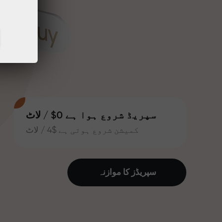
سپریڈ شروع ہوا ہے 0$ / لاٹ
کمیشن شروع ہوتی ہے $4 / لاٹ
سپریڈز کا موازنہ