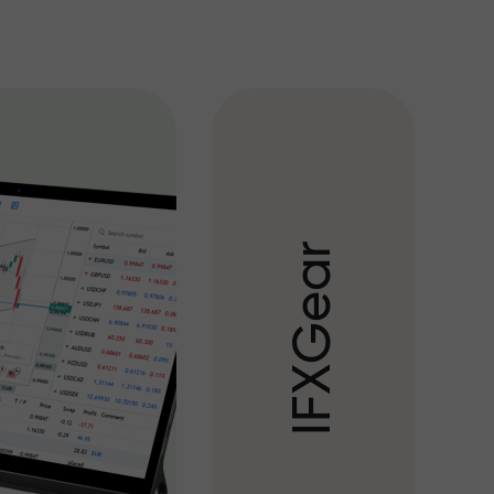
r
a
e
G
X
F
I