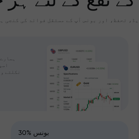
کے نفع کے لئے ہر چ
ڈ، تحفظ، اور بونس آپ کے مستقل فوائد کی کنجی ہ
ہمارے 
اسپ
نکلتے وق
30% بونس