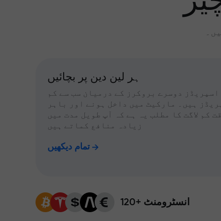
یز
یں۔
ہر لین دین پر بچائیں
اسپریڈز دوسرے بروکرز کے درمیان سب سے کم
ریڈز ہیں۔ مارکیٹ میں داخل ہونے اور باہر
ت کم لاگت کا مطلب یہ ہے کہ آپ طویل مدت میں
زیادہ منافع کماتے ہیں
تمام دیکھیں
120+ انسٹرومنٹ