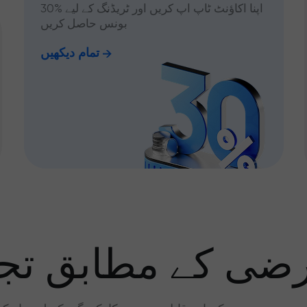
اپنا اکاؤنٹ ٹاپ اپ کریں اور ٹریڈنگ کے لیے %30
بونس حاصل کریں
تمام دیکھیں
رضی کے مطابق تجا