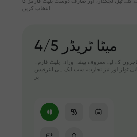
ے گئے تیز، لچکدار، اور صارف دوست پلیٹ فارمز کا
انتخاب کریں
میٹا ٹریڈر 4/5
 تاجروں کے لیے معروف پیشہ ورانہ پلیٹ فارم۔
اتی ٹولز اور تیز تجارت، سب ایک ہی انٹرفیس
پر