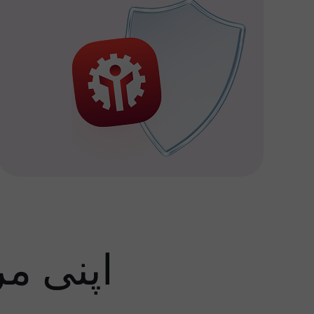
اپنی م