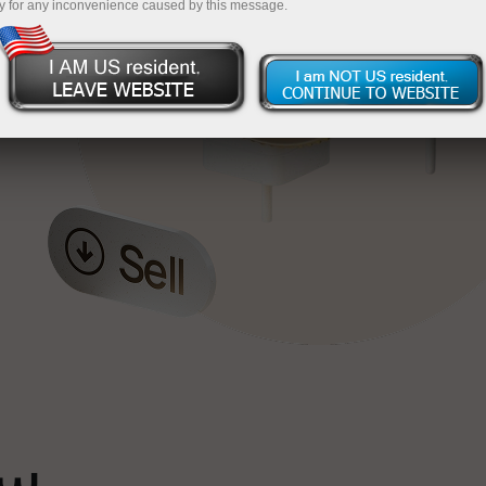
y for any inconvenience caused by this message.
خ
ٹ
سپ