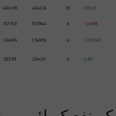
اپنے اکاونٹ میں جمع کروائیں $333 — اور حاصل کریں تک کا تحفہ $1,500
4341.95
4342.16
15
105.65
رے سے پاک تجار
157.763
157.844
6
-0.608
1.34876
1.34976
6
0.00345
منافع کی ضمان
223.95
224.01
6
4.50
سب 