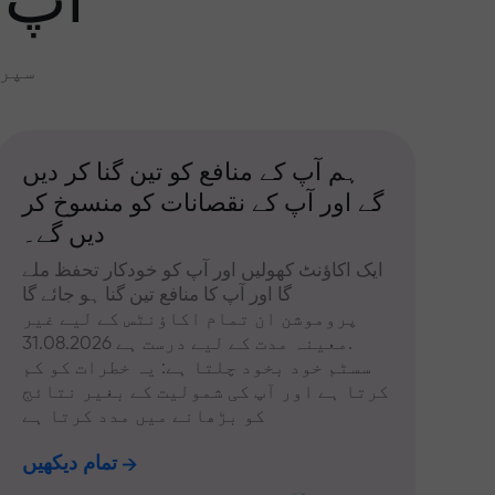
آپ 
سپری
ہم آپ کے منافع کو تین گنا کر دیں
گے اور آپ کے نقصانات کو منسوخ کر
دیں گے۔
ایک اکاؤنٹ کھولیں اور آپ کو خودکار تحفظ ملے
گا اور آپ کا منافع تین گنا ہو جائے گا
پروموشن ان تمام اکاؤنٹس کے لیے غیر
معینہ مدت کے لیے درست ہے 31.08.2026.
سسٹم خود بخود چلتا ہے: یہ خطرات کو کم
کرتا ہے اور آپ کی شمولیت کے بغیر نتائج
کو بڑھانے میں مدد کرتا ہے
تمام دیکھیں