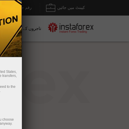
کیبنٹ میں جائیں
رقم جمع کروانا / نک
تاجروں کے لیے
نو
rex
ted States,
 transfers,
ceed to the
.
ou choose
 anyway.