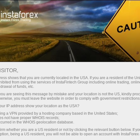
لوانا
تجارتی پلیٹ فارم
فوری اکاونٹ کھولیں
سرمایہ کاروں کے
شراکت داروں کے
 آموز کے لیے
مہما
لیے
لئے
staFo
ISITOR,
ess shows that you are currently located in the USA. If you are a resident of the Uni
ibited from using the services of InstaFintech Group including online trading, online
drawal of funds, etc.
k you are seeing this message by mistake and your location is not the US, kindly pro
herwise, you must leave the website in order to comply with government restrictions
ur IP address show your location as the USA?
sing a VPN provided by a hosting company based in the United States;
oes not have proper WHOIS records;
occurred in the WHOIS geolocation database.
irm whether you are a US resident or not by clicking the relevant button below. If y
ption, being a US resident, you will not be able to open an account with InstaForex