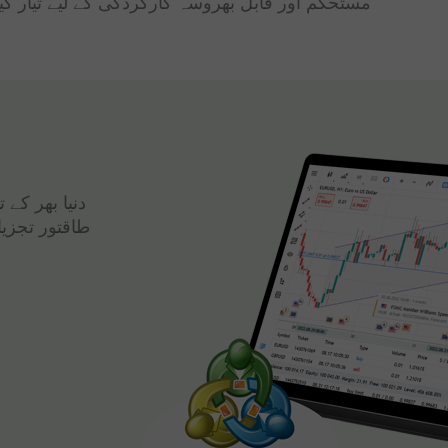
مستحکم اور قابل بھروسہ کارکردگی کے لیے تیار کی
دنیا بھر کے
طاقتور تجزی