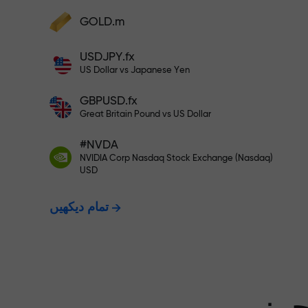
GOLD.m
فنڈز جمع کریں اور اپنے ڈپازٹ سے 1,000 گنا بڑا
بونس وصول کریں۔ X1000 کوئی ٹائپنگ
USDJPY.fx
ت - ہم آپ کے
نہیں ہے۔ ڈپازٹ جتنا بڑا ہوگا، اتنا
US Dollar vs Japanese Yen
ہی زیادہ ضرب ہوگا۔
GBPUSD.fx
ت دیتے ہیں۔
Great Britain Pound vs US Dollar
#NVDA
NVIDIA Corp Nasdaq Stock Exchange (Nasdaq)
X1000 تک کا بونس — مارکیٹ میں
USD
تمام دیکھیں
سے بڑا ضرب