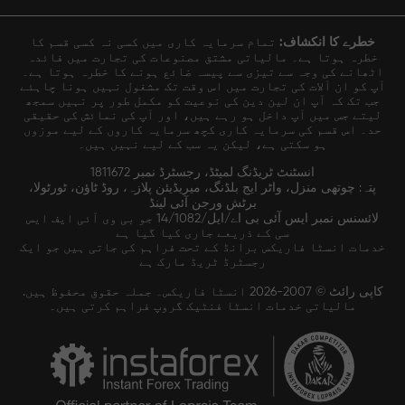
خطرے کا انکشاف:
تمام سرمایہ کاری میں کسی نہ کسی قسم کا
خطرہ ہوتا ہے۔ مالیاتی مشتق مصنوعات کی تجارت میں فائدہ
اٹھانے کی وجہ سے تیزی سے پیسہ ضائع ہونے کا خطرہ ہوتا ہے۔
آپ کو ان آلات کی تجارت میں اس وقت تک مشغول نہیں ہونا چاہئے
جب تک کہ آپ ان لین دین کی نوعیت کو مکمل طور پر نہیں سمجھ
لیتے جس میں آپ داخل ہو رہے ہیں، اور آپ کی نمائش کی حقیقی
حد۔ اس قسم کی سرمایہ کاری کچھ سرمایہ کاروں کے لیے موزوں
ہو سکتی ہے، لیکن یہ سب کے لیے نہیں ہیں۔
انسٹنٹ ٹریڈنگ لمیٹڈ، رجسٹرڈ نمبر 1811672
پتہ: چوتھی منزل، واٹر ایج بلڈنگ، میریڈیئن پلازہ، روڈ ٹاؤن، ٹورٹولا،
برٹش ورجن آئی لینڈ
لائسنس نمبر ایس آئی بی اے/ایل/14/1082 جو بی وی آئی ایف ایس
سی کے ذریعے جاری کیا گیا ہے
خدمات انسٹا فاریکس برانڈ کے تحت فراہم کی جاتی ہیں جو ایک
رجسٹرڈ ٹریڈ مارک ہے
کاپی رائٹ © 2007-2026 انسٹا فاریکس۔ جملہ حقوق محفوظ ہیں.
مالیاتی خدمات انسٹا فنٹیک گروپ فراہم کرتی ہیں۔