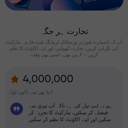
تجارت ہر جگہ
آپ کے اسمارٹ فون پر ورسٹائل ٹریڈنگ پلیٹ فارم۔ مارکیٹ
کی نگرانی کریں، تجارت کھولیں، اور اپنے اکاؤنٹ کا نظم
کریں — کہیں بھی، کسی بھی وقت
4,000,000
دُنیا بھر سے ڈاون لوڈ
ہم نے ایپ تیار کی ہے تاکہ آپ تیزی سے
فیصلے کر سکیں، مارکیٹ کا تجزیہ کر
سکیں اور اپنے اکاؤنٹ کا نظم کر سکیں