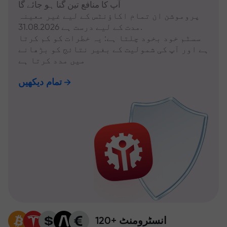
آپ کا منافع تین گنا ہو جائے گا
پروموشن ان تمام اکاؤنٹس کے لیے غیر معینہ
مدت کے لیے درست ہے 31.08.2026.
سسٹم خود بخود چلتا ہے: یہ خطرات کو کم کرتا
ہے اور آپ کی شمولیت کے بغیر نتائج کو بڑھانے
میں مدد کرتا ہے
تمام دیکھیں
120+ انسٹرومنٹ