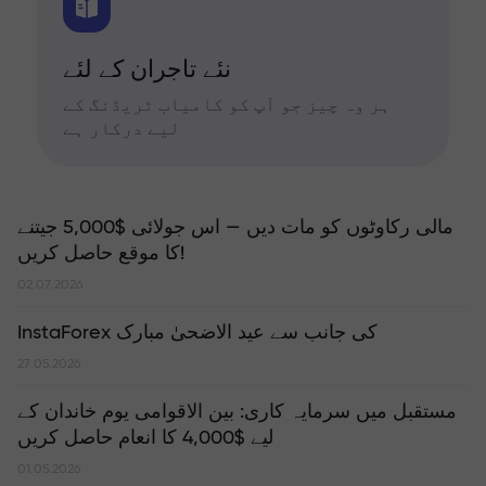
نئے تاجران کے لئے
ہر وہ چیز جو آپ کو کامیاب ٹریڈنگ کے
لیے درکار ہے
مالی رکاوٹوں کو مات دیں — اس جولائی $5,000 جیتنے
کا موقع حاصل کریں!
02.07.2026
InstaForex کی جانب سے عید الاضحیٰ مبارک
27.05.2026
مستقبل میں سرمایہ کاری: بین الاقوامی یوم خاندان کے
لیے $4,000 کا انعام حاصل کریں
01.05.2026