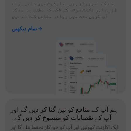
سے کم اسپریڈز ہیں۔ مارکیٹ میں داخل ہونے
اور باہر نکلتے وقت کم لاگت کا مطلب یہ ہے کہ
آپ طویل مدت میں زیادہ منافع کماتے ہیں
تمام دیکھیں
ہم آپ کے منافع کو تین گنا کر دیں گے اور
آپ کے نقصانات کو منسوخ کر دیں گے۔
ایک اکاؤنٹ کھولیں اور آپ کو خودکار تحفظ ملے گا اور