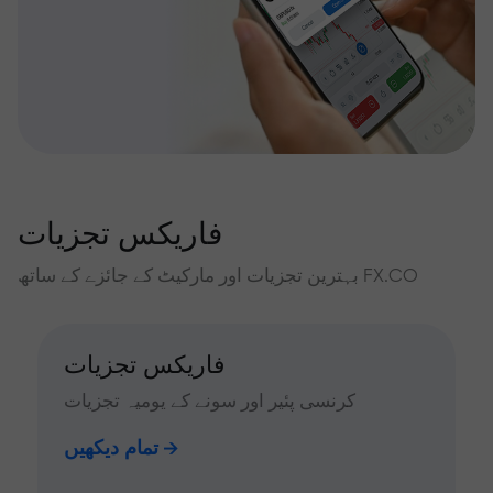
فاریکس تجزیات
بہترین تجزیات اور مارکیٹ کے جائزے کے ساتھ FX.CO
فاریکس تجزیات
کرنسی پئیر اور سونے کے یومیہ تجزیات
تمام دیکھیں