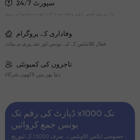
سپورٹ 24/7
ماہرین کسی بھی وقت مدد کے لیے دستیاب ہیں
وفاداری کے پروگرام
فعال کلائنٹس کے لیے بونس اور تشہیری مہمات
تاجروں کی کمیونٹی
دنیا بھر میں لاکھوں شرکاء
ڈپازٹ کی رقم تک x1000 تک
بونس جمع کروائیں
خصوصی ایکس اکاونٹس نہ صرف 1:5000 کے لیوریج