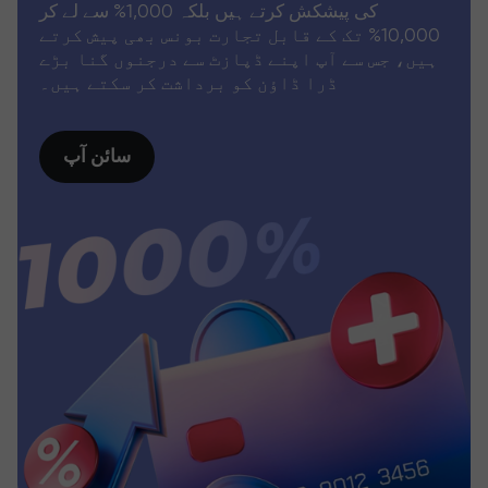
کی پیشکش کرتے ہیں بلکہ 1,000% سے لے کر
10,000% تک کے قابل تجارت بونس بھی پیش کرتے
ہیں، جس سے آپ اپنے ڈپازٹ سے درجنوں گنا بڑے
ڈرا ڈاؤن کو برداشت کر سکتے ہیں۔
سائن آپ