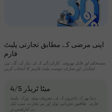
اپنی مرضی کے مطابق تجارتی پلیٹ
فارم
مستحکم اور قابل بھروسہ کارکردگی کے لیے تیار کیے گئے تیز،
لچکدار، اور صارف دوست پلیٹ فارمز کا انتخاب کریں
میٹا ٹریڈر 4/5
دنیا بھر کے تاجروں کے لیے معروف پیشہ ورانہ پلیٹ
فارم۔ طاقتور تجزیاتی ٹولز اور تیز تجارت، سب ایک
ہی انٹرفیس پر