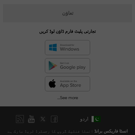
تعاؤن
تجارتی پلیٹ فارم ڈاؤن لوڈ کریں
See more...
اردو
انسٹا فاریکس برانڈ
انسٹا فنٹیک گروپ کا رجسٹرڈ ٹریڈ مارک ہے