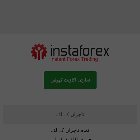
تجارتی اکاؤنٹ کھولیں
تاجران کے لئے
تمام تاجران کے لئے
فوری اکاؤنٹ کھولیں