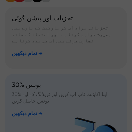
تجزیات اور پیشن گوئی
تجزیاتی مواد آپ کو مارکیٹ کے بارے میں
بصیرت فراہم کرتا ہے اور اعتماد کے ساتھ
تجارت کرنے میں آپ کی مدد کرتا ہے
تمام دیکھیں
30% بونس
اپنا اکاؤنٹ ٹاپ اپ کریں اور ٹریڈنگ کے لیے %30
بونس حاصل کریں
تمام دیکھیں