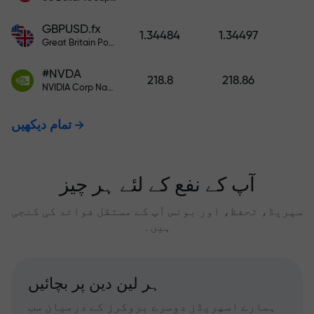
GBPUSD.fx
1.34484
1.34497
Great Britain Pound vs US Dollar
#NVDA
218.8
218.86
NVIDIA Corp Nasdaq Stock Exchange (Nasdaq) USD
تمام دیکھیں
آپ کے نفع کے لئے ہر چیز
سپریڈ، تحفظ، اور بونس آپ کے مستقل فوائد کی کنجی
ہیں۔
ہر لین دین پر بچائیں
ہمارے اسپریڈز دوسرے بروکرز کے درمیان سب