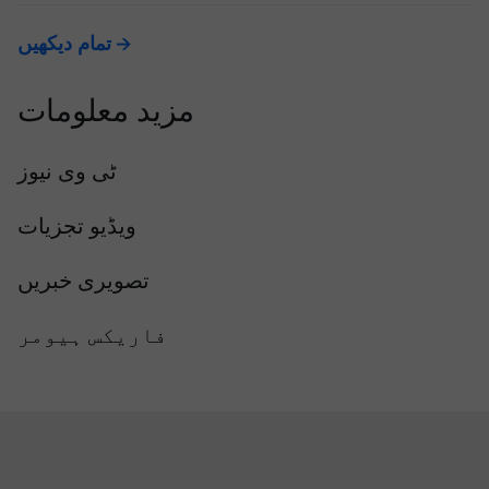
تمام دیکھیں
مزید معلومات
ٹی وی نیوز
ویڈیو تجزیات
تصویری خبریں
فاریکس ہیومر