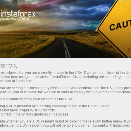
مختصر
سپریڈز — بڑا نفع
ISITOR,
ess shows that you are currently located in the USA. If you are a resident of the Uni
30% بونس
ibited from using the services of InstaFintech Group including online trading, online
انسٹا فاریکس کے ساتھ، آپ
drawal of funds, etc.
واقعی مسابقتی مواقع تک رسائی
ہر ڈیپازٹ پر
k you are seeing this message by mistake and your location is not the US, kindly pro
حاصل کرتے ہیں: 1:5000 تک کا فائدہ،
herwise, you must leave the website in order to comply with government restrictions
مارکیٹ میں کچھ بہترین اسپریڈز اور
ur IP address show your location as the USA?
رفتار
کمیشنز، اور ٹریڈنگ اسٹاک اور انڈیکس
sing a VPN provided by a hosting company based in the United States;
کے لیے فائدہ مند حالات۔
oes not have proper WHOIS records;
تجارت اور ہائی ویز پر
occurred in the WHOIS geolocation database.
irm whether you are a US resident or not by clicking the relevant button below. If y
ption, being a US resident, you will not be able to open an account with InstaForex
ہم نے ایک بونس سسٹم تیار کیا ہے جو
آپ کا اپنا گفٹ جیک پوٹ