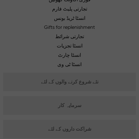
تجارتی پلیٹ فارم
انسٹا ٹریڈ بونس
Gifts for replenishment
تجارتی شرائط
انسٹا تجزیات
انسٹا چارٹ
انسٹا ٹی وی
نئے شروع کرنے والوں کے لئے
سرمایہ کار
شراکت داروں کے لئے