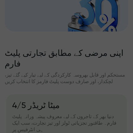
اپنی مرضی کے مطابق تجارتی پلیٹ
فارم
مستحکم اور قابل بھروسہ کارکردگی کے لیے تیار کیے گئے تیز،
لچکدار، اور صارف دوست پلیٹ فارمز کا انتخاب کریں
میٹا ٹریڈر 4/5
دنیا بھر کے تاجروں کے لیے معروف پیشہ ورانہ پلیٹ
فارم۔ طاقتور تجزیاتی ٹولز اور تیز تجارت، سب ایک
ہی انٹرفیس پر