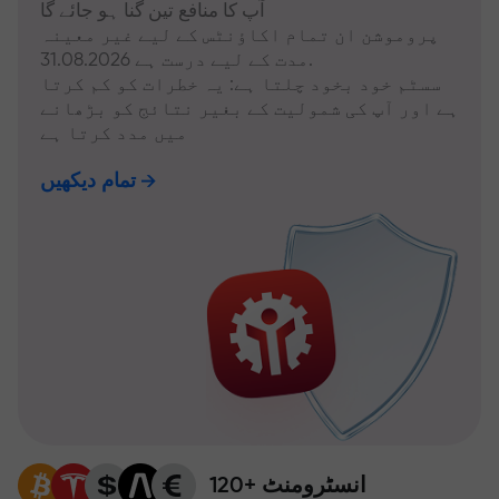
آپ کا منافع تین گنا ہو جائے گا
پروموشن ان تمام اکاؤنٹس کے لیے غیر معینہ
مدت کے لیے درست ہے 31.08.2026.
سسٹم خود بخود چلتا ہے: یہ خطرات کو کم کرتا
ہے اور آپ کی شمولیت کے بغیر نتائج کو بڑھانے
میں مدد کرتا ہے
تمام دیکھیں
120+ انسٹرومنٹ