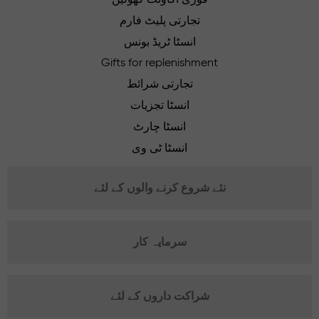
تجارتی پلیٹ فارم
انسٹا ٹریڈ بونس
Gifts for replenishment
تجارتی شرائط
انسٹا تجزیات
انسٹا چارٹ
انسٹا ٹی وی
نئے شروع کرنے والوں کے لئے
سرمایہ کار
شراکت داروں کے لئے