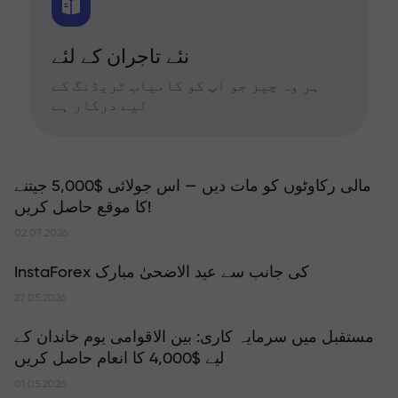
نئے تاجران کے لئے
ہر وہ چیز جو آپ کو کامیاب ٹریڈنگ کے
لیے درکار ہے
مالی رکاوٹوں کو مات دیں — اس جولائی $5,000 جیتنے
کا موقع حاصل کریں!
02.07.2026
InstaForex کی جانب سے عید الاضحیٰ مبارک
27.05.2026
مستقبل میں سرمایہ کاری: بین الاقوامی یوم خاندان کے
لیے $4,000 کا انعام حاصل کریں
01.05.2026