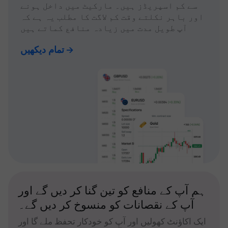
سے کم اسپریڈز ہیں۔ مارکیٹ میں داخل ہونے
اور باہر نکلتے وقت کم لاگت کا مطلب یہ ہے کہ
آپ طویل مدت میں زیادہ منافع کماتے ہیں
تمام دیکھیں
ہم آپ کے منافع کو تین گنا کر دیں گے اور
آپ کے نقصانات کو منسوخ کر دیں گے۔
ایک اکاؤنٹ کھولیں اور آپ کو خودکار تحفظ ملے گا اور