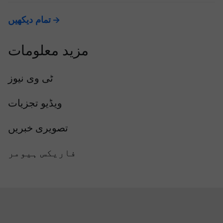
تمام دیکھیں
مزید معلومات
ٹی وی نیوز
ویڈیو تجزیات
تصویری خبریں
فاریکس ہیومر