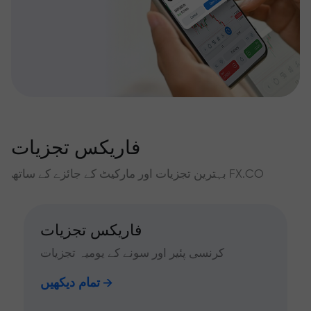
فاریکس تجزیات
بہترین تجزیات اور مارکیٹ کے جائزے کے ساتھ FX.CO
فاریکس تجزیات
کرنسی پئیر اور سونے کے یومیہ تجزیات
تمام دیکھیں