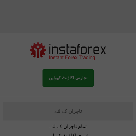
تجارتی اکاؤنٹ کھولیں
تاجران کے لئے
تمام تاجران کے لئے
فوری اکاؤنٹ کھولیں