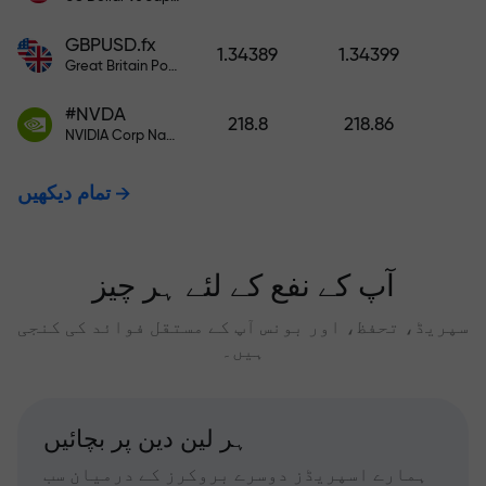
GBPUSD.fx
1.34389
1.34399
Great Britain Pound vs US Dollar
#NVDA
218.8
218.86
NVIDIA Corp Nasdaq Stock Exchange (Nasdaq) USD
تمام دیکھیں
آپ کے نفع کے لئے ہر چیز
سپریڈ، تحفظ، اور بونس آپ کے مستقل فوائد کی کنجی
ہیں۔
ہر لین دین پر بچائیں
ہمارے اسپریڈز دوسرے بروکرز کے درمیان سب