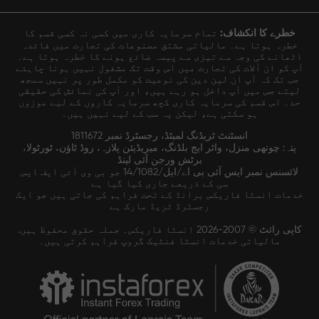
خطرے کا انکشاف:
تمام سرمایہ کاری میں کسی نہ کسی قسم کا
خطرہ ہوتا ہے۔ مالیاتی مشتق مصنوعات کی تجارت میں فائدہ
اٹھانے کی وجہ سے تیزی سے پیسہ ضائع ہونے کا خطرہ ہوتا ہے۔
آپ کو ان آلات کی تجارت میں اس وقت تک مشغول نہیں ہونا چاہئے
جب تک کہ آپ ان لین دین کی نوعیت کو مکمل طور پر نہیں سمجھ
لیتے جس میں آپ داخل ہو رہے ہیں، اور آپ کی نمائش کی حقیقی
حد۔ اس قسم کی سرمایہ کاری کچھ سرمایہ کاروں کے لیے موزوں
ہو سکتی ہے، لیکن یہ سب کے لیے نہیں ہیں۔
انسٹنٹ ٹریڈنگ لمیٹڈ، رجسٹرڈ نمبر 1811672
پتہ: چوتھی منزل، واٹر ایج بلڈنگ، میریڈیئن پلازہ، روڈ ٹاؤن، ٹورٹولا،
برٹش ورجن آئی لینڈ
لائسنس نمبر ایس آئی بی اے/ایل/14/1082 جو بی وی آئی ایف ایس
سی کے ذریعے جاری کیا گیا ہے
خدمات انسٹا فاریکس برانڈ کے تحت فراہم کی جاتی ہیں جو ایک
رجسٹرڈ ٹریڈ مارک ہے
کاپی رائٹ © 2007-2026 انسٹا فاریکس۔ جملہ حقوق محفوظ ہیں.
مالیاتی خدمات انسٹا فنٹیک گروپ فراہم کرتی ہیں۔