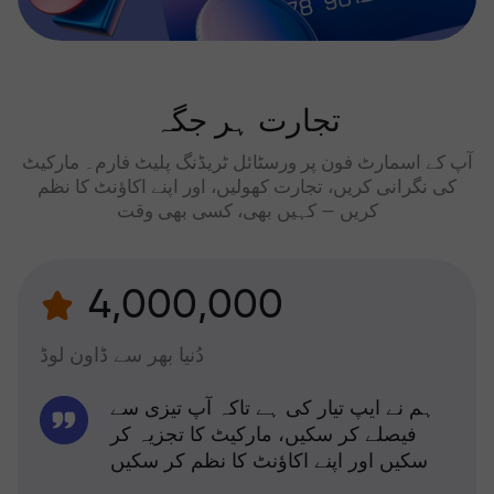
تجارت ہر جگہ
آپ کے اسمارٹ فون پر ورسٹائل ٹریڈنگ پلیٹ فارم۔ مارکیٹ
کی نگرانی کریں، تجارت کھولیں، اور اپنے اکاؤنٹ کا نظم
کریں — کہیں بھی، کسی بھی وقت
4,000,000
دُنیا بھر سے ڈاون لوڈ
ہم نے ایپ تیار کی ہے تاکہ آپ تیزی سے
فیصلے کر سکیں، مارکیٹ کا تجزیہ کر
سکیں اور اپنے اکاؤنٹ کا نظم کر سکیں