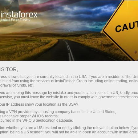
مختصر
سپریڈز — بڑا نفع
ISITOR,
ess shows that you are currently located in the USA. If you are a resident of the Uni
30% بونس
ibited from using the services of InstaFintech Group including online trading, online
انسٹا فاریکس کے ساتھ، آپ
drawal of funds, etc.
واقعی مسابقتی مواقع تک رسائی
ہر ڈیپازٹ پر
k you are seeing this message by mistake and your location is not the US, kindly pro
حاصل کرتے ہیں: 1:5000 تک کا فائدہ،
herwise, you must leave the website in order to comply with government restrictions
مارکیٹ میں کچھ بہترین اسپریڈز اور
ur IP address show your location as the USA?
رفتار
کمیشنز، اور ٹریڈنگ اسٹاک اور انڈیکس
sing a VPN provided by a hosting company based in the United States;
کے لیے فائدہ مند حالات۔
oes not have proper WHOIS records;
تجارت اور ہائی ویز پر
occurred in the WHOIS geolocation database.
irm whether you are a US resident or not by clicking the relevant button below. If y
ption, being a US resident, you will not be able to open an account with InstaForex
ہم نے ایک بونس سسٹم تیار کیا ہے جو
آپ کا اپنا گفٹ جیک پوٹ