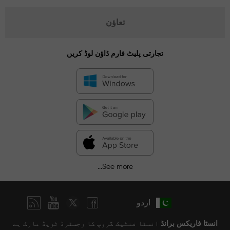
تعاؤن
تجارتی پلیٹ فارم ڈاؤن لوڈ کریں
See more...
اردو
انسٹا فاریکس برانڈ
انسٹا فنٹیک گروپ کا رجسٹرڈ ٹریڈ مارک ہے