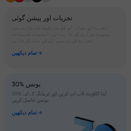
تجزیات اور پیشن گوئی
تجزیاتی مواد آپ کو مارکیٹ کے بارے میں
بصیرت فراہم کرتا ہے اور اعتماد کے ساتھ
تجارت کرنے میں آپ کی مدد کرتا ہے
تمام دیکھیں
30% بونس
اپنا اکاؤنٹ ٹاپ اپ کریں اور ٹریڈنگ کے لیے %30
بونس حاصل کریں
تمام دیکھیں