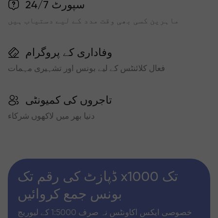
سپورٹ 24/7
ماہرین کسی بھی وقت مدد کے لیے دستیاب ہیں
وفاداری کے پروگرام
فعال کلائنٹس کے لیے بونس اور تشہیری مہمات
تاجروں کی کمیونٹی
دنیا بھر میں لاکھوں شرکاء
ڈپازٹ کی رقم تک x1000 تک
بونس جمع کروائیں
خصوصی ایکس اکاونٹس نہ صرف 1:5000 کے لیوریج