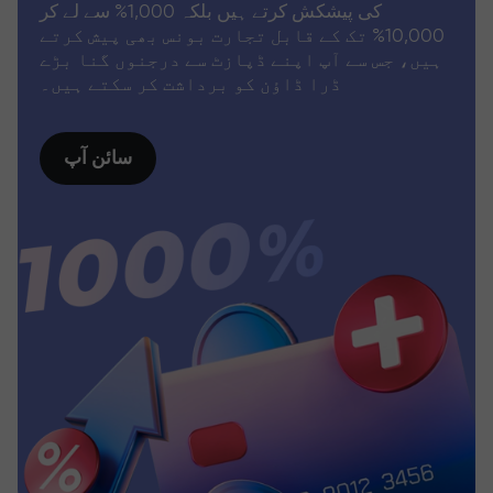
کی پیشکش کرتے ہیں بلکہ 1,000% سے لے کر
10,000% تک کے قابل تجارت بونس بھی پیش کرتے
ہیں، جس سے آپ اپنے ڈپازٹ سے درجنوں گنا بڑے
ڈرا ڈاؤن کو برداشت کر سکتے ہیں۔
سائن آپ