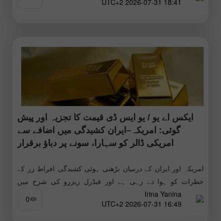
18:41 2026-07-31 UTC+2
ایکس اے یو / یو ایس ڈی قیمت کا تجزیہ اور پیش
گوئی: امریکہ–ایران کشیدگی میں اضافے سے
امریکی ڈالر کو سہارا، سونے پر دباؤ برقرار
امریکہ اور ایران کے درمیان بڑھتی ہوئی کشیدگی افراط زر کے
خطرات کو ہوا دے رہی ہے اور فیڈرل ریزرو کی شرح میں
Irina Yanina
اضافی اضافے کی توقعات کو تقویت
0
16:49 2026-07-31 UTC+2