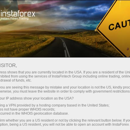
تاجروں کے لیے
فارکس تجزیات
تجزیاتی جائزے
Fundamental analysis
ISITOR,
ess shows that you are currently located in the USA. If you are a resident of the Uni
08.05.2026 08:03 PM
ibited from using the services of InstaFintech Group including online trading, online
drawal of funds, etc.
یورو / سی اے ڈی قیمت کا تجزیہ اور
k you are seeing this message by mistake and your location is not the US, kindly pro
herwise, you must leave the website in order to comply with government restrictions
پیشن گوئی: یورو / سی اے ڈی اوپر کی
ur IP address show your location as the USA?
رفتار کو برقرار رکھتا ہے
sing a VPN provided by a hosting company based in the United States;
oes not have proper WHOIS records;
occurred in the WHOIS geolocation database.
irm whether you are a US resident or not by clicking the relevant button below. If y
ption, being a US resident, you will not be able to open an account with InstaForex