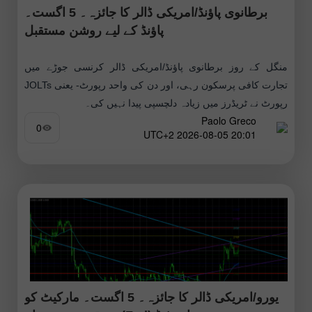
برطانوی پاؤنڈ/امریکی ڈالر کا جائزہ۔ 5 اگست۔
پاؤنڈ کے لیے روشن مستقبل
منگل کے روز برطانوی پاؤنڈ/امریکی ڈالر کرنسی جوڑے میں
تجارت کافی پرسکون رہی، اور دن کی واحد رپورٹ- یعنی JOLTs
رپورٹ نے ٹریڈرز میں زیادہ دلچسپی پیدا نہیں کی۔
Paolo Greco
0
20:01 2026-08-05 UTC+2
یورو/امریکی ڈالر کا جائزہ۔ 5 اگست۔ مارکیٹ کو