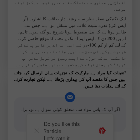
افواج پر حملوں سے منسلک مقامات پر توجہ مرکوز کرتے
ہوئے۔
ایک تکنیکی نقطہ نظر سے، رشتہ دار طاقت کا اشاریہ (آر
ایس ائی) قدرے مثبت علاقے میں منتقل ہوا ہے، جس سے
ظاہر ہوتا ہے کہ بیل مضبوط ہونا شروع ہو گئے ہیں۔ تاہم،
انہیں 200 دن کے ایس ایم اے تک پہنچنے کا موقع حاصل کرنے
کے لیے کم از کم 100-دن کے ایس ایم اے پر قابو پانے کی
ضرورت ہوگی۔ اس سطح سے اوپر جانے کے بعد ہی یہ کہا
جا سکتا ہے کہ جوڑی نے اپنے وسیع تر طویل مدتی اپ
ٹرینڈ کو بحال کرنے کی صلاحیت دوبارہ حاصل کر لی ہے۔
*تعینات کیا مراد ہے مارکیٹ کے تجزیات یہاں ارسال کیے جاتے
ہیں جس کا مقصد آپ کی بیداری بڑھانا ہے، لیکن تجارت کرنے
کے لئے ہدایات دینا نہیں.
اگر آپ کے پاس مواد سے متعلق کوئی سوال ہے تو، براہ
کرم بذریعہ ای میل رابطہ کریں
editorial-board@instaforex.com
Do you like this
article?
Let's rate it