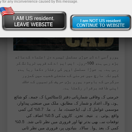
y for any inconvenience caused by this message.
یورو / سی اے ڈی جوڑی مسلسل تیسرے دن اعتماد کے ساتھ
بڑھ رہی ہے، 100-روزہ ایس ایم اے کے قریب ٹریڈنگ کر
رہی ہے۔ یہ جوڑا مسلسل اوپر کی رفتار دکھا رہا ہے،
کیونکہ مارچ میں جرمنی کے صنعتی شعبے میں کمزور
سرگرمی کے باوجود یورو بڑی حریف کرنسیوں کے خلاف
اپنی طاقت برقرار رکھتا ہے۔
جرمنی کے وفاقی شماریاتی دفتر (ڈسٹاٹس) کے جمعے کو شائع
ہونے والے اعداد و شمار کے مطابق، ملک میں صنعتی پیداوار،
موسمی عوامل کے لیے ایڈجسٹ، ماہ بہ ماہ 0.7% کی کمی
واقع ہوئی۔ یہ نتیجہ تجزیہ کاروں کی 0.5% اضافے کی
توقعات سے بھی بدتر تھا اور فروری میں نظر ثانی شدہ 0.5%
کمی کے بعد ہوا۔ سالانہ بنیادوں پر، فروری میں نظر ثانی