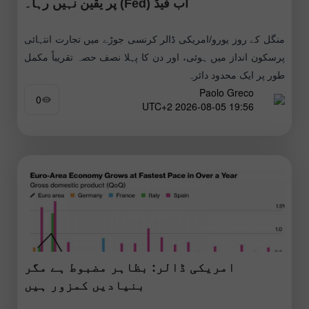
اب فیڈ (Fed) پر یقین نہیں رہا۔
منگل کے روز یورو/امریکی ڈالر کرنسی جوڑے میں تجارت انتہائی
پرسکون انداز میں ہوئی، اور دن کا پہلا نصف حصہ تقریباً مکمل
طور پر ایک محدود دائرہ
Paolo Greco
0
19:56 2026-08-05 UTC+2
امریکی ڈالر: بظاہر مضبوط ہے مگر
بنیادیں کمزور ہیں