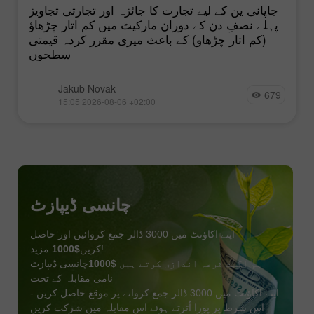
جاپانی ین کے لیے تجارت کا جائزہ اور تجارتی تجاویز
پہلے نصفِ دن کے دوران مارکیٹ میں کم اتار چڑھاؤ
(کم اتار چڑھاو) کے باعث میری مقرر کردہ قیمتی
سطحوں
Jakub Novak
679
15:05 2026-08-06 +02:00
چانسی ڈیپازٹ
اپنے اکاؤنٹ میں 3000 ڈالر جمع کروائیں اور حاصل
مزید!
کریں
$1000
ہم اگست قرعہ اندازی کرتے ہیں
$1000
چانسی ڈیپازٹ
نامی مقابلہ کے تحت
اپنے اکاؤنٹ میں 3000 ڈالر جمع کروانے پر موقع حاصل کریں -
اس شرط پر پورا اُترتے ہوئے اس مقابلہ میں شرکت کریں