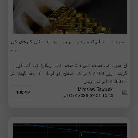
سونے نے ایک مرتبہ پھر اضافہ کی کوشش کی
ہے
آج سونے کی قیمت میں 0.5 فیصد کمی ریکارڈ کی گئی اور یہ
گزشتہ روز 4,100 ڈالر کی سطح کو آزمانے کے بعد گھٹ کر
4,083.01 ڈالر فی اونس
Miroslaw Bawulski
1002
15:45 2026-07-31 UTC+2