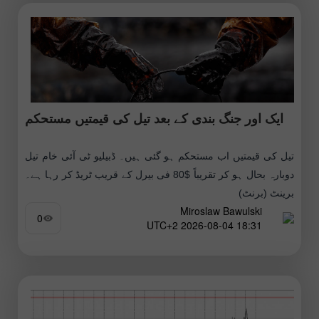
ایک اور جنگ بندی کے بعد تیل کی قیمتیں مستحکم
تیل کی قیمتیں اب مستحکم ہو گئی ہیں۔ ڈبیلیو ٹی آئی خام تیل
دوبارہ بحال ہو کر تقریباً $80 فی بیرل کے قریب ٹریڈ کر رہا ہے۔
برینٹ (برنٹ)
Miroslaw Bawulski
0
18:31 2026-08-04 UTC+2