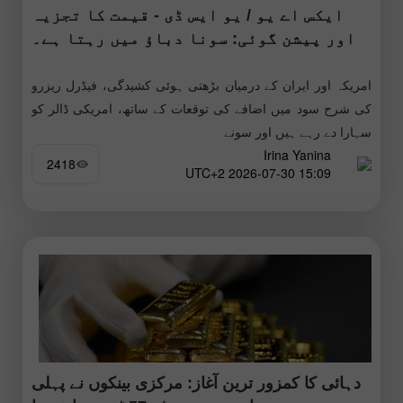
ایکس اے یو / یو ایس ڈی - قیمت کا تجزیہ
اور پیشن گوئی: سونا دباؤ میں رہتا ہے۔
امریکہ اور ایران کے درمیان بڑھتی ہوئی کشیدگی، فیڈرل ریزرو
کی شرح سود میں اضافے کی توقعات کے ساتھ، امریکی ڈالر کو
سہارا دے رہے ہیں اور سونے
Irina Yanina
2418
15:09 2026-07-30 UTC+2
دہائی کا کمزور ترین آغاز: مرکزی بینکوں نے پہلی