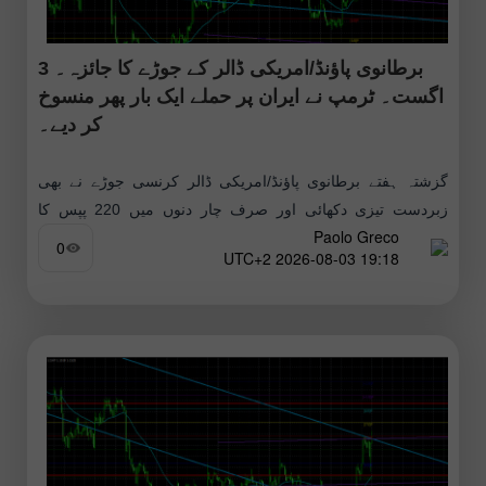
برطانوی پاؤنڈ/امریکی ڈالر کے جوڑے کا جائزہ۔ 3
اگست۔ ٹرمپ نے ایران پر حملے ایک بار پھر منسوخ
کر دیے۔
گزشتہ ہفتے برطانوی پاؤنڈ/امریکی ڈالر کرنسی جوڑے نے بھی
زبردست تیزی دکھائی اور صرف چار دنوں میں 220 پپس کا
Paolo Greco
اضافہ حاصل کیا۔ لہٰذا، ہمارا ماننا
0
19:18 2026-08-03 UTC+2