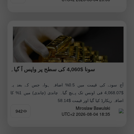
سونا $4,060 کی سطح پر واپس آ گیا۔
آج سونے کی قیمت میں 0.5% اضافہ ہوا، جس کے بعد یہ
$4,068.07 فی اونس تک پہنچ گیا۔ چاندی (چاندی) میں 1% کا
اضافہ ریکارڈ کیا گیا اور قیمت $58.14
Miroslaw Bawulski
942
18:35 2026-08-04 UTC+2