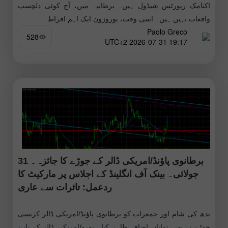
اکنامک رپورٹس شیڈول ہیں۔ برطانیہ میں، آج کوئی دلچسپ
واقعات نہیں ہیں۔ اسی وقت، یوروزون ایک اہم افراط
Paolo Greco
528
19:17 2026-07-31 UTC+2
برطانوی پاؤنڈ/امریکی ڈالر کے جوڑے کا جائزہ۔ 31
جولائی۔ بینک آف انگلینڈ کے اجلاس پر مارکیٹ کا
ردعمل: تاثرات سے عاری
بدھ کی شام اور جمعرات کو برطانوی پاؤنڈ/امریکی ڈالر کرنسی
جوڑے نے بھی نمایاں اضافہ ظاہر کیا۔ یورو/امریکی ڈالر کے بارے