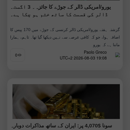
یورو/امریکی ڈالر کے جوڑے کا جائزہ۔ 3 اگست۔
ڈالر کی قسمت کا ساتھ ختم ہو چکا ہے۔
گزشتہ ہفتے یورو/امریکی ڈالر کرنسی کے جوڑے میں 170 پپس کا
اضافہ ہوا، جو کہ کافی عرصے سے نہیں دیکھا گیا تھا۔ تاہم، ہمارا
ماننا ہے کہ یورو
Paolo Greco
0
19:08 2026-08-03 UTC+2
سونا $4,070 پر: ایران کے ساتھ مذاکرات دوبارہ