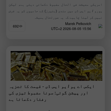
امریکی معیشت فی الحال مضبوط دکھائی دیتی ہے، لیکن
یورو / یو ایس ڈی میں مندی (بئیرز) کے حامیوں کو یہ فرض
نہیں کر لینا چاہیے کہ یہ صورتحال ہمیشہ
Marek Petkovich
692
15:56 2026-08-05 UTC+2
ایکس اے یو / یو ایس ڈی - قیمت کا تجزیہ
اور پیشن گوئی: سونا مضبوط تیزی کی
رفتار دکھاتا ہے