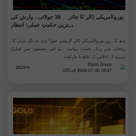
یورو/امریکی ڈالر کا جائزہ۔ 30 جولائی۔ وارش کی
بہترین حکمتِ عملی: انتظار
بدھ کے روز یورو/امریکی ڈالر کرنسی جوڑا بڑی حد تک تنزلی کے
رجحان میں رہا۔ حسبِ روایت، ہم اس مضمون میں فیڈرل
ریزرو کے اجلاس کے نتائج یا مارکیٹ
Paolo Greco
2625
18:37 2026-07-30 UTC+2