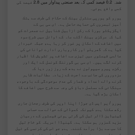
شدہ 0.2 فیصد کمی کے بعد صنعتی پیداوار میں 2.8 فیصد کی
کمی واقع ہوئی۔
یورو کو یورپی سنٹرل بینک کے حکام کی طرف سے ہتک
آمیز تبصروں کی حمایت حاصل ہے۔ ای سی بی کے
ایگزیکٹو بورڈ کے رکن ازابیل شنابیل نے جمعرات کو
کہا کہ مرکزی بینک اگلے ماہ کے اوائل میں شرح سود
میں اضافے کے امکان پر غور کر رہا ہے، جبکہ خبردار
کیا ہے کہ گھریلو اور کاروباری ادارے توانائی کی
عالمی قیمتوں میں تیزی سے اضافے پر تشویش کا اظہار
کرنے لگے ہیں۔ ای سی بی گورننگ کونسل کے ایک اور
رکن، پیرو سیپولون نے بدھ کے روز زور دیا کہ
مزدوروں کی جانب سے اجرت کے زیادہ مطالبات ظاہر
کرنے والے اعداد و شمار کی عدم موجودگی کے باوجود،
مہنگائی کے مسلسل دباؤ کی وجہ سے شرح میں اضافے کا
امکان بڑھ گیا ہے۔
یورو / یو ایس ڈی جوڑا اپنا اوپر کی طرف رجحان جاری
رکھ سکتا ہے، کیونکہ کموڈٹی کے حوالے سے حساس
کینیڈین ڈالر تیل کی گرتی ہوئی قیمتوں کے درمیان
مزید کمزور ہو سکتا ہے۔ کینیڈا امریکہ کو خام تیل
کا سب سے بڑا برآمد کنندہ ہے، جو اس کی کرنسی کو تیل
کی منڈی میں ہونے والی پیش رفت کے لیے خاص طور پر