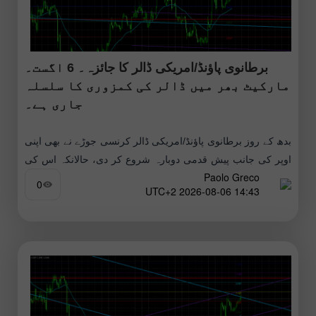
برطانوی پاؤنڈ/امریکی ڈالر کا جائزہ۔ 6 اگست۔
مارکیٹ بھر میں ڈالر کی کمزوری کا سلسلہ
جاری ہے۔
بدھ کے روز برطانوی پاؤنڈ/امریکی ڈالر کرنسی جوڑے نے بھی اپنی
اوپر کی جانب پیش قدمی دوبارہ شروع کر دی، حالانکہ اس کی
Paolo Greco
کوئی خاص ٹھوس مقامی وجوہات موجود نہیں
0
14:43 2026-08-06 UTC+2