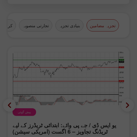
تجزیہ مضامین
بنیادی تجزیہ
تجارتی منصوبہ
کرپٹو ک
پیش گوئی
یو ایس ڈی / جے پی وائے: ابتدائی ٹریڈرز کے لیے
ٹریڈنگ تجاویز – 6 اگست (امریکی سیشن)