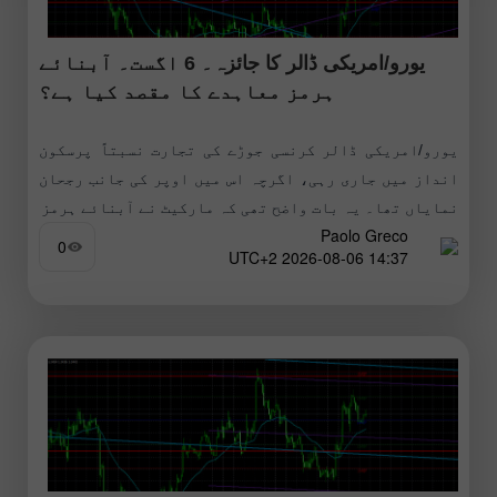
یورو/امریکی ڈالر کا جائزہ۔ 6 اگست۔ آبنائے
ہرمز معاہدے کا مقصد کیا ہے؟
یورو/امریکی ڈالر کرنسی جوڑے کی تجارت نسبتاً پرسکون
انداز میں جاری رہی، اگرچہ اس میں اوپر کی جانب رجحان
نمایاں تھا۔ یہ بات واضح تھی کہ مارکیٹ نے آبنائے ہرمز
Paolo Greco
0
14:37 2026-08-06 UTC+2