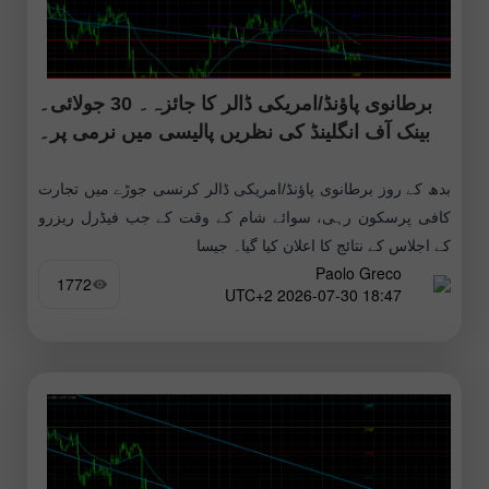
برطانوی پاؤنڈ/امریکی ڈالر کا جائزہ۔ 30 جولائی۔
بینک آف انگلینڈ کی نظریں پالیسی میں نرمی پر۔
بدھ کے روز برطانوی پاؤنڈ/امریکی ڈالر کرنسی جوڑے میں تجارت
کافی پرسکون رہی، سوائے شام کے وقت کے جب فیڈرل ریزرو
کے اجلاس کے نتائج کا اعلان کیا گیا۔ جیسا
Paolo Greco
1772
18:47 2026-07-30 UTC+2