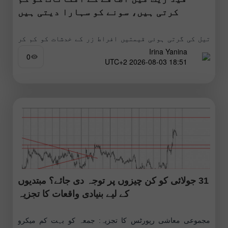
کرتی ہیں، سونے کو سہارا دیتی ہیں
تیل کی گرتی ہوئی قیمتیں افراط زر کے خدشات کو کم کر
Irina Yanina
رہی ہیں اور فیڈرل ریزرو کی شرح میں مزید اضافے کی
0
18:51 2026-08-03 UTC+2
توقعات کو کم کر رہی ہیں،
31 جولائی کو کن چیزوں پر توجہ دی جائے؟ مبتدیوں
کے لیے بنیادی واقعات کا تجزیہ
مجموعی معاشی رپورٹس کا تجزیہ: جمعہ کو بہت کم میکرو