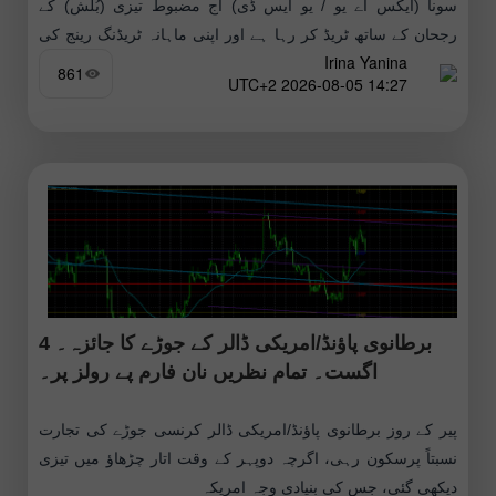
سونا (ایکس اے یو / یو ایس ڈی) آج مضبوط تیزی (بُلش) کے
رجحان کے ساتھ ٹریڈ کر رہا ہے اور اپنی ماہانہ ٹریڈنگ رینج کی
Irina Yanina
بالائی حد کے قریب
861
14:27 2026-08-05 UTC+2
برطانوی پاؤنڈ/امریکی ڈالر کے جوڑے کا جائزہ۔ 4
اگست۔ تمام نظریں نان فارم پے رولز پر۔
پیر کے روز برطانوی پاؤنڈ/امریکی ڈالر کرنسی جوڑے کی تجارت
نسبتاً پرسکون رہی، اگرچہ دوپہر کے وقت اتار چڑھاؤ میں تیزی
دیکھی گئی، جس کی بنیادی وجہ امریکہ