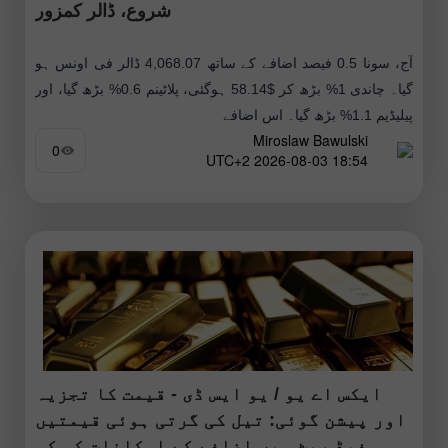
شروع، ڈالر کمزور
آج، سونا 0.5 فیصد اضافے کے ساتھ 4,068.07 ڈالر فی اونس ہو
گیا۔ چاندی 1% بڑھ کر $58.14 ہوگئی، پلاٹینم 0.6% بڑھ گیا، اور
پیلیڈیم 1.1% بڑھ گیا۔ اس اضافے
Miroslaw Bawulski
0
18:54 2026-08-03 UTC+2
ایکس اے یو / یو ایس ڈی - قیمت کا تجزیہ
اور پیشن گوئی: تیل کی گرتی ہوئی قیمتیں
فیڈ ریٹ میں اضافے کے امکانات کو کم