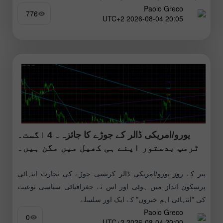
Paolo Greco
776
20:05 2026-08-04 UTC+2
یورو/امریکی ڈالر کے جوڑے کا جائزہ۔ 4 اگست۔
ٹرمپ بدستور اپنے ہی کھیل میں مگن ہیں۔
پیر کے روز یورو/امریکی ڈالر کرنسی جوڑے کی تجارت انتہائی
پرسکون انداز میں ہوئی اور اس نے جغرافیائی سیاسی نوعیت
کی "انتہائی اہم خبروں" کے ایک اور سلسلے
Paolo Greco
0
20:00 2026-08-04 UTC+2