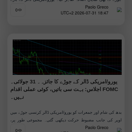
Paolo Greco
میں اپنے مضمون میں، ہم نے FOMC اجلاس
0
18:47 2026-07-31 UTC+2
یورو/امریکی ڈالر کے جوڑے کا جائزہ۔ 31 جولائی۔
FOMC اجلاس: بہت سی باتیں، کوئی عملی اقدام
نہیں۔
بدھ کی شام اور جمعرات کو یورو/امریکی ڈالر کرنسی جوڑے میں
اوپر کی جانب مضبوط حرکت دیکھی گئی۔ مجموعی طور پر،
Paolo Greco
یورو نے تقریباً 150 پپس کا اضافہ حاصل
0