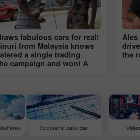
raws fabulous cars for real!
Ales
ainuri from Malaysia knows
driv
istered a single trading
the 
the campaign and won! A
 of a brand-new sport-car
 shares his impressions and
rking with InstaForex and
e main prize!
staForex
Economic calendar
Video