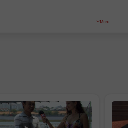
More
چانسی ڈیپازٹ
انس