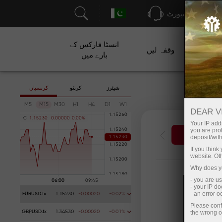
سپورٹ
انسٹا فارکس کے
ت
وقفہ لیں
بارے میں
شیئرز
کرپٹو
کرنسیاں
M5
M15
M30
H1
H4
D1
W1
DEAR V
C
1
.
1
5
2
3
0
0
.
0
0
0
0
0
0
.
0
0
%
Your IP addr
you are proh
مع کروائیں
deposit/with
If you thin
website. Ot
Why does yo
- you are u
Error lo
- your IP d
- an error 
EURUSD.fx
1.15230
-0.00020
-0.02%
Please conf
the wrong o
GBPUSD.fx
1.34530
-0.00020
-0.01%