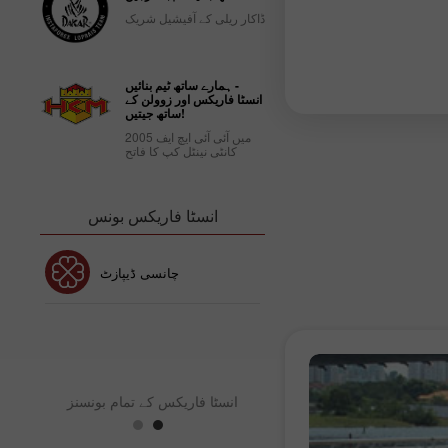
ڈاکار ریلی کے آفیشیل شریک
ہمارے ساتھ ٹیم بنائیں -
انسٹا فاریکس اور زوولن کے
ساتھ جیتیں!
2005 میں آئی آئی ایچ ایف
کانٹی نینٹل کپ کا فاتح
انسٹا فاریکس بونس
30% بونس
چانسی ڈیپازٹ
ٹا فاریکس کلب بونس
انس
انسٹا فاریکس کے تمام بونسنز