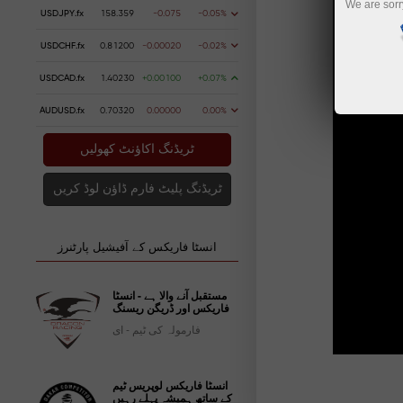
We are sorr
USDJPY.fx
158.359
-0.075
-0.05%
USDCHF.fx
0.81200
-0.00020
-0.02%
USDCAD.fx
1.40230
+0.00100
+0.07%
AUDUSD.fx
0.70320
0.00000
0.00%
ٹریڈنگ اکاؤنٹ کھولیں
ٹریڈنگ پلیٹ فارم ڈاؤن لوڈ کریں
انسٹا فاریکس کے آفیشیل پارٹنرز
مستقبل آنے والا ہے - انسٹا
فاریکس اور ڈریگن ریسنگ
فارمولہ کی ٹیم - ای
انسٹا فاریکس لوپریس ٹیم
کے ساتھ ہمیشہ پہلے رہیں