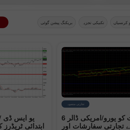
 کرنسیاں
تکنیکی تجزیہ
بریکنگ پیشن گوئی
تجارتی منصوبہ
6 اگست کو یورو/امریکی ڈالر
یو ایس ڈی / 
ے تجارتی سفارشات اور
ابتدائی ٹریڈرز ک