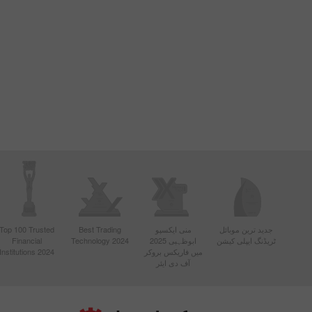
جدید ترین موبائل
منی ایکسپو
Best Trading
Top 100 Trusted
ٹریڈنگ ایپلی کیشن
ابوظہبی 2025
Technology 2024
Financial
میں فاریکس بروکر
Institutions 2024
آف دی ایئر