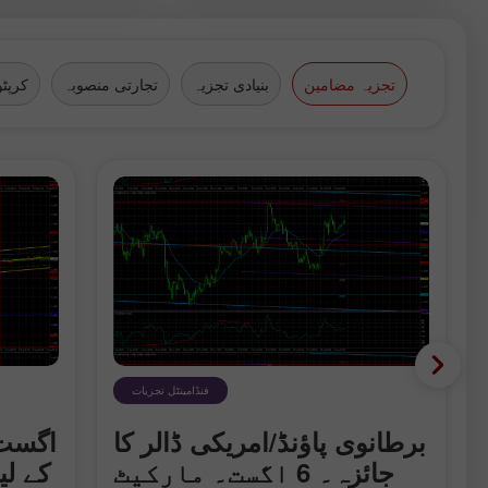
تجزیہ مضامین
بنیادی تجزیہ
تجارتی منصوبہ
کرپٹو
فنڈامینٹل تجزیات
برطانوی پاؤنڈ/امریکی ڈالر کا
جائزہ۔ 6
جائزہ۔ 6 اگست۔ مارکیٹ
کے لی