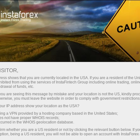
وانا
تجارتی پلیٹ فارم
فوری اکاونٹ کھولیں
سرمایہ کاروں کے
شراکت داروں کے
 آموز کے لیے
مہما
لیے
لئے
For
ISITOR,
ess shows that you are currently located in the USA. If you are a resident of the Uni
ibited from using the services of InstaFintech Group including online trading, online
رقم نکلوائیں
رقم ج
drawal of funds, etc.
k you are seeing this message by mistake and your location is not the US, kindly pro
herwise, you must leave the website in order to comply with government restrictions
ur IP address show your location as the USA?
sing a VPN provided by a hosting company based in the United States;
ading YouTube: Video could not be played
oes not have proper WHOIS records;
occurred in the WHOIS geolocation database.
irm whether you are a US resident or not by clicking the relevant button below. If y
ption, being a US resident, you will not be able to open an account with InstaForex