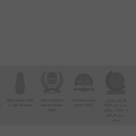
فاریکس ٹریڈرز
The best crypto
Best Customer
Best Broker 2022
سمٹ ڈبئی-2023
broker 2022
Service Broker
in Latin America
y
کے نتائج کے مطابق
2022
بہترین فاریکس
بروکر