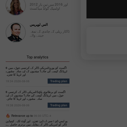
امل ہوں
2012 اور 2016 میں تین بار
امل ہوں
اولمپک گولڈ میڈلسٹ
الس لوپریس
ڈاکار ریلی کے چاندی کے تمغہ
جیتنے والے
Top analytics
6 اگست کو یورو/امریکی ڈالر کے کرنسی جوڑے میں
ٹریڈنگ کیسے کی جائے؟ مبتدیوں کے لیے سادہ مشورے
اور ٹریڈ کا تجزیہ
19:34 2026-08-06
Trading plan
6 اگست کو برطانوی پاؤنڈ/امریکی ڈالر کے کرنسی
جوڑے میں ٹریڈنگ کیسے کی جائے؟ مبتدیوں کے لیے
سادہ مشورے اور ٹریڈ کا جائزہ
19:38 2026-08-06
Trading plan
Relevance up to
06:00 UTC--4
یو ایس ڈی / سی اے ڈیر: تجزیہ اور آؤٹ لک۔ کینیڈین
ڈالر کو امریکی ڈالر کے مقابلے میں برتری حاصل ہے