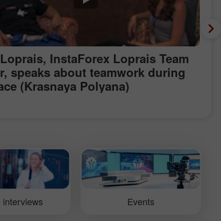
 Loprais, InstaForex Loprais Team
er, speaks about teamwork during
race (Krasnaya Polyana)
 interviews
Events