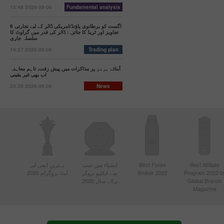
15:48 2026-08-06
Fundamental analysis
6 اگست کو برطانوی پاؤنڈ/امریکی ڈالر کے لیے تجارتی
تجاویز اور ٹریڈ کا جائزہ: ڈالر کی قدر میں گراوٹ کا
سلسلہ جاری
19:27 2026-08-06
Trading plan
آبنائے ہرمز پر مذاکرات میں پیش رفت، تاہم معاہدہ
اب بھی غیر یقینی
20:38 2026-08-06
News
Best Affiliate
Best Forex
ایشیاء میں سب
بہترین ایفی لی
Program 2022 b
Broker 2022
سے ایکٹیو بروکر
ایٹ پروگرام 2020
Global Brands
برائے سال 2020
Magazine