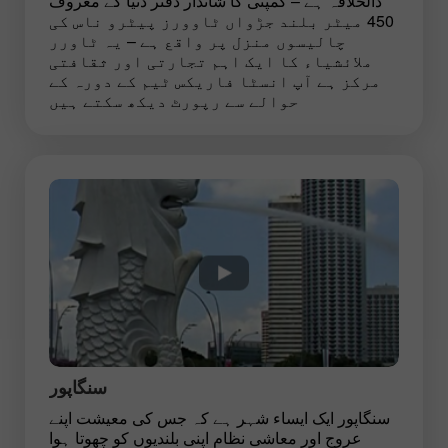
دالخلافہ ہے – کمپنی کا شاندار دفتر دنیا کے معروف
450 میٹر بلند جڑواں ٹاوورز پیٹرو ناس کی
چالیسوں منزل پر واقع ہے – یہ ٹاورر
ملائشیاء کا ایک اہم تجارتی اور ثقافتی
مرکز ہے آپ انسٹا فاریکس ٹیم کے دورہ کے
حوالے سے رپورٹ دیکھ سکتے ہیں
سنگاپور
سنگاپور ایک ایساء شہر ہے کہ جس کی معیشت اپنے
عروج اور معاشی نظام اپنی بلندیوں کو چھوتا ہوا