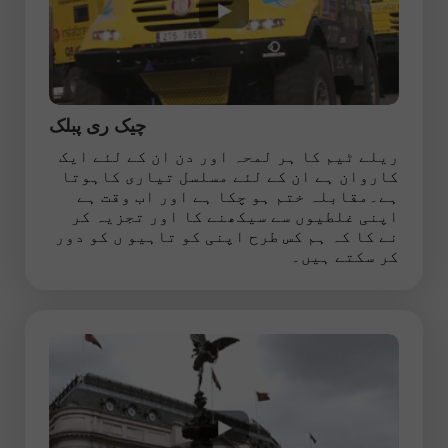
چیک ری پبلک
ریلے ٹیم کا ہر لمحہ اور دن ان کے لئے ایک
کاروان ہے ان کے لئے مسلسل تیاری کاہوتا
ہے۔مقابلہ ختم ہو چکا ہے اور اب وقت ہے
اپنی غلطیوں سے سیکھنے کا اور تجزیہ کر
نے کا کہ ہم کس طرح اپنی کو تاہیو ں کو دور
کر سکتے ہیں۔