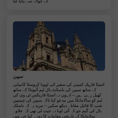
کے حوالے سے بتایا گیا
سپین
انسٹا فاریک کمپنی کی سفیر ائی لوونا کروسٹا کامیابی
کے ساتھ سپین کی باسکٹ بال ٹیم آئیونڈا کے ساتھ
کھیل رہی ہیں – انہوں نے انسٹا فاریکس ٹی وی کی
ٹیم کو سالامانکا میں مدعو کیا تاکہ سپین کی چیمپین
شپ کا فائنل مقابلہ دیکھ سکیں – مزید یہ کہ باسٹک
بال کی گیم جو کہ آئی لونا نے جیت لی تھی کہ علاوہ
سلامانکا کے تارِیخی مقامات کا دورہ کیا جن میں