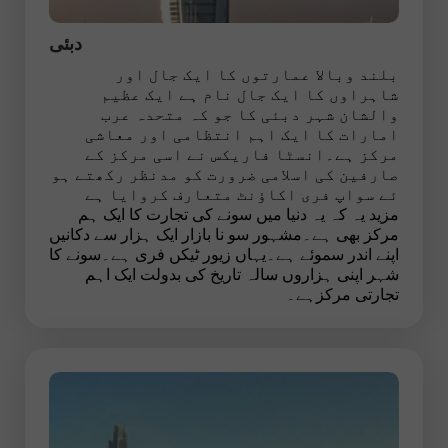
دبئی
بلند وبالا عمارتوں کا ایک جال اور
شاہراوں کا ایک جال نام ہے ایک عظیم
والشان شہر دبئی کا جو کہ متحدہ عرب
امارات کا ایک اہم انتظامی اور معاشی
مرکز ہے۔انسٹا فاریکس نے اسی مرکز کے
صارفین کی اسلامی ضرورت کو مدنظر رکھتے ہو
ئے سواپ فری اکاؤنٹ متعارف کروایا ہے
مزید یہ کہ یہ دنیا میں سونے کی تجارت کا ایک ہم
مرکز بھی ہے۔مشہور سو نا بازار ایک ہزار سے دکانیں
اپنے اندر سموئے ہے۔یہاں زیور ٹیکں فری ہے۔سونے کا
شہر اپنی ہزاروں سالہ تاریخ کی بدولت ایک اہم
تجارتی مرکزہے۔