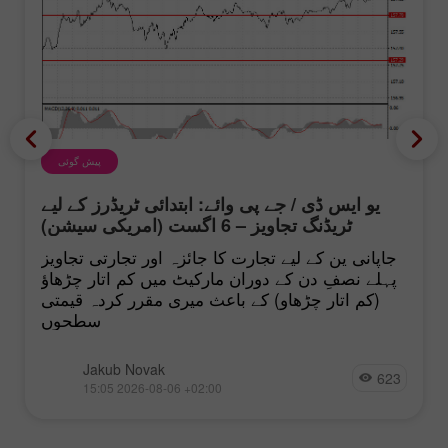
پیش گوئی
یو ایس ڈی / جے پی وائے: ابتدائی ٹریڈرز کے لیے
ٹریڈنگ تجاویز – 6 اگست (امریکی سیشن)
جاپانی ین کے لیے تجارت کا جائزہ اور تجارتی تجاویز
پہلے نصفِ دن کے دوران مارکیٹ میں کم اتار چڑھاؤ
(کم اتار چڑھاو) کے باعث میری مقرر کردہ قیمتی
سطحوں
Jakub Novak
623
15:05 2026-08-06 +02:00