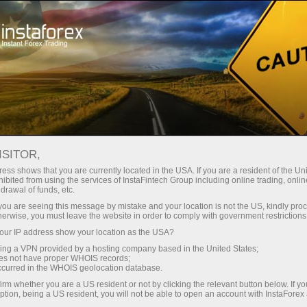
ٹریڈرز کے لئے
Forex Analytics
InstaForex TV
جغرافیہ اور انسٹا فاریکس
ISITOR,
ess shows that you are currently located in the USA. If you are a resident of the Uni
جغرافیہ اور انسٹا
ibited from using the services of InstaFintech Group including online trading, online
drawal of funds, etc.
فاریکس
k you are seeing this message by mistake and your location is not the US, kindly pro
herwise, you must leave the website in order to comply with government restrictions
ur IP address show your location as the USA?
انسٹا فاریکس کا دنیا بھر میں رابطہ
sing a VPN provided by a hosting company based in the United States;
دفاتر کا ایک وسیع نیٹ موجود ہے اور
oes not have proper WHOIS records;
انسٹا فاریکس باقاعدگی سے بین الاقوامی
occurred in the WHOIS geolocation database.
مقابلہ جات اور میلوں میں شرکت کرتا ہے۔
irm whether you are a US resident or not by clicking the relevant button below. If y
ذیل میں آپ اسی موضوع پر ایک مختصر فلمی
ption, being a US resident, you will not be able to open an account with InstaForex