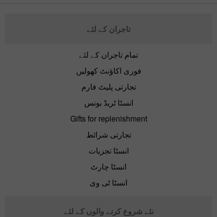
تاجران کے لئے
تمام تاجران کے لئے
فوری اکاؤنٹ کھولیں
تجارتی پلیٹ فارم
انسٹا ٹریڈ بونس
Gifts for replenishment
تجارتی شرائط
انسٹا تجزیات
انسٹا چارٹ
انسٹا ٹی وی
نئے شروع کرنے والوں کے لئے