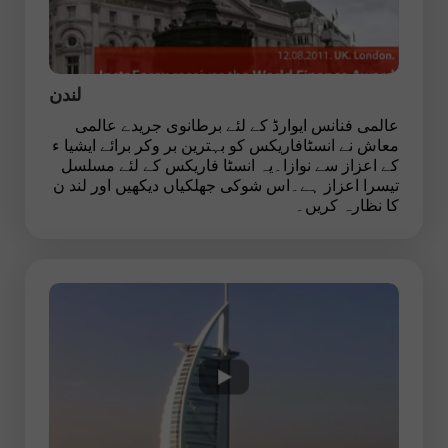
لندن
عالمی فنانس ایوارڈ کے لئے برطانوی جریدے عالمی
معاش نے انسٹافاریکس کو بہترین بر وکر برائے ایشیا ء
کے اعزاز سے نوازا۔یہ انسٹا فاریکس کے لئے مسلسل
تیسرا اعزاز ہے۔اس شوکی جھلکیاں دیکھیں اور لند ن
کا نظارہ کریں۔