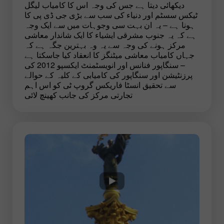
دیکھائی دیتا ہے جس کی وجہ اس کا کامیاب لیگل
ٹیکس سسٹم اور دنیاء کی سب سے بڑی جی ڈی پی کا
ہونا ہے – یہ ان بہت سی وجوہات میں سے ایک وجہ
ہے کہ یہ جنوب مشرقی ایشیاء کا ایک شاندار معاشی
مرکز ہونے کی وجہ سے یہ وہ بہترین جگہ ہے کہ
جہاں کامیاب معاشی میٹنگز کا انعقاد کیا جاسکتا ہے
– سنگاپور فنانس اور انویسٹمنٹ ایکسپو 2012 کی
پرزنٹیشن اور سنگاپور کی کامیابی کے کلیہ کے حوالے
سے تحقیق انسٹا فاریکس گروپ ٹی کو اس اہم
تجارتی مرکز کی جانب کھینچ لائی