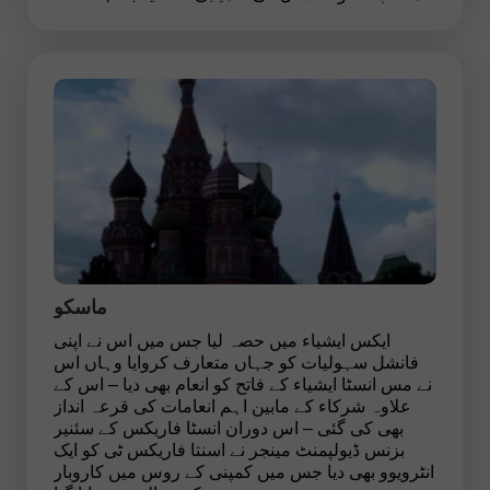
ماسکو
ایکس ایشیاء میں حصہ لیا جس میں اس نے اپنی
فانشل سہولیات کو جہاں متعارف کروایا وہاں اس
نے مس انسٹا ایشیاء کے فاتح کو انعام بھی دیا – اس کے
علاوہ شرکاء کے مابین اہم انعامات کی قرعہ انداز
بھی کی گئی – اس دوران انسٹا فاریکس کے سئنیر
بزنس ڈیولپمنٹ مینجر نے اسنتا فاریکس ٹی کو ایک
انٹرویوو بھی دیا جس میں کمپنی کے روس میں کاروبار