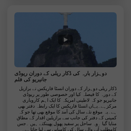
دوہزار بارہ کی ڈکار ریلی کے دوران ریوڈی
جانیریو کی فلم
ڈکار ریلی دوہزار کے دوران انسٹا فاریکس نے برازیل
کے دورہ کا فیصلہ کیا اور خصوصی طور پر ریوڈی
جانیریو جو کہ لاطینی امریکہ کا ایک اہم کاروباری
مرکزہے۔یہاں انسٹا فاریکس کا ایک رابطہ دفتر بھی
ہے۔یہ موقع نئے سال کی آمد کا موقع بھی تھا جو کہ
کمپنی کے دفتر کی جانب سے برازیلین اقدار کے مطاق
منایا گیا ۔وہ ساحل پر سفید پھول پھینکتے ہیں ۔جس
کامطلب آنے والے سال کی کامیابی سے لیا جاتاہے۔