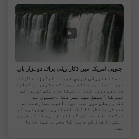
جنوبی امریکہ میں ڈکار ریلی برائے دوہزار بارہ
انسٹا فاریکس ٹی وی ٹیم نے ایگوزا فال کا
دورہ کیا اور ساتھ ہی ساتھ مشہور برڈپارک
کا بھی دورہ کیا ۔انسٹا فاریکس لوپرائس
ٹیم کا آفیشل سپانسر تھا ۔جنہوں نے
ڈکارریلی میں حصہ لیا۔آئیے ہمارے ساتھ
قدرتی مناظر کا لطف اٹھائیں۔اس ویڈیو کو
دیکھنے کے بعد آپ کو اندازہ ہو گا کہ کیوں
ایگوزا فال کو دنیا کا عجوبہ کہا جاتا
ہے۔