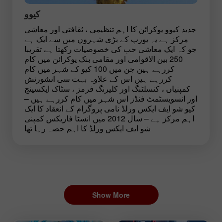
کیوو
جدید کیوو یوکرائن کا اہم تنظیمی ، ثقافتی اور معاشی
مرکز ہے یہ یورپ کے بڑی شہروں میں سے ایک ہے
جو کہ ایک معاشی حب کی خصوصیات رکھتا ہے تقریبا
250 بین الاقوامی اور مقامی بنک یوکرائن میں کام
کررہے ہین جن میں 100 کیو کے شہر میں کام
کررہے ہیں اس کے علاوہ بہت سی انشورنش
کمپنیاں ، کنسلٹنگ اور کلیرنگ فرمز ، سٹاک ایکسینج
اور انسویسٹمٹ فنڈز اس شہر میں کام کررہے ہیں –
کیو شو ایف ایکس ورلڈ نامی پروگرام کے انعقاد کا ایک
اہم مرکز ہے – سال 2012 میں انسٹا فاریکس کمپنی
شو ایف ایکس ورلڈ کا اہم حصہ رہا تھا
Show More