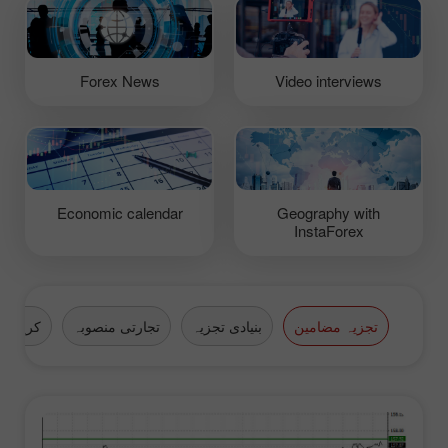
Forex News
Video interviews
Economic calendar
Geography with
InstaForex
تجزیہ مضامین
بنیادی تجزیہ
تجارتی منصوبہ
کرپٹو ک