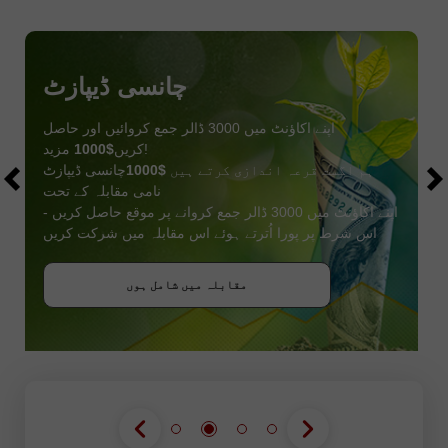
چانسی ڈیپازٹ
اپنے اکاؤنٹ میں 3000 ڈالر جمع کروائیں اور حاصل
مزید!
کریں
$1000
ہم اگست قرعہ اندازی کرتے ہیں
$1000
چانسی ڈیپازٹ
نامی مقابلہ کے تحت
اپنے اکاؤنٹ میں 3000 ڈالر جمع کروانے پر موقع حاصل کریں -
اس شرط پر پورا اُترتے ہوئے اس مقابلہ میں شرکت کریں
بونس حاصل کریں
مقابلہ میں شامل ہوں
مقابلہ میں شامل ہوں
مقابلہ میں شامل ہوں