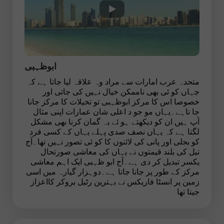
ابوظہبی
متحدہ عرب امارات سے مراد وہ علاقہ لیا جاتا ہے کہ
جہاں کو ئی بھی ناممکن خیال نہیں کی جاتی اور
خصوصا اس کا مرکز ابوظہبی تو تخیلات کا مرکز جانا
جا تاہے۔یہاں مو جو د اعلی شان عمارات اپنی مثال
آپ ہیں ان کو دیکھتے ہو ئے یہ گمان کرنا بھی مشکل
لگتا ہے کہ یہاں نصف صدی پہلے یہاں کے کسی فرد
کو بجلی اور پانی کی لائنوں کا کو ئی تصور نہیں تھا۔آج
تیل کی بلند قیمتوں نے یہاں کی معاشی صورتحال
یکسر تبدیل کر دی ہے۔آج ابو ظہبی ایک اہم معاشی
مرکز کے طور پر جانا جاتا ہے۔دوہزار گیارہ میں اسی
زمین پر انسٹا فاریکس نے بہترین رٹیل بروکر کااعزاز
جیتا تھا