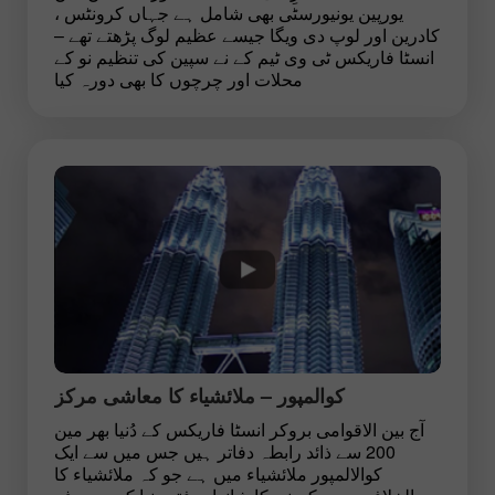
یورپین یونیورسٹی بھی شامل ہے جہاں کرونٹس ،
کادرین اور لوپ دی ویگا جیسے عظیم لوگ پڑھتے تھے –
انسٹا فاریکس ٹی وی ٹیم کے نے سپین کی تنظیم نو کے
محلات اور چرچوں کا بھی دورہ کیا
کوالمپور – ملائشیاء کا معاشی مرکز
آج بین الاقوامی بروکر انسٹا فاریکس کے دُنیا بھر مین
200 سے ذائد رابطہ دفاتر ہیں جس میں سے ایک
کوالالمپور ملائشیاء میں ہے جو کہ ملائشیاء کا