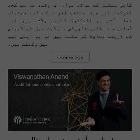
کاپی سسٹمز کے ساتھ ہوا۔ اس وقت، یہ سب کچھ
انوکھا اور صرف منتخب افراد کے لیے دستیاب
تھا۔ آج، ہم الیکٹرک کاریں چلاتے ہیں اور
آسانی سے عالمی فاریکس مارکیٹ میں ان گیجٹس
کے ذریعے تجارت کر سکتے ہیں جو ہم اپنی جیب
میں رکھتے ہیں۔
مزید معلومات
وشوناتھن آنند - پندرہواں عالمی