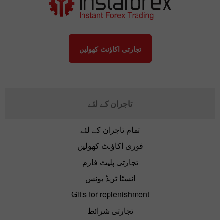
تجارتی اکاؤنٹ کھولیں
تاجران کے لئے
تمام تاجران کے لئے
فوری اکاؤنٹ کھولیں
تجارتی پلیٹ فارم
انسٹا ٹریڈ بونس
Gifts for replenishment
تجارتی شرائط