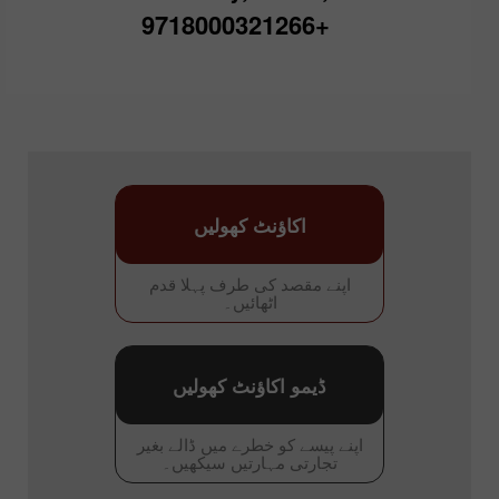
+9718000321266
اکاؤنٹ کھولیں
اپنے مقصد کی طرف پہلا قدم
اٹھائیں۔
ڈیمو اکاؤنٹ کھولیں
اپنے پیسے کو خطرے میں ڈالے بغیر
تجارتی مہارتیں سیکھیں۔