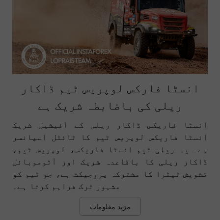
انسٹا فارکس لوپریس ٹیم ڈاکار
ریلی کی باضابطہ شریک ہے
انسٹا فاریکس ڈاکار ریلی کے آفیشیل شریک
انسٹا فاریکس لوپریس ٹیم کا ٹائٹل اسپانسر
ہے۔ یہ ریلی ٹیم انسٹا فاریکس، لوپریس ٹیم،
ڈاکار ریلی کا باقاعدہ شریک اور آٹوموبائل
تشویش ٹیٹرا کا مشترکہ پروجیکٹ ہے، جو ٹیم کو
مشہور ٹرک فراہم کرتا ہے۔
مزید معلومات