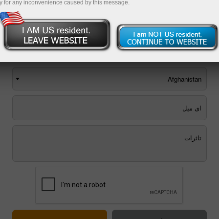
y for any inconvenience caused by this message.
آپ فیڈ بیک فارم ای میل کرسکتے ہیں یا
کال بیک کی
درخواست کرسکتے ہیں
.
Afghanistan