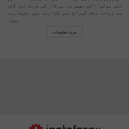
میں ہوئی۔ الِس بچپن سے ہی کار کی مرمت اور گھر
سے زیادہ وقت گیراج میں گزارنے میں ملوث رہے
ہیں۔
مزید معلومات