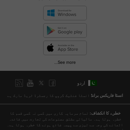
See more...
اردو
انسٹا فاریکس برانڈ
انسٹا فنٹیک گروپ کا رجسٹرڈ ٹریڈ مارک ہے
خطرے کا انکشاف:
تمام سرمایہ کاری میں کسی نہ کسی قسم کا
خطرہ ہوتا ہے۔ مالیاتی مشتق مصنوعات کی تجارت میں فائدہ
اٹھانے کی وجہ سے تیزی سے پیسہ ضائع ہونے کا خطرہ ہوتا ہے۔