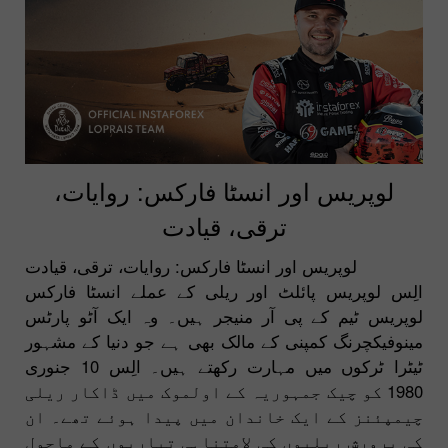
لوپریس اور انسٹا فارکس: روایات،
ترقی، قیادت
لوپریس اور انسٹا فارکس: روایات، ترقی، قیادت
الِس لوپریس پائلٹ اور ریلی کے عملے انسٹا فارکس
لوپریس ٹیم کے پی آر منیجر ہیں۔ وہ ایک آٹو پارٹس
مینوفیکچرنگ کمپنی کے مالک بھی ہے جو دنیا کے مشہور
ٹیٹرا ٹرکوں میں مہارت رکھتے ہیں۔ الِس 10 جنوری
1980 کو چیک جمہوریہ کے اولموک میں ڈاکار ریلی
چیمپئنز کے ایک خاندان میں پیدا ہوئے تھے۔ ان
کی پرورش ریلیوں کی لامتناہی تیاریوں کے ماحول