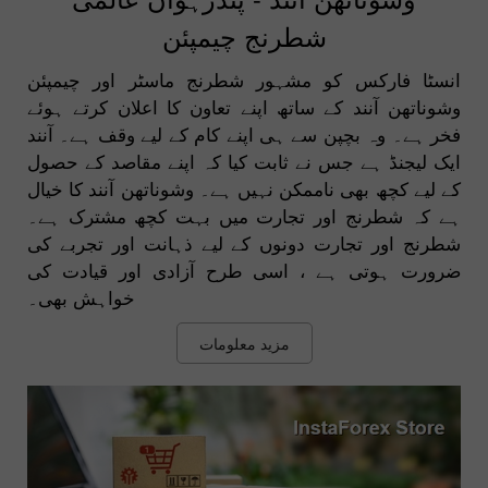
شطرنج چیمپئن
انسٹا فارکس کو مشہور شطرنج ماسٹر اور چیمپئن
وشوناتھن آنند کے ساتھ اپنے تعاون کا اعلان کرتے ہوئے
فخر ہے۔ وہ بچپن سے ہی اپنے کام کے لیے وقف ہے۔ آنند
ایک لیجنڈ ہے جس نے ثابت کیا کہ اپنے مقاصد کے حصول
کے لیے کچھ بھی ناممکن نہیں ہے۔ وشوناتھن آنند کا خیال
ہے کہ شطرنج اور تجارت میں بہت کچھ مشترک ہے۔
شطرنج اور تجارت دونوں کے لیے ذہانت اور تجربے کی
ضرورت ہوتی ہے ، اسی طرح آزادی اور قیادت کی
خواہش بھی۔
مزید معلومات