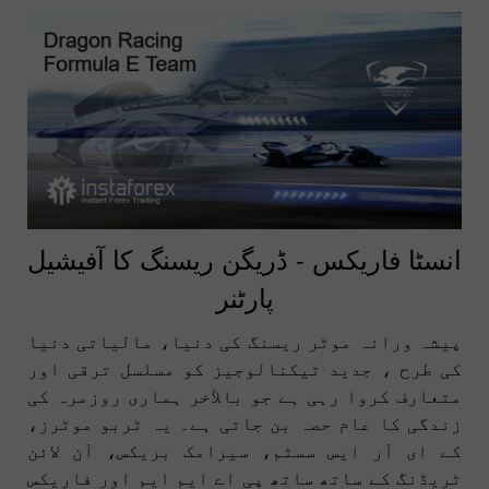
انسٹا فاریکس - ڈریگن ریسنگ کا آفیشیل
پارٹنر
پیشہ ورانہ موٹر ریسنگ کی دنیا، مالیاتی دنیا
کی طرح ، جدید ٹیکنالوجیز کو مسلسل ترقی اور
متعارف کروا رہی ہے جو بالآخر ہماری روزمرہ کی
زندگی کا عام حصہ بن جاتی ہے۔ یہ ٹربو موٹرز،
کے ای آر ایس سسٹم، سیرامک بریکس، آن لائن
ٹریڈنگ کے ساتھ ساتھ پی اے ایم ایم اور فاریکس