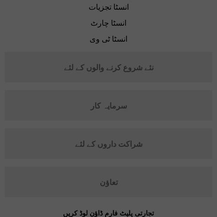
انسٹا تجزیات
انسٹا چارٹ
انسٹا ٹی وی
نئے شروع کرنے والوں کے لئے
سرمایہ کار
شراکت داروں کے لئے
تعاؤن
تجارتی پلیٹ فارم ڈاؤن لوڈ کریں