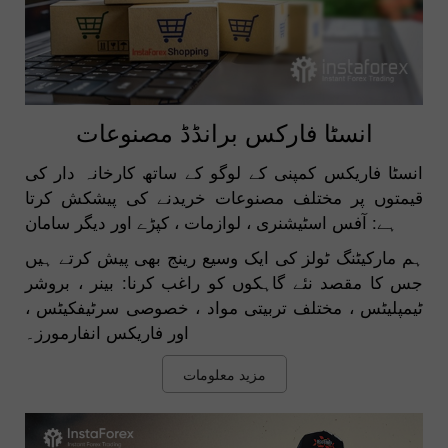
انسٹا فارکس برانڈڈ مصنوعات
انسٹا فاریکس کمپنی کے لوگو کے ساتھ کارخانہ دار کی
قیمتوں پر مختلف مصنوعات خریدنے کی پیشکش کرتا
ہے: آفس اسٹیشنری ، لوازمات ، کپڑے اور دیگر سامان
ہم مارکیٹنگ ٹولز کی ایک وسیع رینج بھی پیش کرتے ہیں
جس کا مقصد نئے گاہکوں کو راغب کرنا: بینر ، بروشر
ٹیمپلیٹس ، مختلف تربیتی مواد ، خصوصی سرٹیفکیٹس ،
اور فاریکس انفارمورز۔
مزید معلومات