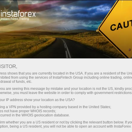
سپورٹ
رابطہ
ہم سے رابطہ کس طرح سے کریں
ISITOR,
ess shows that you are currently located in the USA. If you are a resident of the Uni
ibited from using the services of InstaFintech Group including online trading, online
drawal of funds, etc.
k you are seeing this message by mistake and your location is not the US, kindly pro
ئیں
تجا
herwise, you must leave the website in order to comply with government restrictions
ur IP address show your location as the USA?
ں
ڈی
sing a VPN provided by a hosting company based in the United States;
oes not have proper WHOIS records;
occurred in the WHOIS geolocation database.
irm whether you are a US resident or not by clicking the relevant button below. If y
ption, being a US resident, you will not be able to open an account with InstaForex