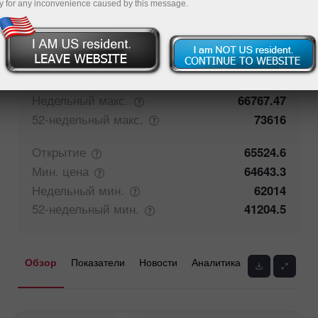
y for any inconvenience caused by this message.
50%
Мнение трейдеров
50%
Закрытие
65512.1
Макс.
цена
65908.8
Недельный
макс.
66767.47
52-недельный
макс.
73616
Открытие
65524.6
Мин.
цена
64643.3
Недельный
мин.
62014
52-недельный
мин.
41204.5
Обзор
Показатели
Новости
Аналитика