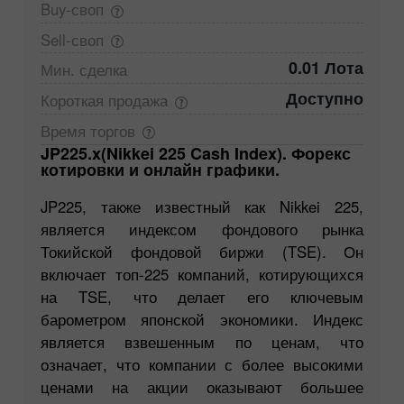
Buy-своп
Sell-своп
0.01 Лота
Мин.
сделка
Доступно
Короткая
продажа
Время
торгов
JP225.x(Nikkei 225 Cash Index). Форекс
котировки и онлайн графики.
JP225, также известный как Nikkei 225,
является индексом фондового рынка
Токийской фондовой биржи (TSE). Он
включает топ-225 компаний, котирующихся
на TSE, что делает его ключевым
барометром японской экономики. Индекс
является взвешенным по ценам, что
означает, что компании с более высокими
ценами на акции оказывают большее