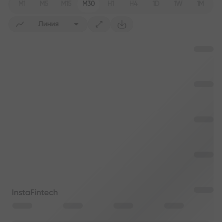
M1
M5
M15
M30
H1
H4
1D
1W
1M
Линия