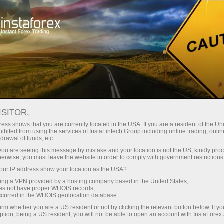
Трейдерам
Торговые условия
Торговые инструменты
JP225.X
ISITOR,
ess shows that you are currently located in the USA. If you are a resident of the Uni
ibited from using the services of InstaFintech Group including online trading, online
JP225.x
drawal of funds, etc.
k you are seeing this message by mistake and your location is not the US, kindly pro
herwise, you must leave the website in order to comply with government restrictions
65676.22
(
%)
07 Aug 2026 06:33
ur IP address show your location as the USA?
sing a VPN provided by a hosting company based in the United States;
oes not have proper WHOIS records;
Купить
Продать
occurred in the WHOIS geolocation database.
irm whether you are a US resident or not by clicking the relevant button below. If y
65676.22
65649.23
ption, being a US resident, you will not be able to open an account with InstaForex