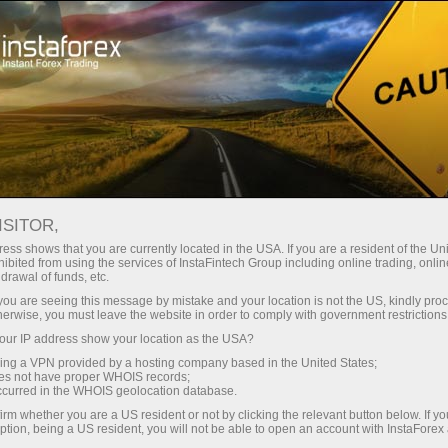
О компании
Новости компании
КОМАНДА INSTAFOREX
ISITOR,
LOPRAIS ЗАВОЕВЫВАЕТ
ess shows that you are currently located in the USA. If you are a resident of the Uni
ibited from using the services of InstaFintech Group including online trading, online
ВТОРОЕ МЕСТО НА РАЛЛИ
drawal of funds, etc.
k you are seeing this message by mistake and your location is not the US, kindly pro
ДАКАР 2026
herwise, you must leave the website in order to comply with government restrictions
ur IP address show your location as the USA?
sing a VPN provided by a hosting company based in the United States;
oes not have proper WHOIS records;
occurred in the WHOIS geolocation database.
счет
irm whether you are a US resident or not by clicking the relevant button below. If y
ption, being a US resident, you will not be able to open an account with InstaForex