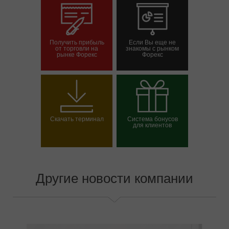
Получить прибыль
Если Вы еще не
от торговли на
знакомы с рынком
рынке Форекс
Форекс
Открыть торговый
Открыть демосчет
счет
Скачать терминал
Система бонусов
для клиентов
Выбрать свой бонус
Другие новости компании