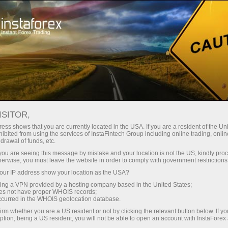
Минимальные
спреды — максимум выгоды
ISITOR,
ess shows that you are currently located in the USA. If you are a resident of the Uni
Бонус 30%
ibited from using the services of InstaFintech Group including online trading, online
С InstaForex вы получаете
drawal of funds, etc.
доступ к действительно
на каждый депозит
k you are seeing this message by mistake and your location is not the US, kindly pro
конкурентным возможностям:
herwise, you must leave the website in order to comply with government restrictions
кредитное плечо до 1:5000, одни
ur IP address show your location as the USA?
Скорость
из лучших спредов и комиссий
sing a VPN provided by a hosting company based in the United States;
на рынке, а также
oes not have proper WHOIS records;
в трейдинге и на трассе
occurred in the WHOIS geolocation database.
привлекательные условия для
irm whether you are a US resident or not by clicking the relevant button below. If y
торговли акциями и индексами
ption, being a US resident, you will not be able to open an account with InstaForex
Ваш личный джекпот подарков
Мы разработали бонусную