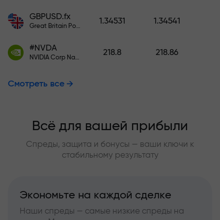
GBPUSD.fx
1.34531
1.34541
Great Britain Pound vs US Dollar
#NVDA
218.8
218.86
NVIDIA Corp Nasdaq Stock Exchange (Nasdaq) USD
Смотреть все
Всё для вашей прибыли
Спреды, защита и бонусы — ваши ключи к
стабильному результату
Экономьте на каждой сделке
Наши спреды — самые низкие спреды на