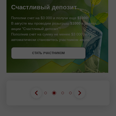
Счастливый депозит
Пополни счет на $3 000 и получи еще
$1000
!
В августе мы проводим розыгрыш
$1000
в рамках
акции "Счастливый депозит"!
Пополнив счет на сумму не менее $3 000, вы
автоматически становитесь участником акции.
СТАТЬ УЧАСТНИКОМ
СТАТЬ УЧАСТНИКОМ
ПОЛУЧИТЬ БОНУС
СТАТЬ УЧАСТНИКОМ