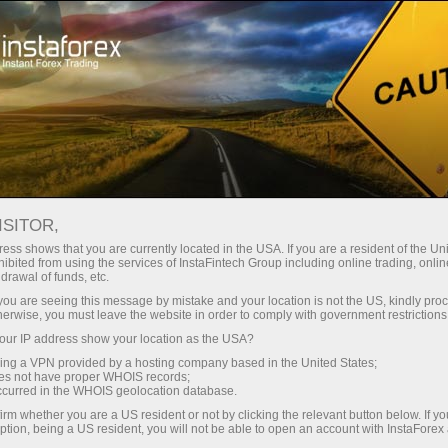
Трейдерам
Форекс аналитика
Форекс-oбзоры
Торговый план
ISITOR,
ess shows that you are currently located in the USA. If you are a resident of the Uni
20.11.2023 20:21
ibited from using the services of InstaFintech Group including online trading, online
drawal of funds, etc.
Как торговать валютную пару
k you are seeing this message by mistake and your location is not the US, kindly pro
herwise, you must leave the website in order to comply with government restrictions
EUR/USD 21 ноября. Простые советы
ur IP address show your location as the USA?
и разбор сделок для новичков
sing a VPN provided by a hosting company based in the United States;
oes not have proper WHOIS records;
occurred in the WHOIS geolocation database.
irm whether you are a US resident or not by clicking the relevant button below. If y
Разбор сделок понедельника:
ption, being a US resident, you will not be able to open an account with InstaForex