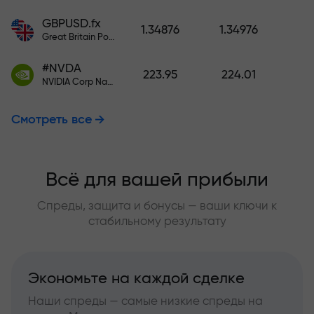
GBPUSD.fx
1.34876
1.34976
Great Britain Pound vs US Dollar
#NVDA
223.95
224.01
NVIDIA Corp Nasdaq Stock Exchange (Nasdaq) USD
Смотреть все
Всё для вашей прибыли
Спреды, защита и бонусы — ваши ключи к
стабильному результату
Экономьте на каждой сделке
Наши спреды — самые низкие спреды на