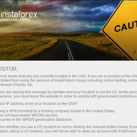
Минимальные
спреды — максимум выгоды
ISITOR,
ess shows that you are currently located in the USA. If you are a resident of the Uni
Бонус 30%
ibited from using the services of InstaFintech Group including online trading, online
С InstaForex вы получаете
drawal of funds, etc.
доступ к действительно
на каждый депозит
k you are seeing this message by mistake and your location is not the US, kindly pro
конкурентным возможностям:
herwise, you must leave the website in order to comply with government restrictions
кредитное плечо до 1:5000, одни
ur IP address show your location as the USA?
Скорость
из лучших спредов и комиссий
sing a VPN provided by a hosting company based in the United States;
на рынке, а также
oes not have proper WHOIS records;
в трейдинге и на трассе
occurred in the WHOIS geolocation database.
привлекательные условия для
irm whether you are a US resident or not by clicking the relevant button below. If y
торговли акциями и индексами
ption, being a US resident, you will not be able to open an account with InstaForex
Ваш личный джекпот подарков
Мы разработали бонусную