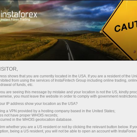
Минимальные
спреды — максимум выгоды
ISITOR,
ess shows that you are currently located in the USA. If you are a resident of the Uni
Бонус 30%
ibited from using the services of InstaFintech Group including online trading, online
С InstaForex вы получаете
drawal of funds, etc.
доступ к действительно
на каждый депозит
k you are seeing this message by mistake and your location is not the US, kindly pro
конкурентным возможностям:
herwise, you must leave the website in order to comply with government restrictions
кредитное плечо до 1:5000, одни
ur IP address show your location as the USA?
Скорость
из лучших спредов и комиссий
sing a VPN provided by a hosting company based in the United States;
на рынке, а также
oes not have proper WHOIS records;
в трейдинге и на трассе
occurred in the WHOIS geolocation database.
привлекательные условия для
irm whether you are a US resident or not by clicking the relevant button below. If y
торговли акциями и индексами
ption, being a US resident, you will not be able to open an account with InstaForex
Ваш личный джекпот подарков
Мы разработали бонусную