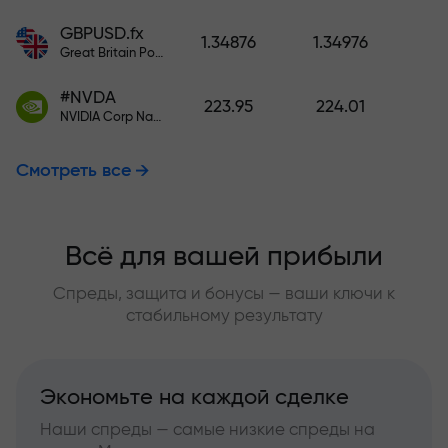
GBPUSD.fx
1.34876
1.34976
Great Britain Pound vs US Dollar
#NVDA
223.95
224.01
NVIDIA Corp Nasdaq Stock Exchange (Nasdaq) USD
Смотреть все
Всё для вашей прибыли
Спреды, защита и бонусы — ваши ключи к
стабильному результату
Экономьте на каждой сделке
Наши спреды — самые низкие спреды на