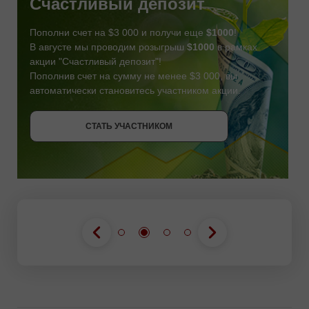
Счастливый депозит
Пополни счет на $3 000 и получи еще
$1000
!
В августе мы проводим розыгрыш
$1000
в рамках
акции "Счастливый депозит"!
Пополнив счет на сумму не менее $3 000, вы
автоматически становитесь участником акции.
СТАТЬ УЧАСТНИКОМ
СТАТЬ УЧАСТНИКОМ
ПОЛУЧИТЬ БОНУС
СТАТЬ УЧАСТНИКОМ