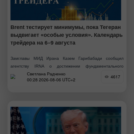
Brent тестирует минимумы, пока Тегеран
выдвигает «особые условия». Календарь
трейдера на 6–9 августа
Замглавы МИД Ирана Казем Гарибабади сообщил
агентству IRNA о достижении фундаментального
Светлана Радченко
соглашения с Оманом по ключевым аспектам
4617
00:28 2026-08-06 UTC+2
судоходства в Ормузском проливе. Новый
согласованный маршрут будет носить временный
характер и просуществует