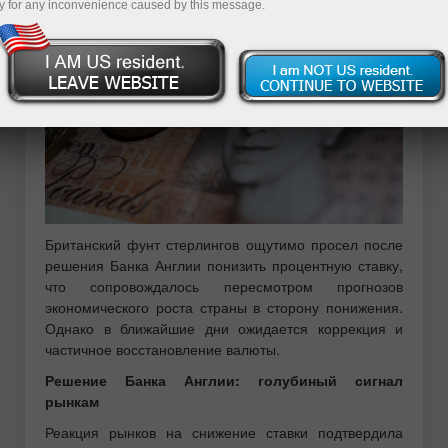
y for any inconvenience caused by this message.
Британский фунт стерлингов ощутимо просел после
решения Банка Англии понизить процентную ставку,
что сопровождалось пересмотром прогнозов
экономического роста страны в сторону понижения.
Однако в ближайшие дни ожидается коррекция и
частичное восстановление валюты.
Решение Банка Англии: голубиный сигнал
рынкам
Реакция рынков на снижение ставки подтвердила