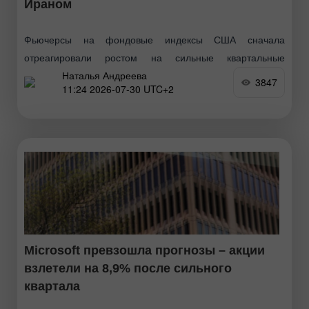
Ираном
Фьючерсы на фондовые индексы США сначала
отреагировали ростом на сильные квартальные
Наталья Андреева
результаты Microsoft , но затем сократили прибавки на
3847
11:24 2026-07-30 UTC+2
фоне геополитической напряженности между США и
Ираном и «ястребиных» сигналов
Microsoft превзошла прогнозы – акции
взлетели на 8,9% после сильного
квартала