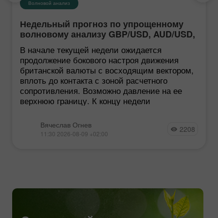
Волновой анализ
Недельный прогноз по упрощенному
волновому анализу GBP/USD, AUD/USD,
USD/CHF, EUR/JPY, EUR/GBP, #Ethereum
В начале текущей недели ожидается
от 10 августа
продолжение бокового настроя движения
британской валюты с восходящим вектором,
вплоть до контакта с зоной расчетного
сопротивления. Возможно давление на ее
верхнюю границу. К концу недели
Вячеслав Огнев
2208
11:30 2026-08-09 +02:00