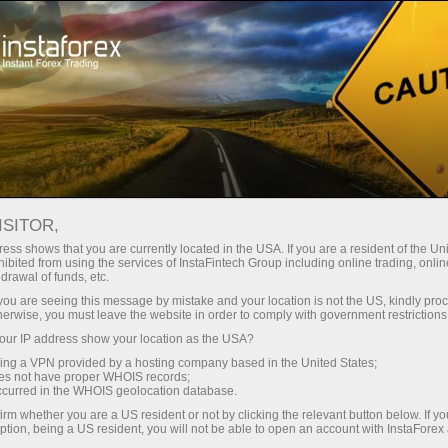
Трейдерам
Форекс аналитика
Форекс-oбзоры
Новости
ISITOR,
ess shows that you are currently located in the USA. If you are a resident of the Uni
06.02.2025 17:01
ibited from using the services of InstaFintech Group including online trading, online
drawal of funds, etc.
GBP/USD. Крах или тактика? Почему
k you are seeing this message by mistake and your location is not the US, kindly pro
herwise, you must leave the website in order to comply with government restrictions
фунт рухнул, но может быстро
ur IP address show your location as the USA?
восстановиться
sing a VPN provided by a hosting company based in the United States;
oes not have proper WHOIS records;
occurred in the WHOIS geolocation database.
irm whether you are a US resident or not by clicking the relevant button below. If y
ption, being a US resident, you will not be able to open an account with InstaForex