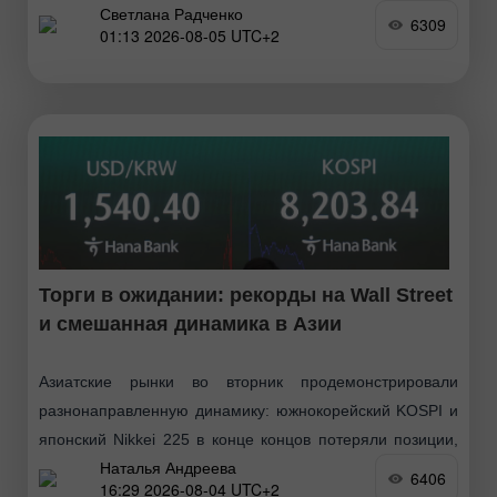
Светлана Радченко
Согласно данным The New York Times, обсуждаемая
6309
01:13 2026-08-05 UTC+2
схема предполагает проход входящих судов по
маршруту у иранского побережья
Торги в ожидании: рекорды на Wall Street
и смешанная динамика в Азии
Азиатские рынки во вторник продемонстрировали
разнонаправленную динамику: южнокорейский KOSPI и
японский Nikkei 225 в конце концов потеряли позиции,
Наталья Андреева
несмотря на мощное ночное ралли на Уолл-стрит, где
6406
16:29 2026-08-04 UTC+2
Dow Jones закрылся