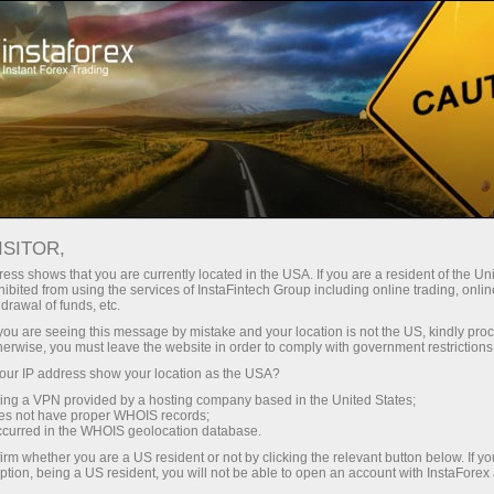
Минимальные
спреды — максимум выгоды
ISITOR,
ess shows that you are currently located in the USA. If you are a resident of the Uni
Бонус 30%
ibited from using the services of InstaFintech Group including online trading, online
С InstaForex вы получаете
drawal of funds, etc.
доступ к действительно
на каждый депозит
k you are seeing this message by mistake and your location is not the US, kindly pro
конкурентным возможностям:
herwise, you must leave the website in order to comply with government restrictions
кредитное плечо до 1:5000, одни
ur IP address show your location as the USA?
Скорость
из лучших спредов и комиссий
sing a VPN provided by a hosting company based in the United States;
на рынке, а также
oes not have proper WHOIS records;
в трейдинге и на трассе
occurred in the WHOIS geolocation database.
привлекательные условия для
irm whether you are a US resident or not by clicking the relevant button below. If y
торговли акциями и индексами
ption, being a US resident, you will not be able to open an account with InstaForex
Ваш личный джекпот подарков
Мы разработали бонусную