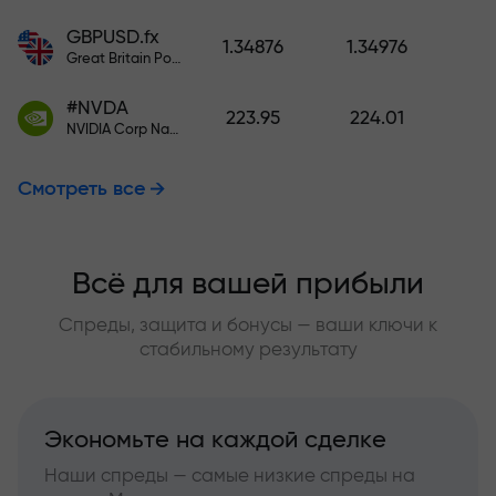
GBPUSD.fx
1.34876
1.34976
Great Britain Pound vs US Dollar
#NVDA
223.95
224.01
NVIDIA Corp Nasdaq Stock Exchange (Nasdaq) USD
Смотреть все
Всё для вашей прибыли
Спреды, защита и бонусы — ваши ключи к
стабильному результату
Экономьте на каждой сделке
Наши спреды — самые низкие спреды на