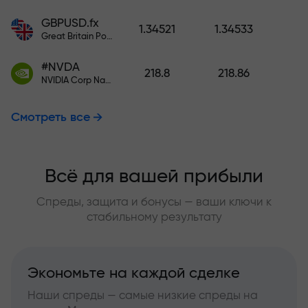
GBPUSD.fx
1.34521
1.34533
Great Britain Pound vs US Dollar
#NVDA
218.8
218.86
NVIDIA Corp Nasdaq Stock Exchange (Nasdaq) USD
Смотреть все
Всё для вашей прибыли
Спреды, защита и бонусы — ваши ключи к
стабильному результату
Экономьте на каждой сделке
Наши спреды — самые низкие спреды на