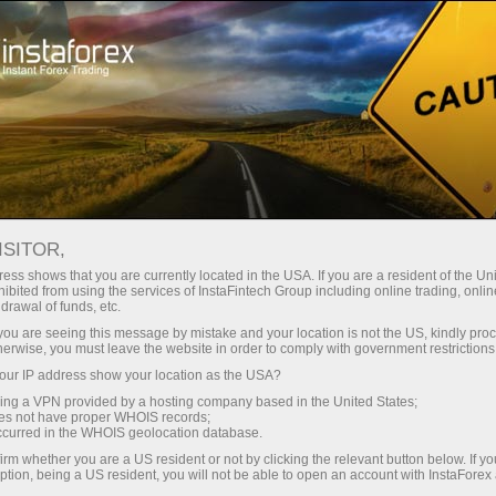
Минимальные
спреды — максимум выгоды
ISITOR,
ess shows that you are currently located in the USA. If you are a resident of the Uni
Бонус 30%
ibited from using the services of InstaFintech Group including online trading, online
С InstaForex вы получаете
drawal of funds, etc.
доступ к действительно
на каждый депозит
k you are seeing this message by mistake and your location is not the US, kindly pro
конкурентным возможностям:
herwise, you must leave the website in order to comply with government restrictions
кредитное плечо до 1:5000, одни
ur IP address show your location as the USA?
Скорость
из лучших спредов и комиссий
sing a VPN provided by a hosting company based in the United States;
на рынке, а также
oes not have proper WHOIS records;
в трейдинге и на трассе
occurred in the WHOIS geolocation database.
привлекательные условия для
irm whether you are a US resident or not by clicking the relevant button below. If y
торговли акциями и индексами
ption, being a US resident, you will not be able to open an account with InstaForex
Ваш личный джекпот подарков
Мы разработали бонусную