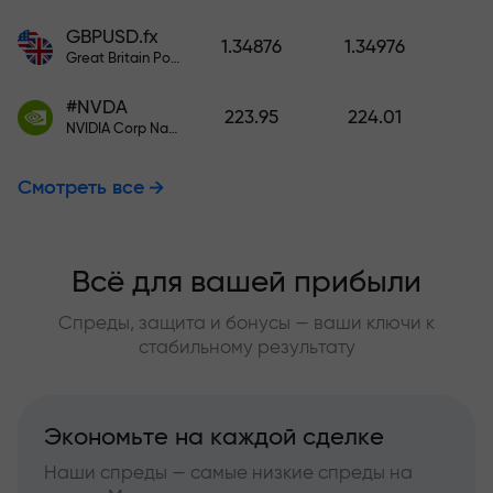
GBPUSD.fx
1.34876
1.34976
Great Britain Pound vs US Dollar
#NVDA
223.95
224.01
NVIDIA Corp Nasdaq Stock Exchange (Nasdaq) USD
Смотреть все
Всё для вашей прибыли
Спреды, защита и бонусы — ваши ключи к
стабильному результату
Экономьте на каждой сделке
Наши спреды — самые низкие спреды на