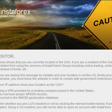
Минимальные
спреды — максимум выгоды
ISITOR,
ess shows that you are currently located in the USA. If you are a resident of the Uni
Бонус 30%
ibited from using the services of InstaFintech Group including online trading, online
С InstaForex вы получаете
drawal of funds, etc.
доступ к действительно
на каждый депозит
k you are seeing this message by mistake and your location is not the US, kindly pro
конкурентным возможностям:
herwise, you must leave the website in order to comply with government restrictions
кредитное плечо до 1:5000, одни
ur IP address show your location as the USA?
Скорость
из лучших спредов и комиссий
sing a VPN provided by a hosting company based in the United States;
на рынке, а также
oes not have proper WHOIS records;
в трейдинге и на трассе
occurred in the WHOIS geolocation database.
привлекательные условия для
irm whether you are a US resident or not by clicking the relevant button below. If y
торговли акциями и индексами
ption, being a US resident, you will not be able to open an account with InstaForex
Ваш личный джекпот подарков
Мы разработали бонусную