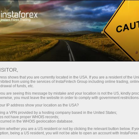
Минимальные
спреды — максимум выгоды
ISITOR,
ess shows that you are currently located in the USA. If you are a resident of the Uni
Бонус 30%
ibited from using the services of InstaFintech Group including online trading, online
С InstaForex вы получаете
drawal of funds, etc.
доступ к действительно
на каждый депозит
k you are seeing this message by mistake and your location is not the US, kindly pro
конкурентным возможностям:
herwise, you must leave the website in order to comply with government restrictions
кредитное плечо до 1:5000, одни
ur IP address show your location as the USA?
Скорость
из лучших спредов и комиссий
sing a VPN provided by a hosting company based in the United States;
на рынке, а также
oes not have proper WHOIS records;
в трейдинге и на трассе
occurred in the WHOIS geolocation database.
привлекательные условия для
irm whether you are a US resident or not by clicking the relevant button below. If y
торговли акциями и индексами
ption, being a US resident, you will not be able to open an account with InstaForex
Ваш личный джекпот подарков
Мы разработали бонусную