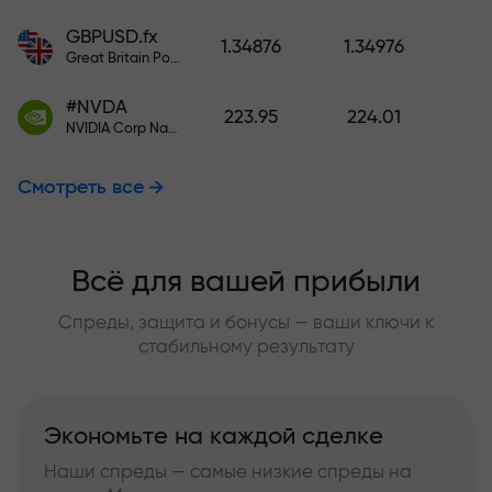
GBPUSD.fx
1.34876
1.34976
Great Britain Pound vs US Dollar
#NVDA
223.95
224.01
NVIDIA Corp Nasdaq Stock Exchange (Nasdaq) USD
Смотреть все
Всё для вашей прибыли
Спреды, защита и бонусы — ваши ключи к
стабильному результату
Экономьте на каждой сделке
Наши спреды — самые низкие спреды на