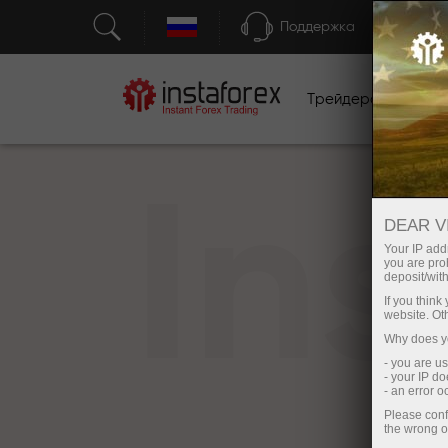
Поддержка
Трейдерам
Н
In
DEAR V
Your IP addr
you are proh
deposit/with
If you thin
website. Ot
Why does yo
- you are u
- your IP d
- an error 
Please conf
the wrong o