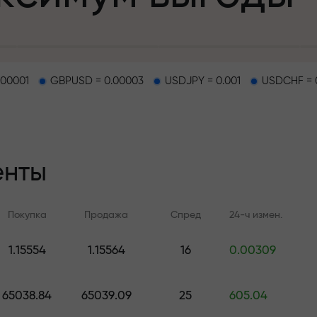
.00001
GBPUSD = 0.00003
USDJPY = 0.001
USDCHF = 
епозит
енты
и на трассе
Покупка
Продажа
Спред
24-ч измен.
т
.
1.15554
1.15564
16
0.00309
Онлайн-обучение
Аналитика FX.C
джекпот подар
Учитесь торговать с нуля —
Ежедневные прогноз
65038.84
65039.09
25
605.04
курсы и вебинары для всех
Форекс, крипто и ф
уровней