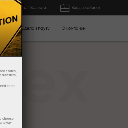
Пополнить / Вывести
Вход в кабинет
кции
Сделай паузу
О компании
rex
ted States,
 transfers,
ceed to the
.
ou choose
 anyway.