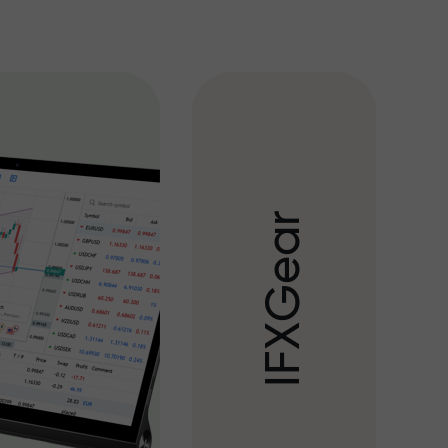
r
a
e
G
X
F
I