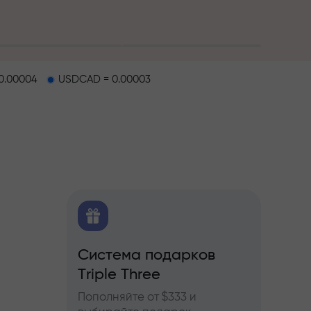
0.00004
USDCAD = 0.00003
O
Система подарков
Бону
ков
Triple Three
ы по
Участв
ьючерсам
InstaF
Пополняйте от $333 и
прибы