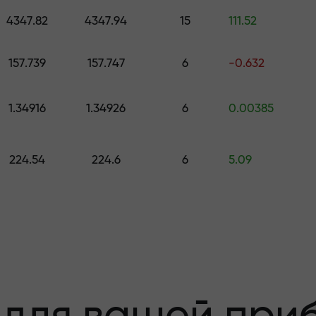
е подарок стоимостью до $1,500
4347.82
4347.94
15
111.52
з риска —мы
157.739
157.747
6
-0.632
1.34916
1.34926
6
0.00385
 вашу прибыль
224.54
224.6
6
5.09
000 —самый кру
а рынке