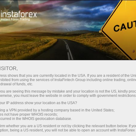
Открыть торговый счёт
Торговые платформы
ачинающим
Инвесторам
Партнерам
Промоа
staFo
ISITOR,
ess shows that you are currently located in the USA. If you are a resident of the Uni
ibited from using the services of InstaFintech Group including online trading, online
drawal of funds, etc.
k you are seeing this message by mistake and your location is not the US, kindly pro
herwise, you must leave the website in order to comply with government restrictions
ur IP address show your location as the USA?
sing a VPN provided by a hosting company based in the United States;
oes not have proper WHOIS records;
occurred in the WHOIS geolocation database.
irm whether you are a US resident or not by clicking the relevant button below. If y
ption, being a US resident, you will not be able to open an account with InstaForex