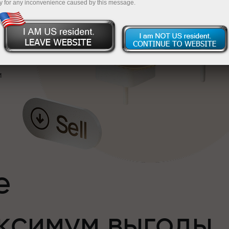
y for any inconvenience caused by this message.
и
е
ксимум выгоды
и