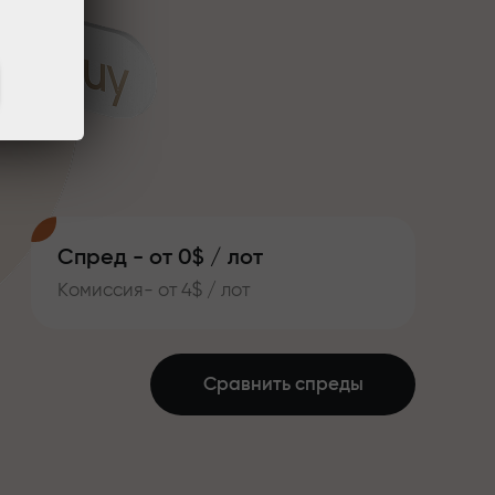
Спред - от 0$ / лот
Комиссия- от 4$ / лот
Сравнить спреды