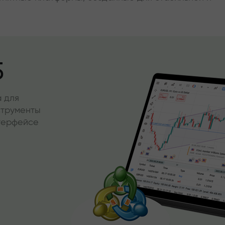
5
 для
струменты
нтерфейсе