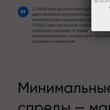
We are sorr
С InstaForex вы получаете доступ к
действительно конкурентным
возможностям: кредитное плечо до
1:5000, одни из лучших спредов и
комиссий на рынке, а также
привлекательные условия для торговл
акциями и индексами
Мы разработали бонусную систему,
етов,
которая делает торговлю ещё
привлекательнее. Каждый клиент
InstaForex может получить до 30% при
пополнении счёта, а также
воспользоваться другими акциями и
Минимальны
предложениями
Скорость трассы и скорость сделок —
спреды — ма
схожи в своих ценностях. Алеш
Лопрайс привносит элементы драйва 