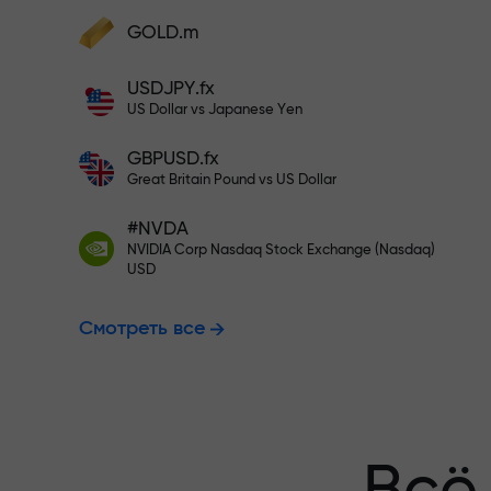
Пополните на $333 — выбирайт
GOLD.m
Пополните счёт — и получите бонус в
1000 раз больше вашего депозита.
USDJPY.fx
Торгуйте бе
X1000 — это не опечатка. Чем больше
US Dollar vs Japanese Yen
депозит, тем выше множитель.
GBPUSD.fx
гарантируем
Great Britain Pound vs US Dollar
#NVDA
NVIDIA Corp Nasdaq Stock Exchange (Nasdaq)
Бонус до X1
USD
Смотреть все
множитель н