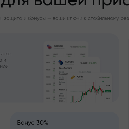
 для вашей при
, защита и бонусы — ваши ключи к стабильному рез
ынке.
а и
чной
Бонус 30%