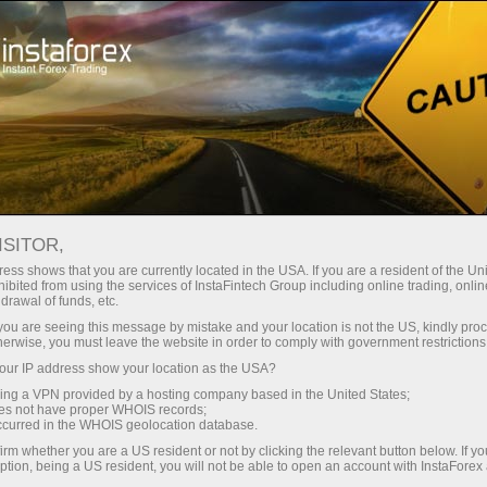
Минимальные
спреды — максимум выгоды
ISITOR,
ess shows that you are currently located in the USA. If you are a resident of the Uni
Бонус 30%
ibited from using the services of InstaFintech Group including online trading, online
С InstaForex вы получаете
drawal of funds, etc.
доступ к действительно
на каждый депозит
k you are seeing this message by mistake and your location is not the US, kindly pro
конкурентным возможностям:
herwise, you must leave the website in order to comply with government restrictions
кредитное плечо до 1:5000, одни
ur IP address show your location as the USA?
Скорость
из лучших спредов и комиссий
sing a VPN provided by a hosting company based in the United States;
на рынке, а также
oes not have proper WHOIS records;
в трейдинге и на трассе
occurred in the WHOIS geolocation database.
привлекательные условия для
irm whether you are a US resident or not by clicking the relevant button below. If y
торговли акциями и индексами
ption, being a US resident, you will not be able to open an account with InstaForex
Ваш личный джекпот подарков
Мы разработали бонусную