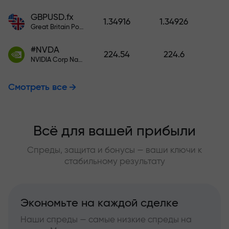
GBPUSD.fx
1.34916
1.34926
Great Britain Pound vs US Dollar
#NVDA
224.54
224.6
NVIDIA Corp Nasdaq Stock Exchange (Nasdaq) USD
Смотреть все
Всё для вашей прибыли
Спреды, защита и бонусы — ваши ключи к
стабильному результату
Экономьте на каждой сделке
Наши спреды — самые низкие спреды на