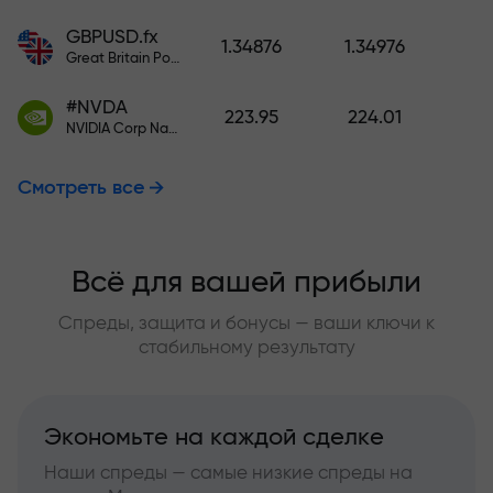
GBPUSD.fx
1.34876
1.34976
Great Britain Pound vs US Dollar
#NVDA
223.95
224.01
NVIDIA Corp Nasdaq Stock Exchange (Nasdaq) USD
Смотреть все
Всё для вашей прибыли
Спреды, защита и бонусы — ваши ключи к
стабильному результату
Экономьте на каждой сделке
Наши спреды — самые низкие спреды на