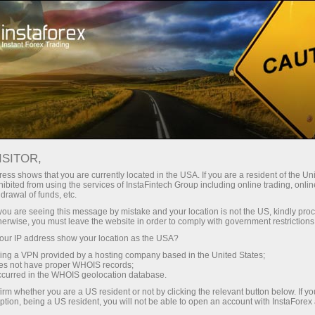
Минимальные
спреды — максимум выгоды
ISITOR,
ess shows that you are currently located in the USA. If you are a resident of the Uni
Бонус 30%
ibited from using the services of InstaFintech Group including online trading, online
С InstaForex вы получаете
drawal of funds, etc.
доступ к действительно
на каждый депозит
k you are seeing this message by mistake and your location is not the US, kindly pro
конкурентным возможностям:
herwise, you must leave the website in order to comply with government restrictions
кредитное плечо до 1:5000, одни
ur IP address show your location as the USA?
Скорость
из лучших спредов и комиссий
sing a VPN provided by a hosting company based in the United States;
на рынке, а также
oes not have proper WHOIS records;
в трейдинге и на трассе
occurred in the WHOIS geolocation database.
привлекательные условия для
irm whether you are a US resident or not by clicking the relevant button below. If y
торговли акциями и индексами
ption, being a US resident, you will not be able to open an account with InstaForex
Ваш личный джекпот подарков
Мы разработали бонусную