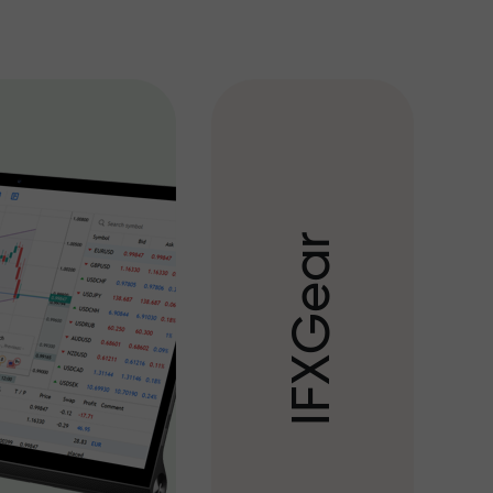
r
a
e
G
X
F
I