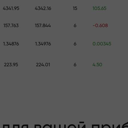
е подарок стоимостью до $1,500
4341.95
4342.16
15
105.65
з риска —мы
157.763
157.844
6
-0.608
1.34876
1.34976
6
0.00345
 вашу прибыль
223.95
224.01
6
4.50
000 —самый кру
а рынке