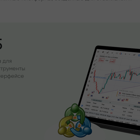
5
 для
струменты
нтерфейсе