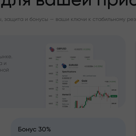
 для вашей при
, защита и бонусы — ваши ключи к стабильному рез
ынке.
а и
чной
Бонус 30%