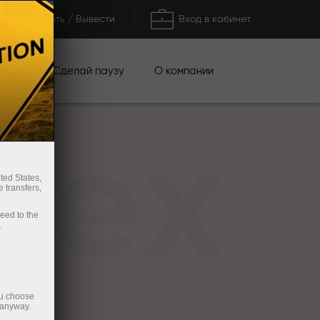
Пополнить / Вывести
Вход в кабинет
кции
Сделай паузу
О компании
rex
ted States,
 transfers,
ceed to the
.
ou choose
 anyway.