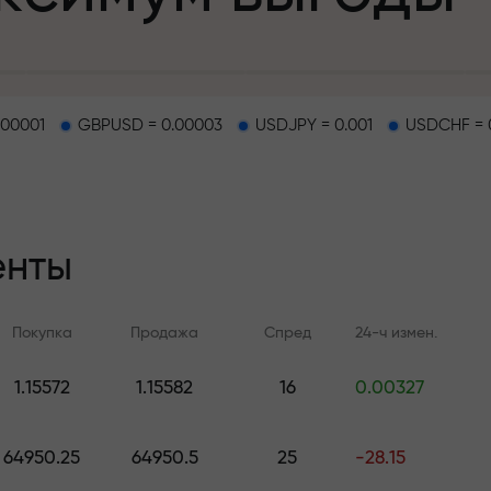
.00001
GBPUSD = 0.00003
USDJPY = 0.001
USDCHF = 
епозит
енты
и на трассе
Покупка
Продажа
Спред
24-ч измен.
т
.
1.15572
1.15582
16
0.00327
Онлайн-обучение
Аналитика FX.C
джекпот подар
Учитесь торговать с нуля —
Ежедневные прогноз
64950.25
64950.5
25
-28.15
курсы и вебинары для всех
Форекс, крипто и ф
уровней