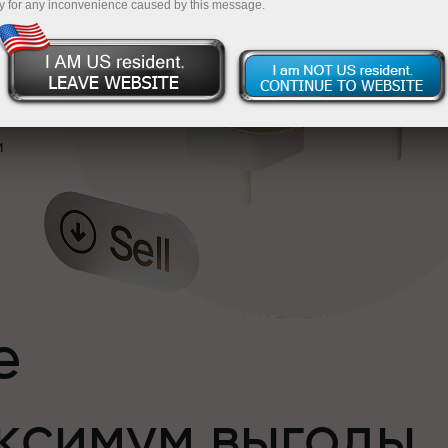
y for any inconvenience caused by this message.
и
е
ксимум выгоды
и