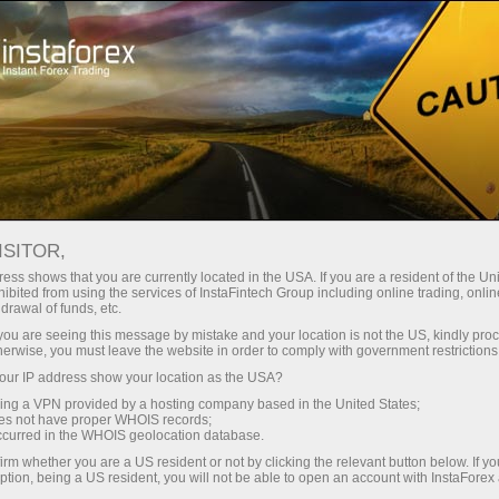
Открыть торговый счёт
Торговые платформы
ачинающим
Инвесторам
Партнерам
Промоа
staFo
ISITOR,
ess shows that you are currently located in the USA. If you are a resident of the Uni
ibited from using the services of InstaFintech Group including online trading, online
drawal of funds, etc.
k you are seeing this message by mistake and your location is not the US, kindly pro
herwise, you must leave the website in order to comply with government restrictions
ur IP address show your location as the USA?
sing a VPN provided by a hosting company based in the United States;
oes not have proper WHOIS records;
occurred in the WHOIS geolocation database.
irm whether you are a US resident or not by clicking the relevant button below. If y
ption, being a US resident, you will not be able to open an account with InstaForex