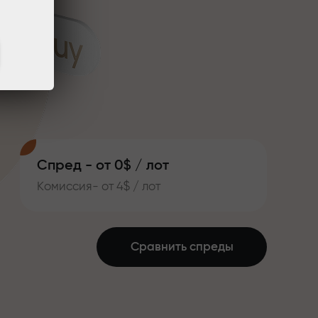
Спред - от 0$ / лот
Комиссия- от 4$ / лот
Сравнить спреды