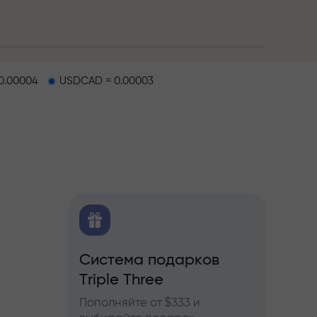
0.00004
USDCAD = 0.00003
O
Система подарков
Бону
ков
Triple Three
ы по
Участв
ьючерсам
InstaF
Пополняйте от $333 и
прибы