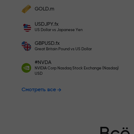
Пополните на $333 — выбирайт
GOLD.m
Пополните счёт — и получите бонус в
1000 раз больше вашего депозита.
USDJPY.fx
Торгуйте бе
X1000 — это не опечатка. Чем больше
US Dollar vs Japanese Yen
депозит, тем выше множитель.
GBPUSD.fx
гарантируем
Great Britain Pound vs US Dollar
#NVDA
NVIDIA Corp Nasdaq Stock Exchange (Nasdaq)
Бонус до X1
USD
Смотреть все
множитель н