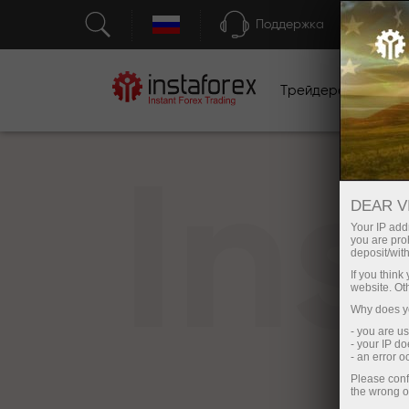
Поддержка
Трейдерам
Н
In
DEAR V
Your IP addr
you are proh
deposit/with
If you thin
website. Ot
Why does yo
- you are u
- your IP d
- an error 
Please conf
the wrong o