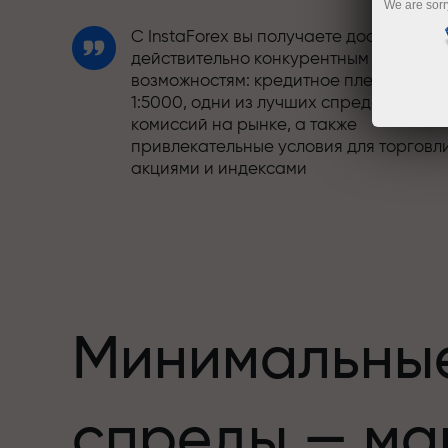
We are sorr
С InstaForex вы получаете доступ к
действительно конкурентным
возможностям: кредитное плечо до
1:5000, одни из лучших спредов и
комиссий на рынке, а также
привлекательные условия для торговл
акциями и индексами
Мы разработали бонусную систему,
етов,
которая делает торговлю ещё
привлекательнее. Каждый клиент
InstaForex может получить до 30% при
пополнении счёта, а также
воспользоваться другими акциями и
Минимальны
предложениями
Скорость трассы и скорость сделок —
спреды — ма
схожи в своих ценностях. Алеш
Лопрайс привносит элементы драйва 