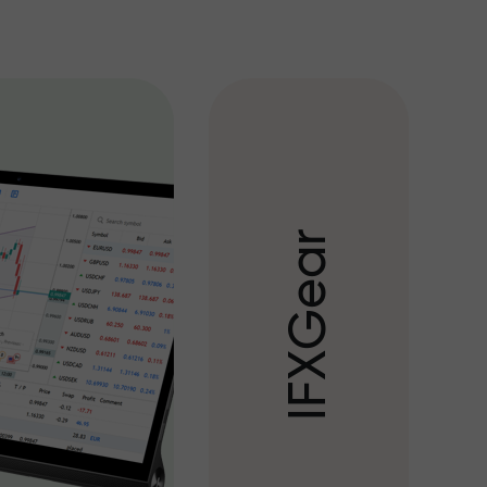
r
a
e
G
X
F
I