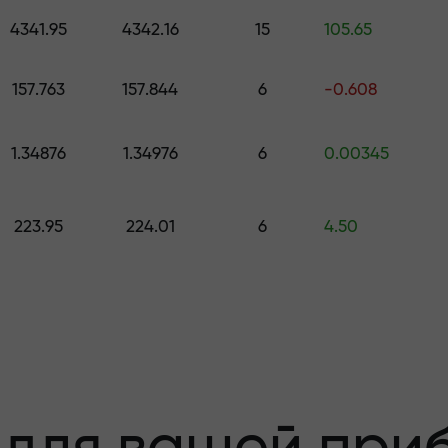
е подарок стоимостью до $1,500
4341.95
4342.16
15
105.65
з риска —мы
157.763
157.844
6
-0.608
1.34876
1.34976
6
0.00345
 вашу прибыль
223.95
224.01
6
4.50
000 —самый кру
а рынке