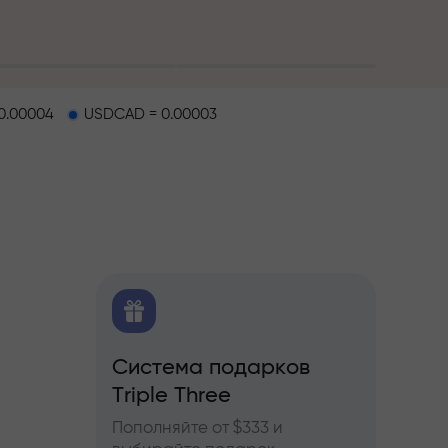
0.00004
USDCAD = 0.00003
O
Система подарков
Бону
ков
Triple Three
ы по
Участв
ьючерсам
InstaF
Пополняйте от $333 и
прибы