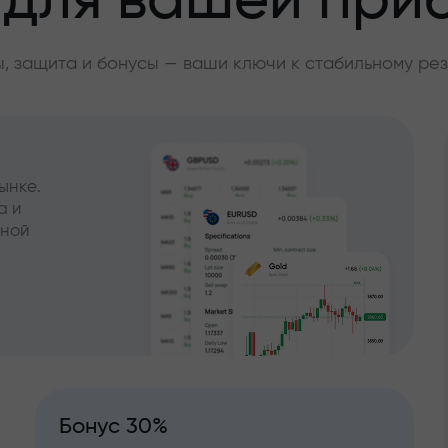
 для вашей при
, защита и бонусы — ваши ключи к стабильному рез
ынке.
а и
чной
Бонус 30%