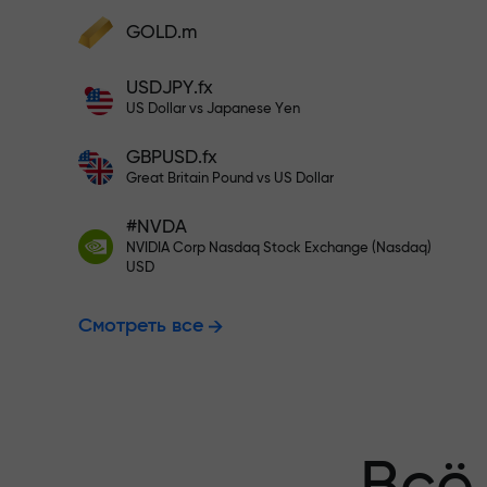
Пополните на $333 — выбирайт
GOLD.m
Пополните счёт — и получите бонус в
1000 раз больше вашего депозита.
USDJPY.fx
Торгуйте бе
X1000 — это не опечатка. Чем больше
US Dollar vs Japanese Yen
депозит, тем выше множитель.
GBPUSD.fx
гарантируем
Great Britain Pound vs US Dollar
#NVDA
NVIDIA Corp Nasdaq Stock Exchange (Nasdaq)
Бонус до X1
USD
Смотреть все
множитель н