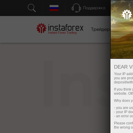
Поддержка
Трейдерам
Н
In
DEAR V
Your IP addr
you are proh
deposit/with
If you thin
website. Ot
Why does yo
- you are u
- your IP d
- an error 
Please conf
the wrong o