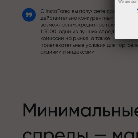
We are sorr
С InstaForex вы получаете доступ к
действительно конкурентным
возможностям: кредитное плечо до
1:5000, одни из лучших спредов и
комиссий на рынке, а также
привлекательные условия для торговл
акциями и индексами
Мы разработали бонусную систему,
етов,
которая делает торговлю ещё
привлекательнее. Каждый клиент
InstaForex может получить до 30% при
пополнении счёта, а также
воспользоваться другими акциями и
Минимальны
предложениями
Скорость трассы и скорость сделок —
спреды — ма
схожи в своих ценностях. Алеш
Лопрайс привносит элементы драйва 