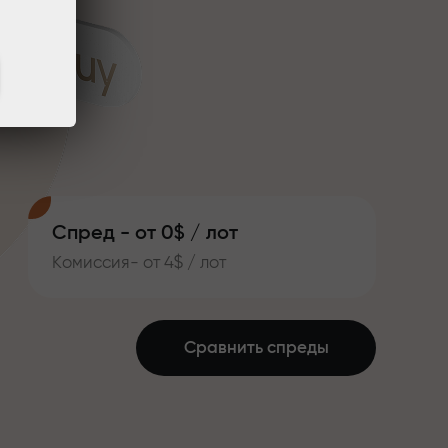
Спред - от 0$ / лот
Комиссия- от 4$ / лот
Сравнить спреды