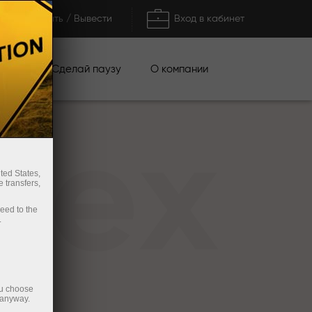
Пополнить / Вывести
Вход в кабинет
кции
Сделай паузу
О компании
rex
ted States,
 transfers,
ceed to the
.
ou choose
 anyway.