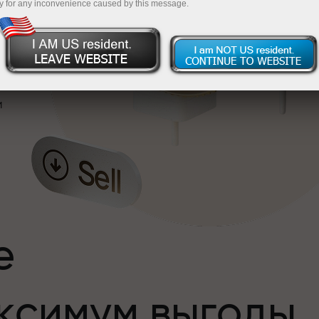
y for any inconvenience caused by this message.
и
е
ксимум выгоды
и