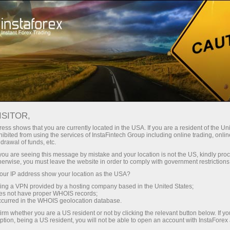
Открыть торговый счёт
Торговые платформы
ачинающим
Инвесторам
Партнерам
Промоа
staFo
ISITOR,
ess shows that you are currently located in the USA. If you are a resident of the Uni
ibited from using the services of InstaFintech Group including online trading, online
drawal of funds, etc.
k you are seeing this message by mistake and your location is not the US, kindly pro
herwise, you must leave the website in order to comply with government restrictions
ur IP address show your location as the USA?
sing a VPN provided by a hosting company based in the United States;
oes not have proper WHOIS records;
occurred in the WHOIS geolocation database.
irm whether you are a US resident or not by clicking the relevant button below. If y
ption, being a US resident, you will not be able to open an account with InstaForex