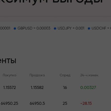
.00001
GBPUSD = 0.00003
USDJPY = 0.001
USDCHF = 
епозит
енты
и на трассе
Покупка
Продажа
Спред
24-ч измен.
т
.
1.15572
1.15582
16
0.00327
Онлайн-обучение
Аналитика FX.C
джекпот подар
Учитесь торговать с нуля —
Ежедневные прогноз
64950.25
64950.5
25
-28.15
курсы и вебинары для всех
Форекс, крипто и ф
уровней