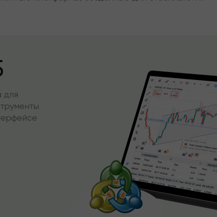
5
 для
струменты
нтерфейсе