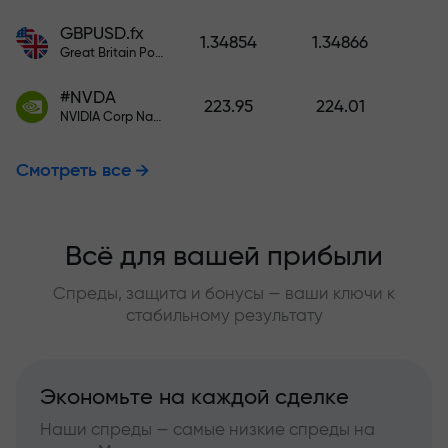
GBPUSD.fx
1.34854
1.34866
Great Britain Pound vs US Dollar
#NVDA
223.95
224.01
NVIDIA Corp Nasdaq Stock Exchange (Nasdaq) USD
Смотреть все
Всё для вашей прибыли
Спреды, защита и бонусы — ваши ключи к
стабильному результату
Экономьте на каждой сделке
Наши спреды — самые низкие спреды на