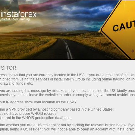
Минимальные
спреды — максимум выгоды
ISITOR,
ess shows that you are currently located in the USA. If you are a resident of the Uni
Бонус 30%
ibited from using the services of InstaFintech Group including online trading, online
С InstaForex вы получаете
drawal of funds, etc.
доступ к действительно
на каждый депозит
k you are seeing this message by mistake and your location is not the US, kindly pro
конкурентным возможностям:
herwise, you must leave the website in order to comply with government restrictions
кредитное плечо до 1:5000, одни
ur IP address show your location as the USA?
Скорость
из лучших спредов и комиссий
sing a VPN provided by a hosting company based in the United States;
на рынке, а также
oes not have proper WHOIS records;
в трейдинге и на трассе
occurred in the WHOIS geolocation database.
привлекательные условия для
irm whether you are a US resident or not by clicking the relevant button below. If y
торговли акциями и индексами
ption, being a US resident, you will not be able to open an account with InstaForex
Ваш личный джекпот подарков
Мы разработали бонусную